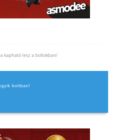
jra kapható lesz a boltokban!
egyik boltban!