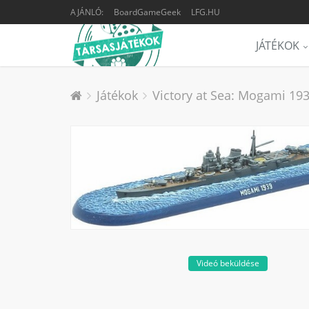
AJÁNLÓ:
BoardGameGeek
LFG.HU
JÁTÉKOK
Játékok
Victory at Sea: Mogami 193
Videó beküldése