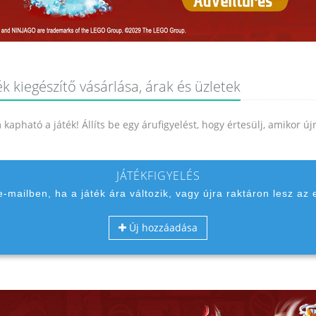
k kiegészítő vásárlása, árak és üzletek
kapható a játék! Állíts be egy árufigyelést, hogy értesülj, amikor ú
JÁTÉKFIGYELÉS
 e-mailben, ha a játék ára változik, vagy újra raktáron lesz az 
Új hozzáadása