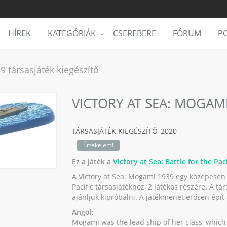
HÍREK
KATEGÓRIÁK
CSEREBERE
FÓRUM
PO
9 társasjáték kiegészítő
VICTORY AT SEA: MOGAM
TÁRSASJÁTÉK KIEGÉSZÍTŐ,
2020
Értékelem!
Ez a játék a
Victory at Sea: Battle for the Paci
A Victory at Sea: Mogami 1939 egy közepesen ös
Pacific társasjátékhoz, 2 játékos részére. A tá
ajánljuk kipróbálni. A játékmenet erősen épí
Angol:
Mogami was the lead ship of her class, which 