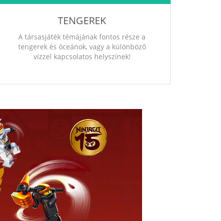
TENGEREK
A társasjáték témájának fontos része a
tengerek és óceánok, vagy a különböző
vízzel kapcsolatos helyszínek!