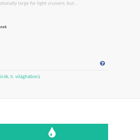
onally large for light cruisers, but...
tek
űrök
,
II. világháború