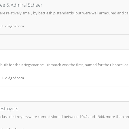
Spee & Admiral Scheer
re relatively small, by battleship standards, but were well armoured and ca
,
II. világháború
built for the Kriegsmarine. Bismarck was the first, named for the Chancellor
,
II. világháború
Destroyers
-class destroyers were commissioned between 1942 and 1944, more than any