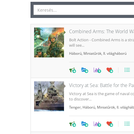
Combined Arms: The World W
Bolt Action - Combined Arms is a str
will see...
Háború
,
Miniatűrök
,
II. világháború
0
Victory at Sea: Battle for the Pa
Victory at Sea is the game of naval
to discover...
Tenger
,
Háború
,
Miniatűrök
,
II. világhá
0