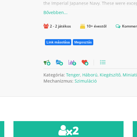
the Imperial Japanese Navy. These were excepti
2 - 2 játékos
10+ évestől
Kommen
Link másolása
Megosztás
0
Kategória:
Tenger
,
Háború
,
Kiegészítő
,
Miniat
Mechanizmus:
Szimuláció
2