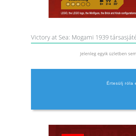
Victory at Sea: Mogami 1939 társasjáté
Jelenleg egyik üzletben sem 
Értesülj róla