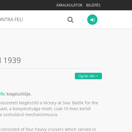
ÁRKALKULÁTOR
BELÉPÉS
NTRA FEL!
I 1939
Ugrás ide:
fic
kiegészítője.
szetett kiegészítő a Victory at Sea: Battle for the
rsast, a bonyolultsága miatt, csak 10 éves kortól
t a szimuláció mechanizmusra.
consisted of four heavy cruisers which served in