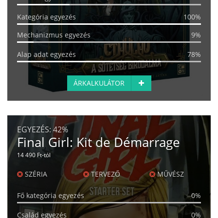
Kategória egyezés
100%
Mechanizmus egyezés
9%
Alap adat egyezés
78%
ÁRKALKULÁTOR
EGYEZÉS:
42%
Final Girl: Kit de Démarrage
14 490 Ft-tól
SZÉRIA
TERVEZŐ
MŰVÉSZ
Fő kategória egyezés
0%
Család egyezés
0%