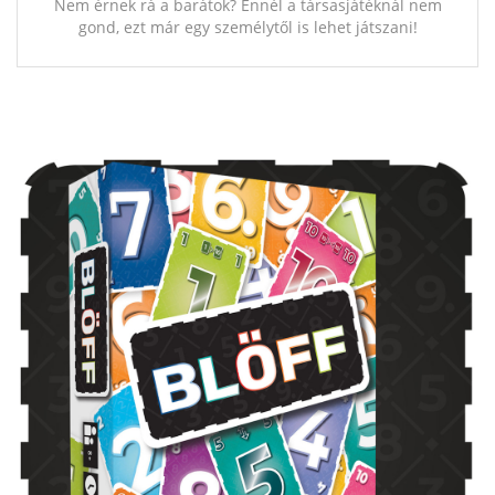
Nem érnek rá a barátok? Ennél a társasjátéknál nem
gond, ezt már egy személytől is lehet játszani!