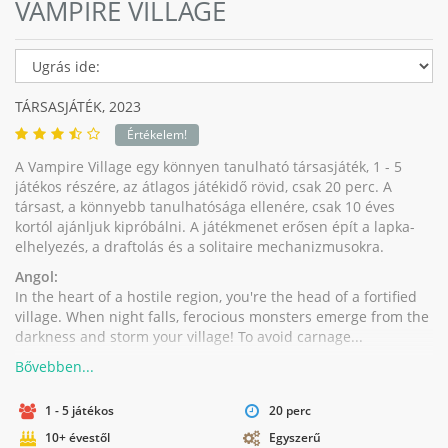
VAMPIRE VILLAGE
TÁRSASJÁTÉK,
2023
Értékelem!
A Vampire Village egy könnyen tanulható társasjáték, 1 - 5
játékos részére, az átlagos játékidő rövid, csak 20 perc. A
társast, a könnyebb tanulhatósága ellenére, csak 10 éves
kortól ajánljuk kipróbálni. A játékmenet erősen épít a lapka-
elhelyezés, a draftolás és a solitaire mechanizmusokra.
Angol:
In the heart of a hostile region, you're the head of a fortified
village. When night falls, ferocious monsters emerge from the
darkness and storm your village! To avoid carnage...
1 - 5 játékos
20 perc
10+ évestől
Egyszerű