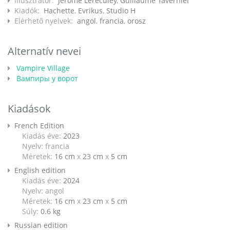
Illusztrátor:
Jérôme Lereculey
,
Guillaume Tavernier
Kiadók:
Hachette
,
Evrikus
,
Studio H
Elérhető nyelvek:
angol
,
francia
,
orosz
Alternatív nevei
Vampire Village
Вампиры у ворот
Kiadások
French Edition
Kiadás éve:
2023
Nyelv: francia
Méretek:
16 cm
x
23 cm
x
5 cm
English edition
Kiadás éve:
2024
Nyelv: angol
Méretek:
16 cm
x
23 cm
x
5 cm
Súly:
0.6
kg
Russian edition