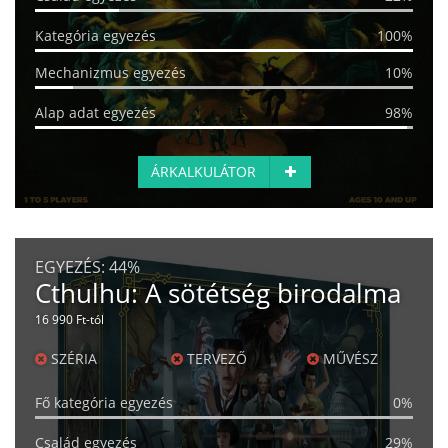
Kategória egyezés
100%
Mechanizmus egyezés
10%
Alap adat egyezés
98%
ÁRKALKULÁTOR
EGYEZÉS:
44%
Cthulhu: A sötétség birodalma
16 990 Ft-tól
SZÉRIA
TERVEZŐ
MŰVÉSZ
Fő kategória egyezés
0%
Család egyezés
29%