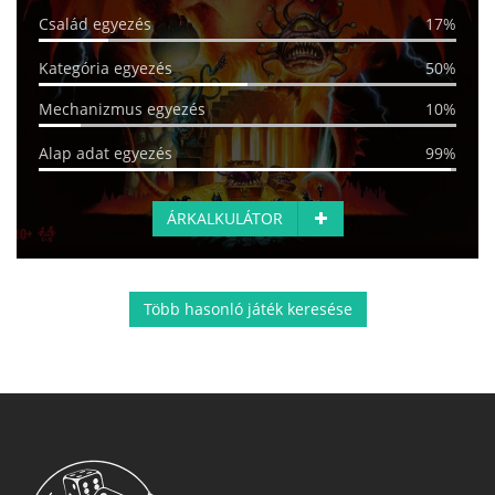
Család egyezés
17%
Kategória egyezés
50%
Mechanizmus egyezés
10%
Alap adat egyezés
99%
ÁRKALKULÁTOR
Több hasonló játék keresése