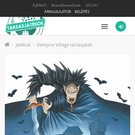
AJÁNLÓ:
BoardGameGeek
LFG.HU
ÁRKALKULÁTOR
BELÉPÉS
Menü
Játékok
Vampire Village társasjáték