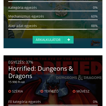
Kategória egyezés
0%
Mechanizmus egyezés
60%
Alap adat egyezés
88%
ÁRKALKULÁTOR
EGYEZÉS:
37%
Horrified: Dungeons &
Dragons
15 990 Ft-tól
SZÉRIA
TERVEZŐ
MŰVÉSZ
Fő kategória egyezés
0%