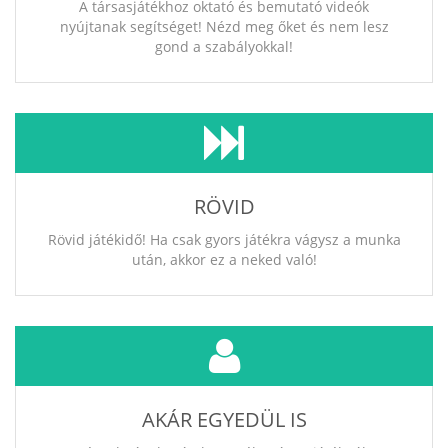
A társasjátékhoz oktató és bemutató videók
nyújtanak segítséget! Nézd meg őket és nem lesz
gond a szabályokkal!
RÖVID
Rövid játékidő! Ha csak gyors játékra vágysz a munka
után, akkor ez a neked való!
AKÁR EGYEDÜL IS