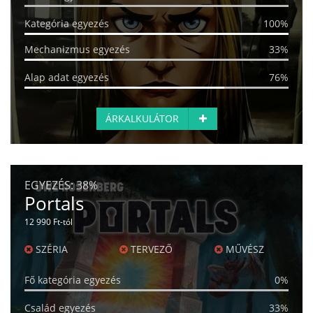
Kategória egyezés
100%
Mechanizmus egyezés
33%
Alap adat egyezés
76%
ÁRKALKULÁTOR
EGYEZÉS:
38%
Portals
12 990 Ft-tól
SZÉRIA
TERVEZŐ
MŰVÉSZ
Fő kategória egyezés
0%
Család egyezés
33%