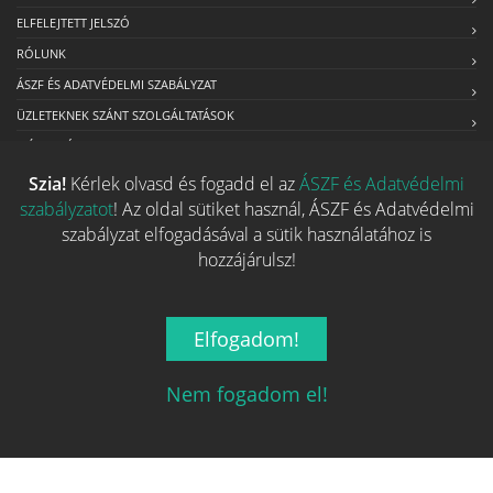
ELFELEJTETT JELSZÓ
RÓLUNK
ÁSZF ÉS ADATVÉDELMI SZABÁLYZAT
ÜZLETEKNEK SZÁNT SZOLGÁLTATÁSOK
MÉDIAAJÁNLAT
Szia!
Kérlek olvasd és fogadd el az
ÁSZF és Adatvédelmi
szabályzatot
! Az oldal sütiket használ, ÁSZF és Adatvédelmi
Kapcsolat
szabályzat elfogadásával a sütik használatához is
hozzájárulsz!
Ha szeretnéd felvenni velünk a kapcsolatot nyugodtan írj egy
e-mailt!
Elfogadom!
Email:
info@tarsasjatekok.com
Nem fogadom el!