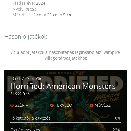
Kiadás éve:
2024
Nyelv: orosz
Méretek:
16 cm
x
23 cm
x
5 cm
Hasonló játékok
Az alábbi játékok a hasonlítanak leginkább a(z) Vampire
Village társasjátékhoz
EGYEZÉS:
45%
Horrified: American Monsters
21 990 Ft-tól
SZÉRIA
TERVEZŐ
MŰVÉSZ
Fő kategória egyezés
0%
Család egyezés
22%