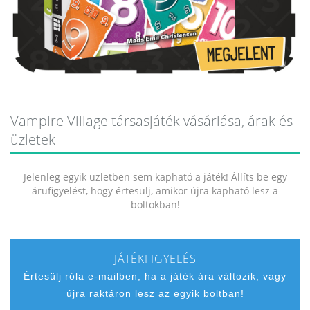
Vampire Village társasjáték vásárlása, árak és
üzletek
Jelenleg egyik üzletben sem kapható a játék! Állíts be egy
árufigyelést, hogy értesülj, amikor újra kapható lesz a
boltokban!
JÁTÉKFIGYELÉS
Értesülj róla e-mailben, ha a játék ára változik, vagy
újra raktáron lesz az egyik boltban!