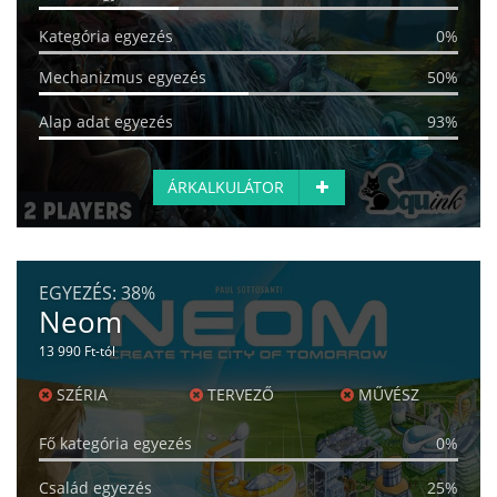
Kategória egyezés
0%
Mechanizmus egyezés
50%
Alap adat egyezés
93%
ÁRKALKULÁTOR
EGYEZÉS:
38%
Neom
13 990 Ft-tól
SZÉRIA
TERVEZŐ
MŰVÉSZ
Fő kategória egyezés
0%
Család egyezés
25%