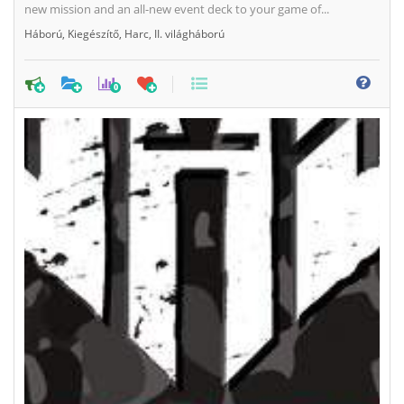
new mission and an all-new event deck to your game of...
Háború
,
Kiegészítő
,
Harc
,
II. világháború
0