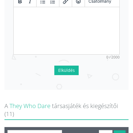
Csatolmány
0 / 2000
Elküldés
A
They Who Dare
társasjáték és kiegészítői
(11)