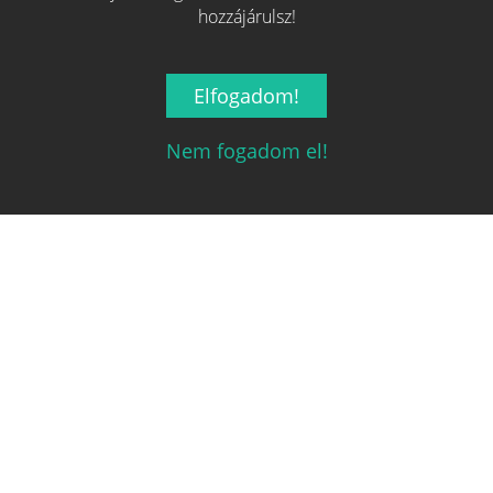
hozzájárulsz!
Elfogadom!
Nem fogadom el!
Magyarország társasjáték keresője!
A társasjáték érték!
Legnépszerűbb