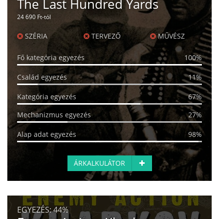
The Last Hundred Yards
24 690 Ft-tól
SZÉRIA
TERVEZŐ
MŰVÉSZ
Fő kategória egyezés
100%
Család egyezés
11%
Kategória egyezés
67%
Mechanizmus egyezés
27%
Alap adat egyezés
98%
ÁRKALKULÁTOR
EGYEZÉS:
44%