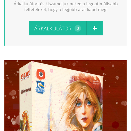
Árkalkulátort és kiszámoljuk neked a legoptimálisabb
feltételeket, hogy a legjobb árat kapd meg!
ÁRKALKULÁTOR
0