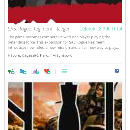
SAS: Rogue Regiment – Jaeger
Üzletek -
8 990 Ft-tól
The game becomes competitive with one player playing the
defending force. This expansion for SAS Rogue Regiment
introduces new rules, a new mission and an all-new way to play...
Háború
,
Kiegészítő
,
Harc
,
II. világháború
0