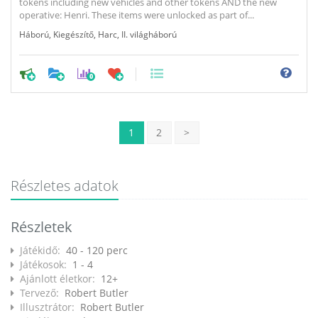
tokens including new vehicles and other tokens AND the new
operative: Henri. These items were unlocked as part of...
Háború
,
Kiegészítő
,
Harc
,
II. világháború
0
1
2
>
Részletes adatok
Részletek
Játékidő:
40 - 120 perc
Játékosok:
1 - 4
Ajánlott életkor:
12+
Tervező:
Robert Butler
Illusztrátor:
Robert Butler