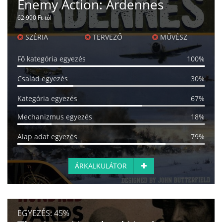
Enemy Action: Ardennes
62 990 Ft-tól
SZÉRIA
TERVEZŐ
MŰVÉSZ
Fő kategória egyezés
100%
Család egyezés
30%
Kategória egyezés
67%
Mechanizmus egyezés
18%
Alap adat egyezés
79%
ÁRKALKULÁTOR
EGYEZÉS:
45%