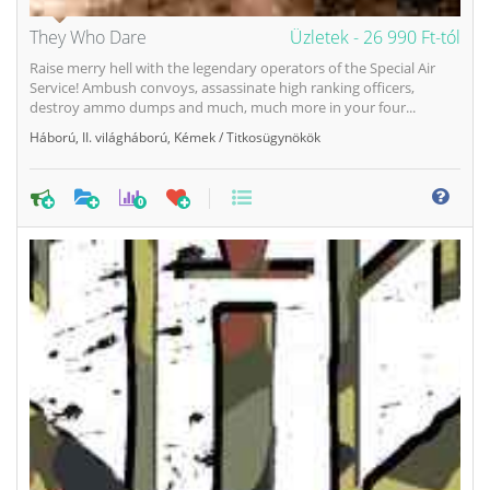
They Who Dare
Üzletek -
26 990 Ft-tól
Raise merry hell with the legendary operators of the Special Air
Service! Ambush convoys, assassinate high ranking officers,
destroy ammo dumps and much, much more in your four...
Háború
,
II. világháború
,
Kémek / Titkosügynökök
0