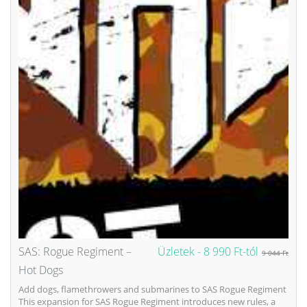
SAS: Rogue Regiment –
Üzletek -
8 990 Ft-tól
9 044 Ft
Hot Dogs
Add dogs, flamethrowers and submarines to SAS Rogue Regiment
This expansion for SAS Rogue Regiment introduces new rules, a