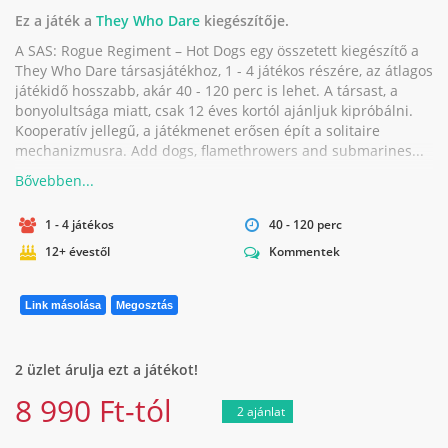
Ez a játék a
They Who Dare
kiegészítője.
A SAS: Rogue Regiment – Hot Dogs egy összetett kiegészítő a
They Who Dare társasjátékhoz, 1 - 4 játékos részére, az átlagos
játékidő hosszabb, akár 40 - 120 perc is lehet. A társast, a
bonyolultsága miatt, csak 12 éves kortól ajánljuk kipróbálni.
Kooperatív jellegű, a játékmenet erősen épít a solitaire
mechanizmusra. Add dogs, flamethrowers and submarines...
1 - 4 játékos
40 - 120 perc
12+ évestől
Kommentek
Link másolása
Megosztás
2 üzlet árulja ezt a játékot!
8 990 Ft-tól
2 ajánlat