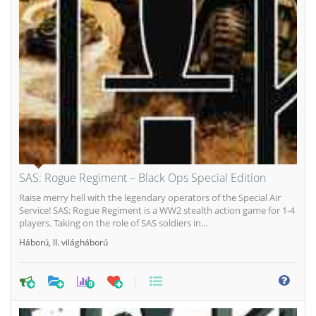
SAS: Rogue Regiment – Black Ops Special Edition
Raise merry hell with the legendary operators of the Special Air
Service! SAS: Rogue Regiment is a WW2 stealth action game for 1-4
players. Taking on the role of SAS soldiers in...
Háború
,
II. világháború
0