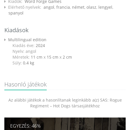
Kiadók:
Word Forge Games
Elérhető nyelvek:
angol
,
francia
,
német
,
olasz
,
lengyel
,
spanyol
Kiadások
Multilingual edition
Kiadás éve:
2024
Nyelv: angol
Méretek:
11 cm
x
15 cm
x
2 cm
Súly:
0.4
kg
Hasonló játékok
Az alábbi játékok a hasonlítanak leginkább a(z) SAS: Rogue
Regiment – Hot Dogs társasjátékhoz
EGYEZÉS:
46%