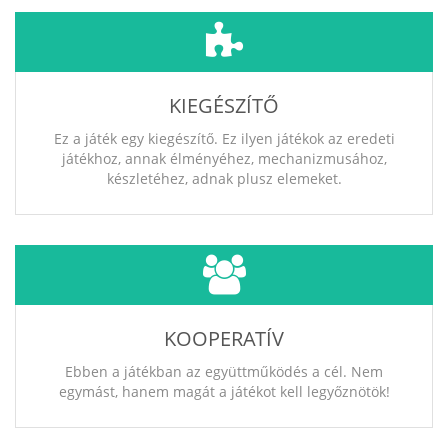
KIEGÉSZÍTŐ
Ez a játék egy kiegészítő. Ez ilyen játékok az eredeti
játékhoz, annak élményéhez, mechanizmusához,
készletéhez, adnak plusz elemeket.
KOOPERATÍV
Ebben a játékban az együttműködés a cél. Nem
egymást, hanem magát a játékot kell legyőznötök!