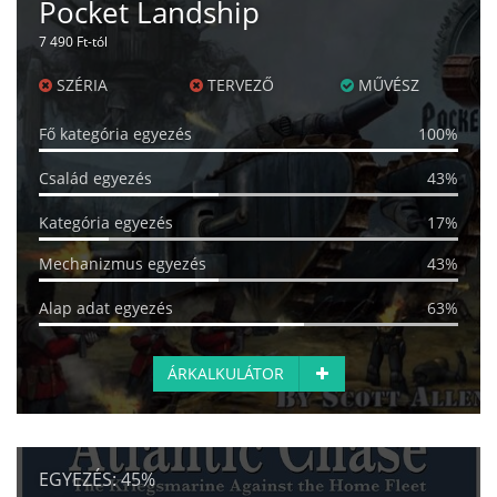
Pocket Landship
7 490 Ft-tól
SZÉRIA
TERVEZŐ
MŰVÉSZ
Fő kategória egyezés
100%
Család egyezés
43%
Kategória egyezés
17%
Mechanizmus egyezés
43%
Alap adat egyezés
63%
ÁRKALKULÁTOR
EGYEZÉS:
45%