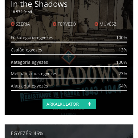
In the Shadows
18 572 Ft-tól
SZÉRIA
TERVEZŐ
MŰVÉSZ
Fő kategória egyezés
100%
Család egyezés
13%
Kategória egyezés
100%
Mechanizmus egyezés
23%
Alap adat egyezés
64%
ÁRKALKULÁTOR
EGYEZÉS:
46%