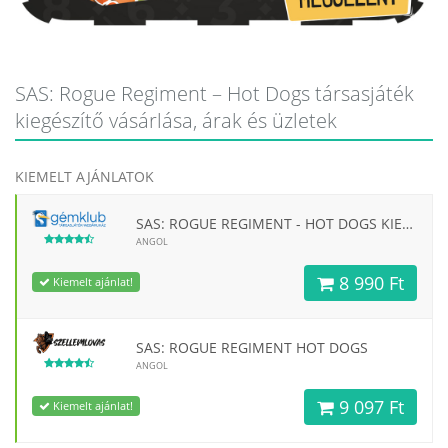
SAS: Rogue Regiment – Hot Dogs társasjáték
kiegészítő vásárlása, árak és üzletek
KIEMELT AJÁNLATOK
SAS: ROGUE REGIMENT - HOT DOGS KIEGÉSZÍTŐ
ANGOL
8 990 Ft
Kiemelt ajánlat!
SAS: ROGUE REGIMENT HOT DOGS
ANGOL
9 097 Ft
Kiemelt ajánlat!