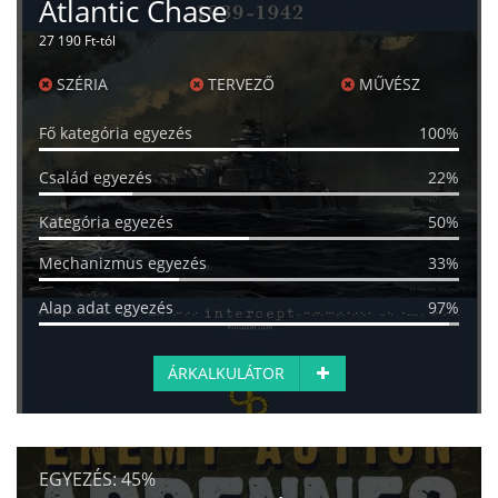
Atlantic Chase
27 190 Ft-tól
SZÉRIA
TERVEZŐ
MŰVÉSZ
Fő kategória egyezés
100%
Család egyezés
22%
Kategória egyezés
50%
Mechanizmus egyezés
33%
Alap adat egyezés
97%
ÁRKALKULÁTOR
EGYEZÉS:
45%