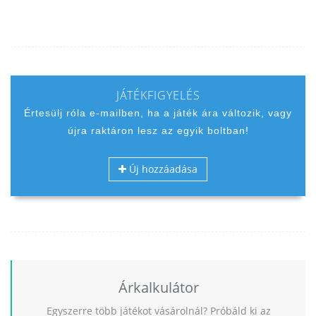
JÁTÉKFIGYELÉS
Értesülj róla e-mailben, ha a játék ára változik, vagy
újra raktáron lesz az egyik boltban!
Új hozzáadása
Árkalkulátor
Egyszerre több játékot vásárolnál? Próbáld ki az