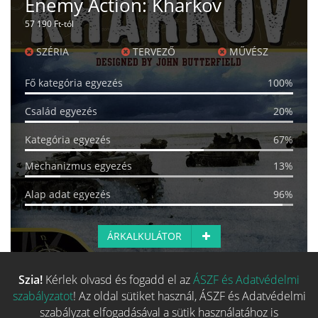
Enemy Action: Kharkov
57 190 Ft-tól
SZÉRIA
TERVEZŐ
MŰVÉSZ
Fő kategória egyezés
100%
Család egyezés
20%
Kategória egyezés
67%
Mechanizmus egyezés
13%
Alap adat egyezés
96%
ÁRKALKULÁTOR
Szia!
Kérlek olvasd és fogadd el az
ÁSZF és Adatvédelmi
Több hasonló játék keresése
szabályzatot
! Az oldal sütiket használ, ÁSZF és Adatvédelmi
szabályzat elfogadásával a sütik használatához is