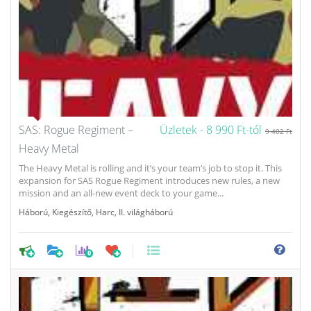
SAS: Rogue Regiment –
Üzletek -
8 990 Ft-tól
9 402 Ft
Heavy Metal
The Heavy Metal is rolling and it’s your team’s job to stop it. This
expansion for SAS Rogue Regiment introduces new rules, a new
mission and an all-new event deck to your game...
Háború
,
Kiegészítő
,
Harc
,
II. világháború
0