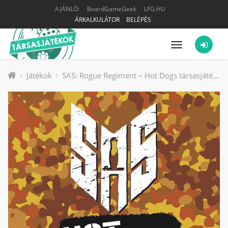
AJÁNLÓ:
BoardGameGeek
LFG.HU
ÁRKALKULÁTOR
BELÉPÉS
Menü
Játékok
SAS: Rogue Regiment – Hot Dogs társasjáték kiegészítő