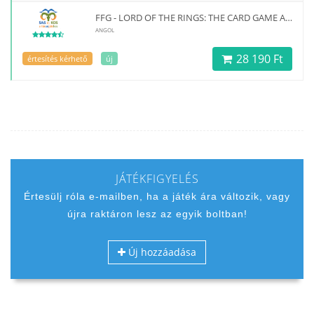
FFG - LORD OF THE RINGS: THE CARD GAME ANGMAR AWAKENED CAMPAIGN - EN
ANGOL
28 190 Ft
értesítés kérhető
új
JÁTÉKFIGYELÉS
Értesülj róla e-mailben, ha a játék ára változik, vagy
újra raktáron lesz az egyik boltban!
Új hozzáadása