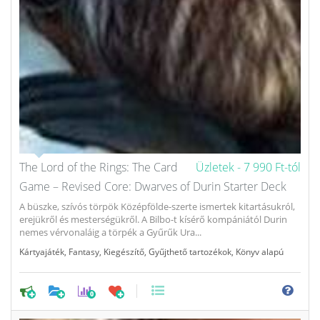
The Lord of the Rings: The Card
Üzletek -
7 990 Ft-tól
Game – Revised Core: Dwarves of Durin Starter Deck
A büszke, szívós törpök Középfölde-szerte ismertek kitartásukról,
erejükről és mesterségükről. A Bilbo-t kísérő kompániától Durin
nemes vérvonaláig a törpék a Gyűrűk Ura...
Kártyajáték
,
Fantasy
,
Kiegészítő
,
Gyűjthető tartozékok
,
Könyv alapú
0