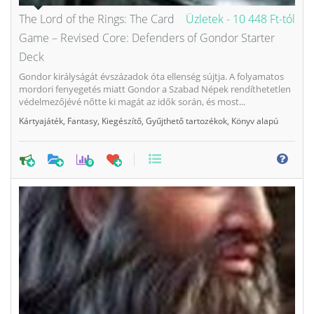
The Lord of the Rings: The Card
Üzletek -
10 448 Ft-tól
Game – Revised Core: Defenders of Gondor Starter
Deck
Gondor királyságát évszázadok óta ellenség sújtja. A folyamatos
mordori fenyegetés miatt Gondor a Szabad Népek rendíthetetlen
védelmezőjévé nőtte ki magát az idők során, és most...
Kártyajáték
,
Fantasy
,
Kiegészítő
,
Gyűjthető tartozékok
,
Könyv alapú
0