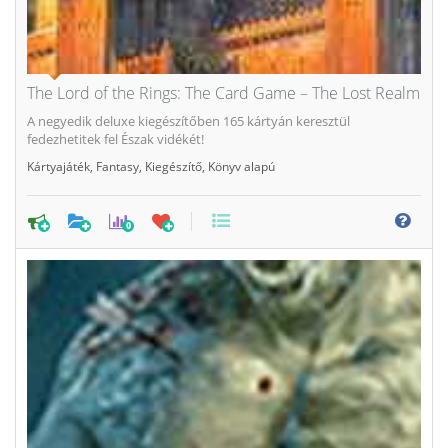
The Lord of the Rings: The Card Game – The Lost Realm
A negyedik deluxe kiegészítőben 165 kártyán keresztül
fedezhetitek fel Észak vidékét!
Kártyajáték
,
Fantasy
,
Kiegészítő
,
Könyv alapú
0