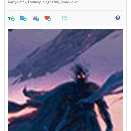
Kártyajáték
,
Fantasy
,
Kiegészítő
,
Könyv alapú
0