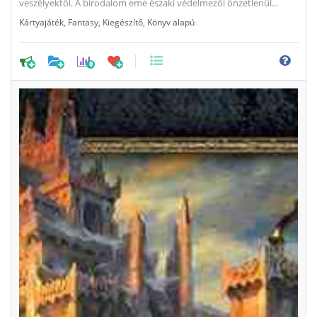
veszélyektől. A birodalom eme északi védelmezői önzetlenül...
Kártyajáték
,
Fantasy
,
Kiegészítő
,
Könyv alapú
0