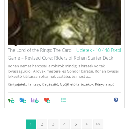
The Lord of the Rings: The Card
Üzletek -
10 448 Ft-tól
Game – Revised Core: Riders of Rohan Starter Deck
Rohan nemes harcosai, a rohírok mindig is híresek voltak
lovasságukról. A lovak mesterei és Gondor barátai, Rohan lovasai
lelkesítő kiáltással rohannak csatába, és most a...
Kártyajáték
,
Fantasy
,
Kiegészítő
,
Gyűjthető tartozékok
,
Könyv alapú
0
1
2
3
4
5
>
>>