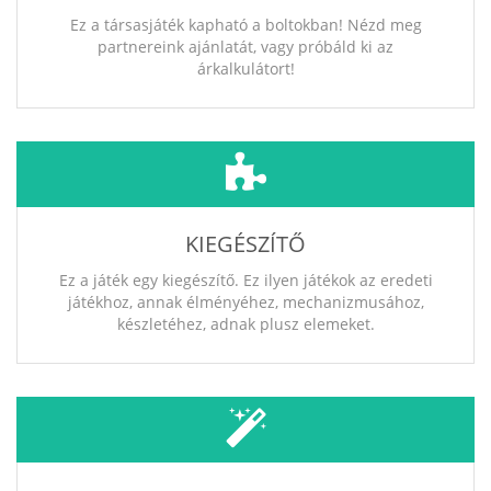
Ez a társasjáték kapható a boltokban! Nézd meg
partnereink ajánlatát, vagy próbáld ki az
árkalkulátort!
KIEGÉSZÍTŐ
Ez a játék egy kiegészítő. Ez ilyen játékok az eredeti
játékhoz, annak élményéhez, mechanizmusához,
készletéhez, adnak plusz elemeket.