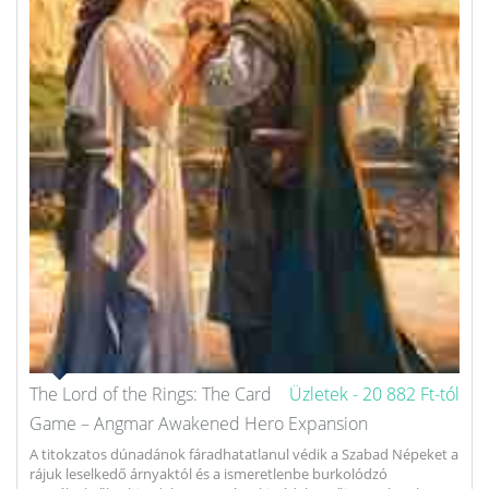
The Lord of the Rings: The Card
Üzletek -
20 882 Ft-tól
Game – Angmar Awakened Hero Expansion
A titokzatos dúnadánok fáradhatatlanul védik a Szabad Népeket a
rájuk leselkedő árnyaktól és a ismeretlenbe burkolódzó