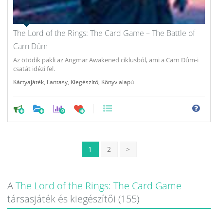
The Lord of the Rings: The Card Game – The Battle of
Carn Dûm
Az ötödik pakli az Angmar Awakened ciklusból, ami a Carn Dûm-i
csatát idézi fel.
Kártyajáték
,
Fantasy
,
Kiegészítő
,
Könyv alapú
0
1
2
>
A
The Lord of the Rings: The Card Game
társasjáték és kiegészítői (155)