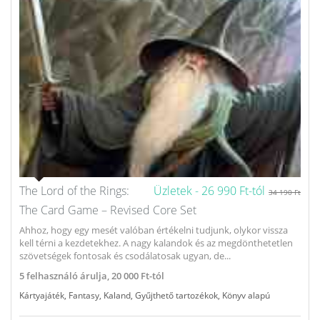
The Lord of the Rings:
Üzletek -
26 990 Ft-tól
34 190 Ft
The Card Game – Revised Core Set
Ahhoz, hogy egy mesét valóban értékelni tudjunk, olykor vissza
kell térni a kezdetekhez. A nagy kalandok és az megdönthetetlen
szövetségek fontosak és csodálatosak ugyan, de...
5
felhasználó árulja,
20 000 Ft-tól
Kártyajáték
,
Fantasy
,
Kaland
,
Gyűjthető tartozékok
,
Könyv alapú