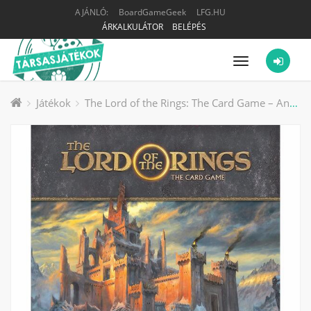
AJÁNLÓ:
BoardGameGeek
LFG.HU
ÁRKALKULÁTOR
BELÉPÉS
Menü
Játékok
The Lord of the Rings: The Card Game – Angmar Awakened Campaign Expansion