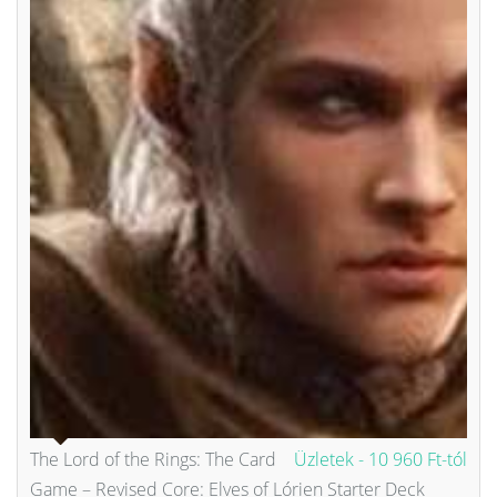
The Lord of the Rings: The Card
Üzletek -
10 960 Ft-tól
Game – Revised Core: Elves of Lórien Starter Deck