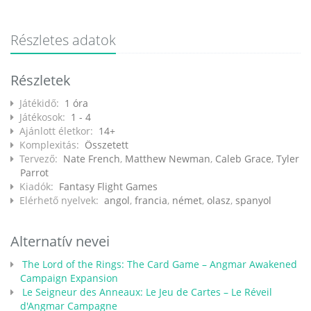
Részletes adatok
Részletek
Játékidő:
1 óra
Játékosok:
1 - 4
Ajánlott életkor:
14+
Komplexitás:
Összetett
Tervező:
Nate French
,
Matthew Newman
,
Caleb Grace
,
Tyler
Parrot
Kiadók:
Fantasy Flight Games
Elérhető nyelvek:
angol
,
francia
,
német
,
olasz
,
spanyol
Alternatív nevei
The Lord of the Rings: The Card Game – Angmar Awakened
Campaign Expansion
Le Seigneur des Anneaux: Le Jeu de Cartes – Le Réveil
d'Angmar Campagne