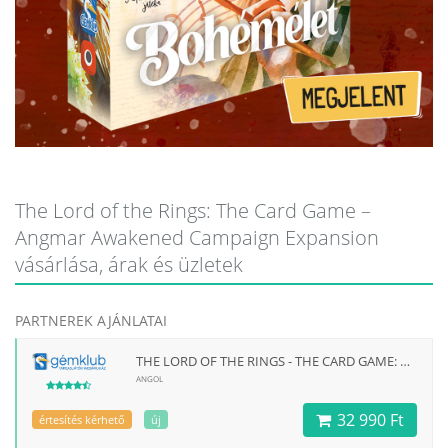
The Lord of the Rings: The Card Game –
Angmar Awakened Campaign Expansion
vásárlása, árak és üzletek
PARTNEREK AJÁNLATAI
THE LORD OF THE RINGS - THE CARD GAME: ANGMAR AWAKENED CAMPAIGN EXPANSION
ANGOL
32 990 Ft
értesítés kérhető
új