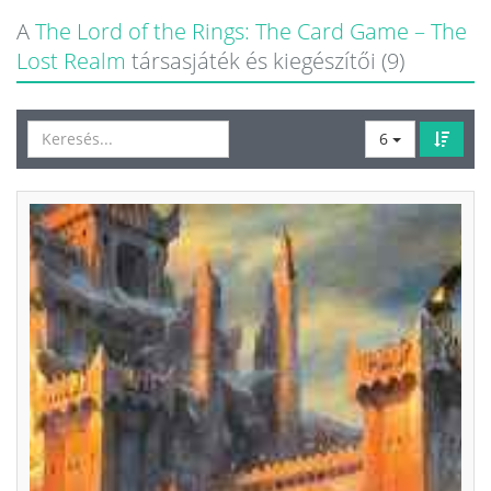
A
The Lord of the Rings: The Card Game – The
Lost Realm
társasjáték és kiegészítői (9)
6