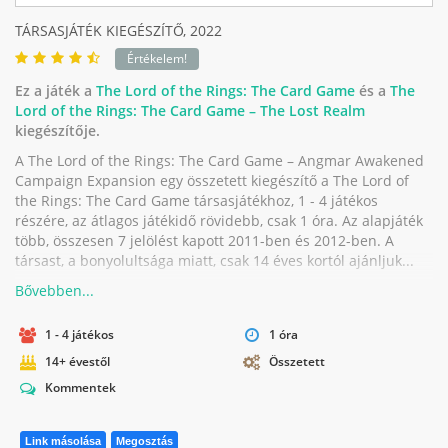
TÁRSASJÁTÉK KIEGÉSZÍTŐ,
2022
Értékelem!
Ez a játék a
The Lord of the Rings: The Card Game
és a
The
Lord of the Rings: The Card Game – The Lost Realm
kiegészítője.
A The Lord of the Rings: The Card Game – Angmar Awakened
Campaign Expansion egy összetett kiegészítő a The Lord of
the Rings: The Card Game társasjátékhoz, 1 - 4 játékos
részére, az átlagos játékidő rövidebb, csak 1 óra. Az alapjáték
több, összesen 7 jelölést kapott 2011-ben és 2012-ben. A
társast, a bonyolultsága miatt, csak 14 éves kortól ajánljuk...
1 - 4 játékos
1 óra
14+ évestől
Összetett
Kommentek
Link másolása
Megosztás