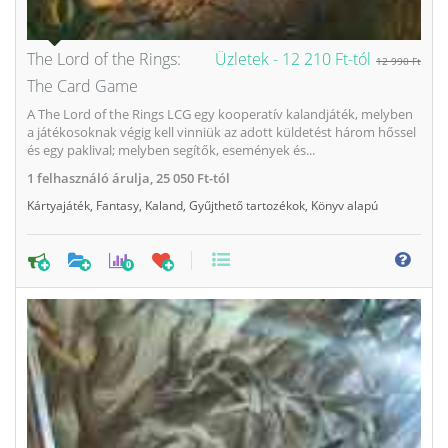
The Lord of the Rings:
Üzletek -
12 210 Ft-tól
12 990 Ft
The Card Game
A The Lord of the Rings LCG egy kooperatív kalandjáték, melyben
a játékosoknak végig kell vinniük az adott küldetést három hőssel
és egy paklival; melyben segítők, események és...
1
felhasználó árulja,
25 050 Ft-tól
Kártyajáték
,
Fantasy
,
Kaland
,
Gyűjthető tartozékok
,
Könyv alapú
0