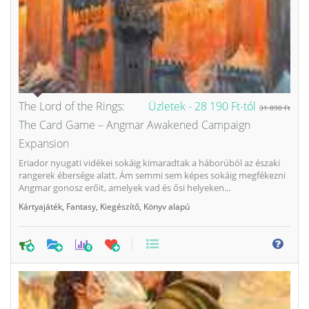
The Lord of the Rings:
Üzletek -
28 190 Ft-tól
31 890 Ft
The Card Game – Angmar Awakened Campaign
Expansion
Eriador nyugati vidékei sokáig kimaradtak a háborúból az északi
rangerek ébersége alatt. Ám semmi sem képes sokáig megfékezni
Angmar gonosz erőit, amelyek vad és ősi helyeken...
Kártyajáték
,
Fantasy
,
Kiegészítő
,
Könyv alapú
0