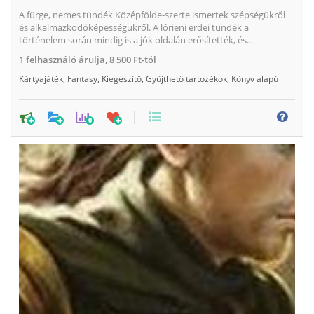
A fürge, nemes tündék Középfölde-szerte ismertek szépségükről
és alkalmazkodóképességükről. A lórieni erdei tündék a
történelem során mindig is a jók oldalán erősítették, és...
1
felhasználó árulja,
8 500 Ft-tól
Kártyajáték
,
Fantasy
,
Kiegészítő
,
Gyűjthető tartozékok
,
Könyv alapú
0