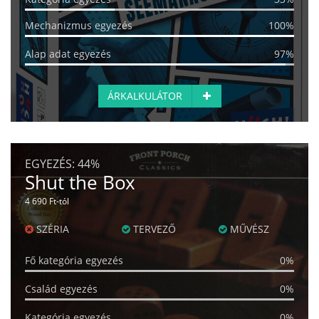
Mechanizmus egyezés
100%
Alap adat egyezés
97%
ÁRKALKULÁTOR
EGYEZÉS:
44%
Shut the Box
4 690 Ft-tól
SZÉRIA
TERVEZŐ
MŰVÉSZ
Fő kategória egyezés
0%
Család egyezés
0%
Kategória egyezés
0%