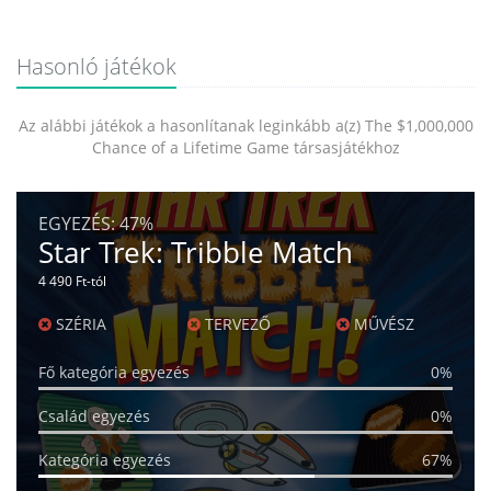
Hasonló játékok
Az alábbi játékok a hasonlítanak leginkább a(z) The $1,000,000
Chance of a Lifetime Game társasjátékhoz
EGYEZÉS:
47%
Star Trek: Tribble Match
4 490 Ft-tól
SZÉRIA
TERVEZŐ
MŰVÉSZ
Fő kategória egyezés
0%
Család egyezés
0%
Kategória egyezés
67%