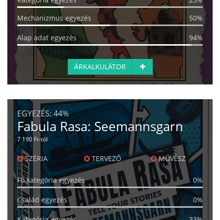
Mechanizmus egyezés
50%
Alap adat egyezés
94%
ÁRKALKULÁTOR
EGYEZÉS:
44%
Fabula Rasa: Seemannsgarn
7 190 Ft-tól
SZÉRIA
TERVEZŐ
MŰVÉSZ
Fő kategória egyezés
0%
Család egyezés
0%
Kategória egyezés
33%