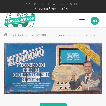
AJÁNLÓ:
BoardGameGeek
LFG.HU
ÁRKALKULÁTOR
BELÉPÉS
Menü
Játékok
The $1,000,000 Chance of a Lifetime Game
Videó beküldése