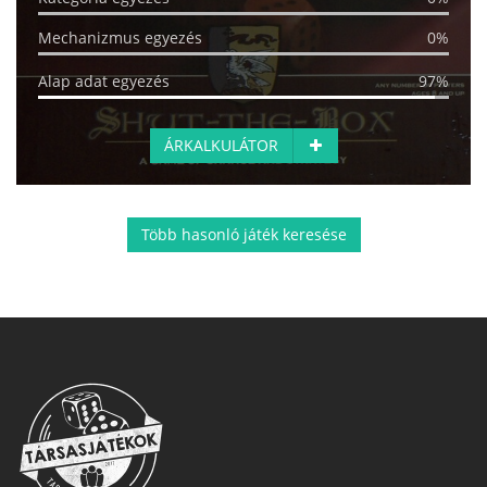
Mechanizmus egyezés
0%
Alap adat egyezés
97%
ÁRKALKULÁTOR
Több hasonló játék keresése