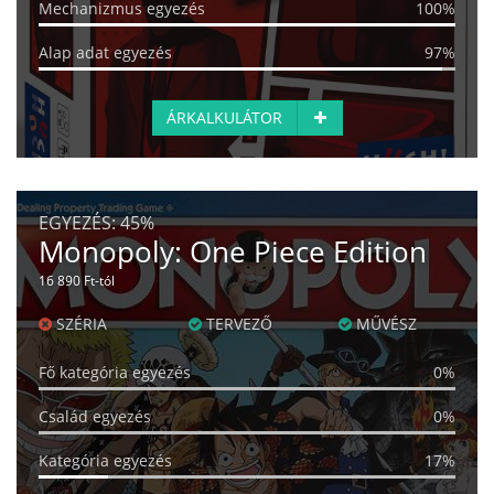
Mechanizmus egyezés
100%
Alap adat egyezés
97%
ÁRKALKULÁTOR
EGYEZÉS:
45%
Monopoly: One Piece Edition
16 890 Ft-tól
SZÉRIA
TERVEZŐ
MŰVÉSZ
Fő kategória egyezés
0%
Család egyezés
0%
Kategória egyezés
17%