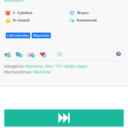
3 - 5 játékos
30 perc
8+ évestől
Kommentek
Link másolása
Megosztás
0
Kategória:
Memória
,
Film / TV / Rádió alapú
Mechanizmus:
Memória