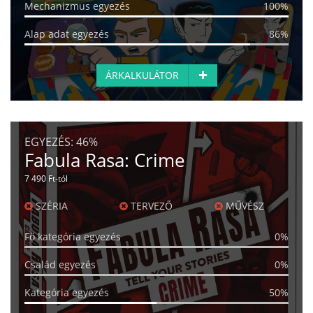
Mechanizmus egyezés
100%
Alap adat egyezés
86%
ÁRKALKULÁTOR
EGYEZÉS:
46%
Fabula Rasa: Crime
7 490 Ft-tól
SZÉRIA
TERVEZŐ
MŰVÉSZ
Fő kategória egyezés
0%
Család egyezés
0%
Kategória egyezés
50%