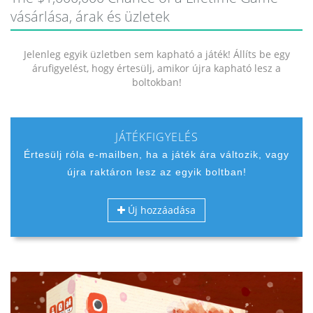
vásárlása, árak és üzletek
Jelenleg egyik üzletben sem kapható a játék! Állíts be egy
árufigyelést, hogy értesülj, amikor újra kapható lesz a
boltokban!
JÁTÉKFIGYELÉS
Értesülj róla e-mailben, ha a játék ára változik, vagy
újra raktáron lesz az egyik boltban!
Új hozzáadása