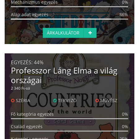
Mechanizmus egyezés
0%
Alap adat egyezés
86%
ÁRKALKULÁTOR
EGYEZÉS:
44%
Professzor Láng Elma a világ
országai
2 340 Ft-tól
SZÉRIA
TERVEZŐ
MŰVÉSZ
Fő kategória egyezés
0%
Család egyezés
0%
Kategória egyezés
25%