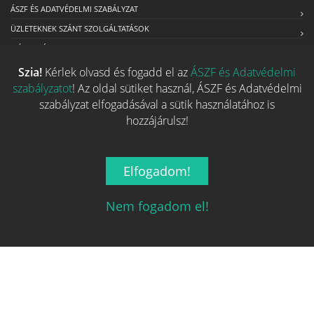
ÁSZF ÉS ADATVÉDELMI SZABÁLYZAT
ÜZLETEKNEK SZÁNT SZOLGÁLTATÁSOK
MÉDIAAJÁNLAT
Szia!
Kérlek olvasd és fogadd el az
ÁSZF és Adatvédelmi
szabályzatot
! Az oldal sütiket használ, ÁSZF és Adatvédelmi
Kapcsolat
szabályzat elfogadásával a sütik használatához is
hozzájárulsz!
Ha szeretnéd felvenni velünk a kapcsolatot nyugodtan írj egy
e-mailt!
Elfogadom!
Email:
info@tarsasjatekok.com
Nem fogadom el!
2026 © Minden jog fenntarva.
A játékokhoz kapcsolódó adatok