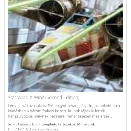
Star Wars: X-Wing (Second Edition)
Lényegi változások: Az Erő nagyobb hangsúlyt fog kapni ebben a
kiadásban A három frakció közötti különbségek ki lettek
hangsúlyozva, melynek hatására immár teljesen más érzés...
Sci-Fi
,
Háború
,
Blöff
,
Gyűjthető tartozékok
,
Miniatűrök
,
Film / TV / Rádió alapú
,
Repülés