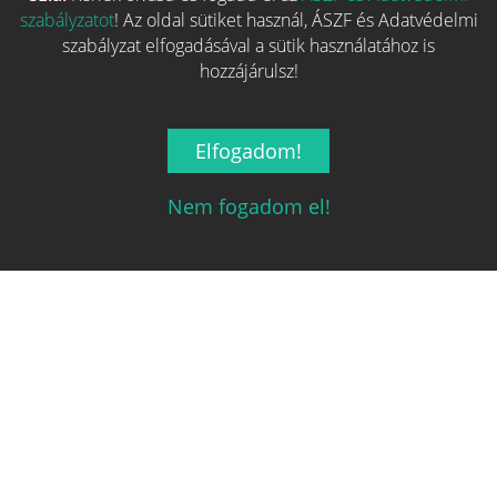
szabályzatot
! Az oldal sütiket használ, ÁSZF és Adatvédelmi
szabályzat elfogadásával a sütik használatához is
hozzájárulsz!
Magyarország társasjáték keresője!
Elfogadom!
A társasjáték érték!
Nem fogadom el!
Legnépszerűbb
Hasznos linkek
REGISZTRÁCIÓ