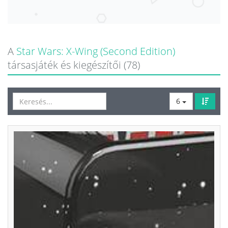
A
Star Wars: X-Wing (Second Edition)
társasjáték és kiegészítői (78)
6