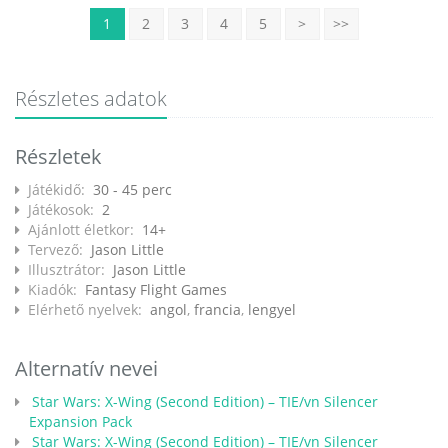
1
2
3
4
5
>
>>
Részletes adatok
Részletek
Játékidő:
30 - 45 perc
Játékosok:
2
Ajánlott életkor:
14+
Tervező:
Jason Little
Illusztrátor:
Jason Little
Kiadók:
Fantasy Flight Games
Elérhető nyelvek:
angol
,
francia
,
lengyel
Alternatív nevei
Star Wars: X-Wing (Second Edition) – TIE/vn Silencer
Expansion Pack
Star Wars: X-Wing (Second Edition) – TIE/vn Silencer