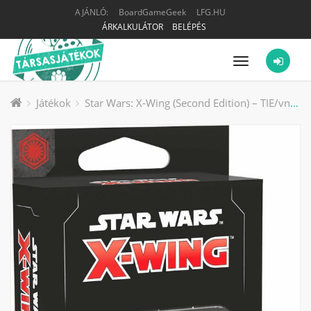
AJÁNLÓ:
BoardGameGeek
LFG.HU
ÁRKALKULÁTOR
BELÉPÉS
Menü
Játékok
Star Wars: X-Wing (Second Edition) – TIE/vn Silencer Expansion Pack társasjáték kiegészítő