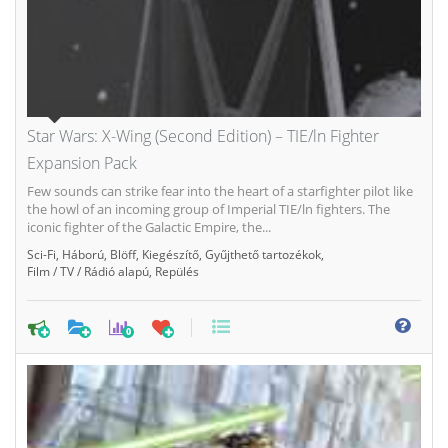
Star Wars: X-Wing (Second Edition) – TIE/ln Fighter
Expansion Pack
Few sounds can strike fear into the heart of a starfighter pilot like
the howl of an incoming group of Imperial TIE/ln fighters. The
iconic fighter of the Galactic Empire, the...
Sci-Fi
,
Háború
,
Blöff
,
Kiegészítő
,
Gyűjthető tartozékok
,
Film / TV / Rádió alapú
,
Repülés
0