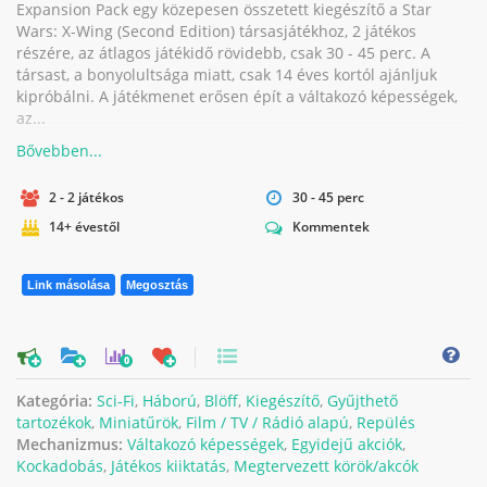
Expansion Pack egy közepesen összetett kiegészítő a Star
Wars: X-Wing (Second Edition) társasjátékhoz, 2 játékos
részére, az átlagos játékidő rövidebb, csak 30 - 45 perc. A
társast, a bonyolultsága miatt, csak 14 éves kortól ajánljuk
kipróbálni. A játékmenet erősen épít a váltakozó képességek,
az...
2 - 2 játékos
30 - 45 perc
14+ évestől
Kommentek
Link másolása
Megosztás
0
Kategória:
Sci-Fi
,
Háború
,
Blöff
,
Kiegészítő
,
Gyűjthető
tartozékok
,
Miniatűrök
,
Film / TV / Rádió alapú
,
Repülés
Mechanizmus:
Váltakozó képességek
,
Egyidejű akciók
,
Kockadobás
,
Játékos kiiktatás
,
Megtervezett körök/akcók