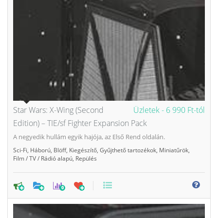
Star Wars: X-Wing (Second
Üzletek -
6 990 Ft-tól
Edition) – TIE/sf Fighter Expansion Pack
A negyedik hullám egyik hajója, az Első Rend oldalán.
Sci-Fi
,
Háború
,
Blöff
,
Kiegészítő
,
Gyűjthető tartozékok
,
Miniatűrök
,
Film / TV / Rádió alapú
,
Repülés
0