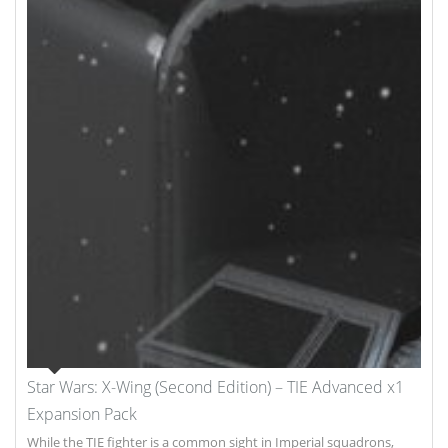
Star Wars: X-Wing (Second Edition) – TIE Advanced x1
Expansion Pack
While the TIE fighter is a common sight in Imperial squadrons,