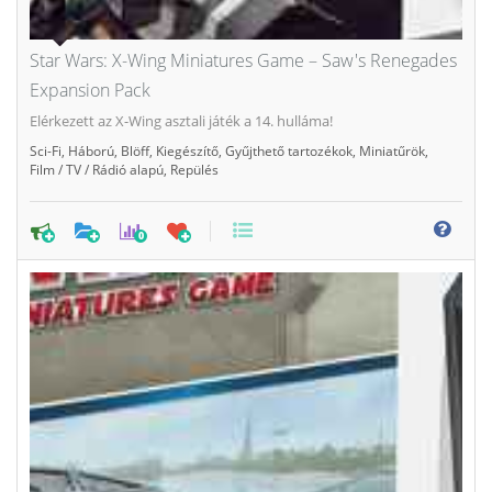
Star Wars: X-Wing Miniatures Game – Saw's Renegades
Expansion Pack
Elérkezett az X-Wing asztali játék a 14. hulláma!
Sci-Fi
,
Háború
,
Blöff
,
Kiegészítő
,
Gyűjthető tartozékok
,
Miniatűrök
,
Film / TV / Rádió alapú
,
Repülés
0