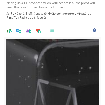
picking up a TIE Advanced x1 on your scopes is all the proof you
need that a sector has drawn the Empire’s...
Sci-Fi
,
Háború
,
Blöff
,
Kiegészítő
,
Gyűjthető tartozékok
,
Miniatűrök
,
Film / TV / Rádió alapú
,
Repülés
0