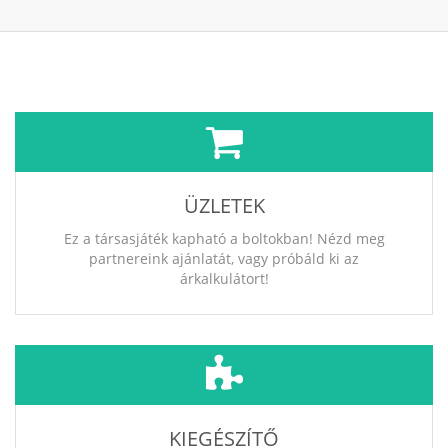
ÜZLETEK
Ez a társasjáték kapható a boltokban! Nézd meg
partnereink ajánlatát, vagy próbáld ki az
árkalkulátort!
KIEGÉSZÍTŐ