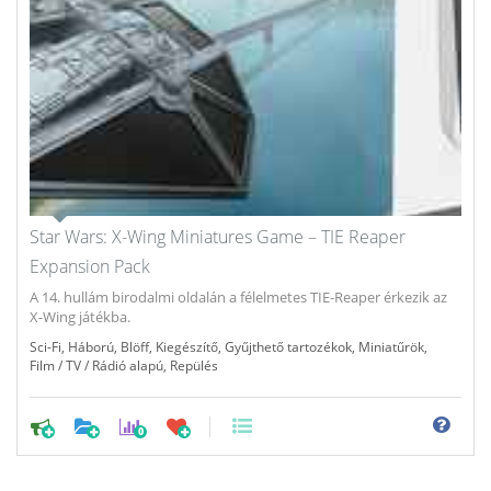
Star Wars: X-Wing Miniatures Game – TIE Reaper
Expansion Pack
A 14. hullám birodalmi oldalán a félelmetes TIE-Reaper érkezik az
X-Wing játékba.
Sci-Fi
,
Háború
,
Blöff
,
Kiegészítő
,
Gyűjthető tartozékok
,
Miniatűrök
,
Film / TV / Rádió alapú
,
Repülés
0