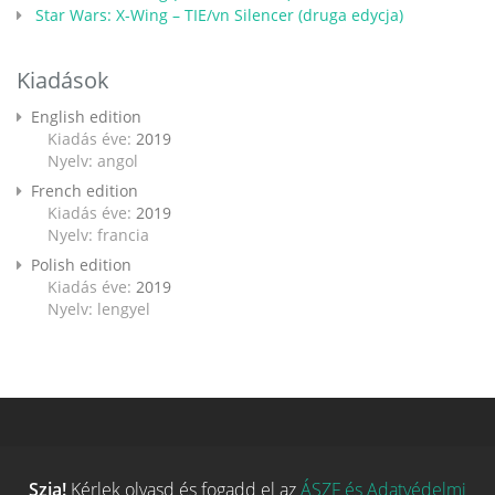
Star Wars: X-Wing – TIE/vn Silencer (druga edycja)
Kiadások
English edition
Kiadás éve:
2019
Nyelv: angol
French edition
Kiadás éve:
2019
Nyelv: francia
Polish edition
Kiadás éve:
2019
Nyelv: lengyel
Szia!
Kérlek olvasd és fogadd el az
ÁSZF és Adatvédelmi