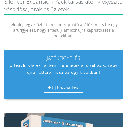
Silencer Expansion Pack társasjáték kiegészítő
vásárlása, árak és üzletek
Jelenleg egyik üzletben sem kapható a játék! Állíts be egy
árufigyelést, hogy értesülj, amikor újra kapható lesz a
boltokban!
JÁTÉKFIGYELÉS
Értesülj róla e-mailben, ha a játék ára változik, vagy
újra raktáron lesz az egyik boltban!
Új hozzáadása