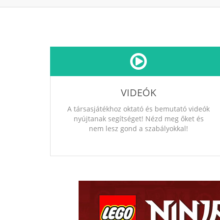
VIDEÓK
A társasjátékhoz oktató és bemutató videók
nyújtanak segítséget! Nézd meg őket és
nem lesz gond a szabályokkal!