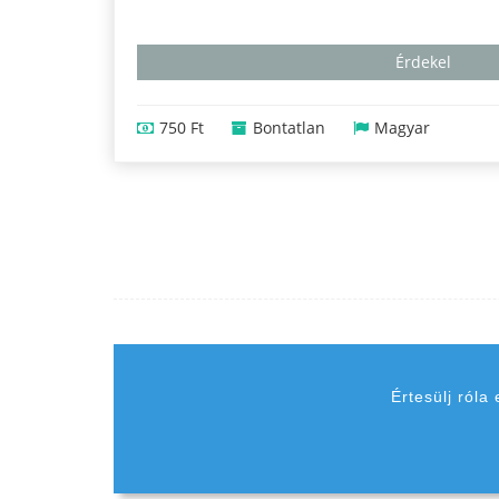
Érdekel
750 Ft
Bontatlan
Magyar
Értesülj róla