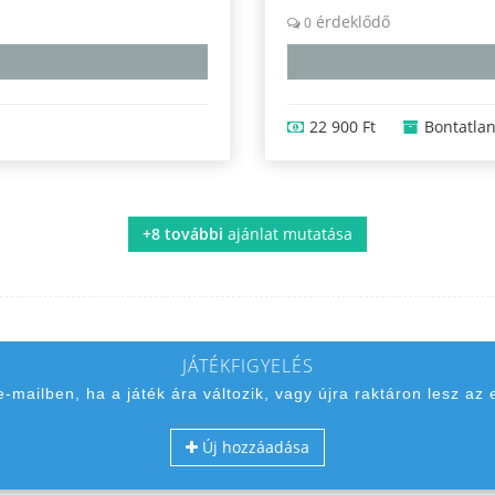
érdeklődő
0
22 900 Ft
Bontatla
+8 további
ajánlat mutatása
JÁTÉKFIGYELÉS
 e-mailben, ha a játék ára változik, vagy újra raktáron lesz az 
Új hozzáadása