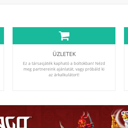
ÜZLETEK
Ez a társasjáték kapható a boltokban! Nézd
meg partnereink ajánlatát, vagy próbáld ki
az árkalkulátort!