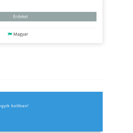
Érdekel
n
Magyar
egyik boltban!