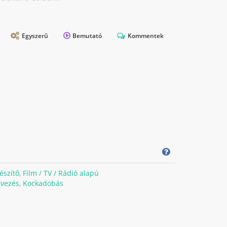
Egyszerű
Bemutató
Kommentek
észítő
,
Film / TV / Rádió alapú
rvezés
,
Kockadobás