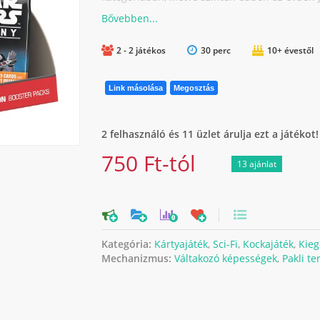
2 - 2 játékos
30 perc
10+ évestől
Link másolása
Megosztás
2 felhasználó és 11 üzlet árulja ezt a játékot!
750 Ft-tól
13 ajánlat
0
Kategória:
Kártyajáték
,
Sci-Fi
,
Kockajáték
,
Kieg
Mechanizmus:
Váltakozó képességek
,
Pakli te