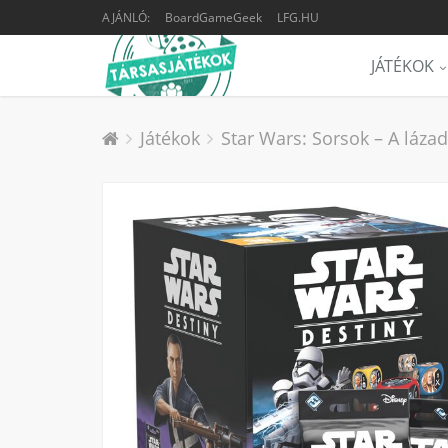
AJÁNLÓ:
BoardGameGeek
LFG.HU
JÁTÉKOK
Játékok
Star Wars: Sorsok – A láza