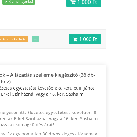
1 000 Ft
Kiemelt ajánlat!
1 000 Ft
értesítés kérhető
új
ok – A lázadás szelleme kiegészítő (36 db-
oboz)
lőzetes egyeztetést követően: 8. kerület II. János
 Erkel Színháznál vagy a 16. ker. Sashalmi
élyesen itt: Előzetes egyeztetést követően: 8.
éren az Erkel Színháznál vagy a 16. ker. Sashalmi
mazza a csomagküldés árát!
ány. Ez egy bontatlan 36 db-os kiegészítőcsomag.