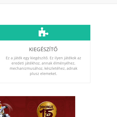
KIEGÉSZÍTŐ
Ez a játék egy kiegészítő. Ez ilyen játékok az
eredeti játékhoz, annak élményéhez,
mechanizmusához, készletéhez, adnak
plusz elemeket.