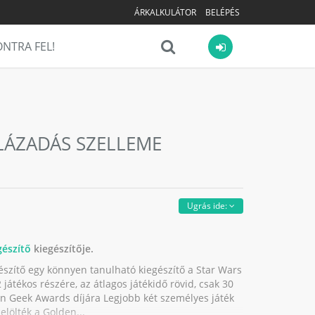
ÁRKALKULÁTOR
BELÉPÉS
NTRA FEL!
 LÁZADÁS SZELLEME
Ugrás ide:
gészítő
kiegészítője.
észítő egy könnyen tanulható kiegészítő a Star Wars
játékos részére, az átlagos játékidő rövid, csak 30
en Geek Awards díjára Legjobb két személyes játék
elölték a Golden...