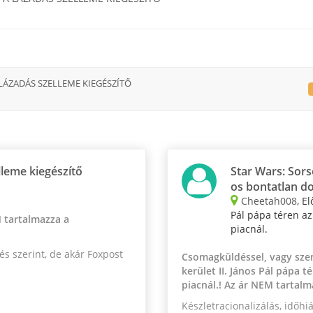
LÁZADÁS SZELLEME KIEGÉSZÍTŐ
lleme kiegészítő
Star Wars: Sors
os bontatlan d
Cheetah008
, E
Pál pápa téren az
 tartalmazza a
piacnál.
és szerint, de akár Foxpost
Csomagküldéssel, vagy szem
kerület II. János Pál pápa t
piacnál.! Az ár NEM tartal
Készletracionalizálás, időhi