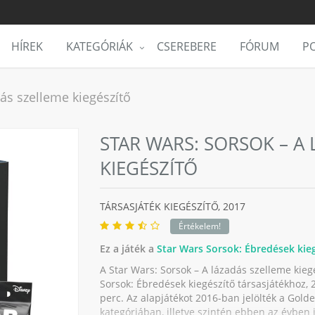
HÍREK
KATEGÓRIÁK
CSEREBERE
FÓRUM
PO
dás szelleme kiegészítő
STAR WARS: SORSOK – A
KIEGÉSZÍTŐ
TÁRSASJÁTÉK KIEGÉSZÍTŐ,
2017
Értékelem!
Ez a játék a
Star Wars Sorsok: Ébredések kie
A Star Wars: Sorsok – A lázadás szelleme kieg
Sorsok: Ébredések kiegészítő társasjátékhoz, 2 
perc. Az alapjátékot 2016-ban jelölték a Gold
kategóriában, illetve szintén ebben az évben j