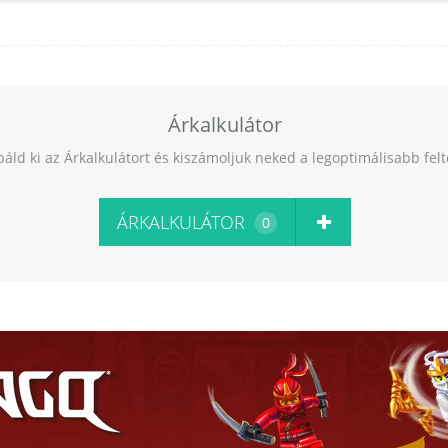
Árkalkulátor
báld ki az Árkalkulátort és kiszámoljuk neked a legoptimálisabb fel
ÁRKALKULÁTOR
0