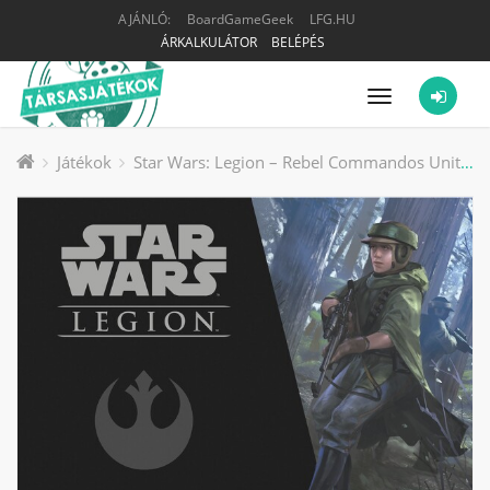
AJÁNLÓ:
BoardGameGeek
LFG.HU
ÁRKALKULÁTOR
BELÉPÉS
Menü
Játékok
Star Wars: Legion – Rebel Commandos Unit Expansion