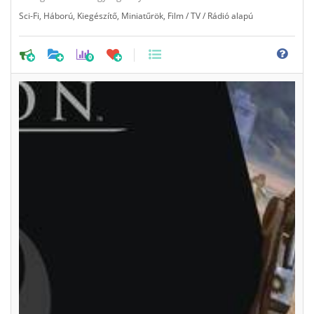
Sci-Fi
,
Háború
,
Kiegészítő
,
Miniatűrök
,
Film / TV / Rádió alapú
0