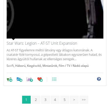
Star Wars: Legion – AT-ST Unit Expansion
Az AT-ST figyelemre méltó látvány egy átlagos katonának. A
csatatér fölé tornyosul, a gépesített lábakon egyszerűen halad, és
lézeres ágyúitól hullanak az ellenséges seregek...
Sci-Fi
,
Háború
,
Kiegészítő
,
Miniatűrök
,
Film / TV / Rádió alapú
0
1
2
3
4
5
>
>>