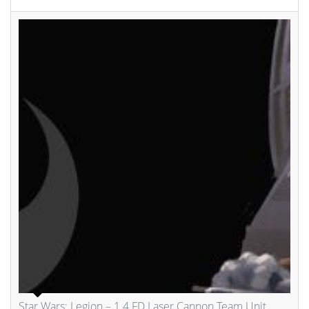
Star Wars: Legion – 1.4 FD Laser Cannon Team Unit