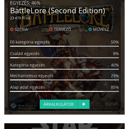
EGYEZÉS:
46%
BattleLore (Second Edition)
23 470 Ft-tól
SZÉRIA
TERVEZŐ
MŰVÉSZ
Fő kategória egyezés
50%
Család egyezés
8%
Kategória egyezés
40%
Mechanizmus egyezés
29%
Alap adat egyezés
85%
ÁRKALKULÁTOR