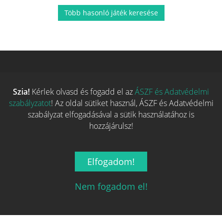
Több hasonló játék keresése
Szia!
Kérlek olvasd és fogadd el az
ÁSZF és Adatvédelmi
szabályzatot
! Az oldal sütiket használ, ÁSZF és Adatvédelmi
szabályzat elfogadásával a sütik használatához is
hozzájárulsz!
Magyarország társasjáték keresője!
Elfogadom!
A társasjáték érték!
Nem fogadom el!