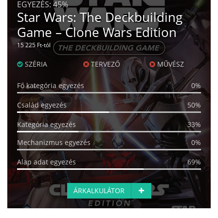
EGYEZÉS:
45%
Star Wars: The Deckbuilding
Game – Clone Wars Edition
15 225 Ft-tól
SZÉRIA
TERVEZŐ
MŰVÉSZ
Fő kategória egyezés
0%
Család egyezés
50%
Kategória egyezés
33%
Mechanizmus egyezés
0%
Alap adat egyezés
69%
ÁRKALKULÁTOR