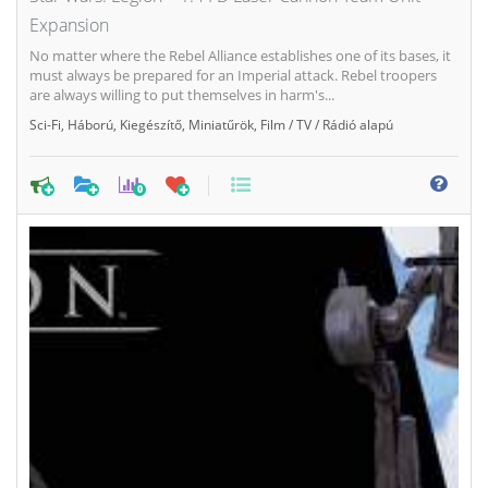
Expansion
No matter where the Rebel Alliance establishes one of its bases, it
must always be prepared for an Imperial attack. Rebel troopers
are always willing to put themselves in harm's...
Sci-Fi
,
Háború
,
Kiegészítő
,
Miniatűrök
,
Film / TV / Rádió alapú
0