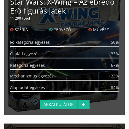
Star Wars: X-Wing – Az ébredő
Erő figurás játék
11 290 Ft-tól
SZÉRIA
TERVEZŐ
MŰVÉSZ
Fő kategória egyezés
50%
Család egyezés
33%
Kategória egyezés
67%
Mechanizmus egyezés
33%
Alap adat egyezés
84%
ÁRKALKULÁTOR