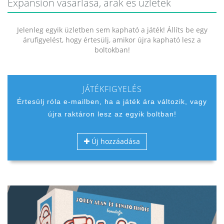
Expansion vásárlása, árak és üzletek
Jelenleg egyik üzletben sem kapható a játék! Állíts be egy
árufigyelést, hogy értesülj, amikor újra kapható lesz a
boltokban!
JÁTÉKFIGYELÉS
Értesülj róla e-mailben, ha a játék ára változik, vagy
újra raktáron lesz az egyik boltban!
Új hozzáadása