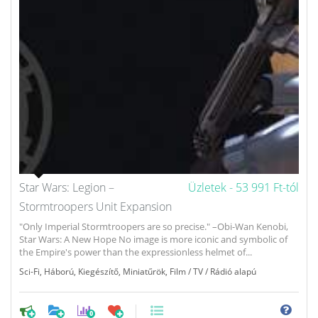
Star Wars: Legion –
Üzletek -
53 991 Ft-tól
Stormtroopers Unit Expansion
"Only Imperial Stormtroopers are so precise." –Obi-Wan Kenobi,
Star Wars: A New Hope No image is more iconic and symbolic of
the Empire's power than the expressionless helmet of...
Sci-Fi
,
Háború
,
Kiegészítő
,
Miniatűrök
,
Film / TV / Rádió alapú
0