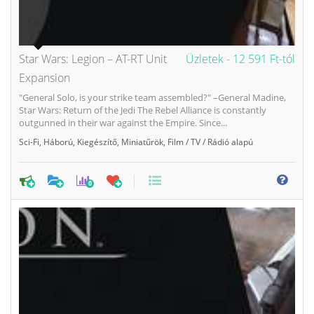
Star Wars: Legion – AT-RT Unit
Üzletek -
12 591 Ft-tól
Expansion
"General Solo, is your strike team assembled?" –General Madine,
Star Wars: Return of the Jedi The Rebel Alliance is constantly
outgunned in their war against the Empire. Since...
Sci-Fi
,
Háború
,
Kiegészítő
,
Miniatűrök
,
Film / TV / Rádió alapú
0