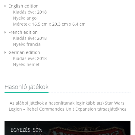
English edition
Kiadás éve:
2018
Nyelv: angol
Méretek:
16.5 cm
x
20.3 cm
x
6.4 cm
French edition
Kiadás éve:
2018
Nyelv: francia
German edition
Kiadás éve:
2018
Nyelv: német
Hasonló játékok
Az alábbi játékok a hasonlítanak leginkább a(z) Star Wars:
Legion – Rebel Commandos Unit Expansion társasjátékhoz
EGYEZÉS:
50%