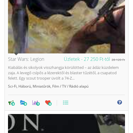
Star Wars: Legion
Üzletek -
27 250 Ft-tól
28 120 Ft
Kiabálás és sikolyok visszhangja körülötted – az ádáz küzdelem
zaja. A levegő csípős a lézerektől és blaster tűzétől, a csapatod
felett. Egy scout trooper üvölt a 74-Z...
Sci-Fi
,
Háború
,
Miniatűrök
,
Film / TV / Rádió alapú
0