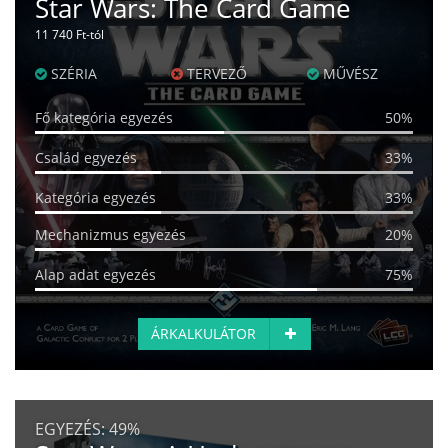
Star Wars: The Card Game
11 740 Ft-tól
SZÉRIA
TERVEZŐ
MŰVÉSZ
Fő kategória egyezés
50%
Család egyezés
33%
Kategória egyezés
33%
Mechanizmus egyezés
20%
Alap adat egyezés
75%
ÁRKALKULÁTOR
EGYEZÉS:
49%