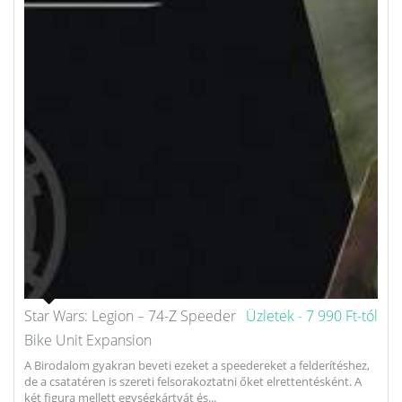
Star Wars: Legion – 74-Z Speeder
Üzletek -
7 990 Ft-tól
Bike Unit Expansion
A Birodalom gyakran beveti ezeket a speedereket a felderítéshez,
de a csatatéren is szereti felsorakoztatni őket elrettentésként. A
két figura mellett egységkártyát és...