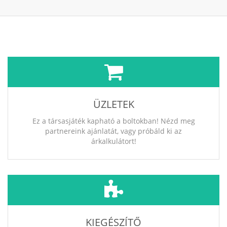
ÜZLETEK
Ez a társasjáték kapható a boltokban! Nézd meg
partnereink ajánlatát, vagy próbáld ki az
árkalkulátort!
KIEGÉSZÍTŐ