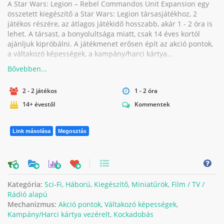
A Star Wars: Legion – Rebel Commandos Unit Expansion egy
összetett kiegészítő a Star Wars: Legion társasjátékhoz, 2
játékos részére, az átlagos játékidő hosszabb, akár 1 - 2 óra is
lehet. A társast, a bonyolultsága miatt, csak 14 éves kortól
ajánljuk kipróbálni. A játékmenet erősen épít az akció pontok,
a váltakozó képességek, a kampány/harci kártya...
2 - 2 játékos
1 - 2 óra
14+ évestől
Kommentek
Link másolása
Megosztás
0
Kategória:
Sci-Fi
,
Háború
,
Kiegészítő
,
Miniatűrök
,
Film / TV /
Rádió alapú
Mechanizmus:
Akció pontok
,
Váltakozó képességek
,
Kampány/Harci kártya vezérelt
,
Kockadobás