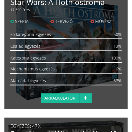
Star Wars: A Hoth ostroma
17 590 Ft-tól
SZÉRIA
TERVEZŐ
MŰVÉSZ
Fő kategória egyezés
50%
Család egyezés
13%
Kategória egyezés
100%
Mechanizmus egyezés
6%
Alap adat egyezés
57%
ÁRKALKULÁTOR
EGYEZÉS:
47%