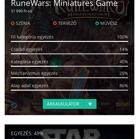
RuneWars: Miniatures Game
31 990 Ft-tól
SZÉRIA
TERVEZŐ
MŰVÉSZ
Fő kategória egyezés
100%
Család egyezés
14%
Kategória egyezés
40%
Mechanizmus egyezés
29%
Alap adat egyezés
86%
ÁRKALKULÁTOR
EGYEZÉS:
49%