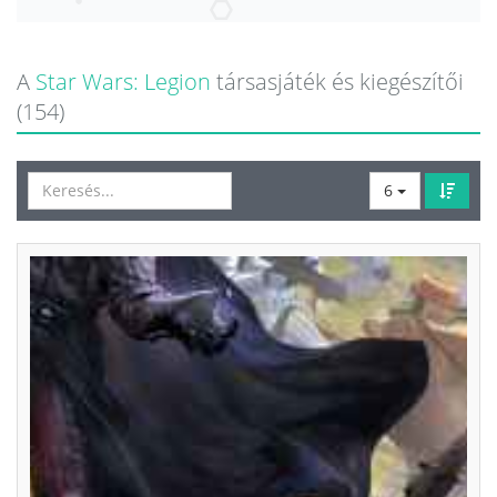
A
Star Wars: Legion
társasjáték és kiegészítői
(154)
6