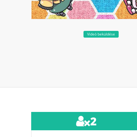
Videó beküldése
2