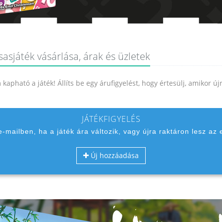
ték vásárlása, árak és üzletek
kapható a játék! Állíts be egy árufigyelést, hogy értesülj, amikor ú
JÁTÉKFIGYELÉS
 e-mailben, ha a játék ára változik, vagy újra raktáron lesz az 
Új hozzáadása