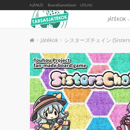
AJÁNLÓ:
BoardGameGeek
LFG.HU
JÁTÉKOK
Játékok
シスターズチェイン (Sisters Ch