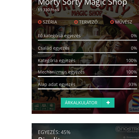
Morty Sorty Magic Shop
11 330 Ft-tól
SZÉRIA
TERVEZŐ
MŰVÉSZ
Fő kategória egyezés
0%
Család egyezés
0%
Kategória egyezés
100%
Mechanizmus egyezés
100%
Alap adat egyezés
93%
ÁRKALKULÁTOR
EGYEZÉS:
45%