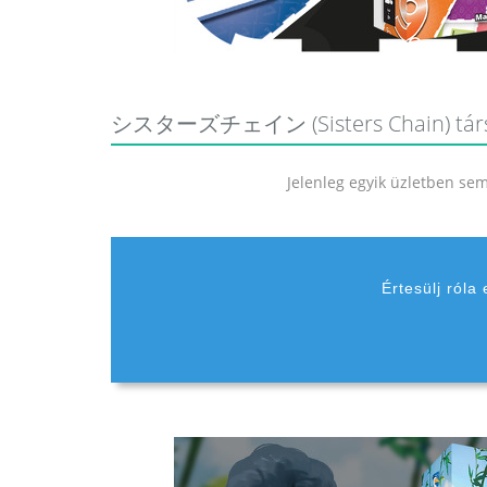
シスターズチェイン (Sisters Chain) társasjá
Jelenleg egyik üzletben sem 
Értesülj róla