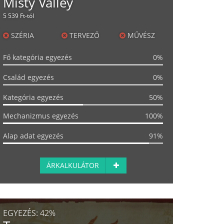
Misty Valley
5 539 Ft-tól
SZÉRIA
TERVEZŐ
MŰVÉSZ
Fő kategória egyezés
0%
Család egyezés
0%
Kategória egyezés
50%
Mechanizmus egyezés
100%
Alap adat egyezés
91%
ÁRKALKULÁTOR
EGYEZÉS:
42%