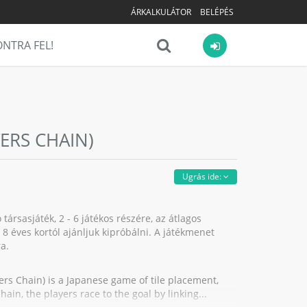
ÁRKALKULÁTOR
BELÉPÉS
NTRA FEL!
S CHAIN)
Ugrás ide:
asjáték, 2 - 6 játékos részére, az átlagos
, 8 éves kortól ajánljuk kipróbálni. A játékmenet
a.
hain) is a Japanese game of tile placement,
ain, the players race to the goal by linking...