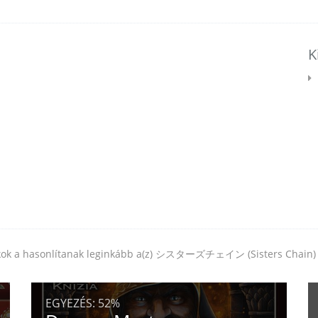
K
ékok a hasonlítanak leginkább a(z) シスターズチェイン (Sisters Chain) 
EGYEZÉS:
52%