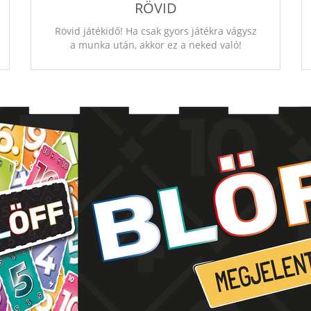
RÖVID
Rövid játékidő! Ha csak gyors játékra vágysz
a munka után, akkor ez a neked való!