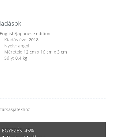
iadások
English/Japanese edition
Kiadás éve:
2018
Nyelv: angol
Méretek:
12 cm
x
16 cm
x
3 cm
Súly:
0.4
kg
társasjátékhoz
EGYEZÉS:
45%