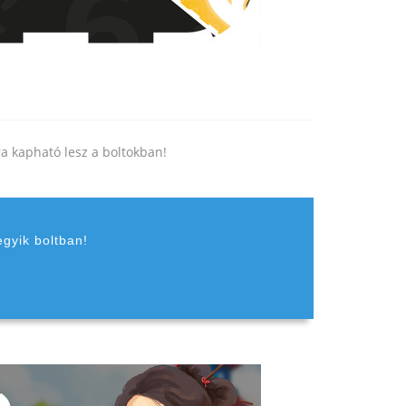
jra kapható lesz a boltokban!
egyik boltban!