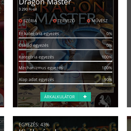
Dragon Master
3 290 Ft-tól
SZÉRIA
TERVEZŐ
MŰVÉSZ
Fő kategória egyezés
0%
Család egyezés
0%
Kategória egyezés
100%
Mechanizmus egyezés
100%
Alap adat egyezés
90%
ÁRKALKULÁTOR
EGYEZÉS:
43%