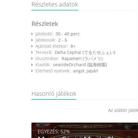
Részletes adatok
Részletek
Játékidő:
30 - 40 perc
Játékosok:
2 - 6
Ajánlott életkor:
8+
Tervező:
Delta Cephai (でるたせふぇい)
Illusztrátor:
Rapameri (ラパメリ)
Kiadók:
seasideOrchard (臨海樹園)
Elérhető nyelvek:
angol
,
japán
Hasonló játékok
Az alábbi ját
EGYEZÉS:
52%