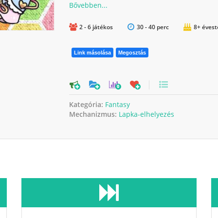
2 - 6 játékos
30 - 40 perc
8+ évest
Link másolása
Megosztás
0
Kategória:
Fantasy
Mechanizmus:
Lapka-elhelyezés