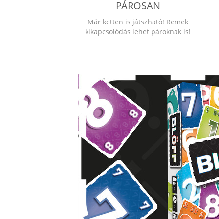
PÁROSAN
Már ketten is játszható! Remek
kikapcsolódás lehet pároknak is!