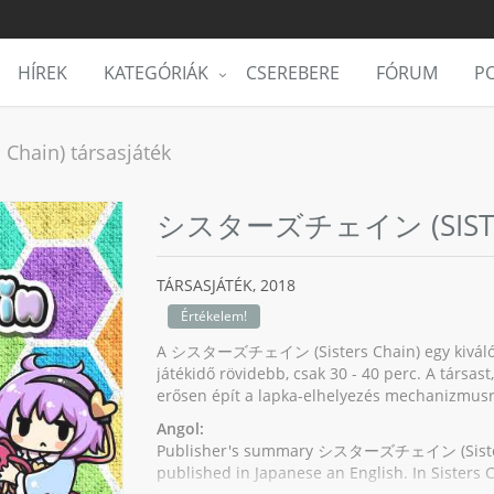
HÍREK
KATEGÓRIÁK
CSEREBERE
FÓRUM
PO
ain) társasjáték
シスターズチェイン (SISTER
TÁRSASJÁTÉK,
2018
Értékelem!
A シスターズチェイン (Sisters Chain) egy kiváló társ
játékidő rövidebb, csak 30 - 40 perc. A társast
erősen épít a lapka-elhelyezés mechanizmusr
Angol:
Publisher's summary シスターズチェイン (Sisters C
published in Japanese an English. In Sisters Ch