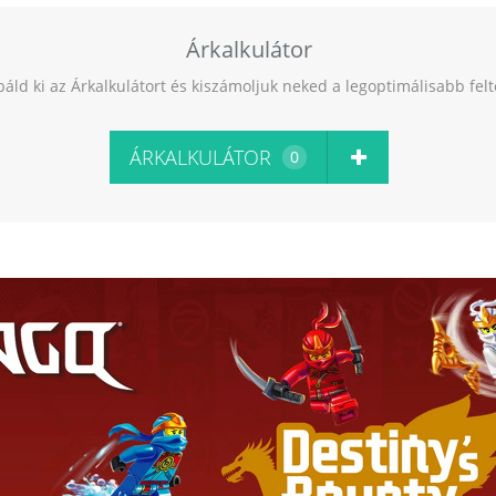
Árkalkulátor
báld ki az Árkalkulátort és kiszámoljuk neked a legoptimálisabb fel
ÁRKALKULÁTOR
0