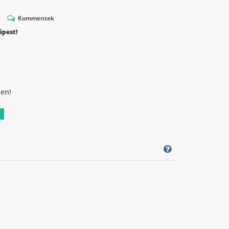
Kommentek
épest!
ben!
a