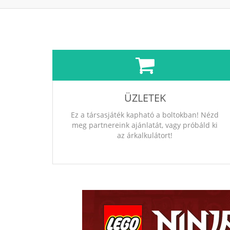
ÜZLETEK
Ez a társasjáték kapható a boltokban! Nézd
meg partnereink ajánlatát, vagy próbáld ki
az árkalkulátort!