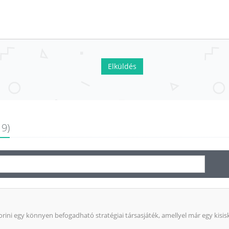
Elküldés
19)
orini egy könnyen befogadható stratégiai társasjáték, amellyel már egy kis