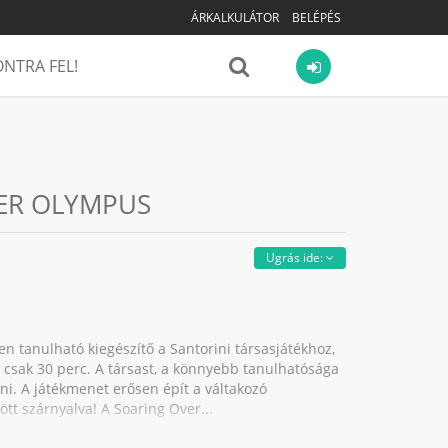
ÁRKALKULÁTOR
BELÉPÉS
NTRA FEL!
VER OLYMPUS
Ugrás ide:
n tanulható kiegészítő a Santorini társasjátékhoz,
d, csak 30 perc. A társast, a könnyebb tanulhatósága
lni. A játékmenet erősen épít a váltakozó
t szárnyalva! A Soaring Over...