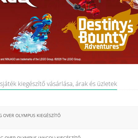
játék kiegészítő vásárlása, árak és üzletek
G OVER OLYMPUS KIEGÉSZÍTŐ
NG OVER OLYMPUS (ANGOL) KIEGÉSZÍTŐ