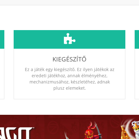
KIEGÉSZÍTŐ
Ez a játék egy kiegészítő. Ez ilyen játékok az
eredeti játékhoz, annak élményéhez,
mechanizmusához, készletéhez, adnak
plusz elemeket.