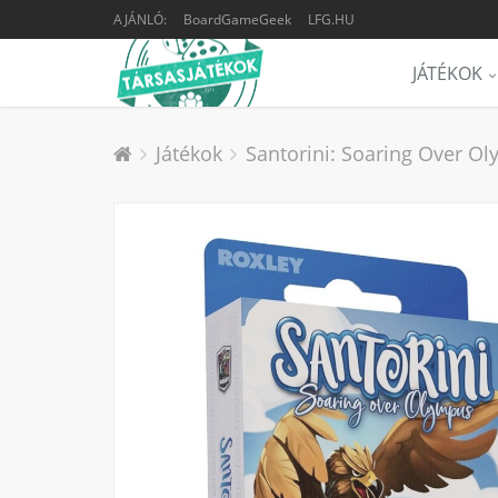
AJÁNLÓ:
BoardGameGeek
LFG.HU
JÁTÉKOK
Játékok
Santorini: Soaring Over Ol