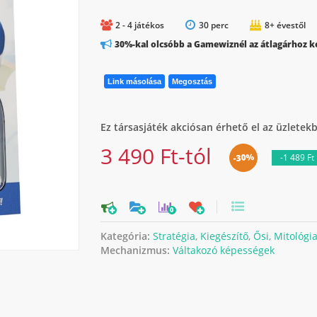
2 - 4 játékos
30 perc
8+ évestől
30%-kal olcsóbb a Gamewiznél az átlagárhoz k
Link másolása
Megosztás
Ez társasjáték akciósan érhető el az üzletek
3 490 Ft-tól
-30%
-1 489 Ft
0
Kategória:
Stratégia
,
Kiegészítő
,
Ősi
,
Mitológi
Mechanizmus:
Váltakozó képességek