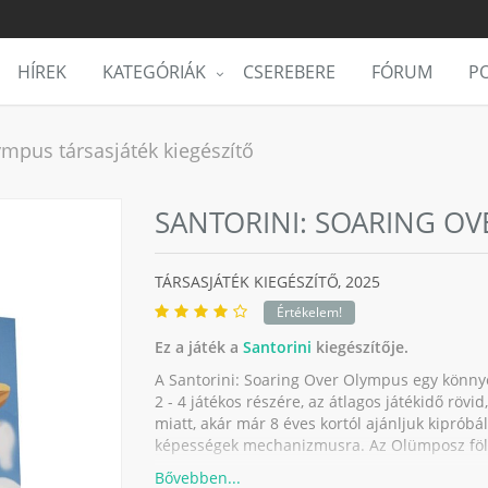
HÍREK
KATEGÓRIÁK
CSEREBERE
FÓRUM
PO
ympus társasjáték kiegészítő
SANTORINI: SOARING O
TÁRSASJÁTÉK KIEGÉSZÍTŐ,
2025
Értékelem!
Ez a játék a
Santorini
kiegészítője.
A Santorini: Soaring Over Olympus egy könnye
2 - 4 játékos részére, az átlagos játékidő rövi
miatt, akár már 8 éves kortól ajánljuk kipróbá
képességek mechanizmusra. Az Olümposz fölöt