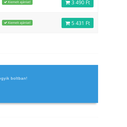
3 490 Ft
Kiemelt ajánlat!
5 431 Ft
Kiemelt ajánlat!
egyik boltban!