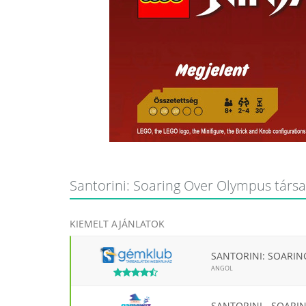
Santorini: Soaring Over Olympus társas
KIEMELT AJÁNLATOK
SANTORINI: SOARIN
ANGOL
SANTORINI - SOARI