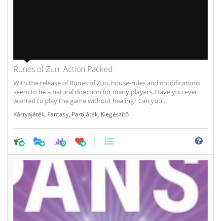
Runes of Zun: Action Packed
With the release of Runes of Zun, house-rules and modifications
seem to be a natural direction for many players. Have you ever
wanted to play the game without healing? Can you...
Kártyajáték
,
Fantasy
,
Partijáték
,
Kiegészítő
0