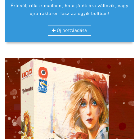
Értesülj róla e-mailben, ha a játék ára változik, vagy
újra raktáron lesz az egyik boltban!
Új hozzáadása