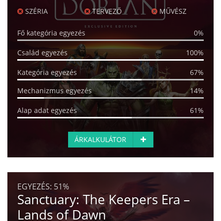
SZÉRIA
TERVEZŐ
MŰVÉSZ
Fő kategória egyezés
0%
Család egyezés
100%
Kategória egyezés
67%
Mechanizmus egyezés
14%
Alap adat egyezés
61%
ÁRKALKULÁTOR
EGYEZÉS:
51%
Sanctuary: The Keepers Era –
Lands of Dawn