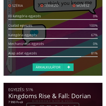
SZÉRIA
TERVEZŐ
MŰVÉSZ
Fő kategória egyezés
0%
Család egyezés
100%
Kategória egyezés
67%
Mechanizmus egyezés
0%
Alap adat egyezés
81%
ÁRKALKULÁTOR
EGYEZÉS:
51%
Kingdoms Rise & Fall: Dorian
7 990 Ft-tól