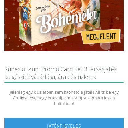
Runes of Zun: Promo Card Set 3 társasjáték
kiegészítő vásárlása, árak és üzletek
Jelenleg egyik üzletben sem kapható a játék! Állíts be egy
árufigyelést, hogy értesülj, amikor újra kapható lesz a
boltokban!
JÁTÉKFIGYELÉS