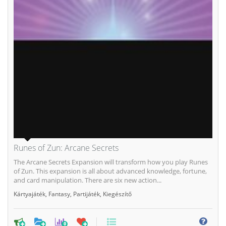
Runes of Zun: Arcane Secrets
The Arcane Secrets Expansion will transform how you play Runes
of Zun. This expansion is all about advanced knowledge, fortune,
and card manipulation. There are six new action...
Kártyajáték
,
Fantasy
,
Partijáték
,
Kiegészítő
0