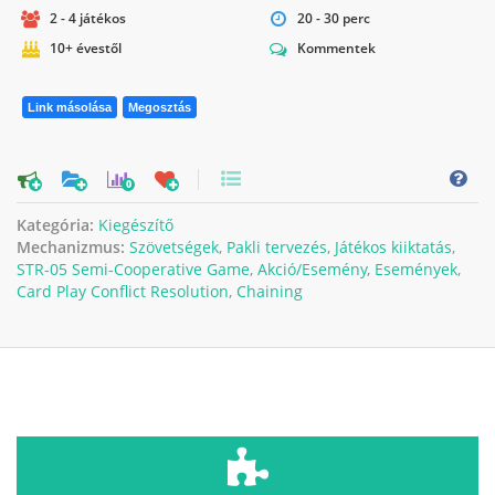
2 - 4 játékos
20 - 30 perc
10+ évestől
Kommentek
Link másolása
Megosztás
0
Kategória:
Kiegészítő
Mechanizmus:
Szövetségek
,
Pakli tervezés
,
Játékos kiiktatás
,
STR-05 Semi-Cooperative Game
,
Akció/Esemény
,
Események
,
Card Play Conflict Resolution
,
Chaining