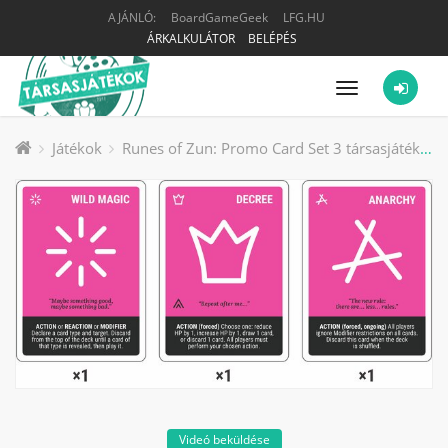
AJÁNLÓ:
BoardGameGeek
LFG.HU
ÁRKALKULÁTOR
BELÉPÉS
Menü
Játékok
Runes of Zun: Promo Card Set 3 társasjáték kiegészítő
Videó beküldése