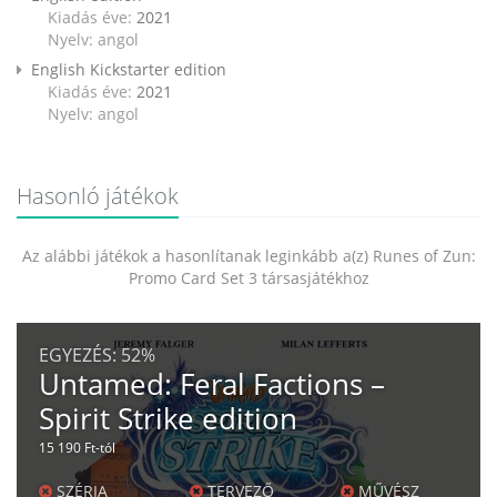
Kiadás éve:
2021
Nyelv: angol
English Kickstarter edition
Kiadás éve:
2021
Nyelv: angol
Hasonló játékok
Az alábbi játékok a hasonlítanak leginkább a(z) Runes of Zun:
Promo Card Set 3 társasjátékhoz
EGYEZÉS:
52%
Untamed: Feral Factions –
Spirit Strike edition
15 190 Ft-tól
SZÉRIA
TERVEZŐ
MŰVÉSZ