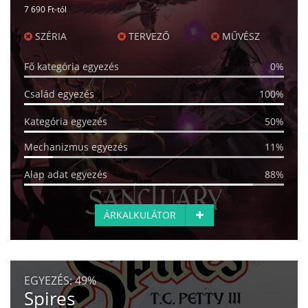
7 690 Ft-tól
SZÉRIA
TERVEZŐ
MŰVÉSZ
Fő kategória egyezés
0%
Család egyezés
100%
Kategória egyezés
50%
Mechanizmus egyezés
11%
Alap adat egyezés
88%
ÁRKALKULÁTOR
EGYEZÉS:
49%
Spires