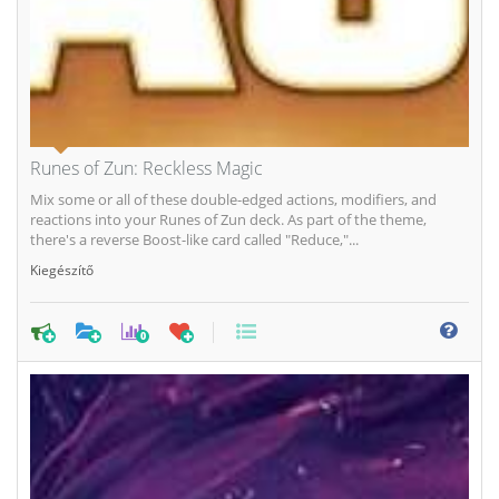
Runes of Zun: Reckless Magic
Mix some or all of these double-edged actions, modifiers, and
reactions into your Runes of Zun deck. As part of the theme,
there's a reverse Boost-like card called "Reduce,"...
Kiegészítő
0