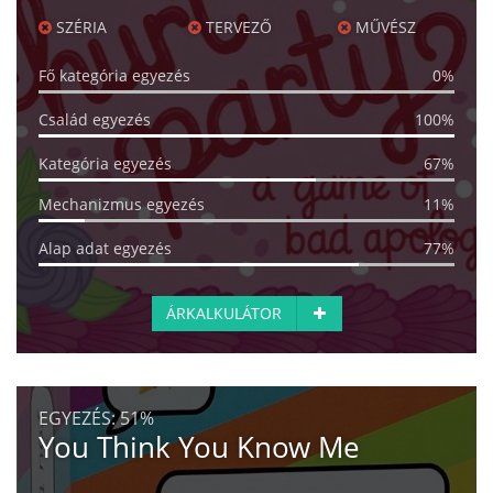
SZÉRIA
TERVEZŐ
MŰVÉSZ
Fő kategória egyezés
0%
Család egyezés
100%
Kategória egyezés
67%
Mechanizmus egyezés
11%
Alap adat egyezés
77%
ÁRKALKULÁTOR
EGYEZÉS:
51%
You Think You Know Me