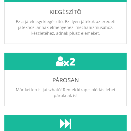
KIEGÉSZÍTŐ
Ez a játék egy kiegészítő. Ez ilyen játékok az eredeti
játékhoz, annak élményéhez, mechanizmusához,
készletéhez, adnak plusz elemeket.
2
PÁROSAN
Már ketten is játszható! Remek kikapcsolódás lehet
pároknak is!