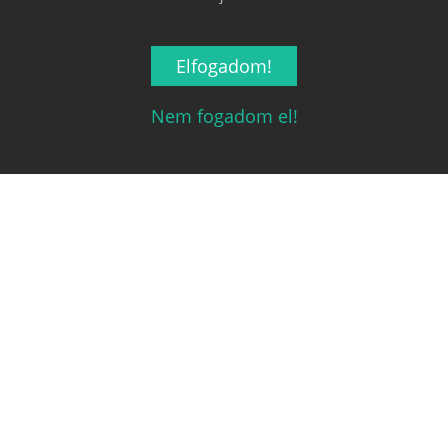
Elfogadom!
Nem fogadom el!
Magyarország társasjáték keresője!
A társasjáték érték!
Legnépszerűbb