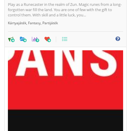
Play as a Runecaster in the realm of Zun. Magic runes from a long-
forgotten war fill the land. You are one of few with the gift to
control them. With skill and a little luck, you...
Kártyajáték
,
Fantasy
,
Partijáték
0