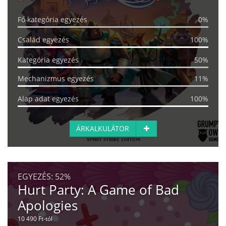
Fő kategória egyezés
0%
Család egyezés
100%
Kategória egyezés
50%
Mechanizmus egyezés
11%
Alap adat egyezés
100%
ÁRKALKULÁTOR
EGYEZÉS:
52%
Hurt Party: A Game of Bad
Apologies
10 490 Ft-tól