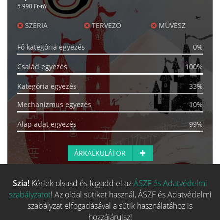
5 990 Ft-tól
SZÉRIA
TERVEZŐ
MŰVÉSZ
Fő kategória egyezés
0%
Család egyezés
100%
Kategória egyezés
33%
Mechanizmus egyezés
10%
Alap adat egyezés
99%
ÁRKALKULÁTOR
Szia!
Kérlek olvasd és fogadd el az
ÁSZF és Adatvédelmi
Több hasonló játék keresése
szabályzatot
! Az oldal sütiket használ, ÁSZF és Adatvédelmi
szabályzat elfogadásával a sütik használatához is
hozzájárulsz!