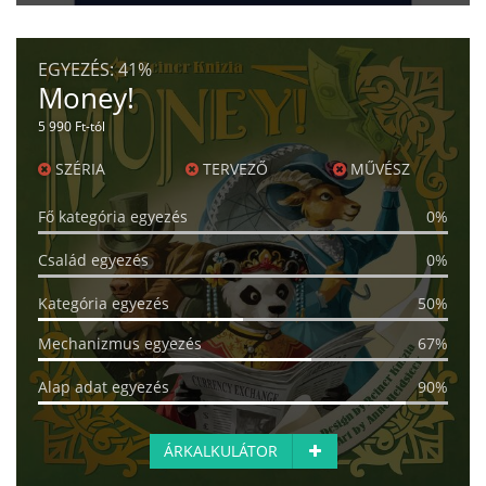
EGYEZÉS:
41%
Money!
5 990 Ft-tól
SZÉRIA
TERVEZŐ
MŰVÉSZ
Fő kategória egyezés
0%
Család egyezés
0%
Kategória egyezés
50%
Mechanizmus egyezés
67%
Alap adat egyezés
90%
ÁRKALKULÁTOR