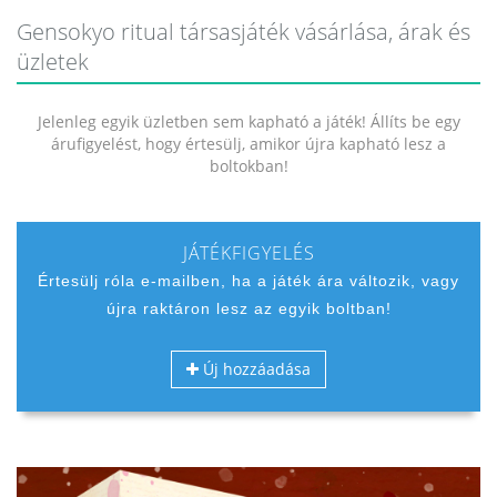
Gensokyo ritual társasjáték vásárlása, árak és
üzletek
Jelenleg egyik üzletben sem kapható a játék! Állíts be egy
árufigyelést, hogy értesülj, amikor újra kapható lesz a
boltokban!
JÁTÉKFIGYELÉS
Értesülj róla e-mailben, ha a játék ára változik, vagy
újra raktáron lesz az egyik boltban!
Új hozzáadása