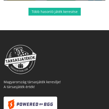
Több hasonló játék keresése
Magyarország társasjáték keresője!
A társasjáték érték!