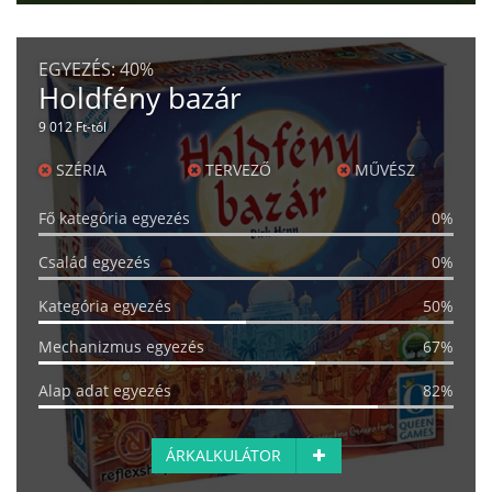
EGYEZÉS:
40%
Holdfény bazár
9 012 Ft-tól
SZÉRIA
TERVEZŐ
MŰVÉSZ
Fő kategória egyezés
0%
Család egyezés
0%
Kategória egyezés
50%
Mechanizmus egyezés
67%
Alap adat egyezés
82%
ÁRKALKULÁTOR