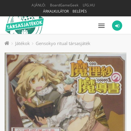
AJÁNLÓ:
BoardGameGeek
LFG.HU
ÁRKALKULÁTOR
BELÉPÉS
Menü
Játékok
Gensokyo ritual társasjáték