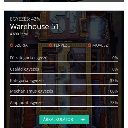
EGYEZÉS:
42%
Warehouse 51
4 690 Ft-tól
SZÉRIA
TERVEZŐ
MŰVÉSZ
Fő kategória egyezés
0%
Család egyezés
0%
Kategória egyezés
33%
Mechanizmus egyezés
100%
Alap adat egyezés
78%
ÁRKALKULÁTOR