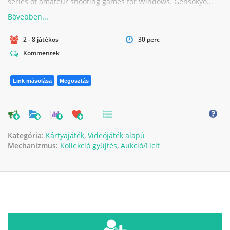
series of amateur shooting games for Windows. Gensokyo...
2 - 8 játékos
30 perc
Kommentek
Link másolása
Megosztás
0
Kategória:
Kártyajáték
,
Videójáték alapú
Mechanizmus:
Kollekció gyűjtés
,
Aukció/Licit