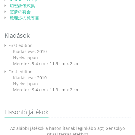
幻想郷儀式集
霊夢の宴会
魔理沙の魔導書
Kiadások
First edition
Kiadás éve:
2010
Nyelv: japán
Méretek:
9.4 cm
x
11.9 cm
x
2 cm
First edition
Kiadás éve:
2010
Nyelv: japán
Méretek:
9.4 cm
x
11.9 cm
x
2 cm
Hasonló játékok
Az alábbi játékok a hasonlítanak leginkább a(z) Gensokyo
ritual társasjátékhoz