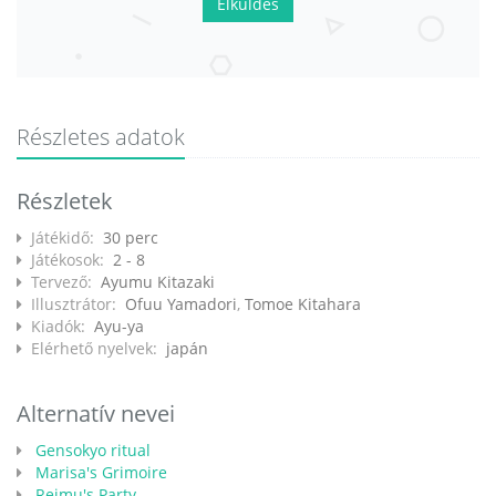
Elküldés
Részletes adatok
Részletek
Játékidő:
30 perc
Játékosok:
2 - 8
Tervező:
Ayumu Kitazaki
Illusztrátor:
Ofuu Yamadori
,
Tomoe Kitahara
Kiadók:
Ayu-ya
Elérhető nyelvek:
japán
Alternatív nevei
Gensokyo ritual
Marisa's Grimoire
Reimu's Party