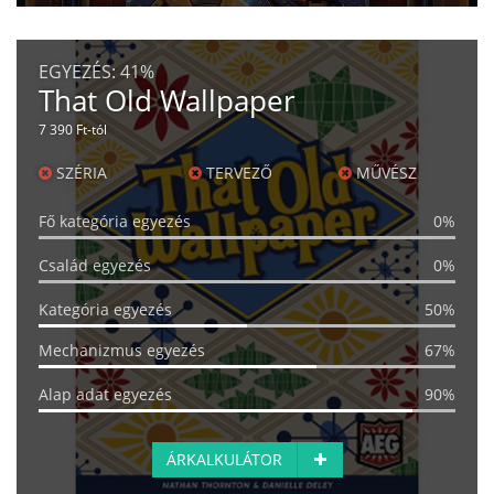
EGYEZÉS:
41%
That Old Wallpaper
7 390 Ft-tól
SZÉRIA
TERVEZŐ
MŰVÉSZ
Fő kategória egyezés
0%
Család egyezés
0%
Kategória egyezés
50%
Mechanizmus egyezés
67%
Alap adat egyezés
90%
ÁRKALKULÁTOR