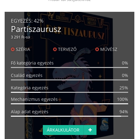
EGYEZÉS:
42%
Partiszaurusz
3 291 Ft-tól
SZÉRIA
TERVEZŐ
MŰVÉSZ
Fő kategória egyezés
0%
Család egyezés
0%
Kategória egyezés
25%
Mechanizmus egyezés
100%
Alap adat egyezés
94%
ÁRKALKULÁTOR