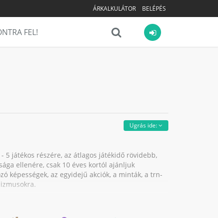
ÁRKALKULÁTOR
BELÉPÉS
NTRA FEL!
Ugrás ide:
 5 játékos részére, az átlagos játékidő rövidebb,
ága ellenére, csak 10 éves kortól ajánljuk
zó képességek, az egyidejű akciók, a minták, a trn-
nizmusokra.