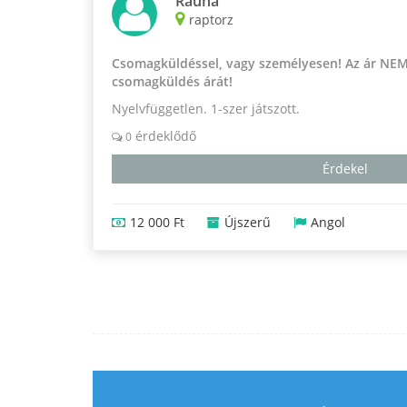
Rauha
raptorz
Csomagküldéssel, vagy személyesen! Az ár NEM
csomagküldés árát!
Nyelvfüggetlen. 1-szer játszott.
érdeklődő
0
Érdekel
12 000 Ft
Újszerű
Angol