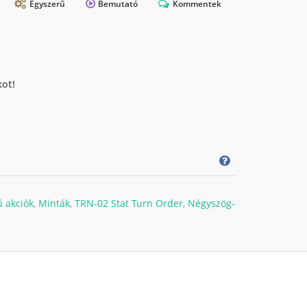
Egyszerű
Bemutató
Kommentek
kot!
ű akciók
,
Minták
,
TRN-02 Stat Turn Order
,
Négyszög-