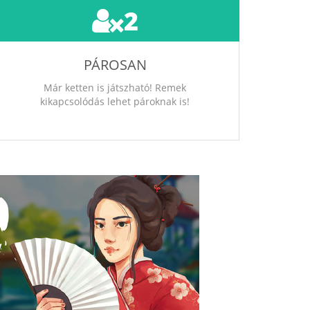
2
PÁROSAN
Már ketten is játszható! Remek
kikapcsolódás lehet pároknak is!