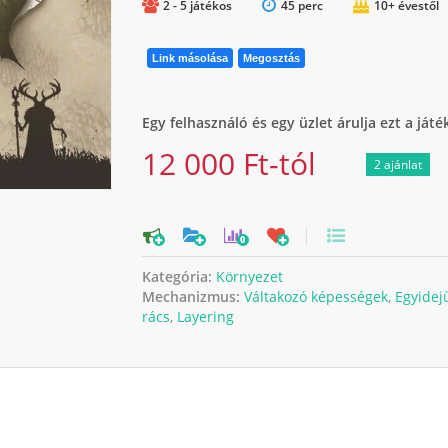
2 - 5 játékos
45 perc
10+ évestől
Link másolása
Megosztás
Egy felhasználó és egy üzlet árulja ezt a játé
12 000 Ft-tól
2 ajánlat
0
Kategória:
Környezet
Mechanizmus:
Váltakozó képességek
,
Egyidej
rács
,
Layering