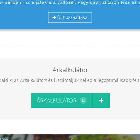
 e-mailben, ha a játék ára változik, vagy újra raktáron lesz az 
Új hozzáadása
Árkalkulátor
báld ki az Árkalkulátort és kiszámoljuk neked a legoptimálisabb fel
ÁRKALKULÁTOR
0