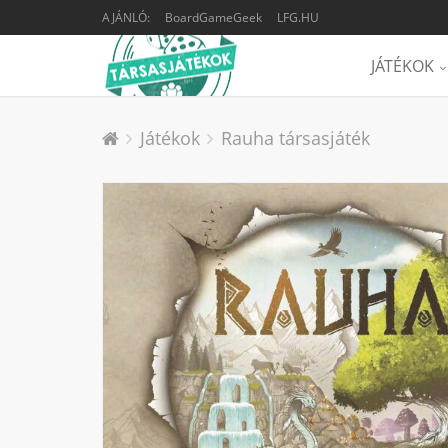
AJÁNLÓ:
BoardGameGeek
LFG.HU
JÁTÉKOK
Játékok
Rauha társasjáték