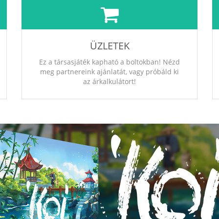
ÜZLETEK
Ez a társasjáték kapható a boltokban! Nézd
meg partnereink ajánlatát, vagy próbáld ki
az árkalkulátort!