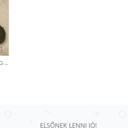
RAUHA - I'M EXCITED FOR THE UPCOMING EXPANSION, SO WHAT'S THE BASE GAME ABOUT?
ELSŐNEK LENNI JÓ!