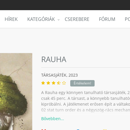
HÍREK
KATEGÓRIÁK
CSEREBERE
FÓRUM
PO
RAUHA
TÁRSASJÁTÉK,
2023
Értékelem!
A Rauha egy könnyen tanulható társasjáték, 2 -
csak 45 perc. A társast, a könnyebb tanulhatós
kipróbálni. A játékmenet erősen épít a váltako
02 stat turn order és a négyszög-rács mecha