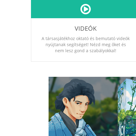
VIDEÓK
A társasjátékhoz oktató és bemutató videók
nyújtanak segítséget! Nézd meg őket és
nem lesz gond a szabályokkal!