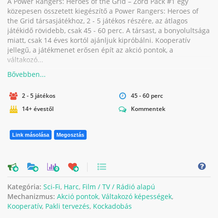
A Power Rangers: Heroes of the Grid – Zord Pack #1 egy
közepesen összetett kiegészítő a Power Rangers: Heroes of
the Grid társasjátékhoz, 2 - 5 játékos részére, az átlagos
játékidő rövidebb, csak 45 - 60 perc. A társast, a bonyolultsága
miatt, csak 14 éves kortól ajánljuk kipróbálni. Kooperatív
jellegű, a játékmenet erősen épít az akció pontok, a
váltakozó...
2 - 5 játékos
45 - 60 perc
14+ évestől
Kommentek
Link másolása
Megosztás
0
Kategória:
Sci-Fi
,
Harc
,
Film / TV / Rádió alapú
Mechanizmus:
Akció pontok
,
Váltakozó képességek
,
Kooperatív
,
Pakli tervezés
,
Kockadobás