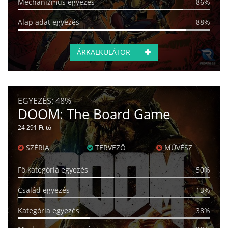
Mechanizmus egyezés
86%
Alap adat egyezés
88%
ÁRKALKULÁTOR
EGYEZÉS:
48%
DOOM: The Board Game
24 291 Ft-tól
SZÉRIA
TERVEZŐ
MŰVÉSZ
Fő kategória egyezés
50%
Család egyezés
13%
Kategória egyezés
38%