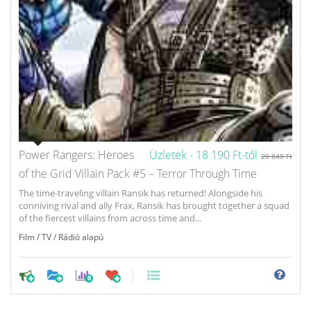
Power Rangers: Heroes
Üzletek -
18 190 Ft-tól
20 840 Ft
of the Grid Villain Pack #5 – Terror Through Time
The time-traveling villain Ransik has returned! Alongside his
conniving rival and ally Frax, Ransik has brought together a squad
of the fiercest villains from across time and...
Film / TV / Rádió alapú
0