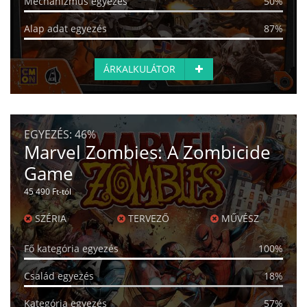
Mechanizmus egyezés
50%
Alap adat egyezés
87%
ÁRKALKULÁTOR
EGYEZÉS:
46%
Marvel Zombies: A Zombicide
Game
45 490 Ft-tól
SZÉRIA
TERVEZŐ
MŰVÉSZ
Fő kategória egyezés
100%
Család egyezés
18%
Kategória egyezés
57%