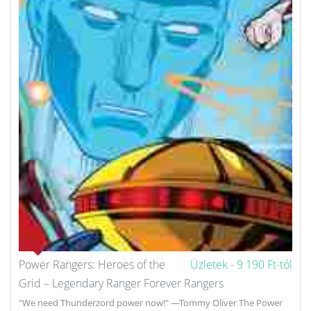
Power Rangers: Heroes of the
Üzletek -
9 190 Ft-tól
Grid – Legendary Ranger Forever Rangers
"We need Thunderzord power now!" —Tommy Oliver The Power