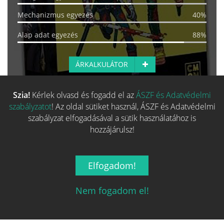
Mechanizmus egyezés
40%
Alap adat egyezés
88%
ÁRKALKULÁTOR
Szia!
Kérlek olvasd és fogadd el az
ÁSZF és Adatvédelmi
Több hasonló játék keresése
szabályzatot
! Az oldal sütiket használ, ÁSZF és Adatvédelmi
szabályzat elfogadásával a sütik használatához is
hozzájárulsz!
Elfogadom!
Nem fogadom el!