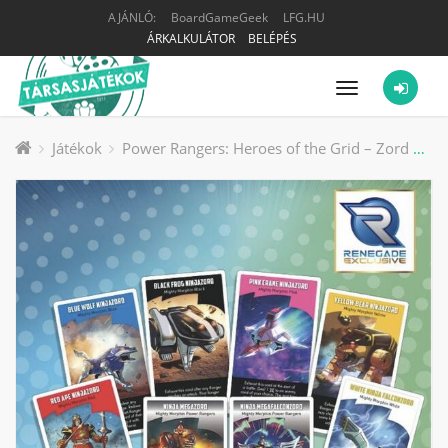
AJÁNLÓ:
BoardGameGeek
LFG.HU
ÁRKALKULÁTOR
BELÉPÉS
Menü
Játékok
Power Rangers: Heroes of the Grid – Zord Pack #1 társasjáték kiegészítő