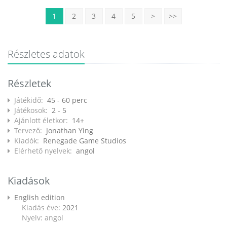
1
2
3
4
5
>
>>
Részletes adatok
Részletek
Játékidő:
45 - 60 perc
Játékosok:
2 - 5
Ajánlott életkor:
14+
Tervező:
Jonathan Ying
Kiadók:
Renegade Game Studios
Elérhető nyelvek:
angol
Kiadások
English edition
Kiadás éve:
2021
Nyelv: angol