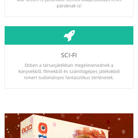
pároknak is!
SCI-FI
Ebben a társasjátékban megelevenednek a
könyvekből, filmekből és számítógépes játékokból
ismert tudományos fantasztikus történetek.