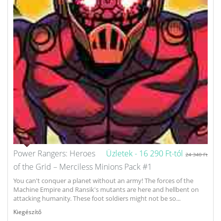
Power Rangers: Heroes
Üzletek -
16 290 Ft-tól
24 340 Ft
of the Grid – Merciless Minions Pack #1
You can't conquer a planet without an army! The forces of the
Machine Empire and Ransik's mutants are here and hellbent on
attacking humanity. These foot soldiers might not be so...
Kiegészítő