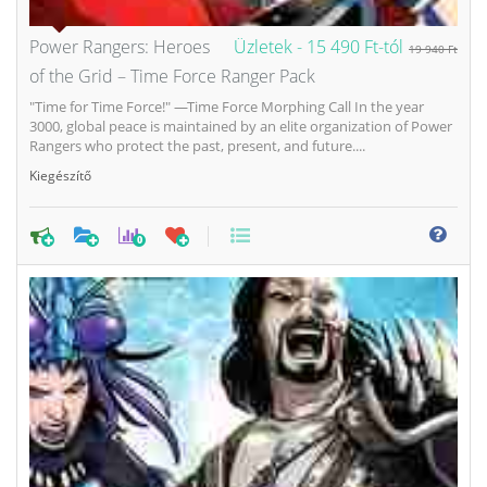
Power Rangers: Heroes
Üzletek -
15 490 Ft-tól
19 940 Ft
of the Grid – Time Force Ranger Pack
"Time for Time Force!" —Time Force Morphing Call In the year
3000, global peace is maintained by an elite organization of Power
Rangers who protect the past, present, and future....
Kiegészítő
0