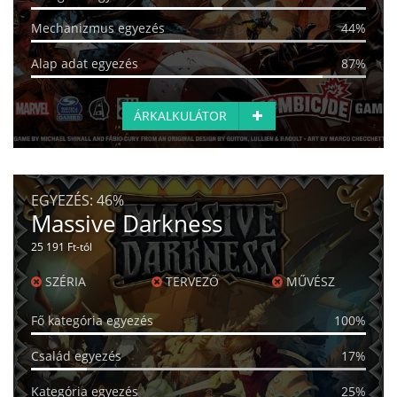
Mechanizmus egyezés
44%
Alap adat egyezés
87%
ÁRKALKULÁTOR
EGYEZÉS:
46%
Massive Darkness
25 191 Ft-tól
SZÉRIA
TERVEZŐ
MŰVÉSZ
Fő kategória egyezés
100%
Család egyezés
17%
Kategória egyezés
25%