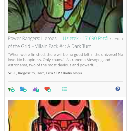
Power Rangers: Heroes
Üzletek -
17 690 Ft-tól
19 290 Ft
of the Grid – Villain Pack #4: A Dark Turn
"When we're finished, there will be no good left in the universe! No
love. No happiness. Only chaos." -Astronema Mesogog and
Astronema, two of the most devious and powerful...
Sci-Fi
,
Kiegészítő
,
Harc
,
Film / TV / Rádió alapú
0