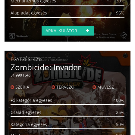
Mechanizmus egyezés
30%
Alap adat egyezés
96%
ÁRKALKULÁTOR
EGYEZÉS:
47%
Zombicide: Invader
51 990 Ft-tól
SZÉRIA
TERVEZŐ
MŰVÉSZ
Fő kategória egyezés
100%
Család egyezés
25%
Kategória egyezés
50%