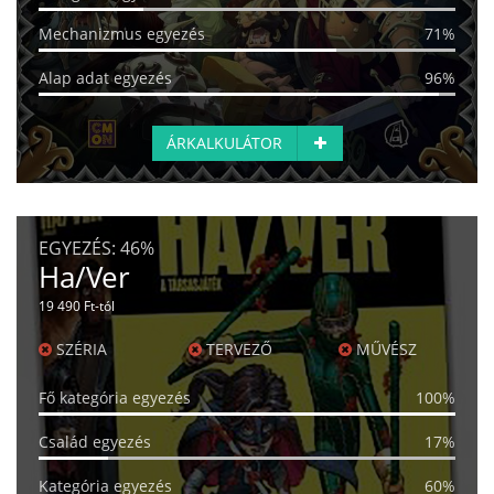
Mechanizmus egyezés
71%
Alap adat egyezés
96%
ÁRKALKULÁTOR
EGYEZÉS:
46%
Ha/Ver
19 490 Ft-tól
SZÉRIA
TERVEZŐ
MŰVÉSZ
Fő kategória egyezés
100%
Család egyezés
17%
Kategória egyezés
60%