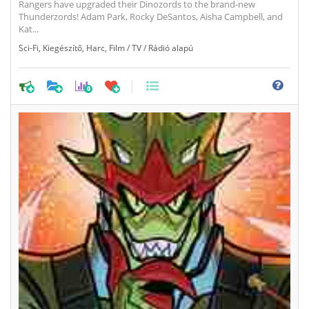
Rangers have upgraded their Dinozords to the brand-new
Thunderzords! Adam Park, Rocky DeSantos, Aisha Campbell, and
Kat...
Sci-Fi
,
Kiegészítő
,
Harc
,
Film / TV / Rádió alapú
0