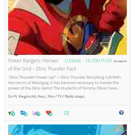
Power Rangers: Heroes
Üzletek -
16 090 Ft-tól
18 340 Ft
of the Grid – Dino Thunder Pack
"Dino Thunder! Power Up!" —Dino Thunder Morphing Call With
the return of Mesogog, it has become necessary to invoke the
power of the Dino Gems! The students of Tommy Oliver have...
Sci-Fi
,
Kiegészítő
,
Harc
,
Film / TV / Rádió alapú
0