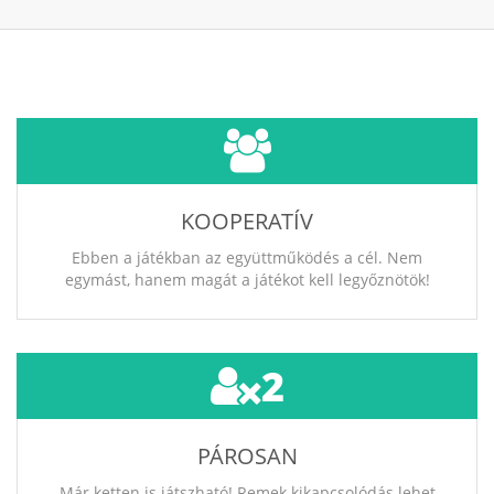
KOOPERATÍV
Ebben a játékban az együttműködés a cél. Nem
egymást, hanem magát a játékot kell legyőznötök!
2
PÁROSAN
Már ketten is játszható! Remek kikapcsolódás lehet