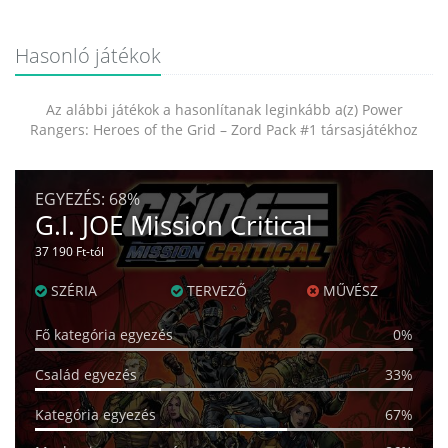
Hasonló játékok
Az alábbi játékok a hasonlítanak leginkább a(z) Power
Rangers: Heroes of the Grid – Zord Pack #1 társasjátékhoz
EGYEZÉS:
68%
G.I. JOE Mission Critical
37 190 Ft-tól
SZÉRIA
TERVEZŐ
MŰVÉSZ
Fő kategória egyezés
0%
Család egyezés
33%
Kategória egyezés
67%