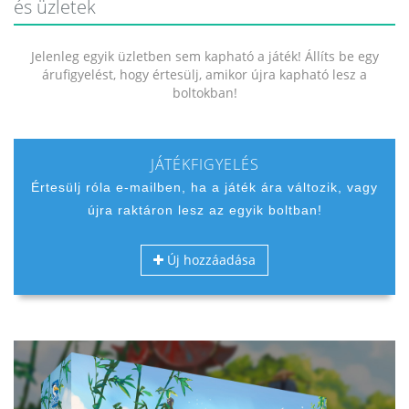
és üzletek
Jelenleg egyik üzletben sem kapható a játék! Állíts be egy
árufigyelést, hogy értesülj, amikor újra kapható lesz a
boltokban!
JÁTÉKFIGYELÉS
Értesülj róla e-mailben, ha a játék ára változik, vagy
újra raktáron lesz az egyik boltban!
Új hozzáadása