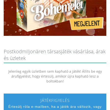
Postkodmiljonären társasjáték vásárlása, árak
és üzletek
Jelenleg egyik üzletben sem kapható a játék! Állíts be egy
árufigyelést, hogy értesülj, amikor újra kapható lesz a
boltokban!
JÁTÉKFIGYELÉS
Értesülj róla e-mailben, ha a játék ára változik, vagy