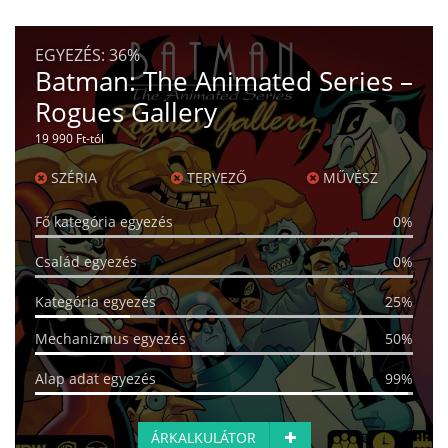
EGYEZÉS:
36%
Batman: The Animated Series –
Rogues Gallery
19 990 Ft-tól
SZÉRIA
TERVEZŐ
MŰVÉSZ
Fő kategória egyezés
0%
Család egyezés
0%
Kategória egyezés
25%
Mechanizmus egyezés
50%
Alap adat egyezés
99%
ÁRKALKULÁTOR