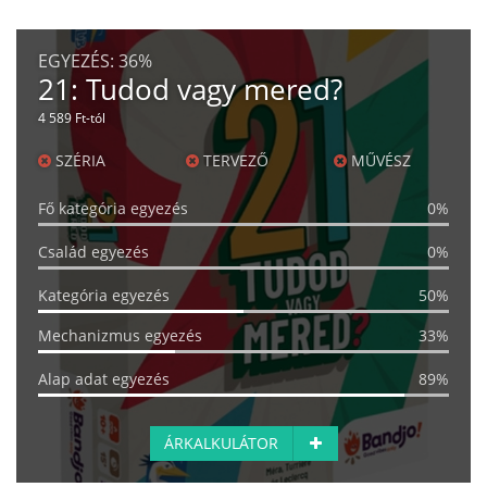
EGYEZÉS:
36%
21: Tudod vagy mered?
4 589 Ft-tól
SZÉRIA
TERVEZŐ
MŰVÉSZ
Fő kategória egyezés
0%
Család egyezés
0%
Kategória egyezés
50%
Mechanizmus egyezés
33%
Alap adat egyezés
89%
ÁRKALKULÁTOR