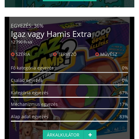
EGYEZÉS:
36%
Igaz vagy Hamis Extra
12 790 Ft-tól
SZÉRIA
TERVEZŐ
MŰVÉSZ
Fő kategória egyezés
0%
Család egyezés
0%
Kategória egyezés
67%
Mechanizmus egyezés
17%
Alap adat egyezés
83%
ÁRKALKULÁTOR