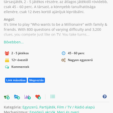
társasjáték, 2 - 5 játékos részére, az átlagos játékidő rövidebb,
csak 45 - 60 perc. A társast, a könnyebb tanulhatósága
ellenére, csak 12 éves kortól ajánljuk kipróbálni.
Angol:
It's time to play "Who wants to be a Millionaire" with family &
friends. With 800 questions of varying difficulty and 3,200
clues, you compete just like on TV. You take turns...
2 - 5 játékos
45 - 60 perc
12+ évestől
Nagyon egyszerű
Kommentek
Link másolása
Megosztás
0
Kategória:
Egyszerű
,
Partijáték
,
Film / TV / Rádió alapú
Mechanizmus:
Egyidejű akciók
,
Merj és nyerj