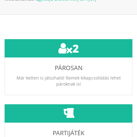
2
PÁROSAN
Már ketten is játszható! Remek kikapcsolódás lehet
pároknak is!
PARTIJÁTÉK