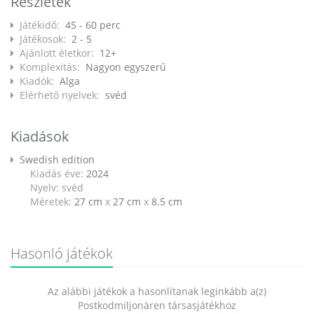
Részletek
Játékidő:
45 - 60 perc
Játékosok:
2 - 5
Ajánlott életkor:
12+
Komplexitás:
Nagyon egyszerű
Kiadók:
Alga
Elérhető nyelvek:
svéd
Kiadások
Swedish edition
Kiadás éve:
2024
Nyelv: svéd
Méretek:
27 cm
x
27 cm
x
8.5 cm
Hasonló játékok
Az alábbi játékok a hasonlítanak leginkább a(z)
Postkodmiljonären társasjátékhoz