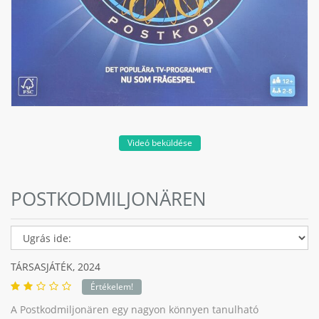
Videó beküldése
POSTKODMILJONÄREN
TÁRSASJÁTÉK,
2024
Értékelem!
A Postkodmiljonären egy nagyon könnyen tanulható