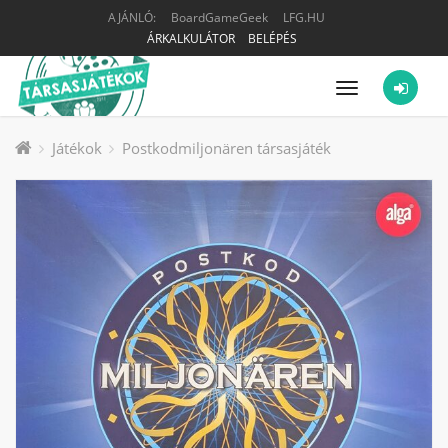
AJÁNLÓ:
BoardGameGeek
LFG.HU
ÁRKALKULÁTOR
BELÉPÉS
Menü
Játékok
Postkodmiljonären társasjáték