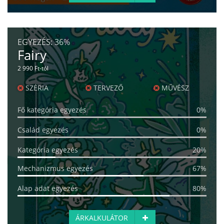
EGYEZÉS:
36%
Fairy
2 990 Ft-tól
SZÉRIA
TERVEZŐ
MŰVÉSZ
Fő kategória egyezés
0%
Család egyezés
0%
Kategória egyezés
20%
Mechanizmus egyezés
67%
Alap adat egyezés
80%
ÁRKALKULÁTOR