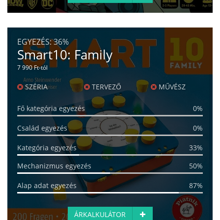
EGYEZÉS:
36%
Smart10: Family
7 990 Ft-tól
SZÉRIA
TERVEZŐ
MŰVÉSZ
Fő kategória egyezés
0%
Család egyezés
0%
Kategória egyezés
33%
Mechanizmus egyezés
50%
Alap adat egyezés
87%
ÁRKALKULÁTOR