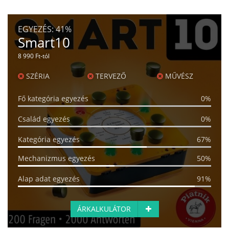
EGYEZÉS:
41%
Smart10
8 990 Ft-tól
SZÉRIA
TERVEZŐ
MŰVÉSZ
Fő kategória egyezés
0%
Család egyezés
0%
Kategória egyezés
67%
Mechanizmus egyezés
50%
Alap adat egyezés
91%
ÁRKALKULÁTOR