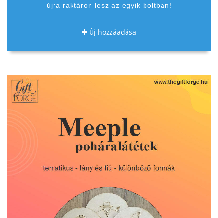
újra raktáron lesz az egyik boltban!
Új hozzáadása