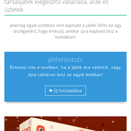
társasjáték kiegészítő vásárlása, árak és
üzletek
Jelenleg egyik üzletben sem kapható a játék! Állíts be egy
árufigyelést, hogy értesülj, amikor újra kapható lesz a
boltokban!
JÁTÉKFIGYELÉS
Értesülj róla e-mailben, ha a játék ára változik, vagy
újra raktáron lesz az egyik boltban!
Új hozzáadása