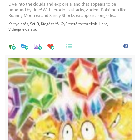
Dive into the clouds and explore a land that appears to be
unbound by time! With ferocious attacks, Ancient Pokémon like
Roaring Moon ex and Sandy Shocks ex appear alongside...
Kártyajáték
,
Sci-Fi
,
Kiegészítő
,
Gyűjthető tartozékok
,
Harc
,
Videójáték alapú
0