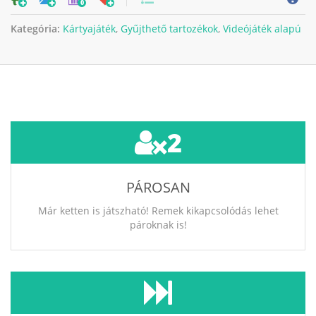
0
Kategória:
Kártyajáték
,
Gyűjthető tartozékok
,
Videójáték alapú
2
PÁROSAN
Már ketten is játszható! Remek kikapcsolódás lehet
pároknak is!