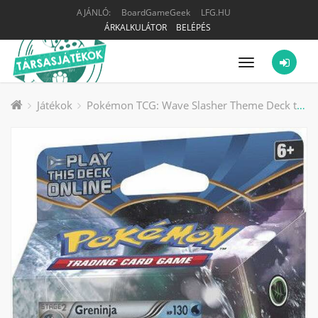
AJÁNLÓ:
BoardGameGeek
LFG.HU
ÁRKALKULÁTOR
BELÉPÉS
Menü
Játékok
Pokémon TCG: Wave Slasher Theme Deck társasjáték kiegészítő