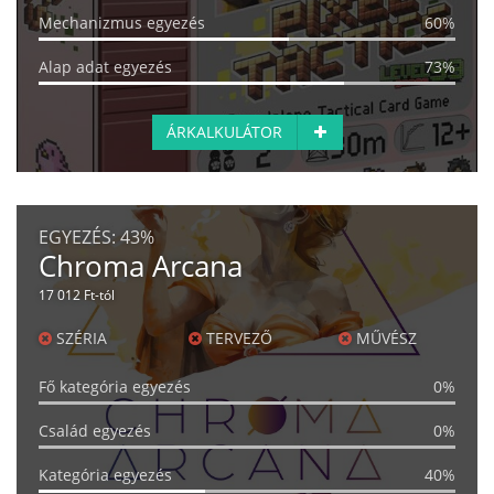
Mechanizmus egyezés
60%
Alap adat egyezés
73%
ÁRKALKULÁTOR
EGYEZÉS:
43%
Chroma Arcana
17 012 Ft-tól
SZÉRIA
TERVEZŐ
MŰVÉSZ
Fő kategória egyezés
0%
Család egyezés
0%
Kategória egyezés
40%