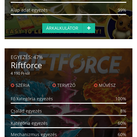
Alap adat egyezés
99%
ÁRKALKULÁTOR
EGYEZÉS:
47%
Riftforce
4 190 Ft-tól
SZÉRIA
TERVEZŐ
MŰVÉSZ
Fő kategória egyezés
100%
Család egyezés
8%
Kategória egyezés
60%
Mechanizmus egyezés
60%