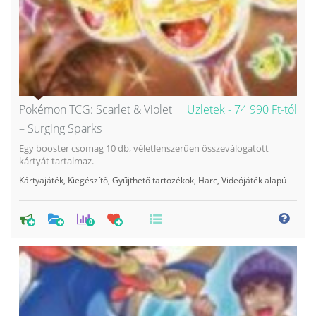
Pokémon TCG: Scarlet & Violet
Üzletek -
74 990 Ft-tól
– Surging Sparks
Egy booster csomag 10 db, véletlenszerűen összeválogatott
kártyát tartalmaz.
Kártyajáték
,
Kiegészítő
,
Gyűjthető tartozékok
,
Harc
,
Videójáték alapú
0