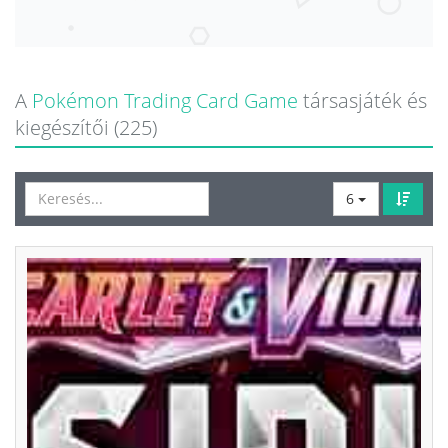
A
Pokémon Trading Card Game
társasjáték és
kiegészítői (225)
6