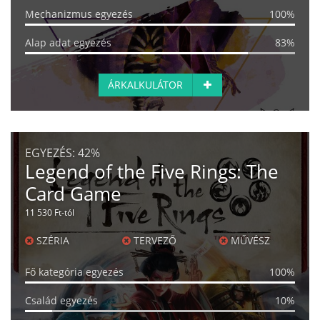
Mechanizmus egyezés
100%
Alap adat egyezés
83%
ÁRKALKULÁTOR
EGYEZÉS:
42%
Legend of the Five Rings: The
Card Game
11 530 Ft-tól
SZÉRIA
TERVEZŐ
MŰVÉSZ
Fő kategória egyezés
100%
Család egyezés
10%