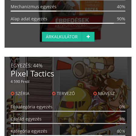
Mechanizmus egyezés
40%
Alap adat egyezés
90%
ÁRKALKULÁTOR
EGYEZÉS:
44%
Pixel Tactics
4 590 Ft-tól
SZÉRIA
TERVEZŐ
MŰVÉSZ
Fő kategória egyezés
0%
Család egyezés
8%
Kategória egyezés
80%