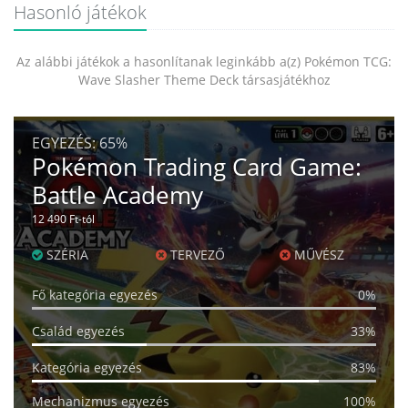
Hasonló játékok
Az alábbi játékok a hasonlítanak leginkább a(z) Pokémon TCG:
Wave Slasher Theme Deck társasjátékhoz
EGYEZÉS:
65%
Pokémon Trading Card Game:
Battle Academy
12 490 Ft-tól
SZÉRIA
TERVEZŐ
MŰVÉSZ
Fő kategória egyezés
0%
Család egyezés
33%
Kategória egyezés
83%
Mechanizmus egyezés
100%