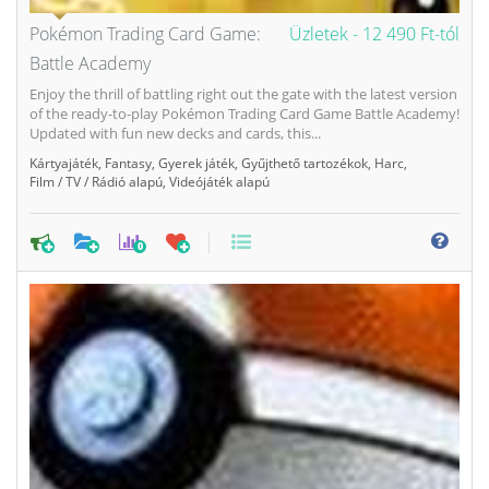
Pokémon Trading Card Game:
Üzletek -
12 490 Ft-tól
Battle Academy
Enjoy the thrill of battling right out the gate with the latest version
of the ready-to-play Pokémon Trading Card Game Battle Academy!
Updated with fun new decks and cards, this...
Kártyajáték
,
Fantasy
,
Gyerek játék
,
Gyűjthető tartozékok
,
Harc
,
Film / TV / Rádió alapú
,
Videójáték alapú
0