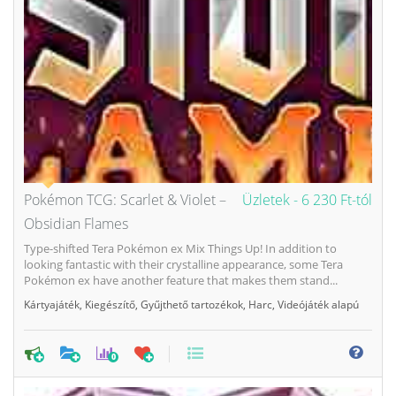
Pokémon TCG: Scarlet & Violet –
Üzletek -
6 230 Ft-tól
Obsidian Flames
Type-shifted Tera Pokémon ex Mix Things Up! In addition to
looking fantastic with their crystalline appearance, some Tera
Pokémon ex have another feature that makes them stand...
Kártyajáték
,
Kiegészítő
,
Gyűjthető tartozékok
,
Harc
,
Videójáték alapú
0