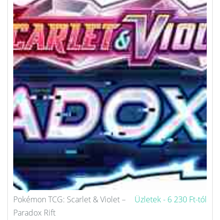
Pokémon TCG: Scarlet & Violet –
Üzletek -
6 230 Ft-tól
Paradox Rift