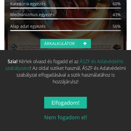
Kategória egyezés
60%
Mechanizmus egyezés
43%
Alap adat egyezés
56%
ÁRKALKULÁTOR
Szia!
Kérlek olvasd és fogadd el az
ÁSZF és Adatvédelmi
Több hasonló játék keresése
szabályzatot
! Az oldal sütiket használ, ÁSZF és Adatvédelmi
szabályzat elfogadásával a sütik használatához is
hozzájárulsz!
Elfogadom!
Nem fogadom el!