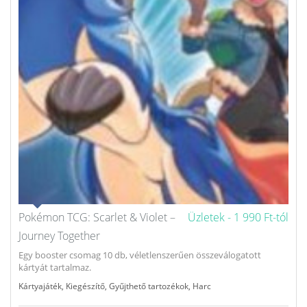
Pokémon TCG: Scarlet & Violet –
Üzletek -
1 990 Ft-tól
Journey Together
Egy booster csomag 10 db, véletlenszerűen összeválogatott
kártyát tartalmaz.
Kártyajáték
,
Kiegészítő
,
Gyűjthető tartozékok
,
Harc