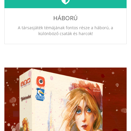
HÁBORÚ
A társasjáték témájának fontos része a háború, a
különböző csaták és harcok!