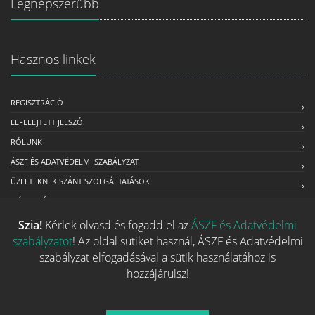
Legnépszerűbb
Hasznos linkek
REGISZTRÁCIÓ
ELFELEJTETT JELSZÓ
RÓLUNK
ÁSZF ÉS ADATVÉDELMI SZABÁLYZAT
ÜZLETEKNEK SZÁNT SZOLGÁLTATÁSOK
MÉDIAAJÁNLAT
Szia!
Kérlek olvasd és fogadd el az
ÁSZF és Adatvédelmi
szabályzatot
! Az oldal sütiket használ, ÁSZF és Adatvédelmi
Kapcsolat
szabályzat elfogadásával a sütik használatához is
hozzájárulsz!
Ha szeretnéd felvenni velünk a kapcsolatot nyugodtan írj egy
e-mailt!