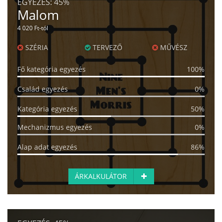
EGYEZÉS:
45%
Malom
4 020 Ft-tól
SZÉRIA
TERVEZŐ
MŰVÉSZ
Fő kategória egyezés
100%
Család egyezés
0%
Kategória egyezés
50%
Mechanizmus egyezés
0%
Alap adat egyezés
86%
ÁRKALKULÁTOR