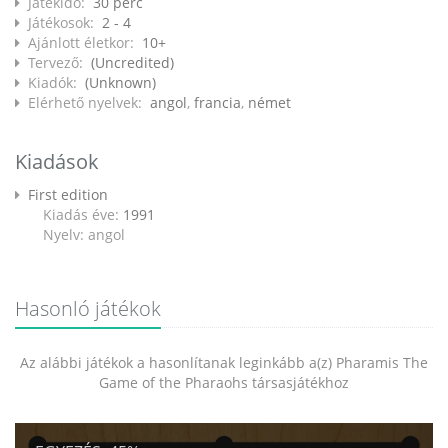
Játékidő:
30 perc
Játékosok:
2 - 4
Ajánlott életkor:
10+
Tervező:
(Uncredited)
Kiadók:
(Unknown)
Elérhető nyelvek:
angol
,
francia
,
német
Kiadások
First edition
Kiadás éve:
1991
Nyelv: angol
Hasonló játékok
Az alábbi játékok a hasonlítanak leginkább a(z) Pharamis The
Game of the Pharaohs társasjátékhoz