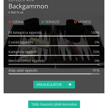
Backgammon
6 960 Ft-tól
SZÉRIA
TERVEZŐ
MŰVÉSZ
Fő kategória egyezés
100%
Család egyezés
0%
Kategória egyezés
33%
Mechanizmus egyezés
0%
Alap adat egyezés
91%
ÁRKALKULÁTOR
Több hasonló játék keresése