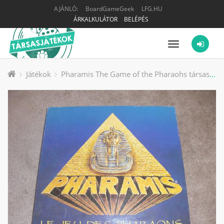
AJÁNLÓ:
BoardGameGeek
LFG.HU
ÁRKALKULÁTOR
BELÉPÉS
Menü
Játékok
Pharamis The Game of the Pharaohs társasjáték