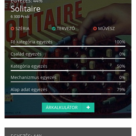
EGYEZÉS:
44%
Solitaire
6 300 Ft-tól
SZÉRIA
TERVEZŐ
MŰVÉSZ
Fő kategória egyezés
100%
Család egyezés
0%
Kategória egyezés
50%
Mechanizmus egyezés
0%
Alap adat egyezés
79%
ÁRKALKULÁTOR