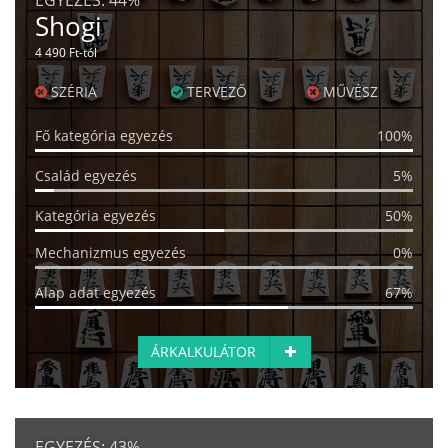
EGYEZÉS:
44%
Shogi
4 490 Ft-tól
SZÉRIA
TERVEZŐ
MŰVÉSZ
Fő kategória egyezés
100%
Család egyezés
5%
Kategória egyezés
50%
Mechanizmus egyezés
0%
Alap adat egyezés
67%
ÁRKALKULÁTOR
EGYEZÉS:
43%