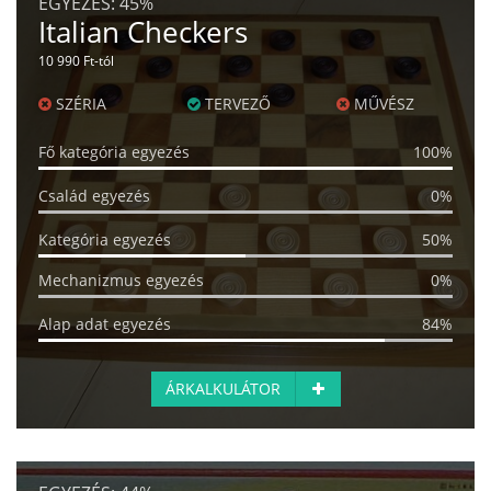
EGYEZÉS:
45%
Italian Checkers
10 990 Ft-tól
SZÉRIA
TERVEZŐ
MŰVÉSZ
Fő kategória egyezés
100%
Család egyezés
0%
Kategória egyezés
50%
Mechanizmus egyezés
0%
Alap adat egyezés
84%
ÁRKALKULÁTOR