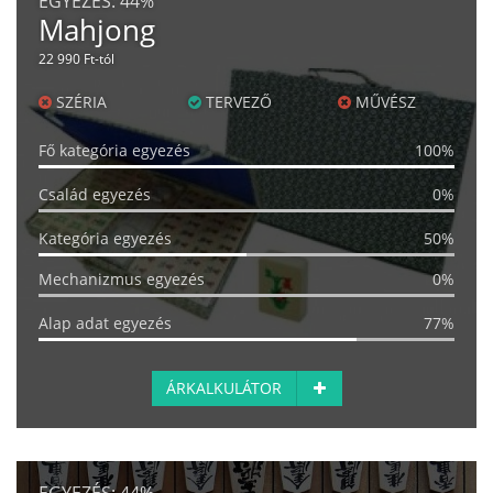
EGYEZÉS:
44%
Mahjong
22 990 Ft-tól
SZÉRIA
TERVEZŐ
MŰVÉSZ
Fő kategória egyezés
100%
Család egyezés
0%
Kategória egyezés
50%
Mechanizmus egyezés
0%
Alap adat egyezés
77%
ÁRKALKULÁTOR