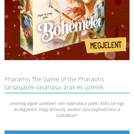
Pharamis The Game of the Pharaohs
társasjáték vásárlása, árak és üzletek
Jelenleg egyik üzletben sem kapható a játék! Állíts be egy
árufigyelést, hogy értesülj, amikor újra kapható lesz a
boltokban!