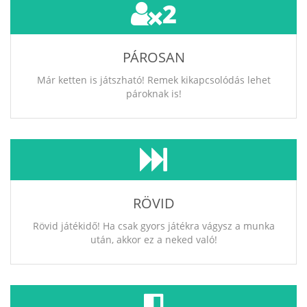
2
PÁROSAN
Már ketten is játszható! Remek kikapcsolódás lehet
pároknak is!
RÖVID
Rövid játékidő! Ha csak gyors játékra vágysz a munka
után, akkor ez a neked való!