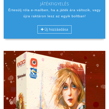
JÁTÉKFIGYELÉS
Értesülj róla e-mailben, ha a játék ára változik, vagy
újra raktáron lesz az egyik boltban!
Új hozzáadása