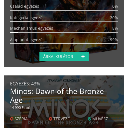
Család egyezés
0%
Kategória egyezés
20%
Mechanizmus egyezés
8%
Alap adat egyezés
99%
ÁRKALKULÁTOR
EGYEZÉS:
43%
Minos: Dawn of the Bronze
Age
14 990 Ft-tól
SZÉRIA
TERVEZŐ
MŰVÉSZ