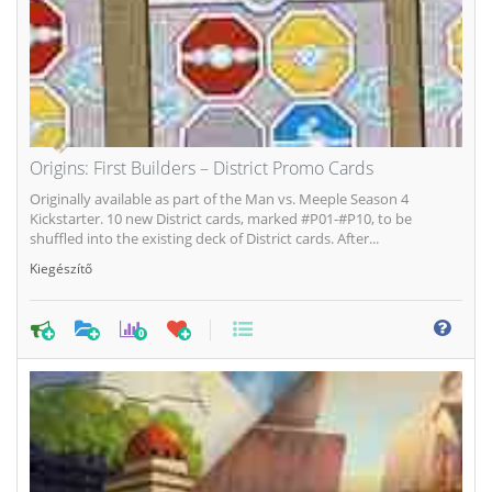
Origins: First Builders – District Promo Cards
Originally available as part of the Man vs. Meeple Season 4
Kickstarter. 10 new District cards, marked #P01-#P10, to be
shuffled into the existing deck of District cards. After...
Kiegészítő
0