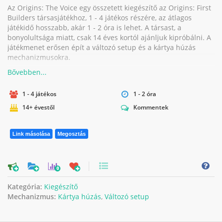
Az Origins: The Voice egy összetett kiegészítő az Origins: First
Builders társasjátékhoz, 1 - 4 játékos részére, az átlagos
játékidő hosszabb, akár 1 - 2 óra is lehet. A társast, a
bonyolultsága miatt, csak 14 éves kortól ajánljuk kipróbálni. A
játékmenet erősen épít a változó setup és a kártya húzás
mechanizmusokra.
1 - 4 játékos
1 - 2 óra
14+ évestől
Kommentek
Link másolása
Megosztás
0
Kategória:
Kiegészítő
Mechanizmus:
Kártya húzás
,
Változó setup