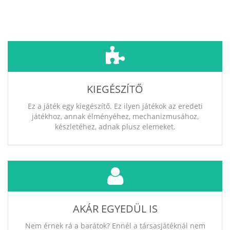
KIEGÉSZÍTŐ
Ez a játék egy kiegészítő. Ez ilyen játékok az eredeti
játékhoz, annak élményéhez, mechanizmusához,
készletéhez, adnak plusz elemeket.
AKÁR EGYEDÜL IS
Nem érnek rá a barátok? Ennél a társasjátéknál nem