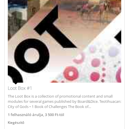
Loot Box #1
The Loot Box is a collection of promotional content and small
modules for several games published by Board&Dice. Teotihuacan:
City of Gods • 1 Book of Challenges The Book of...
1
felhasználó árulja,
3 500 Ft-tól
Kiegészítő