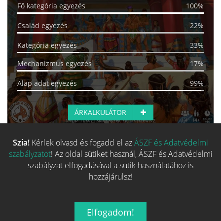
Fő kategória egyezés
100%
Család egyezés
22%
Kategória egyezés
33%
Mechanizmus egyezés
17%
Alap adat egyezés
99%
ÁRKALKULÁTOR
Szia!
Kérlek olvasd és fogadd el az
ÁSZF és Adatvédelmi
Több hasonló játék keresése
szabályzatot
! Az oldal sütiket használ, ÁSZF és Adatvédelmi
szabályzat elfogadásával a sütik használatához is
hozzájárulsz!
Elfogadom!