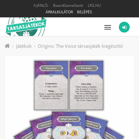
AJÁNLÓ:
BoardGameGeek
LFG.HU
ÁRKALKULÁTOR
BELÉPÉS
Menü
Játékok
Origins: The Voice társasjáték kiegészítő