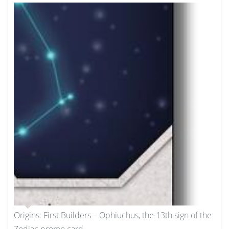
Origins: First Builders – Ophiuchus, the 13th sign of the
Zodiac promo card