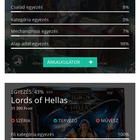
Család egyezés
8%
Kategória egyezés
0%
Mechanizmus egyezés
7%
Alap adat egyezés
98%
ÁRKALKULÁTOR
EGYEZÉS:
43%
Lords of Hellas
31 390 Ft-tól
SZÉRIA
TERVEZŐ
MŰVÉSZ
Fő kategória egyezés
100%