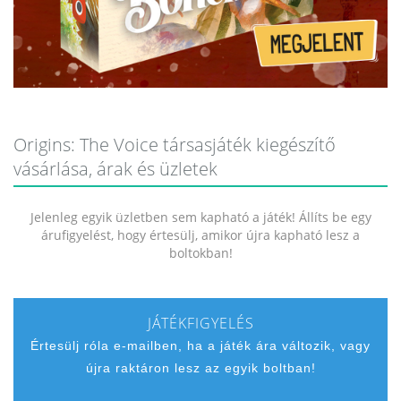
Origins: The Voice társasjáték kiegészítő
vásárlása, árak és üzletek
Jelenleg egyik üzletben sem kapható a játék! Állíts be egy
árufigyelést, hogy értesülj, amikor újra kapható lesz a
boltokban!
JÁTÉKFIGYELÉS
Értesülj róla e-mailben, ha a játék ára változik, vagy
újra raktáron lesz az egyik boltban!