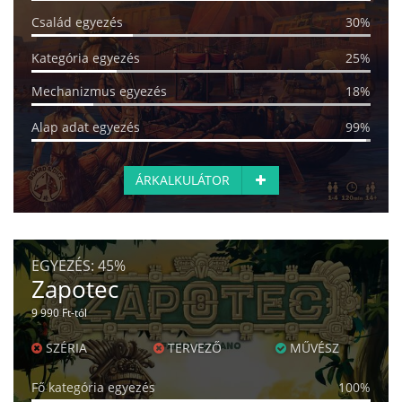
Család egyezés
30%
Kategória egyezés
25%
Mechanizmus egyezés
18%
Alap adat egyezés
99%
ÁRKALKULÁTOR
EGYEZÉS:
45%
Zapotec
9 990 Ft-tól
SZÉRIA
TERVEZŐ
MŰVÉSZ
Fő kategória egyezés
100%