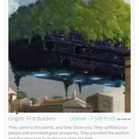
Origins: First Builders
Üzletek -
7 500 Ft-tól
18 990 Ft
They came to this planet, and they chose you. They uplifted your
people and promised great prosperity. They provided the wisdom
and the resources to build your cities sky high....