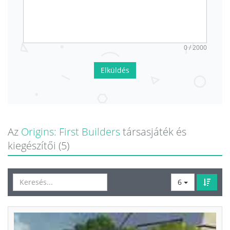
0 / 2000
Elküldés
Az
Origins: First Builders
társasjáték és
kiegészítői (5)
6