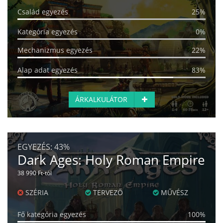
Család egyezés
25%
Kategória egyezés
0%
Mechanizmus egyezés
22%
Alap adat egyezés
83%
ÁRKALKULÁTOR
EGYEZÉS:
43%
Dark Ages: Holy Roman Empire
38 990 Ft-tól
SZÉRIA
TERVEZŐ
MŰVÉSZ
Fő kategória egyezés
100%