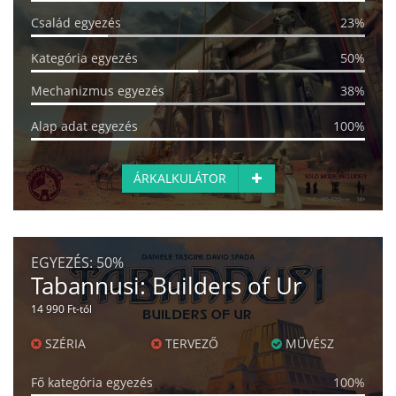
Család egyezés
23%
Kategória egyezés
50%
Mechanizmus egyezés
38%
Alap adat egyezés
100%
ÁRKALKULÁTOR
EGYEZÉS:
50%
Tabannusi: Builders of Ur
14 990 Ft-tól
SZÉRIA
TERVEZŐ
MŰVÉSZ
Fő kategória egyezés
100%