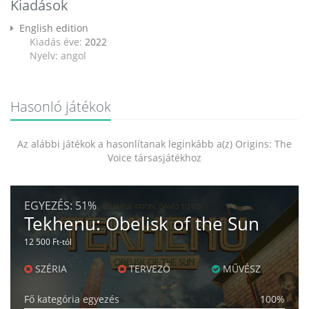
Kiadások
English edition
Kiadás éve:
2022
Nyelv: angol
Hasonló játékok
Az alábbi játékok a hasonlítanak leginkább a(z) Origins: The
Voice társasjátékhoz
EGYEZÉS:
51%
Tekhenu: Obelisk of the Sun
12 500 Ft-tól
SZÉRIA
TERVEZŐ
MŰVÉSZ
Fő kategória egyezés
100%