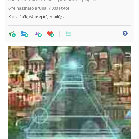
6
felhasználó árulja,
7 000 Ft-tól
Kockajáték
,
Városépítő
,
Mitológia
0