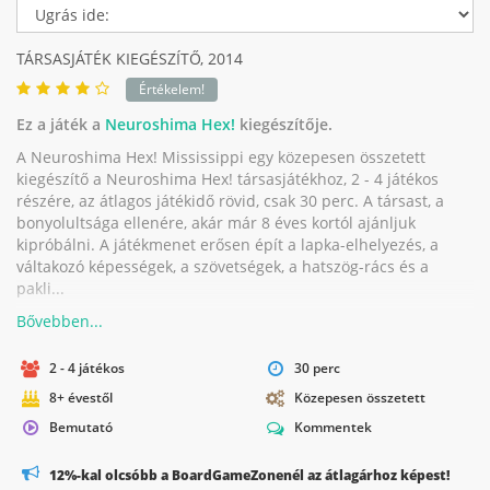
TÁRSASJÁTÉK KIEGÉSZÍTŐ,
2014
Értékelem!
Ez a játék a
Neuroshima Hex!
kiegészítője.
A Neuroshima Hex! Mississippi egy közepesen összetett
kiegészítő a Neuroshima Hex! társasjátékhoz, 2 - 4 játékos
részére, az átlagos játékidő rövid, csak 30 perc. A társast, a
bonyolultsága ellenére, akár már 8 éves kortól ajánljuk
kipróbálni. A játékmenet erősen épít a lapka-elhelyezés, a
váltakozó képességek, a szövetségek, a hatszög-rács és a
pakli...
2 - 4 játékos
30 perc
8+ évestől
Közepesen összetett
Bemutató
Kommentek
12%-kal olcsóbb a BoardGameZonenél az átlagárhoz képest!