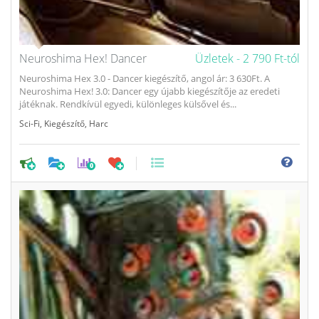
Neuroshima Hex! Dancer
Üzletek -
2 790 Ft-tól
Neuroshima Hex 3.0 - Dancer kiegészítő, angol ár: 3 630Ft. A
Neuroshima Hex! 3.0: Dancer egy újabb kiegészítője az eredeti
játéknak. Rendkívül egyedi, különleges külsővel és...
Sci-Fi
,
Kiegészítő
,
Harc
0