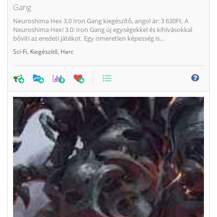
Gang
Neuroshima Hex 3.0 Iron Gang kiegészítő, angol ár: 3 630Ft. A
Neuroshima Hex! 3.0: Iron Gang új egységekkel és kihívásokkal
bővíti az eredeti játékot. Egy ismeretlen képesség is...
Sci-Fi
,
Kiegészítő
,
Harc
0