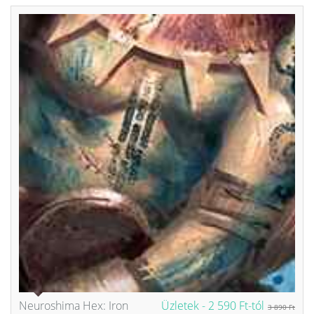
Neuroshima Hex: Iron
Üzletek -
2 590 Ft-tól
3 890 Ft