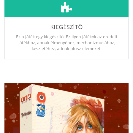
KIEGÉSZÍTŐ
Ez a játék egy kiegészítő. Ez ilyen játékok az eredeti
játékhoz, annak élményéhez, mechanizmusához,
készletéhez, adnak plusz elemeket.