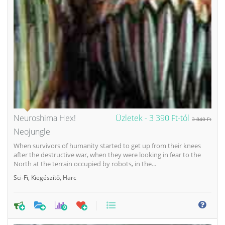
Neuroshima Hex!
Üzletek -
3 390 Ft-tól
3 840 Ft
Neojungle
When survivors of humanity started to get up from their knees
after the destructive war, when they were looking in fear to the
North at the terrain occupied by robots, in the...
Sci-Fi
,
Kiegészítő
,
Harc
0