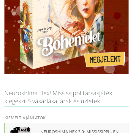
Neuroshima Hex! Mississippi társasjáték
kiegészítő vásárlása, árak és üzletek
KIEMELT AJÁNLATOK
NEUROSHIMA HEX 3.0: MISSISSIPPI - EN