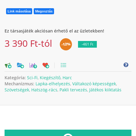
Link másolása
Megosztás
Ez társasjáték akciósan érhető el az üzletekben!
3 390 Ft-tól
-12%
-461 Ft
0
Kategória:
Sci-Fi
,
Kiegészítő
,
Harc
Mechanizmus:
Lapka-elhelyezés
,
Váltakozó képességek
,
Szövetségek
,
Hatszög-rács
,
Pakli tervezés
,
Játékos kiiktatás