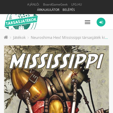
AJÁNLÓ:
BoardGameGeek
LFG.HU
ÁRKALKULÁTOR
BELÉPÉS
Menü
Játékok
Neuroshima Hex! Mississippi társasjáték kiegészítő