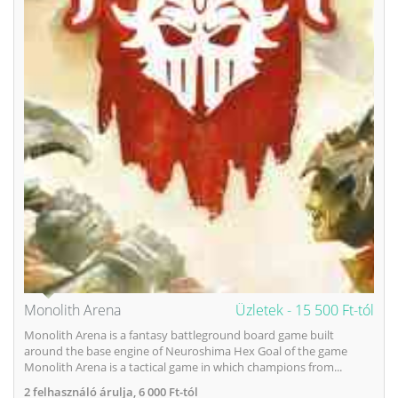
Monolith Arena
Üzletek -
15 500 Ft-tól
Monolith Arena is a fantasy battleground board game built
around the base engine of Neuroshima Hex Goal of the game
Monolith Arena is a tactical game in which champions from...
2
felhasználó árulja,
6 000 Ft-tól