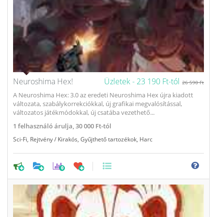
Neuroshima Hex!
Üzletek -
23 190 Ft-tól
26 590 Ft
A Neuroshima Hex: 3.0 az eredeti Neuroshima Hex újra kiadott
változata, szabálykorrekciókkal, új grafikai megvalósítással,
változatos játékmódokkal, új csatába vezethető...
1
felhasználó árulja,
30 000 Ft-tól
Sci-Fi
,
Rejtvény / Kirakós
,
Gyűjthető tartozékok
,
Harc
0