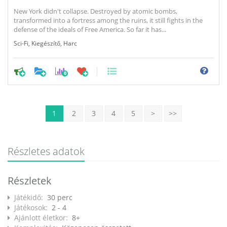
New York didn't collapse. Destroyed by atomic bombs,
transformed into a fortress among the ruins, it still fights in the
defense of the ideals of Free America. So far it has...
Sci-Fi
,
Kiegészítő
,
Harc
0
1
2
3
4
5
>
>>
Részletes adatok
Részletek
Játékidő:
30 perc
Játékosok:
2 - 4
Ajánlott életkor:
8+