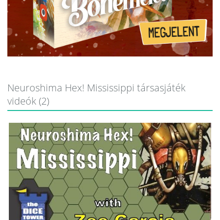
Neuroshima Hex! Mississippi társasjáték
videók (2)
/