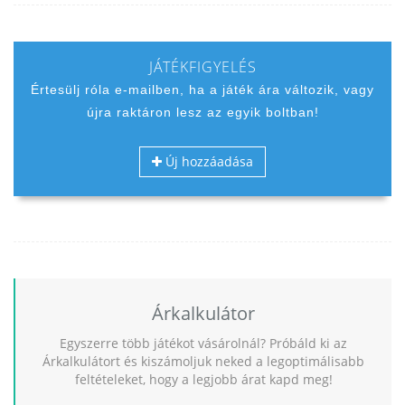
JÁTÉKFIGYELÉS
Értesülj róla e-mailben, ha a játék ára változik, vagy
újra raktáron lesz az egyik boltban!
Új hozzáadása
Árkalkulátor
Egyszerre több játékot vásárolnál? Próbáld ki az
Árkalkulátort és kiszámoljuk neked a legoptimálisabb
feltételeket, hogy a legjobb árat kapd meg!