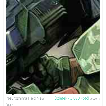
Neuroshima Hex! New
Üzletek -
3 090 Ft-tól
3 690 Ft
York