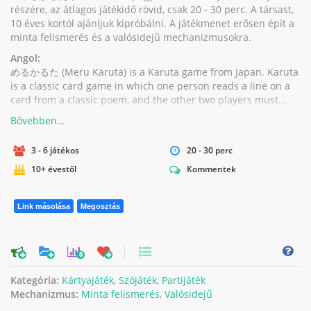
részére, az átlagos játékidő rövid, csak 20 - 30 perc. A társast,
10 éves kortól ajánljuk kipróbálni. A játékmenet erősen épít a
minta felismerés és a valósidejű mechanizmusokra.
Angol:
めるかるた (Meru Karuta) is a Karuta game from Japan. Karuta
is a classic card game in which one person reads a line on a
card from a classic poem, and the other two players must...
3 - 6 játékos
20 - 30 perc
10+ évestől
Kommentek
Link másolása
Megosztás
0
Kategória:
Kártyajáték
,
Szójáték
,
Partijáték
Mechanizmus:
Minta felismerés
,
Valósidejű