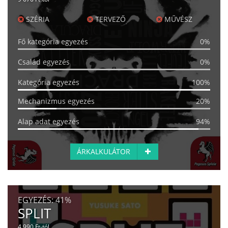
SZÉRIA
TERVEZŐ
MŰVÉSZ
Fő kategória egyezés
0%
Család egyezés
0%
Kategória egyezés
100%
Mechanizmus egyezés
20%
Alap adat egyezés
94%
ÁRKALKULÁTOR
EGYEZÉS:
41%
SPLIT
4 990 Ft-tól