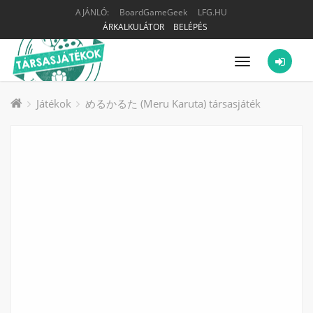
AJÁNLÓ:
BoardGameGeek
LFG.HU
ÁRKALKULÁTOR
BELÉPÉS
Menü
Játékok
めるかるた (Meru Karuta) társasjáték