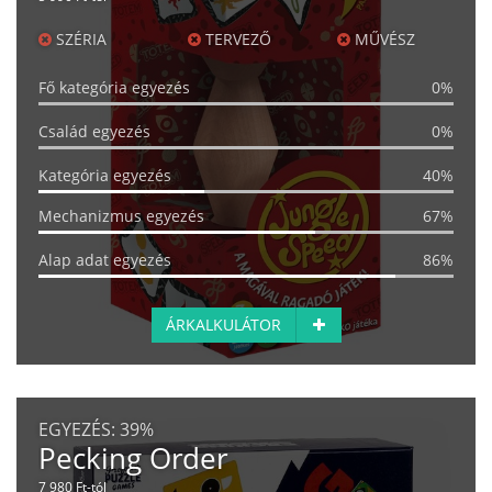
SZÉRIA
TERVEZŐ
MŰVÉSZ
Fő kategória egyezés
0%
Család egyezés
0%
Kategória egyezés
40%
Mechanizmus egyezés
67%
Alap adat egyezés
86%
ÁRKALKULÁTOR
EGYEZÉS:
39%
Pecking Order
7 980 Ft-tól