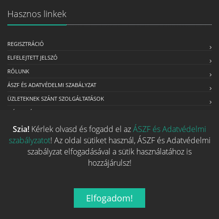
Hasznos linkek
REGISZTRÁCIÓ
ELFELEJTETT JELSZÓ
RÓLUNK
ÁSZF ÉS ADATVÉDELMI SZABÁLYZAT
ÜZLETEKNEK SZÁNT SZOLGÁLTATÁSOK
MÉDIAAJÁNLAT
Szia!
Kérlek olvasd és fogadd el az
ÁSZF és Adatvédelmi
szabályzatot
! Az oldal sütiket használ, ÁSZF és Adatvédelmi
Kapcsolat
szabályzat elfogadásával a sütik használatához is
hozzájárulsz!
Ha szeretnéd felvenni velünk a kapcsolatot nyugodtan írj egy
e-mailt!
Elfogadom!
Email:
info@tarsasjatekok.com