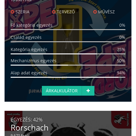
SZÉRIA
TERVEZŐ
MŰVÉSZ
Fő kategória egyezés
0%
Család egyezés
0%
Kategória egyezés
75%
Mechanizmus egyezés
50%
Alap adat egyezés
94%
ÁRKALKULÁTOR
EGYEZÉS:
42%
Rorschach
9 670 Ft-tól