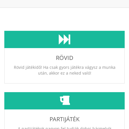
RÖVID
Rövid játékidő! Ha csak gyors játékra vágysz a munka
után, akkor ez a neked való!
PARTIJÁTÉK
A partijátékok nagyon fel tudják dobni bármelyik