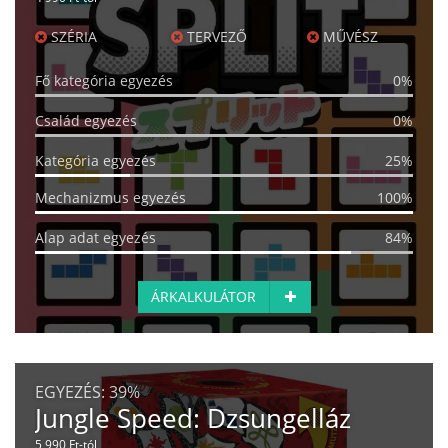
SZÉRIA
TERVEZŐ
MŰVÉSZ
Fő kategória egyezés
0%
Család egyezés
0%
Kategória egyezés
25%
Mechanizmus egyezés
100%
Alap adat egyezés
84%
ÁRKALKULÁTOR
EGYEZÉS:
39%
Jungle Speed: Dzsungelláz
5 990 Ft-tól