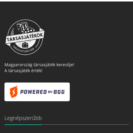
Magyarország társasjáték keresője!
A társasjáték érték!
Legnépszerűbb