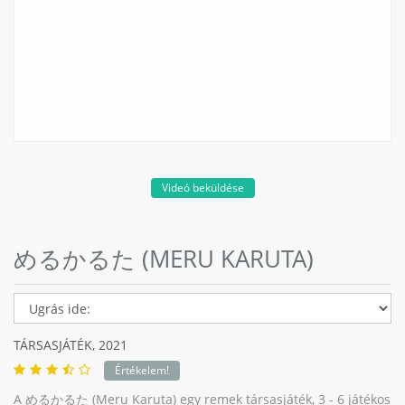
Videó beküldése
めるかるた (MERU KARUTA)
TÁRSASJÁTÉK,
2021
Értékelem!
A めるかるた (Meru Karuta) egy remek társasjáték, 3 - 6 játékos