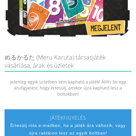
めるかるた (Meru Karuta) társasjáték
vásárlása, árak és üzletek
Jelenleg egyik üzletben sem kapható a játék! Állíts be egy
árufigyelést, hogy értesülj, amikor újra kapható lesz a
boltokban!
JÁTÉKFIGYELÉS
Értesülj róla e-mailben, ha a játék ára változik, vagy
újra raktáron lesz az egyik boltban!