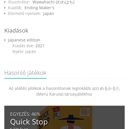
Illusztrátor:
Wawahachi (わわはち)
Kiadók:
Ending Maker's
Elérhető nyelvek:
japán
Kiadások
Japanese edition
Kiadás éve:
2021
Nyelv: japán
Hasonló játékok
Az alábbi játékok a hasonlítanak leginkább a(z) めるかるた
(Meru Karuta) társasjátékhoz
EGYEZÉS:
46%
Quick Stop