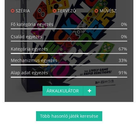
SZÉRIA
TERVEZŐ
MŰVÉSZ
Fő kategória egyezés
0%
Család egyezés
0%
Kategória egyezés
67%
Mechanizmus egyezés
33%
Alap adat egyezés
91%
ÁRKALKULÁTOR
Több hasonló játék keresése