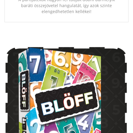
baráti összejövetel hangulatát, így azok szinte
elengedhetetlen kellékei!