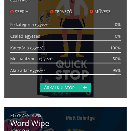
6 221 Ft-tól
SZÉRIA
TERVEZŐ
MŰVÉSZ
Fő kategória egyezés
0%
Család egyezés
0%
Kategória egyezés
100%
Mechanizmus egyezés
50%
Alap adat egyezés
95%
ÁRKALKULÁTOR
EGYEZÉS:
42%
Word Wipe
10 690 Ft-tól