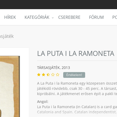
HÍREK
KATEGÓRIÁK
CSEREBERE
FÓRUM
PO
asjáték
LA PUTA I LA RAMONETA
TÁRSASJÁTÉK,
2013
Értékelem!
A La Puta i la Ramoneta egy közepesen összetet
játékidő rövidebb, csak 30 - 45 perc. A társast
kipróbálni. A játékmenet erősen épít a pakli
Angol:
La Puta i la Ramoneta (in Catalan) is a card ga
Catalonia and Spain. Catalan independentist,