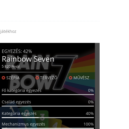
sjátékhoz
EGYEZÉS:
42%
Rainbow Seven
5 820 Ft-tól
SZÉRIA
TERVEZŐ
MŰVÉSZ
Fő kategória egyezés
0%
Család egyezés
0%
Kategória egyezés
40%
Mechanizmus egyezés
100%