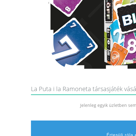
La Puta i la Ramoneta társasjáték vásá
Jelenleg egyik üzletben sem 
Értesülj róla