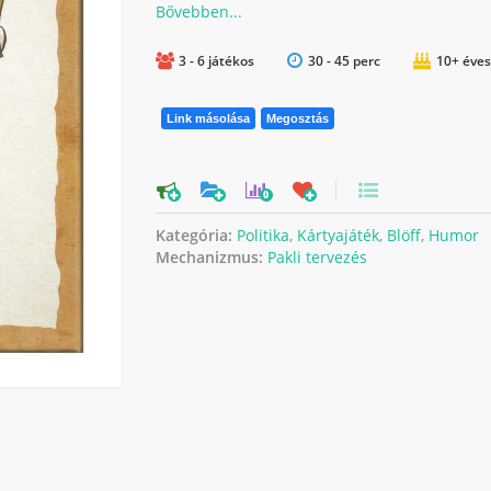
3 - 6 játékos
30 - 45 perc
10+ éves
Link másolása
Megosztás
0
Kategória:
Politika
,
Kártyajáték
,
Blöff
,
Humor
Mechanizmus:
Pakli tervezés