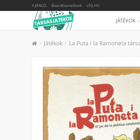
AJÁNLÓ:
BoardGameGeek
LFG.HU
JÁTÉKOK
Játékok
La Puta i la Ramoneta társ