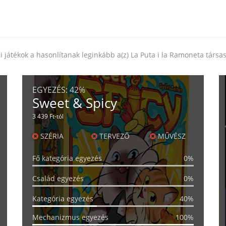
i játékok a hasonlítanak leginkább a(z) La Puta i la Ramoneta társa
EGYEZÉS:
42%
Sweet & Spicy
3 439 Ft-tól
SZÉRIA
TERVEZŐ
MŰVÉSZ
Fő kategória egyezés
0%
Család egyezés
0%
Kategória egyezés
40%
Mechanizmus egyezés
100%