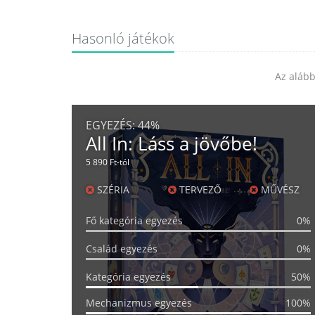
Hasonló játékok
Az alább
EGYEZÉS:
44%
All In: Láss a jövőbe!
5 890 Ft-tól
SZÉRIA
TERVEZŐ
MŰVÉSZ
Fő kategória egyezés
0%
Család egyezés
0%
Kategória egyezés
50%
Mechanizmus egyezés
100%