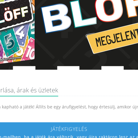
rlása, árak és üzletek
kapható a játék! Állíts be egy árufigyelést, hogy értesülj, amikor ú
JÁTÉKFIGYELÉS
 e-mailben, ha a játék ára változik, vagy újra raktáron lesz az 