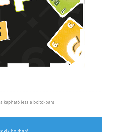
jra kapható lesz a boltokban!
egyik boltban!