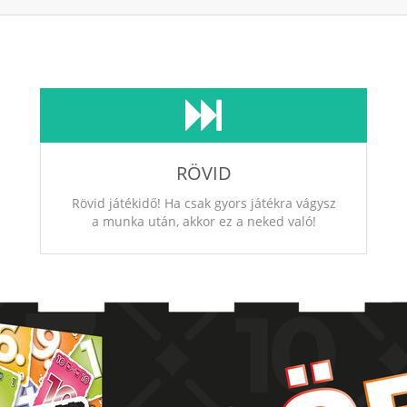
RÖVID
Rövid játékidő! Ha csak gyors játékra vágysz
a munka után, akkor ez a neked való!