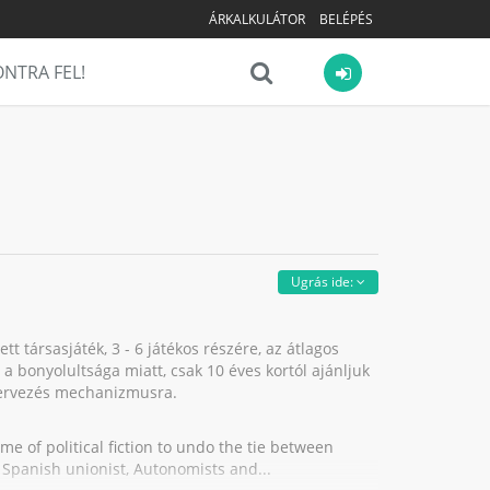
ÁRKALKULÁTOR
BELÉPÉS
NTRA FEL!
Ugrás ide:
t társasjáték, 3 - 6 játékos részére, az átlagos
, a bonyolultsága miatt, csak 10 éves kortól ajánljuk
 tervezés mechanizmusra.
me of political fiction to undo the tie between
 Spanish unionist, Autonomists and...