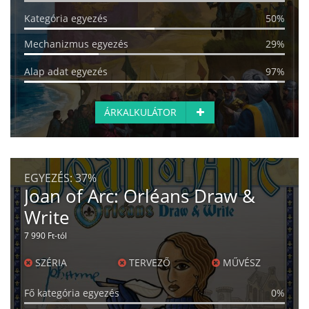
Kategória egyezés
50%
Mechanizmus egyezés
29%
Alap adat egyezés
97%
ÁRKALKULÁTOR
EGYEZÉS:
37%
Joan of Arc: Orléans Draw &
Write
7 990 Ft-tól
SZÉRIA
TERVEZŐ
MŰVÉSZ
Fő kategória egyezés
0%