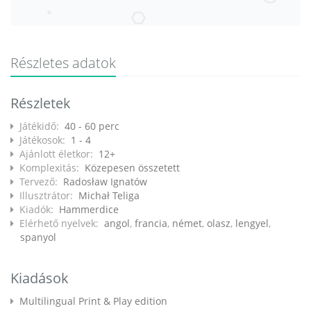
Részletes adatok
Részletek
Játékidő:
40 - 60 perc
Játékosok:
1 - 4
Ajánlott életkor:
12+
Komplexitás:
Közepesen összetett
Tervező:
Radosław Ignatów
Illusztrátor:
Michał Teliga
Kiadók:
Hammerdice
Elérhető nyelvek:
angol
,
francia
,
német
,
olasz
,
lengyel
,
spanyol
Kiadások
Multilingual Print & Play edition