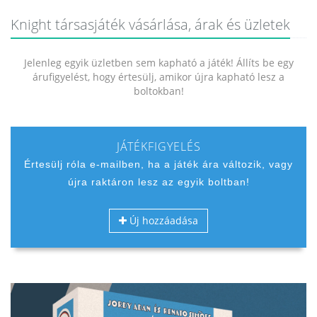
Knight társasjáték vásárlása, árak és üzletek
Jelenleg egyik üzletben sem kapható a játék! Állíts be egy
árufigyelést, hogy értesülj, amikor újra kapható lesz a
boltokban!
JÁTÉKFIGYELÉS
Értesülj róla e-mailben, ha a játék ára változik, vagy
újra raktáron lesz az egyik boltban!
Új hozzáadása