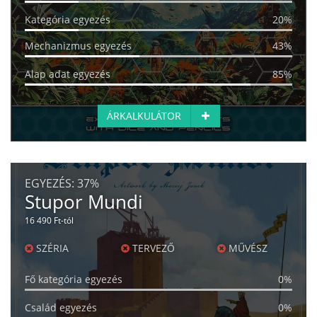
Kategória egyezés
20%
Mechanizmus egyezés
43%
Alap adat egyezés
85%
ÁRKALKULÁTOR
EGYEZÉS:
37%
Stupor Mundi
16 490 Ft-tól
SZÉRIA
TERVEZŐ
MŰVÉSZ
Fő kategória egyezés
0%
Család egyezés
0%