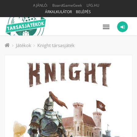
AJÁNLÓ:
BoardGameGeek
LFG.HU
ÁRKALKULÁTOR
BELÉPÉS
Menü
Játékok
Knight társasjáték