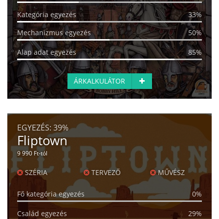
Kategória egyezés
33%
Mechanizmus egyezés
50%
Alap adat egyezés
85%
ÁRKALKULÁTOR
EGYEZÉS:
39%
Fliptown
9 990 Ft-tól
SZÉRIA
TERVEZŐ
MŰVÉSZ
Fő kategória egyezés
0%
Család egyezés
29%