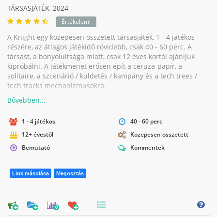
TÁRSASJÁTÉK,
2024
Értékelem!
A Knight egy közepesen összetett társasjáték, 1 - 4 játékos
részére, az átlagos játékidő rövidebb, csak 40 - 60 perc. A
társast, a bonyolultsága miatt, csak 12 éves kortól ajánljuk
kipróbálni. A játékmenet erősen épít a ceruza-papír, a
solitaire, a szcenárió / küldetés / kampány és a tech trees /
tech tracks mechanizmusokra.
1 - 4 játékos
40 - 60 perc
12+ évestől
Közepesen összetett
Bemutató
Kommentek
Link másolása
Megosztás
0