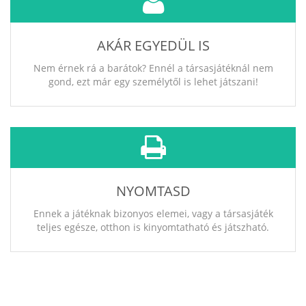
AKÁR EGYEDÜL IS
Nem érnek rá a barátok? Ennél a társasjátéknál nem
gond, ezt már egy személytől is lehet játszani!
NYOMTASD
Ennek a játéknak bizonyos elemei, vagy a társasjáték
teljes egésze, otthon is kinyomtatható és játszható.