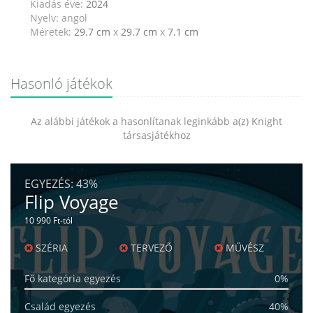
Kiadás éve:
2024
Nyelv: angol
Méretek:
29.7 cm
x
29.7 cm
x
7.1 cm
Hasonló játékok
Az alábbi játékok a hasonlítanak leginkább a(z) Knight
társasjátékhoz
EGYEZÉS:
43%
Flip Voyage
10 990 Ft-tól
SZÉRIA
TERVEZŐ
MŰVÉSZ
Fő kategória egyezés
0%
Család egyezés
40%