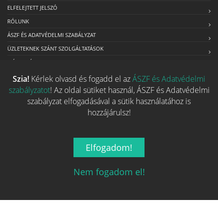
ELFELEJTETT JELSZÓ
RÓLUNK
ÁSZF ÉS ADATVÉDELMI SZABÁLYZAT
ÜZLETEKNEK SZÁNT SZOLGÁLTATÁSOK
MÉDIAAJÁNLAT
Szia!
Kérlek olvasd és fogadd el az
ÁSZF és Adatvédelmi
szabályzatot
! Az oldal sütiket használ, ÁSZF és Adatvédelmi
Kapcsolat
szabályzat elfogadásával a sütik használatához is
hozzájárulsz!
Ha szeretnéd felvenni velünk a kapcsolatot nyugodtan írj egy
e-mailt!
Elfogadom!
Email:
info@tarsasjatekok.com
Nem fogadom el!