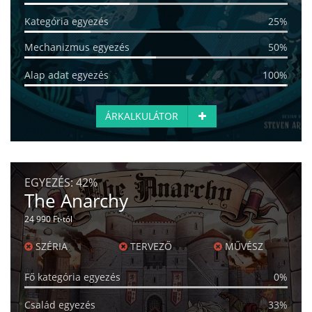
Kategória egyezés
25%
Mechanizmus egyezés
50%
Alap adat egyezés
100%
ÁRKALKULÁTOR
EGYEZÉS:
42%
The Anarchy
24 990 Ft-tól
SZÉRIA
TERVEZŐ
MŰVÉSZ
Fő kategória egyezés
0%
Család egyezés
33%