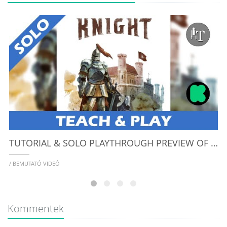
K
/
TUTORIAL & SOLO PLAYTHROUGH PREVIEW OF KNIGHT - SOLO BOARD GAME
/ BEMUTATÓ VIDEÓ
Kommentek