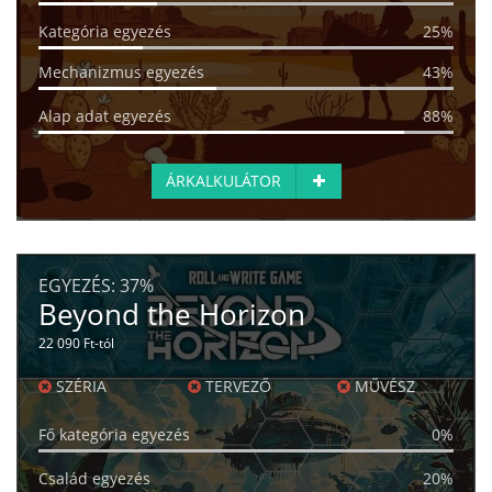
Kategória egyezés
25%
Mechanizmus egyezés
43%
Alap adat egyezés
88%
ÁRKALKULÁTOR
EGYEZÉS:
37%
Beyond the Horizon
22 090 Ft-tól
SZÉRIA
TERVEZŐ
MŰVÉSZ
Fő kategória egyezés
0%
Család egyezés
20%