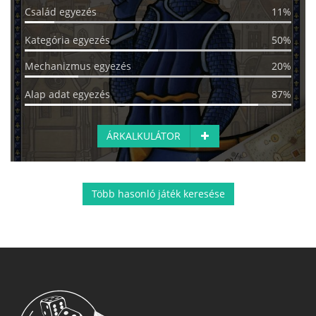
Család egyezés
11%
Kategória egyezés
50%
Mechanizmus egyezés
20%
Alap adat egyezés
87%
ÁRKALKULÁTOR
Több hasonló játék keresése