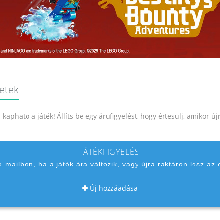
letek
kapható a játék! Állíts be egy árufigyelést, hogy értesülj, amikor ú
JÁTÉKFIGYELÉS
 e-mailben, ha a játék ára változik, vagy újra raktáron lesz az 
Új hozzáadása