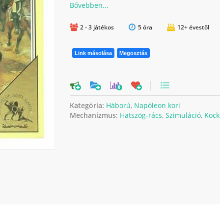
2 - 3 játékos
5 óra
12+ évestől
Link másolása
Megosztás
0
Kategória:
Háború
,
Napóleon kori
Mechanizmus:
Hatszög-rács
,
Szimuláció
,
Kock