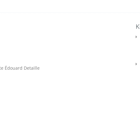
K
te Édouard Detaille