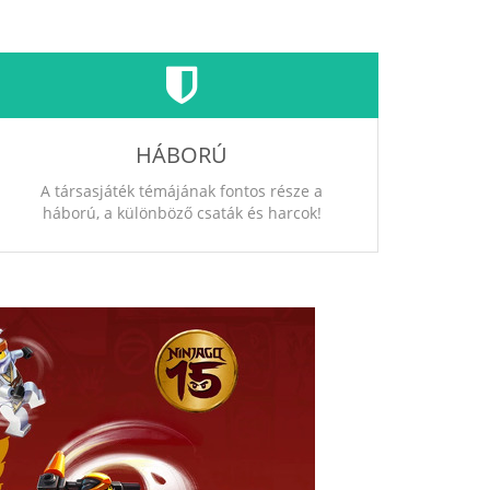
HÁBORÚ
A társasjáték témájának fontos része a
háború, a különböző csaták és harcok!