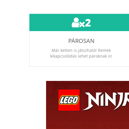
2
PÁROSAN
Már ketten is játszható! Remek
kikapcsolódás lehet pároknak is!