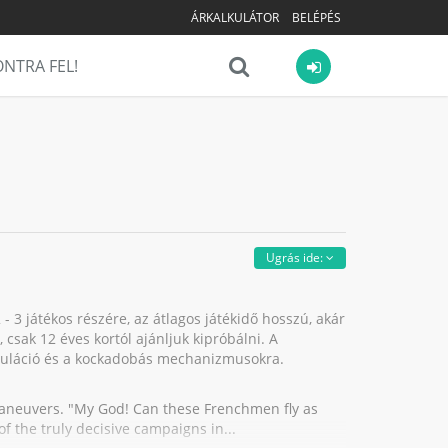
ÁRKALKULÁTOR
BELÉPÉS
NTRA FEL!
Ugrás ide:
- 3 játékos részére, az átlagos játékidő hosszú, akár
, csak 12 éves kortól ajánljuk kipróbálni. A
imuláció és a kockadobás mechanizmusokra.
Maneuvers. "My God! Can these Frenchmen fly as
of the truly decisive campaigns in...