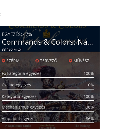
z
EGYEZÉS:
47%
Commands & Colors: Napoleonics
33 490 Ft-tól
SZÉRIA
TERVEZŐ
MŰVÉSZ
Fő kategória egyezés
100%
Család egyezés
0%
Kategória egyezés
100%
Mechanizmus egyezés
38%
Alap adat egyezés
86%