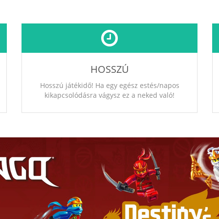
HOSSZÚ
Hosszú játékidő! Ha egy egész estés/napos
kikapcsolódásra vágysz ez a neked való!