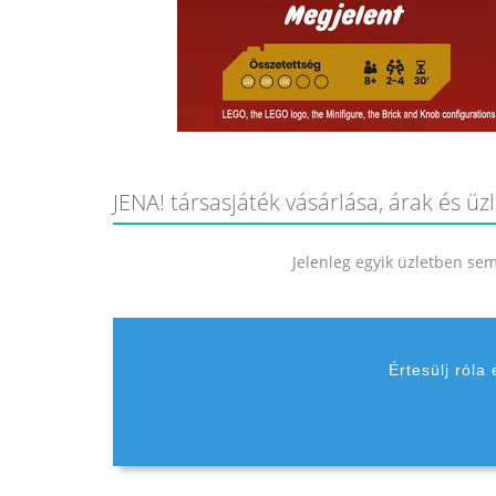
JENA! társasjáték vásárlása, árak és üz
Jelenleg egyik üzletben sem 
Értesülj róla