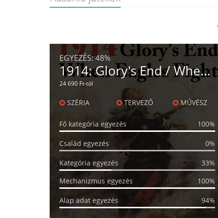
EGYEZÉS:
48%
1914: Glory's End / When Eagles Fight
24 690 Ft-tól
SZÉRIA
TERVEZŐ
MŰVÉSZ
Fő kategória egyezés
100%
Család egyezés
0%
Kategória egyezés
33%
Mechanizmus egyezés
100%
Alap adat egyezés
94%