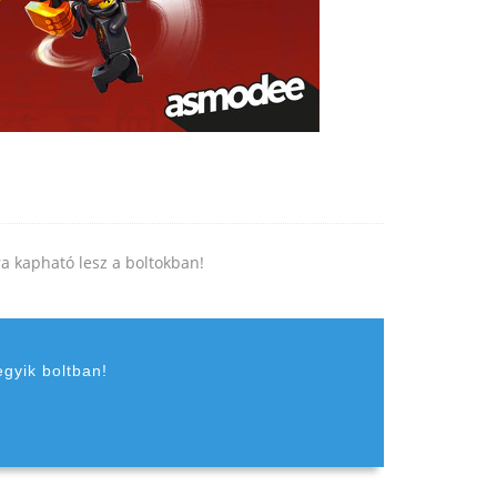
jra kapható lesz a boltokban!
egyik boltban!