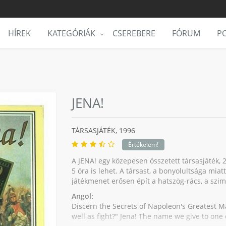
HÍREK
KATEGÓRIÁK
CSEREBERE
FÓRUM
PO
JENA!
TÁRSASJÁTÉK,
1996
Értékelem!
A JENA! egy közepesen összetett társasjáték, 2 
5 óra is lehet. A társast, a bonyolultsága miatt
játékmenet erősen épít a hatszög-rács, a sz
Angol:
Discern the Secrets of Napoleon's Greatest 
well as fight?" Jena! The name we give to one 