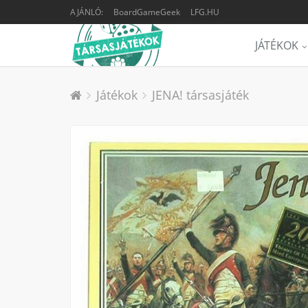
AJÁNLÓ:
BoardGameGeek
LFG.HU
JÁTÉKOK
Játékok
JENA! társasjáték