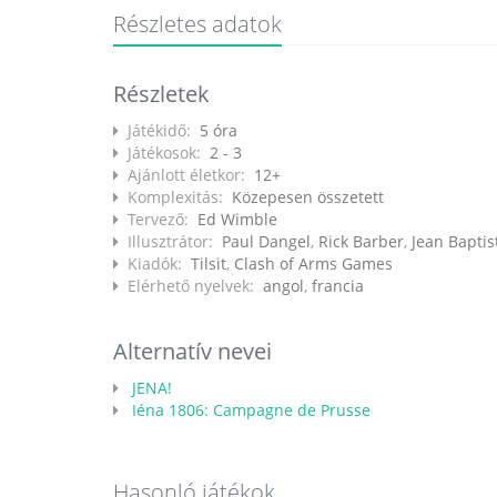
Részletes adatok
Részletek
Játékidő:
5 óra
Játékosok:
2 - 3
Ajánlott életkor:
12+
Komplexitás:
Közepesen összetett
Tervező:
Ed Wimble
Illusztrátor:
Paul Dangel
,
Rick Barber
,
Jean Baptis
Kiadók:
Tilsit
,
Clash of Arms Games
Elérhető nyelvek:
angol
,
francia
Alternatív nevei
JENA!
Iéna 1806: Campagne de Prusse
Hasonló játékok