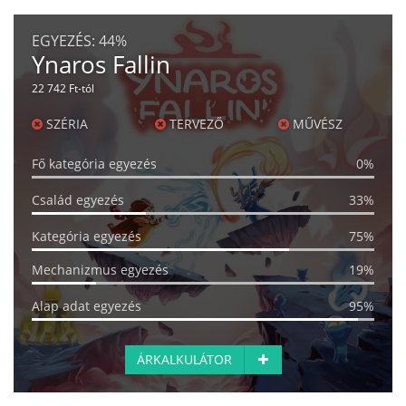
EGYEZÉS:
44%
Ynaros Fallin
22 742 Ft-tól
SZÉRIA
TERVEZŐ
MŰVÉSZ
Fő kategória egyezés
0%
Család egyezés
33%
Kategória egyezés
75%
Mechanizmus egyezés
19%
Alap adat egyezés
95%
ÁRKALKULÁTOR