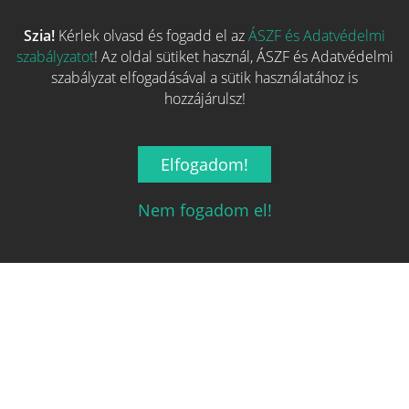
Szia!
Kérlek olvasd és fogadd el az
ÁSZF és Adatvédelmi
Több hasonló játék keresése
szabályzatot
! Az oldal sütiket használ, ÁSZF és Adatvédelmi
szabályzat elfogadásával a sütik használatához is
hozzájárulsz!
Elfogadom!
Nem fogadom el!
Magyarország társasjáték keresője!
A társasjáték érték!