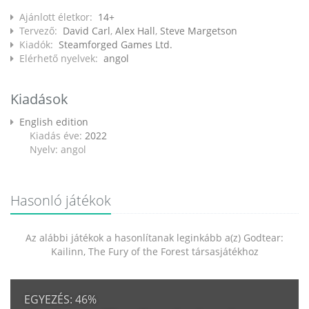
Ajánlott életkor:
14+
Tervező:
David Carl
,
Alex Hall
,
Steve Margetson
Kiadók:
Steamforged Games Ltd.
Elérhető nyelvek:
angol
Kiadások
English edition
Kiadás éve:
2022
Nyelv: angol
Hasonló játékok
Az alábbi játékok a hasonlítanak leginkább a(z) Godtear:
Kailinn, The Fury of the Forest társasjátékhoz
EGYEZÉS:
46%