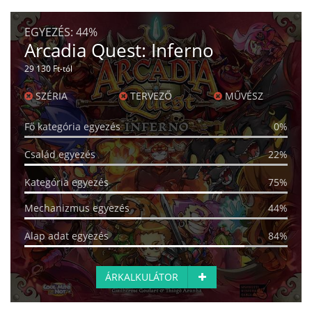
EGYEZÉS:
44%
Arcadia Quest: Inferno
29 130 Ft-tól
SZÉRIA
TERVEZŐ
MŰVÉSZ
Fő kategória egyezés
0%
Család egyezés
22%
Kategória egyezés
75%
Mechanizmus egyezés
44%
Alap adat egyezés
84%
ÁRKALKULÁTOR