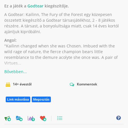
Ez a játék a
Godtear
kiegészítője.
A Godtear: Kailinn, The Fury of the Forest egy közepesen
összetett kiegészítő a Godtear társasjátékhoz, 2 - 8 játékos
részére. A társast, a bonyolultsága miatt, csak 14 éves kortól
ajánljuk kipróbálni.
Angol:
"Kailinn changed when she was Chosen. Imbued with the
wild rage of nature, the fierce champion bears little
resemblance to the demure acolyte she once was. A pair of
Virtues...
14+ évestől
Kommentek
Link másolása
Megosztás
0