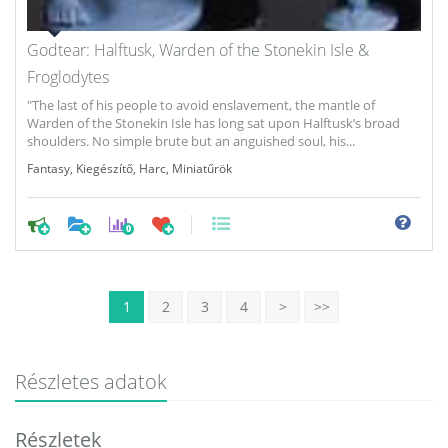
Godtear: Halftusk, Warden of the Stonekin Isle &
Froglodytes
"The last of his people to avoid enslavement, the mantle of
Warden of the Stonekin Isle has long sat upon Halftusk’s broad
shoulders. No simple brute but an anguished soul, his...
Fantasy
,
Kiegészítő
,
Harc
,
Miniatűrök
0
1
2
3
4
>
>>
Részletes adatok
Részletek