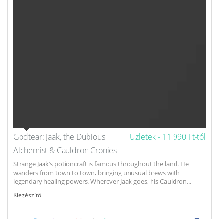
Godtear: Jaak, the Dubious
Üzletek -
11 990 Ft-tól
Alchemist & Cauldron Cronies
Strange Jaak’s potioncraft is famous throughout the land. He
wanders from town to town, bringing unusual brews with
legendary healing powers. Wherever Jaak goes, his Cauldron...
Kiegészítő