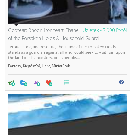
Godtear: Rhodri Ironheart, Thane
Üzletek -
7 990 Ft-tól
of the Forsaken Holds & Household Guard
"Proud, stoic, and resolute, the Thane of the Forsaken Holds
stands as a guardian against all who would seek to visit ruin upon
the land of his ancestors, or its people....
Fantasy
,
Kiegészítő
,
Harc
,
Miniatűrök
0