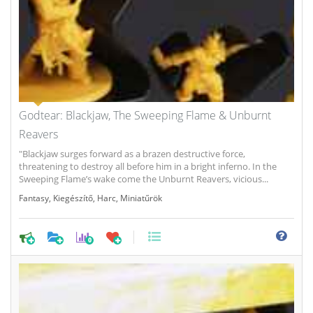
Godtear: Blackjaw, The Sweeping Flame & Unburnt
Reavers
"Blackjaw surges forward as a brazen destructive force,
threatening to destroy all before him in a bright inferno. In the
Sweeping Flame’s wake come the Unburnt Reavers, vicious...
Fantasy
,
Kiegészítő
,
Harc
,
Miniatűrök
0