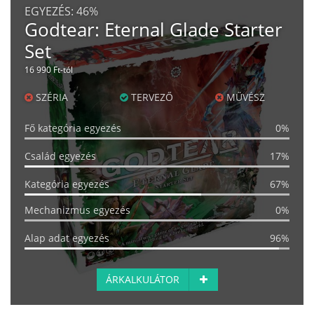
EGYEZÉS:
46%
Godtear: Eternal Glade Starter
Set
16 990 Ft-tól
SZÉRIA
TERVEZŐ
MŰVÉSZ
Fő kategória egyezés
0%
Család egyezés
17%
Kategória egyezés
67%
Mechanizmus egyezés
0%
Alap adat egyezés
96%
ÁRKALKULÁTOR