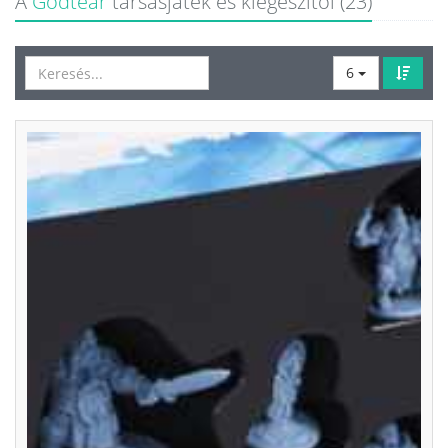
A
Godtear
társasjáték és kiegészítői (23)
6