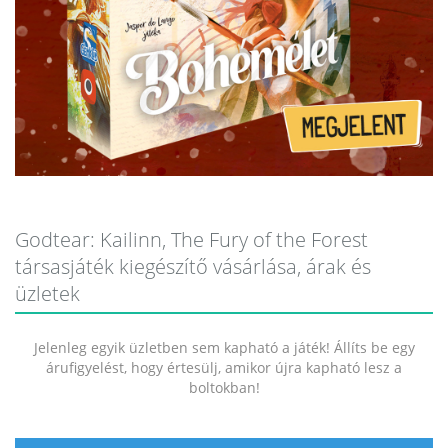
Godtear: Kailinn, The Fury of the Forest
társasjáték kiegészítő vásárlása, árak és
üzletek
Jelenleg egyik üzletben sem kapható a játék! Állíts be egy
árufigyelést, hogy értesülj, amikor újra kapható lesz a
boltokban!