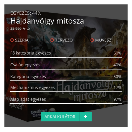
EGYEZÉS:
44%
Hajdanvölgy mítosza
22 990 Ft-tól
SZÉRIA
TERVEZŐ
MŰVÉSZ
Fő kategória egyezés
50%
Család egyezés
40%
Kategória egyezés
50%
Mechanizmus egyezés
17%
Alap adat egyezés
97%
ÁRKALKULÁTOR