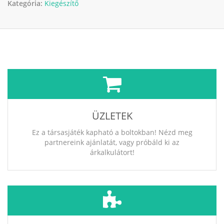
Kategória:
Kiegészítő
ÜZLETEK
Ez a társasjáték kapható a boltokban! Nézd meg
partnereink ajánlatát, vagy próbáld ki az
árkalkulátort!