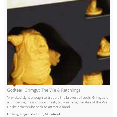
Godtear: Grimgut, The Vile & Retchlings
"A wicked sight enough to trouble the bravest of souls, Grimgut is
a lumbering mass of spoilt flesh, truly earning the alias of the Vile.
Unlike others who seek to attract a band...
Fantasy
,
Kiegészítő
,
Harc
,
Miniatűrök