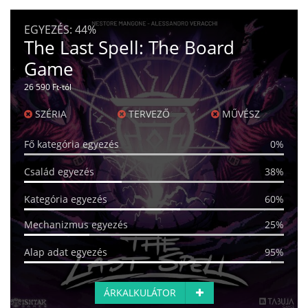
EGYEZÉS:
44%
The Last Spell: The Board
Game
26 590 Ft-tól
SZÉRIA
TERVEZŐ
MŰVÉSZ
Fő kategória egyezés
0%
Család egyezés
38%
Kategória egyezés
60%
Mechanizmus egyezés
25%
Alap adat egyezés
95%
ÁRKALKULÁTOR