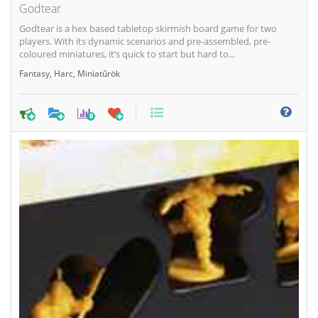
Godtear
Godtear is a hex based tabletop skirmish board game for two
players. With its dynamic scenarios and pre-assembled, pre-
coloured miniatures, it’s quick to start but hard to...
Fantasy
,
Harc
,
Miniatűrök
0