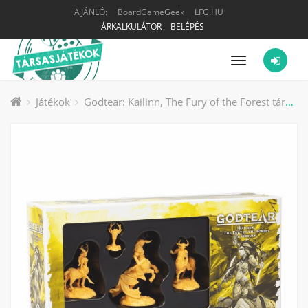
AJÁNLÓ:
BoardGameGeek
LFG.HU
ÁRKALKULÁTOR
BELÉPÉS
Menü
Játékok
Godtear: Kailinn, The Fury of the Forest társasjáték kiegészítő