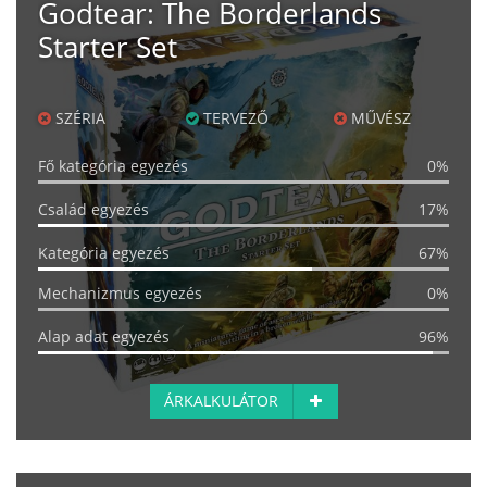
Godtear: The Borderlands
Starter Set
SZÉRIA
TERVEZŐ
MŰVÉSZ
Fő kategória egyezés
0%
Család egyezés
17%
Kategória egyezés
67%
Mechanizmus egyezés
0%
Alap adat egyezés
96%
ÁRKALKULÁTOR