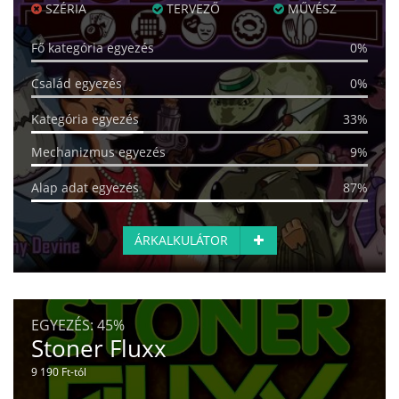
SZÉRIA
TERVEZŐ
MŰVÉSZ
Fő kategória egyezés
0%
Család egyezés
0%
Kategória egyezés
33%
Mechanizmus egyezés
9%
Alap adat egyezés
87%
ÁRKALKULÁTOR
EGYEZÉS:
45%
Stoner Fluxx
9 190 Ft-tól