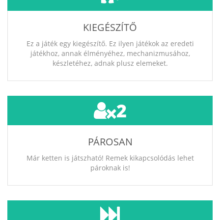
KIEGÉSZÍTŐ
Ez a játék egy kiegészítő. Ez ilyen játékok az eredeti
játékhoz, annak élményéhez, mechanizmusához,
készletéhez, adnak plusz elemeket.
2
PÁROSAN
Már ketten is játszható! Remek kikapcsolódás lehet
pároknak is!