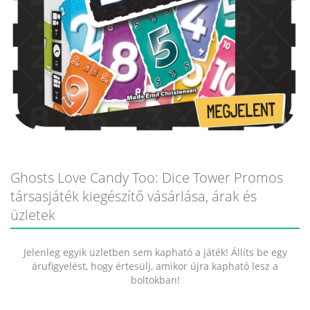
Ghosts Love Candy Too: Dice Tower Promos
társasjáték kiegészítő vásárlása, árak és
üzletek
Jelenleg egyik üzletben sem kapható a játék! Állíts be egy
árufigyelést, hogy értesülj, amikor újra kapható lesz a
boltokban!