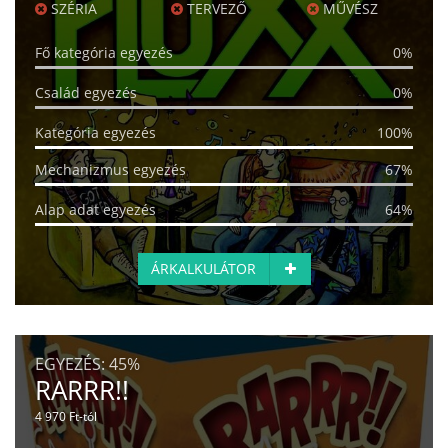
SZÉRIA
TERVEZŐ
MŰVÉSZ
Fő kategória egyezés
0%
Család egyezés
0%
Kategória egyezés
100%
Mechanizmus egyezés
67%
Alap adat egyezés
64%
ÁRKALKULÁTOR
EGYEZÉS:
45%
RARRR!!
4 970 Ft-tól