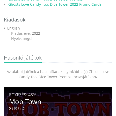
Ghosts Love Candy Too: Dice Tower 2022 Promo Cards
Kiadások
English
Kiadás éve:
2022
Nyelv: angol
Hasonló játékok
Az alábbi játékok a hasonlítanak leginkább a(z) Ghosts Love
Candy Too: Dice Tower Promos társasjátékhoz
EGYEZÉS:
48%
Mob Town
5 990 Ft-tól