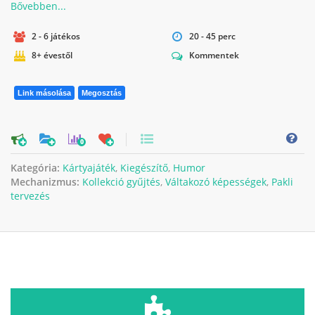
2 - 6 játékos
20 - 45 perc
8+ évestől
Kommentek
Link másolása
Megosztás
0
Kategória:
Kártyajáték
,
Kiegészítő
,
Humor
Mechanizmus:
Kollekció gyűjtés
,
Váltakozó képességek
,
Pakli
tervezés