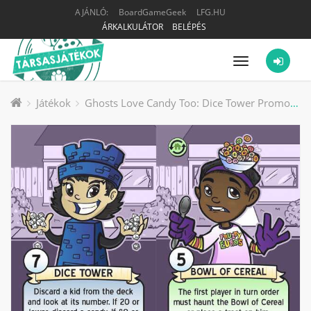
AJÁNLÓ:
BoardGameGeek
LFG.HU
ÁRKALKULÁTOR
BELÉPÉS
Menü
Játékok
Ghosts Love Candy Too: Dice Tower Promos társasjáték kiegészítő