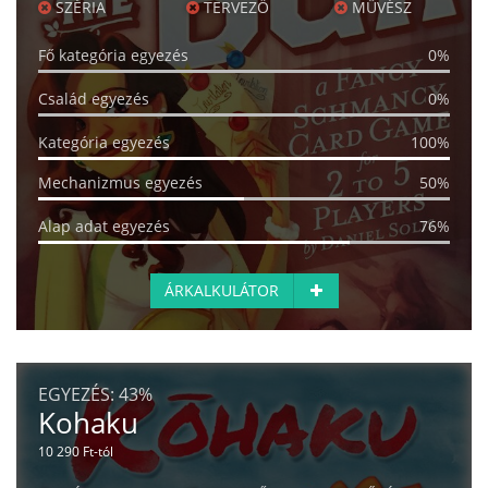
SZÉRIA
TERVEZŐ
MŰVÉSZ
Fő kategória egyezés
0%
Család egyezés
0%
Kategória egyezés
100%
Mechanizmus egyezés
50%
Alap adat egyezés
76%
ÁRKALKULÁTOR
EGYEZÉS:
43%
Kohaku
10 290 Ft-tól