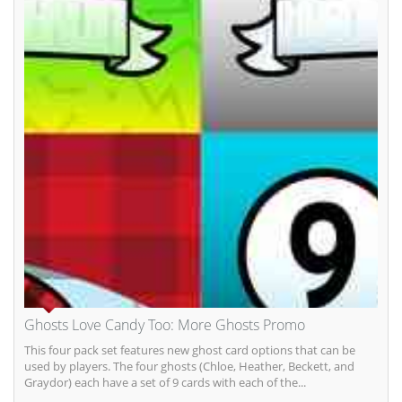
Ghosts Love Candy Too: More Ghosts Promo
This four pack set features new ghost card options that can be
used by players. The four ghosts (Chloe, Heather, Beckett, and
Graydor) each have a set of 9 cards with each of the...