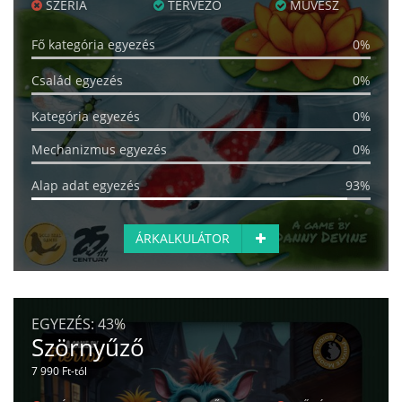
SZÉRIA
TERVEZŐ
MŰVÉSZ
Fő kategória egyezés
0%
Család egyezés
0%
Kategória egyezés
0%
Mechanizmus egyezés
0%
Alap adat egyezés
93%
ÁRKALKULÁTOR
EGYEZÉS:
43%
Szörnyűző
7 990 Ft-tól