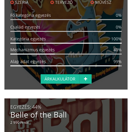
SZÉRIA
TERVEZŐ
MŰVÉSZ
Fő kategória egyezés
0%
Család egyezés
0%
Kategória egyezés
100%
Mechanizmus egyezés
40%
Alap adat egyezés
99%
ÁRKALKULÁTOR
EGYEZÉS:
44%
Belle of the Ball
2 990 Ft-tól