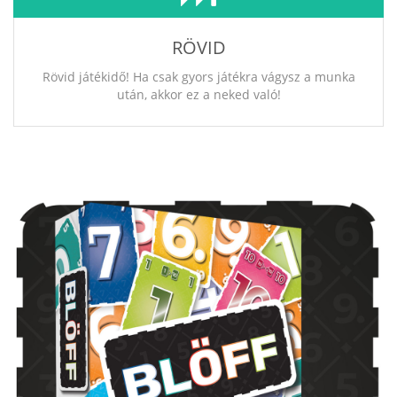
RÖVID
Rövid játékidő! Ha csak gyors játékra vágysz a munka
után, akkor ez a neked való!