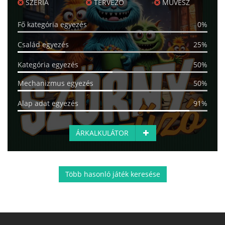
SZÉRIA
TERVEZŐ
MŰVÉSZ
Fő kategória egyezés
0%
Család egyezés
25%
Kategória egyezés
50%
Mechanizmus egyezés
50%
Alap adat egyezés
91%
ÁRKALKULÁTOR
Több hasonló játék keresése