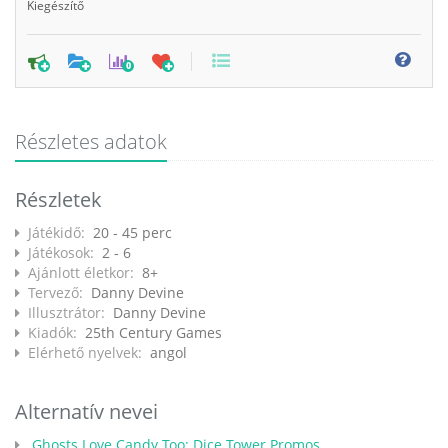
Kiegészítő
0
Részletes adatok
Részletek
Játékidő:
20 - 45 perc
Játékosok:
2 - 6
Ajánlott életkor:
8+
Tervező:
Danny Devine
Illusztrátor:
Danny Devine
Kiadók:
25th Century Games
Elérhető nyelvek:
angol
Alternatív nevei
Ghosts Love Candy Too: Dice Tower Promos