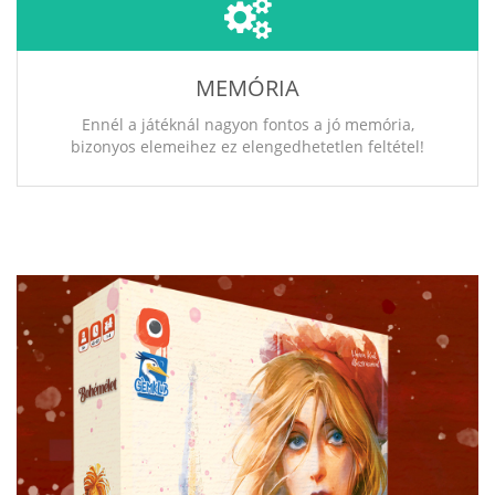
MEMÓRIA
Ennél a játéknál nagyon fontos a jó memória,
bizonyos elemeihez ez elengedhetetlen feltétel!