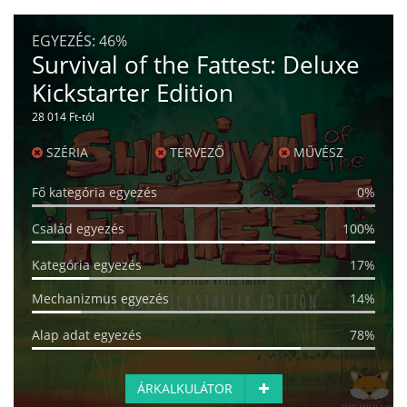
EGYEZÉS:
46%
Survival of the Fattest: Deluxe
Kickstarter Edition
28 014 Ft-tól
SZÉRIA
TERVEZŐ
MŰVÉSZ
Fő kategória egyezés
0%
Család egyezés
100%
Kategória egyezés
17%
Mechanizmus egyezés
14%
Alap adat egyezés
78%
ÁRKALKULÁTOR