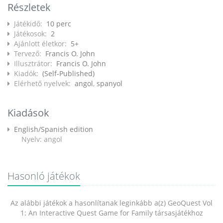
Részletek
Játékidő:
10 perc
Játékosok:
2
Ajánlott életkor:
5+
Tervező:
Francis O. John
Illusztrátor:
Francis O. John
Kiadók:
(Self-Published)
Elérhető nyelvek:
angol
,
spanyol
Kiadások
English/Spanish edition
Nyelv: angol
Hasonló játékok
Az alábbi játékok a hasonlítanak leginkább a(z) GeoQuest Vol
1: An Interactive Quest Game for Family társasjátékhoz