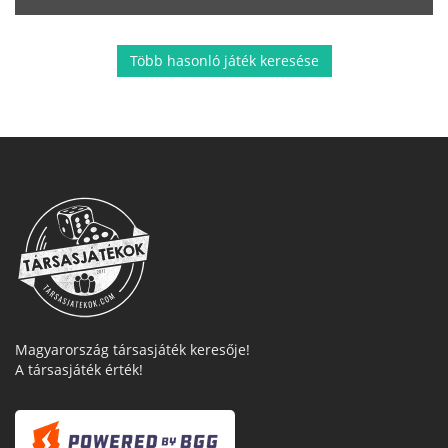
Több hasonló játék keresése
Magyarország társasjáték keresője!
A társasjáték érték!