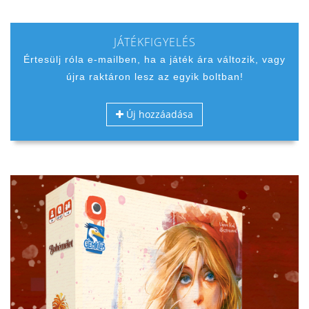
JÁTÉKFIGYELÉS
Értesülj róla e-mailben, ha a játék ára változik, vagy
újra raktáron lesz az egyik boltban!
Új hozzáadása