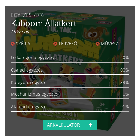
EGYEZÉS:
47%
Kaboom Állatkert
7 690 Ft-tól
SZÉRIA
TERVEZŐ
MŰVÉSZ
Fő kategória egyezés
0%
Család egyezés
100%
Kategória egyezés
33%
Mechanizmus egyezés
0%
Alap adat egyezés
91%
ÁRKALKULÁTOR