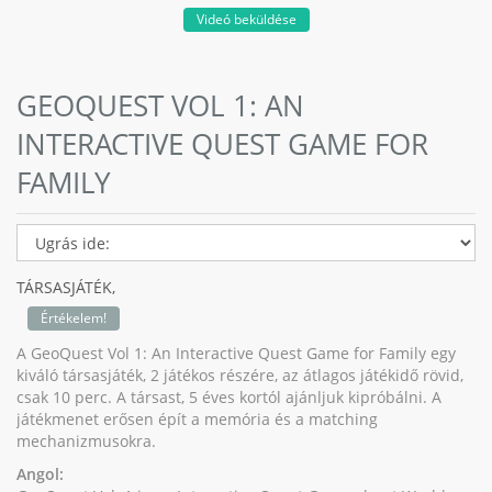
Videó beküldése
GEOQUEST VOL 1: AN
INTERACTIVE QUEST GAME FOR
FAMILY
TÁRSASJÁTÉK,
Értékelem!
A GeoQuest Vol 1: An Interactive Quest Game for Family egy
kiváló társasjáték, 2 játékos részére, az átlagos játékidő rövid,
csak 10 perc. A társast, 5 éves kortól ajánljuk kipróbálni. A
játékmenet erősen épít a memória és a matching
mechanizmusokra.
Angol: