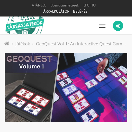
AJÁNLÓ:
BoardGameGeek
LFG.HU
ÁRKALKULÁTOR
BELÉPÉS
Menü
Játékok
GeoQuest Vol 1: An Interactive Quest Game for Family társasjáték