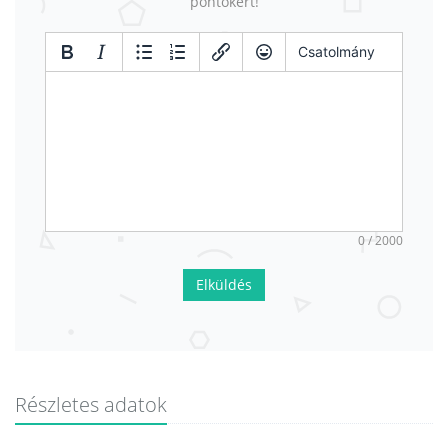
pontokért!
Csatolmány
0 / 2000
Elküldés
Részletes adatok