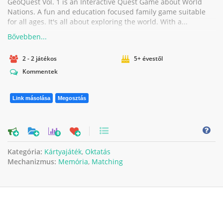
GeoQuest Vol. 1 is an Interactive Quest Game about World
Nations. A fun and education focused family game suitable
for all ages. It's all about exploring the world. With a...
2 - 2 játékos
5+ évestől
Kommentek
Link másolása
Megosztás
0
Kategória:
Kártyajáték
,
Oktatás
Mechanizmus:
Memória
,
Matching