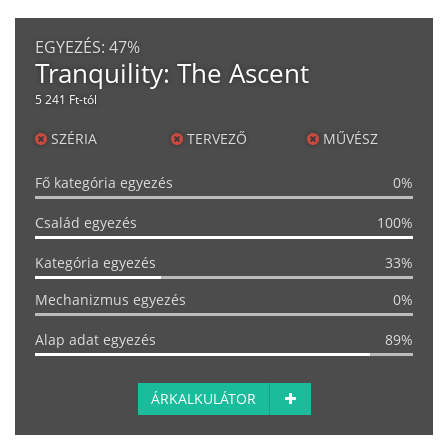
EGYEZÉS:
47%
Tranquility: The Ascent
5 241 Ft-tól
SZÉRIA
TERVEZŐ
MŰVÉSZ
Fő kategória egyezés
0%
Család egyezés
100%
Kategória egyezés
33%
Mechanizmus egyezés
0%
Alap adat egyezés
89%
ÁRKALKULÁTOR