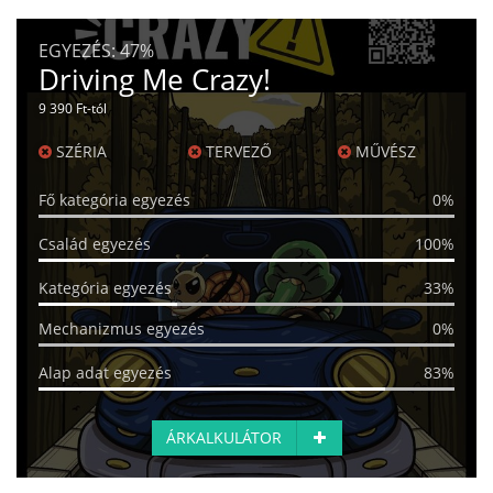
EGYEZÉS:
47%
Driving Me Crazy!
9 390 Ft-tól
SZÉRIA
TERVEZŐ
MŰVÉSZ
Fő kategória egyezés
0%
Család egyezés
100%
Kategória egyezés
33%
Mechanizmus egyezés
0%
Alap adat egyezés
83%
ÁRKALKULÁTOR