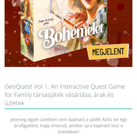
GeoQuest Vol 1: An Interactive Quest Game
for Family társasjáték vásárlása, árak és
üzletek
Jelenleg egyik üzletben sem kapható a játék! Állíts be egy
árufigyelést, hogy értesülj, amikor újra kapható lesz a
boltokban!