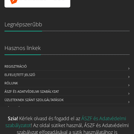
Legnépszerűbb
Hasznos linkek
REGISZTRÁCIÓ
ELFELEJTETT JELSZÓ
RÓLUNK
ÁSZF ÉS ADATVÉDELMI SZABÁLYZAT
ÜZLETEKNEK SZÁNT SZOLGÁLTATÁSOK
MÉDIAAJÁNLAT
Szia!
Kérlek olvasd és fogadd el az
ÁSZF és Adatvédelmi
szabályzatot
! Az oldal sütiket használ, ÁSZF és Adatvédelmi
Kapcsolat
szabályzat elfogadásával a sütik használatához is