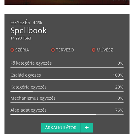
EGYEZÉS:
44%
Spellbook
14 990 Ft-tól
SZÉRIA
TERVEZŐ
MŰVÉSZ
Fő kategória egyezés
0%
Család egyezés
100%
Kategória egyezés
20%
Mechanizmus egyezés
0%
Alap adat egyezés
76%
ÁRKALKULÁTOR