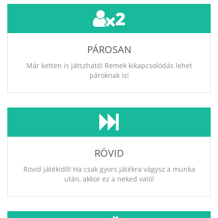
2
PÁROSAN
Már ketten is játszható! Remek kikapcsolódás lehet
pároknak is!
RÖVID
Rövid játékidő! Ha csak gyors játékra vágysz a munka
után, akkor ez a neked való!