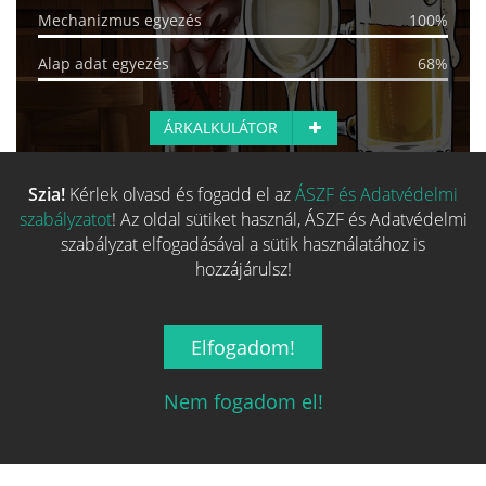
Mechanizmus egyezés
100%
Alap adat egyezés
68%
ÁRKALKULÁTOR
Szia!
Kérlek olvasd és fogadd el az
ÁSZF és Adatvédelmi
Több hasonló játék keresése
szabályzatot
! Az oldal sütiket használ, ÁSZF és Adatvédelmi
szabályzat elfogadásával a sütik használatához is
hozzájárulsz!
Elfogadom!
Nem fogadom el!