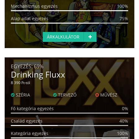
Mechanizmus egyezés
100%
Alap adat egyezés
75%
ÁRKALKULÁTOR
EGYEZÉS:
69%
Drinking Fluxx
8 390 Ft-tól
SZÉRIA
TERVEZŐ
MŰVÉSZ
Fő kategória egyezés
0%
Család egyezés
40%
Kategória egyezés
100%