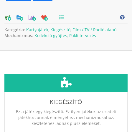
0
Kategória:
Kártyajáték
,
Kiegészítő
,
Film / TV / Rádió alapú
Mechanizmus:
Kollekció gyűjtés
,
Pakli tervezés
KIEGÉSZÍTŐ
Ez a játék egy kiegészítő. Ez ilyen játékok az eredeti
játékhoz, annak élményéhez, mechanizmusához,
készletéhez, adnak plusz elemeket.