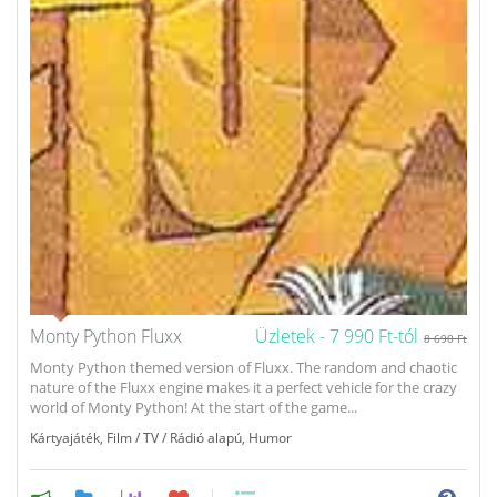
Monty Python Fluxx
Üzletek -
7 990 Ft-tól
8 690 Ft
Monty Python themed version of Fluxx. The random and chaotic
nature of the Fluxx engine makes it a perfect vehicle for the crazy
world of Monty Python! At the start of the game...
Kártyajáték
,
Film / TV / Rádió alapú
,
Humor