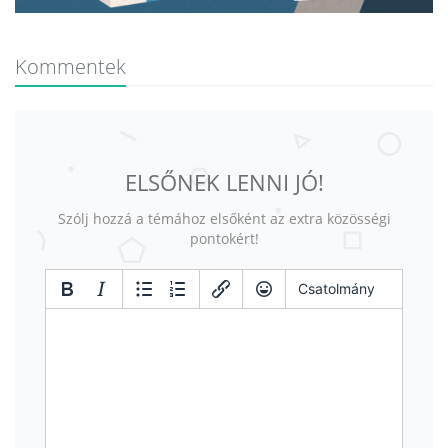
Kommentek
ELSŐNEK LENNI JÓ!
Szólj hozzá a témához elsőként az extra közösségi
pontokért!
Csatolmány