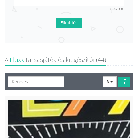
0 / 2000
Elküldés
A
Fluxx
társasjáték és kiegészítői (44)
6