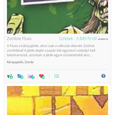
Zombie Fluxx
Üzletek -
3 849 Ft-tól
4 400 Ft
A Fluxx a kártyajáték, ahol csak a változás állandó. Ezúttal
zombikkal! A játék elején csupán két egyszerű szabályt kell
betartanotok, azonban a játék egyre összetettebb lesz...
Kártyajáték
,
Zombi
0