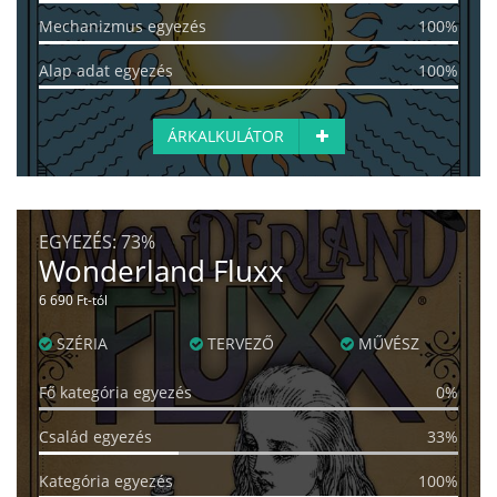
Mechanizmus egyezés
100%
Alap adat egyezés
100%
ÁRKALKULÁTOR
EGYEZÉS:
73%
Wonderland Fluxx
6 690 Ft-tól
SZÉRIA
TERVEZŐ
MŰVÉSZ
Fő kategória egyezés
0%
Család egyezés
33%
Kategória egyezés
100%