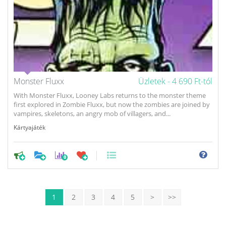
Monster Fluxx
Üzletek -
4 690 Ft-tól
With Monster Fluxx, Looney Labs returns to the monster theme
first explored in Zombie Fluxx, but now the zombies are joined by
vampires, skeletons, an angry mob of villagers, and...
Kártyajáték
0
1
2
3
4
5
>
>>