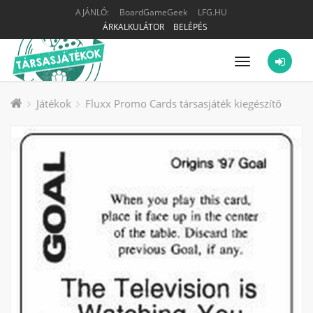
AJÁNLÓ:
BoardGameGeek
LFG.HU
ÁRKALKULÁTOR
BELÉPÉS
Menü
Játékok
Fluxx Promo Cards társasjáték kiegészítő