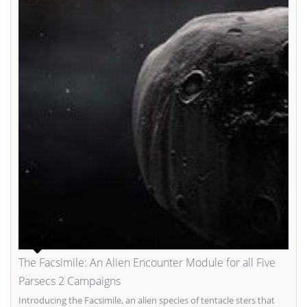
The Facsimile: An Alien Encounter Module for all Five
Parsecs 2 Campaigns
Introducing the Facsimile, an alien species of tentacle sters that