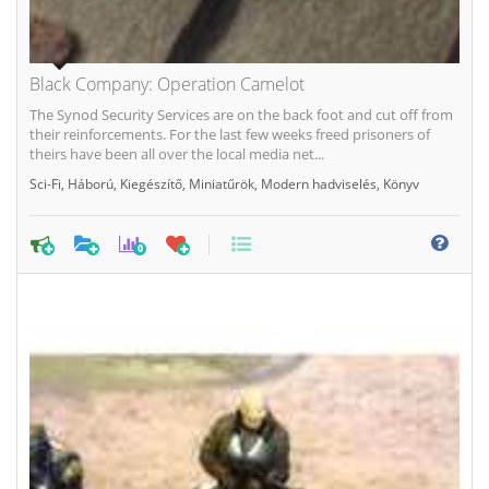
Black Company: Operation Camelot
The Synod Security Services are on the back foot and cut off from
their reinforcements. For the last few weeks freed prisoners of
theirs have been all over the local media net...
Sci-Fi
,
Háború
,
Kiegészítő
,
Miniatűrök
,
Modern hadviselés
,
Könyv
0