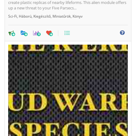
create plastic replicas of nearby lifeforms. This alien module offers
up a new threat to your Five Parsecs...
Sci-Fi
,
Háború
,
Kiegészítő
,
Miniatűrök
,
Könyv
0