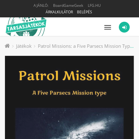
AJÁNLÓ:
BoardGameGeek
LFG.HU
ÁRKALKULÁTOR
BELÉPÉS
Menü
Játékok
Patrol Missions: a Five Parsecs Mission Type társasjáték kiegészítő