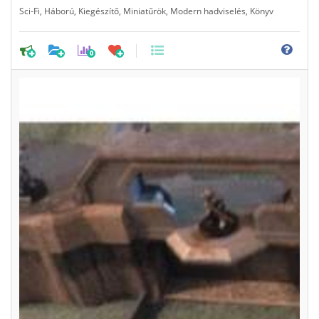
Sci-Fi
,
Háború
,
Kiegészítő
,
Miniatűrök
,
Modern hadviselés
,
Könyv
0