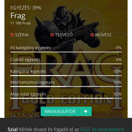
EGYEZÉS:
39%
Frag
11 190 Ft-tól
SZÉRIA
TERVEZŐ
MŰVÉSZ
Fő kategória egyezés
0%
Család egyezés
0%
Kategória egyezés
50%
Mechanizmus egyezés
50%
Alap adat egyezés
92%
ÁRKALKULÁTOR
Szia!
Kérlek olvasd és fogadd el az
ÁSZF és Adatvédelmi