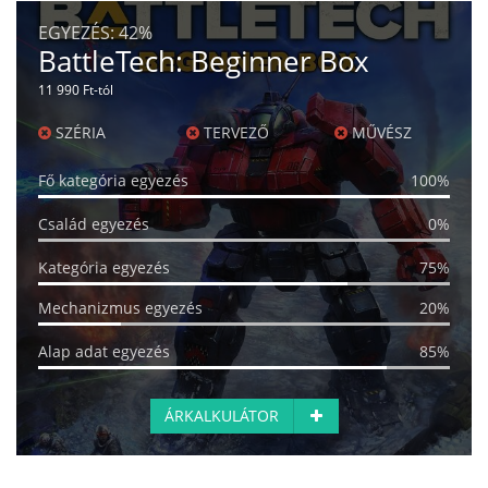
EGYEZÉS:
42%
BattleTech: Beginner Box
11 990 Ft-tól
SZÉRIA
TERVEZŐ
MŰVÉSZ
Fő kategória egyezés
100%
Család egyezés
0%
Kategória egyezés
75%
Mechanizmus egyezés
20%
Alap adat egyezés
85%
ÁRKALKULÁTOR