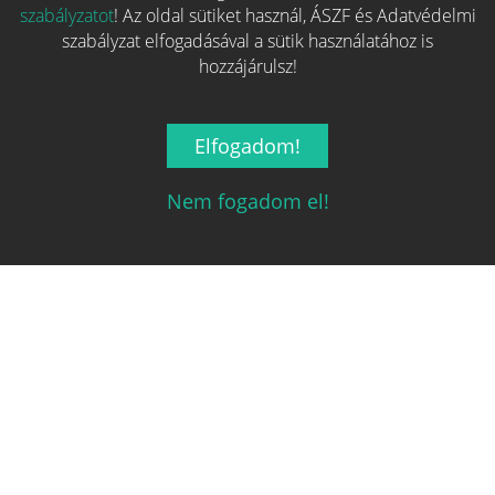
Több hasonló játék keresése
szabályzatot
! Az oldal sütiket használ, ÁSZF és Adatvédelmi
szabályzat elfogadásával a sütik használatához is
hozzájárulsz!
Elfogadom!
Nem fogadom el!
Magyarország társasjáték keresője!
A társasjáték érték!