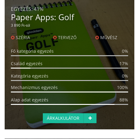
EGYEZÉS:
41%
Paper Apps: Golf
3 890 Ft-tól
SZÉRIA
TERVEZŐ
MŰVÉSZ
Fő kategória egyezés
0%
Család egyezés
17%
Kategória egyezés
0%
Mechanizmus egyezés
100%
Alap adat egyezés
88%
ÁRKALKULÁTOR