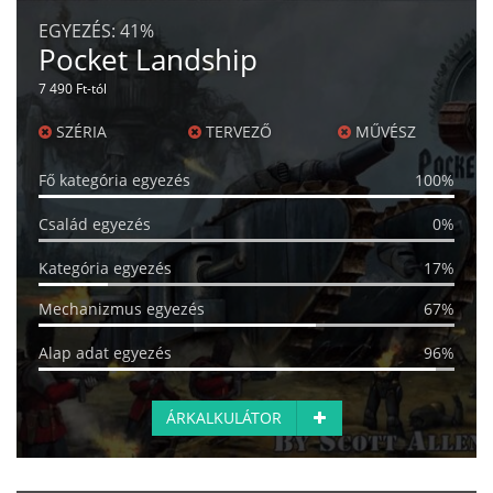
EGYEZÉS:
41%
Pocket Landship
7 490 Ft-tól
SZÉRIA
TERVEZŐ
MŰVÉSZ
Fő kategória egyezés
100%
Család egyezés
0%
Kategória egyezés
17%
Mechanizmus egyezés
67%
Alap adat egyezés
96%
ÁRKALKULÁTOR