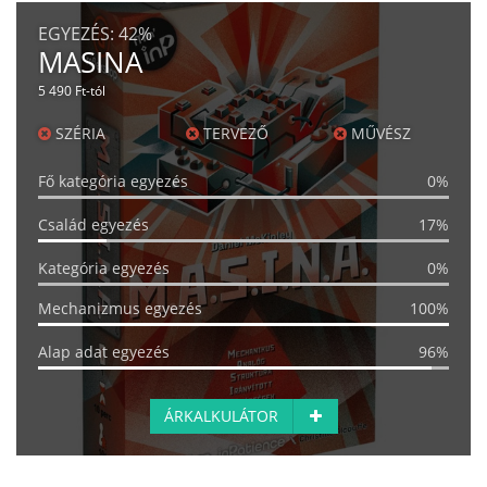
EGYEZÉS:
42%
MASINA
5 490 Ft-tól
SZÉRIA
TERVEZŐ
MŰVÉSZ
Fő kategória egyezés
0%
Család egyezés
17%
Kategória egyezés
0%
Mechanizmus egyezés
100%
Alap adat egyezés
96%
ÁRKALKULÁTOR