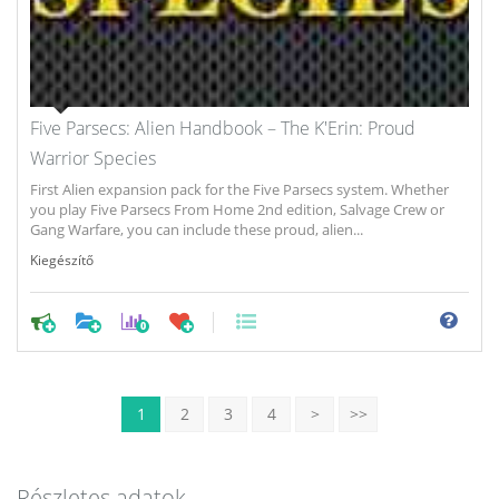
Five Parsecs: Alien Handbook – The K'Erin: Proud
Warrior Species
First Alien expansion pack for the Five Parsecs system. Whether
you play Five Parsecs From Home 2nd edition, Salvage Crew or
Gang Warfare, you can include these proud, alien...
Kiegészítő
0
1
2
3
4
>
>>
Részletes adatok