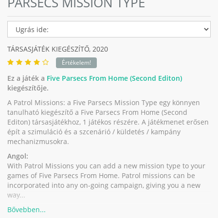
PARSECS MISSION TYPE
TÁRSASJÁTÉK KIEGÉSZÍTŐ,
2020
Értékelem!
Ez a játék a
Five Parsecs From Home (Second Editon)
kiegészítője.
A Patrol Missions: a Five Parsecs Mission Type egy könnyen
tanulható kiegészítő a Five Parsecs From Home (Second
Editon) társasjátékhoz, 1 játékos részére. A játékmenet erősen
épít a szimuláció és a szcenárió / küldetés / kampány
mechanizmusokra.
Angol:
With Patrol Missions you can add a new mission type to your
games of Five Parsecs From Home. Patrol missions can be
incorporated into any on-going campaign, giving you a new
way...