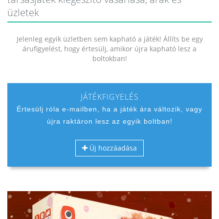
üzletek
Jelenleg egyik üzletben sem kapható a játék! Állíts be egy
árufigyelést, hogy értesülj, amikor újra kapható lesz a
boltokban!
JÁTÉKFIGYELÉS
Értesülj róla e-mailben, ha a játék ára változik, vagy
újra raktáron lesz az egyik boltban!
Új hozzáadása