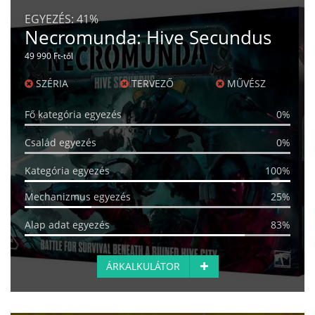
EGYEZÉS:
41%
Necromunda: Hive Secundus
49 990 Ft-tól
SZÉRIA
TERVEZŐ
MŰVÉSZ
Fő kategória egyezés
0%
Család egyezés
0%
Kategória egyezés
100%
Mechanizmus egyezés
25%
Alap adat egyezés
83%
ÁRKALKULÁTOR