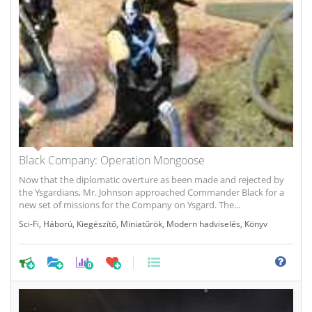
Black Company: Operation Mongoose
Now that the diplomatic overture as been made and rejected by
the Ysgardians, Mr. Johnson approached Commander Black for a
new set of missions for the Company on Ysgard. The...
Sci-Fi
,
Háború
,
Kiegészítő
,
Miniatűrök
,
Modern hadviselés
,
Könyv
0