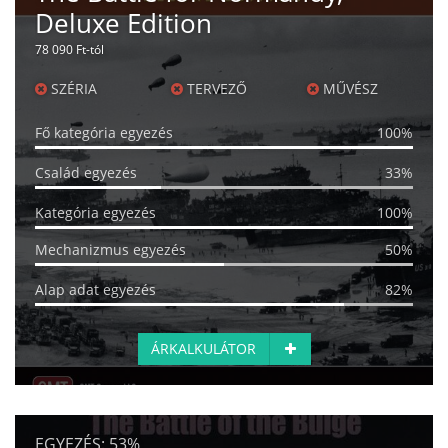
Deluxe Edition
78 090 Ft-tól
SZÉRIA
TERVEZŐ
MŰVÉSZ
Fő kategória egyezés
100%
Család egyezés
33%
Kategória egyezés
100%
Mechanizmus egyezés
50%
Alap adat egyezés
82%
ÁRKALKULÁTOR
EGYEZÉS:
53%