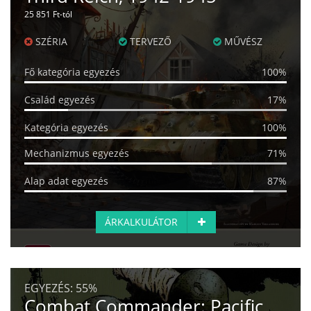
25 851 Ft-tól
SZÉRIA
TERVEZŐ
MŰVÉSZ
Fő kategória egyezés
100%
Család egyezés
17%
Kategória egyezés
100%
Mechanizmus egyezés
71%
Alap adat egyezés
87%
ÁRKALKULÁTOR
EGYEZÉS:
55%
Combat Commander: Pacific