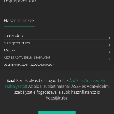
Legnépszerűbb
Hasznos linkek
REGISZTRÁCIÓ
ELFELEJTETT JELSZÓ
RÓLUNK
ÁSZF ÉS ADATVÉDELMI SZABÁLYZAT
ÜZLETEKNEK SZÁNT SZOLGÁLTATÁSOK
MÉDIAAJÁNLAT
Szia!
Kérlek olvasd és fogadd el az
ÁSZF és Adatvédelmi
szabályzatot
! Az oldal sütiket használ, ÁSZF és Adatvédelmi
Kapcsolat
szabályzat elfogadásával a sütik használatához is
hozzájárulsz!
Ha szeretnéd felvenni velünk a kapcsolatot nyugodtan írj egy
e-mailt!