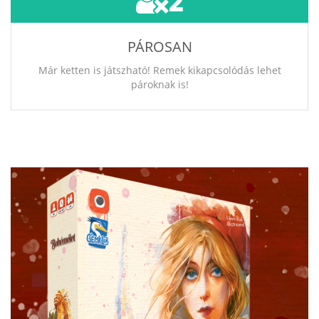
2
PÁROSAN
Már ketten is játszható! Remek kikapcsolódás lehet
pároknak is!