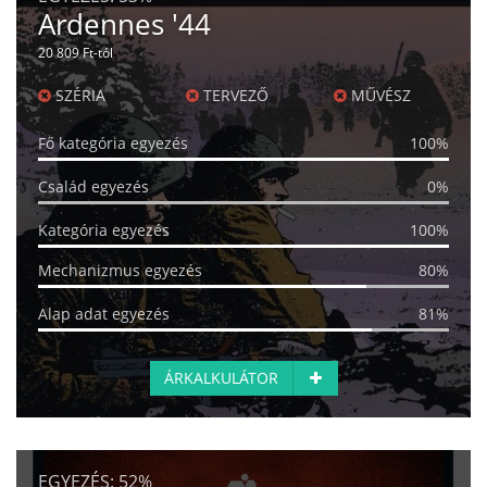
Ardennes '44
20 809 Ft-tól
SZÉRIA
TERVEZŐ
MŰVÉSZ
Fő kategória egyezés
100%
Család egyezés
0%
Kategória egyezés
100%
Mechanizmus egyezés
80%
Alap adat egyezés
81%
ÁRKALKULÁTOR
EGYEZÉS:
52%