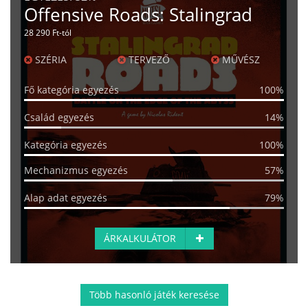
Offensive Roads: Stalingrad
28 290 Ft-tól
SZÉRIA
TERVEZŐ
MŰVÉSZ
Fő kategória egyezés
100%
Család egyezés
14%
Kategória egyezés
100%
Mechanizmus egyezés
57%
Alap adat egyezés
79%
ÁRKALKULÁTOR
Több hasonló játék keresése