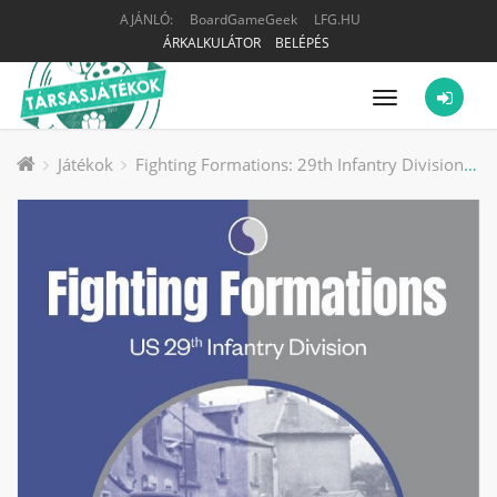
AJÁNLÓ:
BoardGameGeek
LFG.HU
ÁRKALKULÁTOR
BELÉPÉS
Menü
Játékok
Fighting Formations: 29th Infantry Division társasjáték