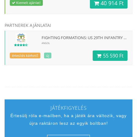
40 914 Ft
Kiemelt ajánlat!
PARTNEREK AJÁNLATAI
FIGHTING FORMATIONS: US 29TH INFANTRY DIVISION - EN
ANGOL
55 590 Ft
értesítés kérhető
új
JÁTÉKFIGYELÉS
Értesülj róla e-mailben, ha a játék ára változik, vagy
újra raktáron lesz az egyik boltban!