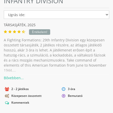
INFANTRY DIVISION
TÁRSASJÁTÉK,
2025
Értékelem!
A Fighting Formations: 29th Infantry Division egy közepesen
összetett társasjáték, 2 játékos részére, az átlagos játékidő
hosszú, akár 3 óra is lehet. A játékmenet erősen épít a
hatszög-rács, a szimuláció, a kockadobás, a váltakozó fázisok
és a rács mozgás mechanizmusokra. Take command of
elements of this American formation from June to November
1944....
2 - 2 játékos
3 óra
Közepesen összetett
Bemutató
Kommentek