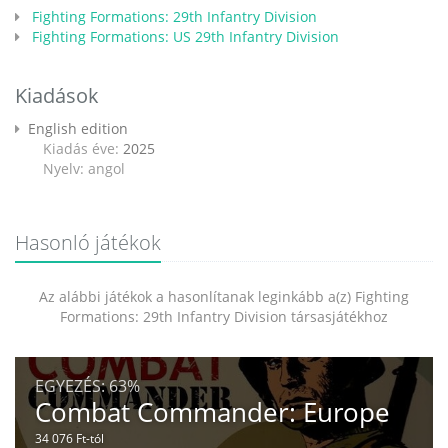
Fighting Formations: 29th Infantry Division
Fighting Formations: US 29th Infantry Division
Kiadások
English edition
Kiadás éve:
2025
Nyelv: angol
Hasonló játékok
Az alábbi játékok a hasonlítanak leginkább a(z) Fighting
Formations: 29th Infantry Division társasjátékhoz
EGYEZÉS:
63%
Combat Commander: Europe
34 076 Ft-tól