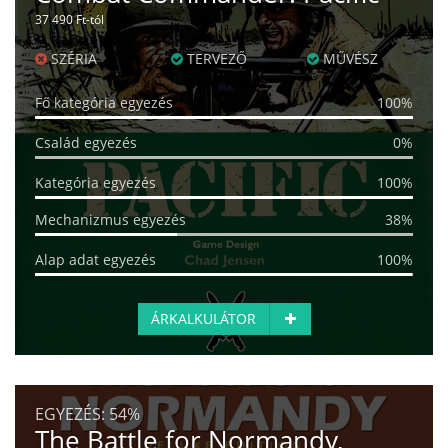
37 490 Ft-tól
SZÉRIA
TERVEZŐ
MŰVÉSZ
Fő kategória egyezés
100%
Család egyezés
0%
Kategória egyezés
100%
Mechanizmus egyezés
38%
Alap adat egyezés
100%
ÁRKALKULÁTOR
EGYEZÉS:
54%
The Battle for Normandy,