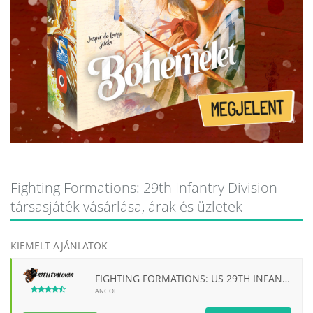
Fighting Formations: 29th Infantry Division
társasjáték vásárlása, árak és üzletek
KIEMELT AJÁNLATOK
FIGHTING FORMATIONS: US 29TH INFANTRY DIVISION
ANGOL