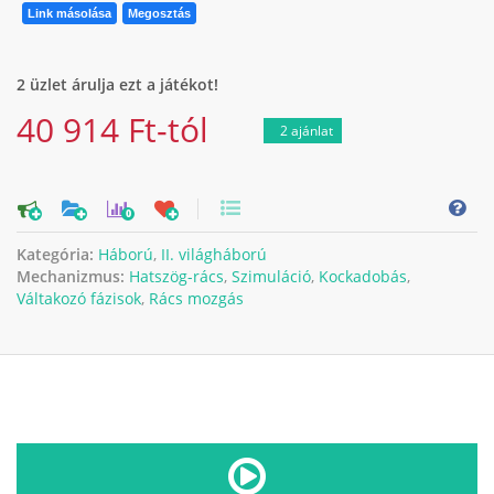
Link másolása
Megosztás
2 üzlet árulja ezt a játékot!
40 914 Ft-tól
2 ajánlat
0
Kategória:
Háború
,
II. világháború
Mechanizmus:
Hatszög-rács
,
Szimuláció
,
Kockadobás
,
Váltakozó fázisok
,
Rács mozgás