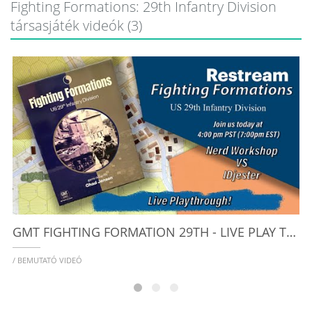
Fighting Formations: 29th Infantry Division
társasjáték videók (3)
/
GMT FIGHTING FORMATION 29TH - LIVE PLAY THROUGH! DAY ONE
/ BEMUTATÓ VIDEÓ