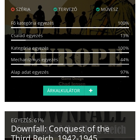
SZÉRIA
TERVEZŐ
MŰVÉSZ
Fő kategória egyezés
100%
Család egyezés
13%
Kategória egyezés
100%
Mechanizmus egyezés
44%
Alap adat egyezés
97%
ÁRKALKULÁTOR
EGYEZÉS:
61%
Downfall: Conquest of the
Third Reich, 1942-1945