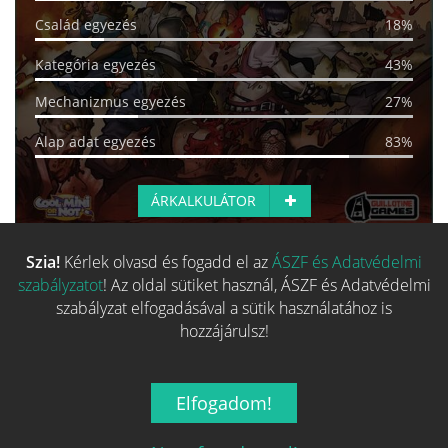
Család egyezés
18%
Kategória egyezés
43%
Mechanizmus egyezés
27%
Alap adat egyezés
83%
ÁRKALKULÁTOR
Szia!
Kérlek olvasd és fogadd el az
ÁSZF és Adatvédelmi
Több hasonló játék keresése
szabályzatot
! Az oldal sütiket használ, ÁSZF és Adatvédelmi
szabályzat elfogadásával a sütik használatához is
hozzájárulsz!
Elfogadom!