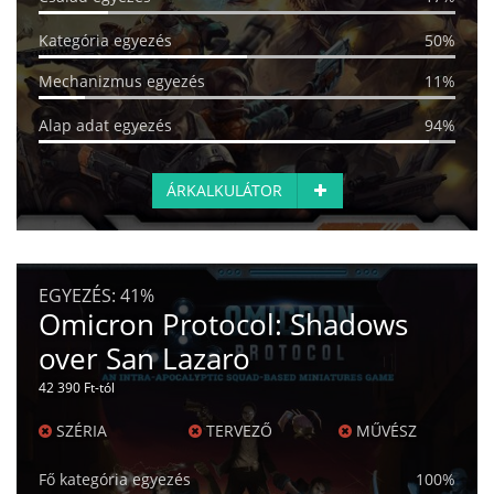
Kategória egyezés
50%
Mechanizmus egyezés
11%
Alap adat egyezés
94%
ÁRKALKULÁTOR
EGYEZÉS:
41%
Omicron Protocol: Shadows
over San Lazaro
42 390 Ft-tól
SZÉRIA
TERVEZŐ
MŰVÉSZ
Fő kategória egyezés
100%