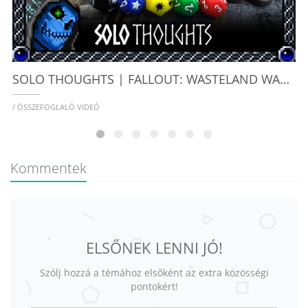
SOLO THOUGHTS | FALLOUT: WASTELAND WARFARE
/ ÖSSZEFOGLALÓ VIDEÓ
Kommentek
ELSŐNEK LENNI JÓ!
Szólj hozzá a témához elsőként az extra közösségi
pontokért!