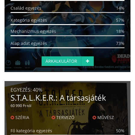
Család egyezés
14%
Kategória egyezés
57%
Mechanizmus egyezés
18%
Alap adat egyezés
73%
ÁRKALKULÁTOR
EGYEZÉS:
40%
S.T.A.L.K.E.R.: A társasjáték
60 990 Ft-tól
SZÉRIA
TERVEZŐ
MŰVÉSZ
Fő kategória egyezés
50%