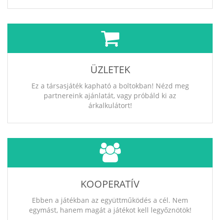
ÜZLETEK
Ez a társasjáték kapható a boltokban! Nézd meg
partnereink ajánlatát, vagy próbáld ki az
árkalkulátort!
KOOPERATÍV
Ebben a játékban az együttműködés a cél. Nem
egymást, hanem magát a játékot kell legyőznötök!