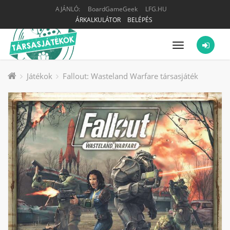
AJÁNLÓ:
BoardGameGeek
LFG.HU
ÁRKALKULÁTOR
BELÉPÉS
Menü
Játékok
Fallout: Wasteland Warfare társasjáték