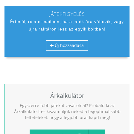
JÁTÉKFIGYELÉS
Értesülj róla e-mailben, ha a játék ára változik, vagy
újra raktáron lesz az egyik boltban!
Új hozzáadása
Árkalkulátor
Egyszerre több játékot vásárolnál? Próbáld ki az
Árkalkulátort és kiszámoljuk neked a legoptimálisabb
feltételeket, hogy a legjobb árat kapd meg!