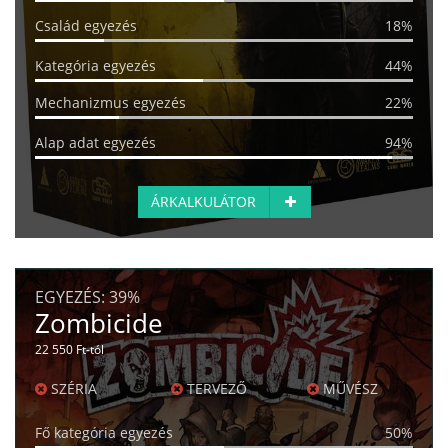
Család egyezés
18%
Kategória egyezés
44%
Mechanizmus egyezés
22%
Alap adat egyezés
94%
ÁRKALKULÁTOR
EGYEZÉS:
39%
Zombicide
22 550 Ft-tól
SZÉRIA
TERVEZŐ
MŰVÉSZ
Fő kategória egyezés
50%