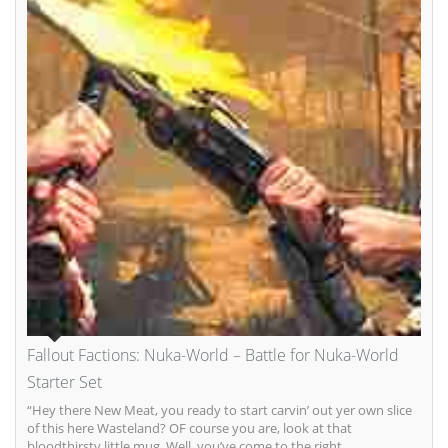
Fallout Factions: Nuka-World – Battle for Nuka-World
Starter Set
“Hey there New Meat, you ready to start carvin’ out yer own slice
of this here Wasteland? OF course you are, look at that
bloodthirsty little mug. Well, you’ve come to the right...