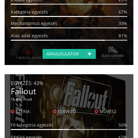
Kategória egyezés
67%
Mechanizmus egyezés
33%
Alap adat egyezés
81%
ÁRKALKULÁTOR
EGYEZÉS:
43%
Fallout
16 890 Ft-tól
SZÉRIA
TERVEZŐ
MŰVÉSZ
Fő kategória egyezés
50%
Család egyezés
67%