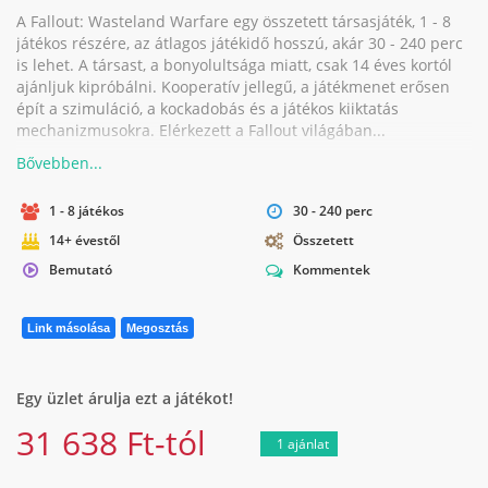
A Fallout: Wasteland Warfare egy összetett társasjáték, 1 - 8
játékos részére, az átlagos játékidő hosszú, akár 30 - 240 perc
is lehet. A társast, a bonyolultsága miatt, csak 14 éves kortól
ajánljuk kipróbálni. Kooperatív jellegű, a játékmenet erősen
épít a szimuláció, a kockadobás és a játékos kiiktatás
mechanizmusokra. Elérkezett a Fallout világában...
1 - 8 játékos
30 - 240 perc
14+ évestől
Összetett
Bemutató
Kommentek
Link másolása
Megosztás
Egy üzlet árulja ezt a játékot!
31 638 Ft-tól
1 ajánlat