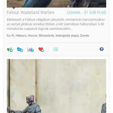
Fallout: Wasteland Warfare
Üzletek -
31 638 Ft-tól
Elérkezett a Fallout világában játszódó, miniatúrás harcszimulátor
az asztali játékok soraiba! Ebben a két személyes háborúban 3-30
miniatúrás csapatok fognak szembeszállni...
Sci-Fi
,
Háború
,
Horror
,
Miniatűrök
,
Videójáték alapú
,
Zombi
0