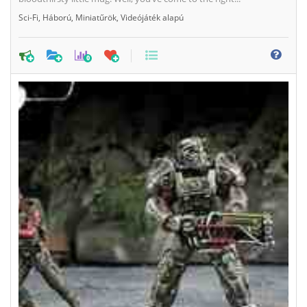
Sci-Fi
,
Háború
,
Miniatűrök
,
Videójáték alapú
0