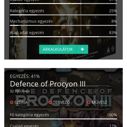
Kategória egyezés
25%
Mechanizmus egyezés
8%
Alap adat egyezés
83%
ÁRKALKULÁTOR
EGYEZÉS:
41%
Defence of Procyon III
32 990 Ft-tól
SZÉRIA
TERVEZŐ
MŰVÉSZ
Fő kategória egyezés
100%
Család egyezés
17%