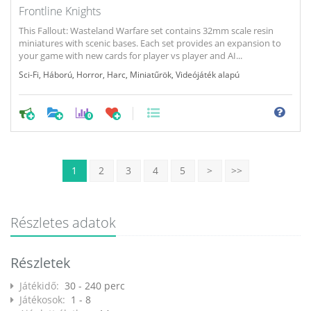
Frontline Knights
This Fallout: Wasteland Warfare set contains 32mm scale resin
miniatures with scenic bases. Each set provides an expansion to
your game with new cards for player vs player and AI...
Sci-Fi
,
Háború
,
Horror
,
Harc
,
Miniatűrök
,
Videójáték alapú
0
1
2
3
4
5
>
>>
Részletes adatok
Részletek
Játékidő:
30 - 240 perc
Játékosok:
1 - 8