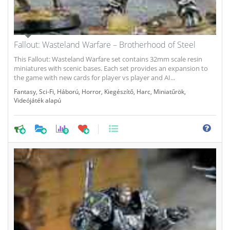
Fallout: Wasteland Warfare – Brotherhood of Steel
This Fallout: Wasteland Warfare set contains 32mm scale resin
miniatures with scenic bases. Each set provides an expansion to
the game with new cards for player vs player and AI...
Fantasy
,
Sci-Fi
,
Háború
,
Horror
,
Kiegészítő
,
Harc
,
Miniatűrök
,
Videójáték alapú
0