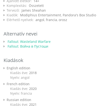
Ajánlott életkor:
14+
Komplexitás:
Összetett
Tervező:
James Sheahan
Kiadók:
Modiphius Entertainment
,
Pandora's Box Studio
Elérhető nyelvek:
angol
,
francia
,
orosz
Alternatív nevei
Fallout: Wasteland Warfare
Fallout: Война в Пустоши
Kiadások
English edition
Kiadás éve:
2018
Nyelv: angol
French edition
Kiadás éve:
2020
Nyelv: francia
Russian edition
Kiadás éve:
2021