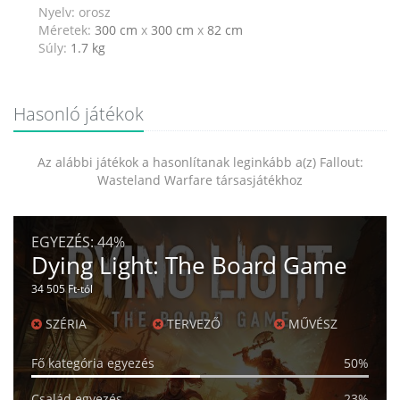
Nyelv: orosz
Méretek:
300 cm
x
300 cm
x
82 cm
Súly:
1.7
kg
Hasonló játékok
Az alábbi játékok a hasonlítanak leginkább a(z) Fallout:
Wasteland Warfare társasjátékhoz
EGYEZÉS:
44%
Dying Light: The Board Game
34 505 Ft-tól
SZÉRIA
TERVEZŐ
MŰVÉSZ
Fő kategória egyezés
50%
Család egyezés
23%