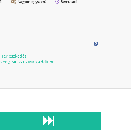
ől
Nagyon egyszerű
Bemutató
/ Terjeszkedés
rseny
,
MOV-16 Map Addition