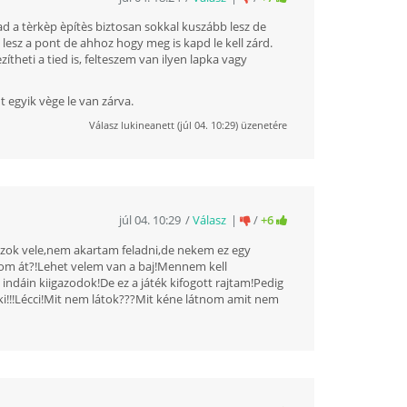
 a tèrkèp èpítès biztosan sokkal kuszább lesz de
 lesz a pont de ahhoz hogy meg is kapd le kell zárd.
theti a tied is, felteszem van ilyen lapka vagy
 egyik vège le van zárva.
Válasz
lukineanett
(
júl 04. 10:29
) üzenetére
júl 04. 10:29
Válasz
/
+6
ozok vele,nem akartam feladni,de nekem ez egy
tom át?!Lehet velem van a baj!Mennem kell
ndáin kiigazodok!De ez a játék kifogott rajtam!Pedig
i!!!Lécci!Mit nem látok???Mit kéne látnom amit nem