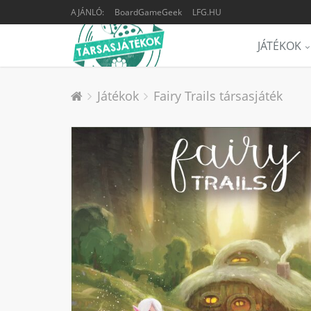
AJÁNLÓ:
BoardGameGeek
LFG.HU
JÁTÉKOK
Játékok
Fairy Trails társasjáték