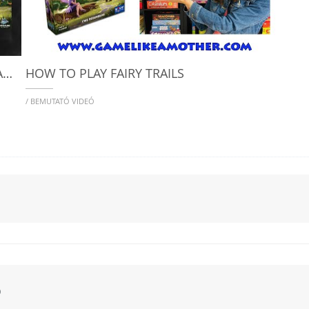
FAIRY TRAILS - HOW TO PLAY - BOARD GAME ARENA (BGA) TEACH
HOW TO PLAY FAIRY TRAILS
/ BEMUTATÓ VIDEÓ
o