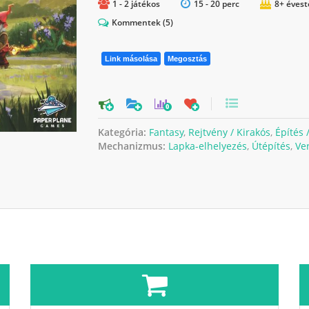
1 - 2 játékos
15 - 20 perc
8+ évest
Kommentek
(5)
Link másolása
Megosztás
0
Kategória:
Fantasy
,
Rejtvény / Kirakós
,
Építés 
Mechanizmus:
Lapka-elhelyezés
,
Útépítés
,
Ve