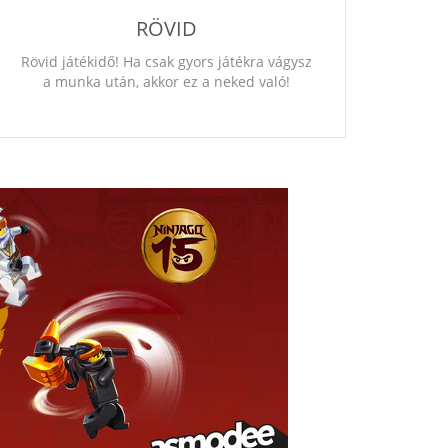
RÖVID
Rövid játékidő! Ha csak gyors játékra vágysz
a munka után, akkor ez a neked való!