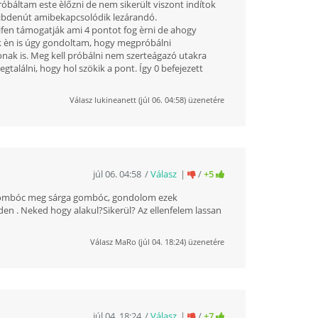
róbáltam este èlőzni de nem sikerült viszont indítok
 mibdenút amibekapcsolódik lezárandó.
fen támogatják ami 4 pontot fog èrni de ahogy
uk èn is úgy gondoltam, hogy megpróbálni
onak is. Meg kell próbálni nem szerteágazó utakra
találni, hogy hol szökik a pont. Így 0 befejezett
Válasz
lukineanett
(
júl 06. 04:58
) üzenetére
júl 06. 04:58
Válasz
/
+5
a gombóc meg sárga gombóc, gondolom ezek
 . Neked hogy alakul?Sikerül? Az ellenfelem lassan
Válasz
MaRo
(
júl 04. 18:24
) üzenetére
júl 04. 18:24
Válasz
/
+7