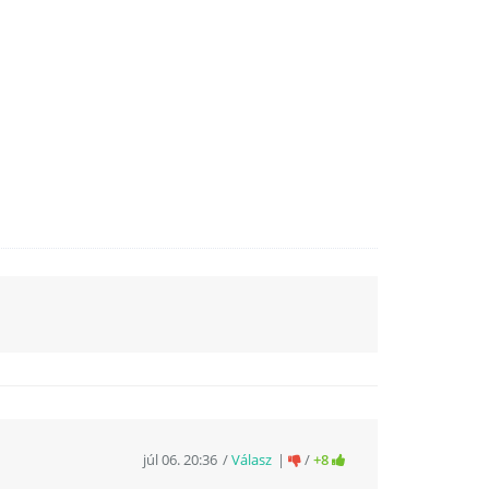
júl 06. 20:36
Válasz
/
+8