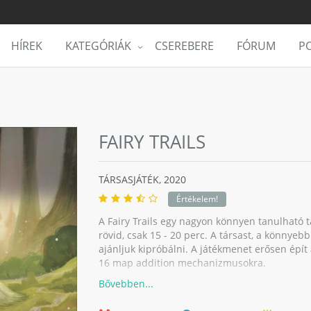
HÍREK
KATEGÓRIÁK
CSEREBERE
FÓRUM
PO
FAIRY TRAILS
TÁRSASJÁTÉK,
2020
Értékelem!
A Fairy Trails egy nagyon könnyen tanulható tár
rövid, csak 15 - 20 perc. A társast, a könnyeb
ajánljuk kipróbálni. A játékmenet erősen épít 
16 map addition mechanizmusokra.