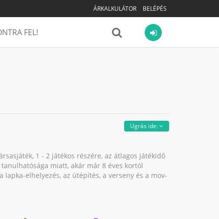
ÁRKALKULÁTOR
BELÉPÉS
NTRA FEL!
Ugrás ide:
sasjáték, 1 - 2 játékos részére, az átlagos játékidő
b tanulhatósága miatt, akár már 8 éves kortól
a lapka-elhelyezés, az útépítés, a verseny és a mov-