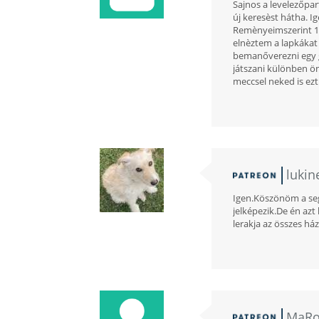
Sajnos a levelezőpar
új keresèst hátha. 
Remènyeimszerint 1 
elnèztem a lapkákat 
bemanőverezni egy g
játszani különben ön
meccsel neked is ezt
lukin
Igen.Köszönöm a se
jelképezik.De én az
lerakja az összes h
MaR