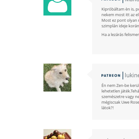
Kipróbáltam èn is, 
nekem most itt az el
Most ez pont olyan m
szimplán ideje korán 
Ha a lezárás felisme
lukin
Én nem Zen-be kerül
lehetetlen játék.Te
szemészetre vagy nem
mégiscsak Uwe Rosen
látok?!