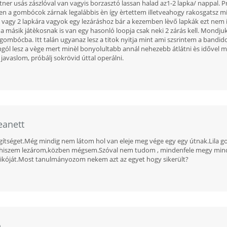
tner usás zászlóval van vagyis borzasztó lassan halad az1-2 lapka/ nappal. P
Igen a gombócok zárnak legalábbis èn így èrtettem illetveahogy rakosgatsz
vagy 2 lapkára vagyok egy lezáráshoz bár a kezemben lèvő lapkák ezt nem i
a másik játèkosnak is van egy hasonló loopja csak neki 2 zárás kell. Mondj
ombócba. Itt talán ugyanaz lesz a titok nyitja mint ami szsrintem a bandid
gól lesz a vège mert minèl bonyolultabb annál nehezebb átlátni ès idővel meg
 javaslom, próbálj sokrövid úttal operálni.
eanett
gítséget.Még mindig nem látom hol van eleje meg vége egy egy útnak.Lil
t hiszem lezárom,közben mégsem.Szóval nem tudom , mindenfele megy minden
ázikóját.Most tanulmányozom nekem azt az egyet hogy sikerült?
o