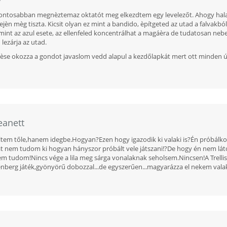
pontosabban megnèztemaz oktatót meg elkezdtem egy levelezőt. Ahogy halad
ejèn mèg tiszta. Kicsit olyan ez mint a bandido, èpítgeted az utad a falvakból
int az azul esete, az ellenfeled koncentrálhat a magáèra de tudatosan nebezí
lezárja az utad.
rèse okozza a gondot javaslom vedd alapul a kezdőlapkát mert ott minden út
eanett
tem tőle,hanem idegbe.Hogyan?Ezen hogy igazodik ki valaki is?Én próbálk
hát nem tudom ki hogyan hányszor próbált vele játszani!?De hogy én nem lá
 tudom!Nincs vége a lila meg sárga vonalaknak seholsem.Nincsen!A Trellis i
berg játék,gyönyörű dobozzal...de egyszerűen...magyarázza el nekem valak