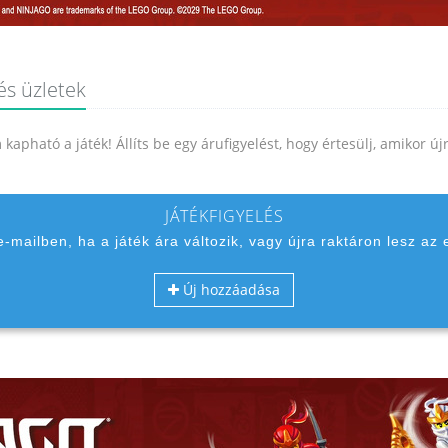
 és üzletek
kapható a játék! Állíts be egy árufigyelést, hogy értesülj, amikor ú
JÁTÉKFIGYELÉS
 e-mailben, ha a játék ára változik, vagy újra raktáron lesz az 
Új hozzáadása