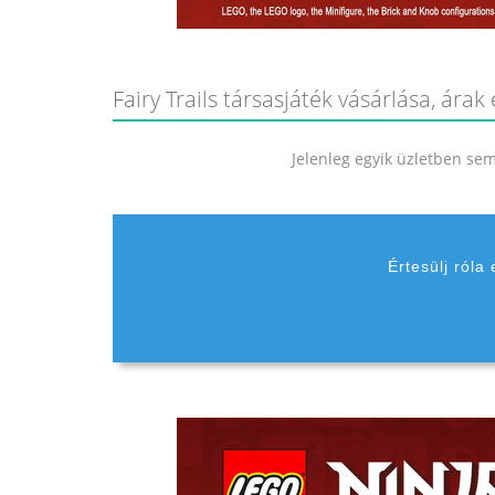
Fairy Trails társasjáték vásárlása, árak
Jelenleg egyik üzletben sem 
Értesülj róla