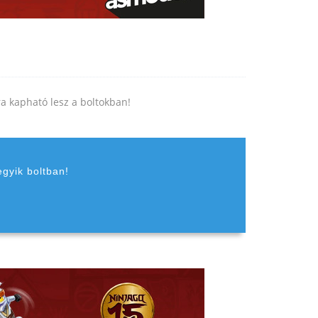
jra kapható lesz a boltokban!
egyik boltban!