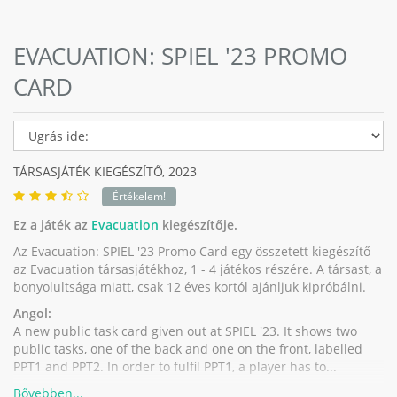
EVACUATION: SPIEL '23 PROMO
CARD
TÁRSASJÁTÉK KIEGÉSZÍTŐ,
2023
Értékelem!
Ez a játék az
Evacuation
kiegészítője.
Az Evacuation: SPIEL '23 Promo Card egy összetett kiegészítő
az Evacuation társasjátékhoz, 1 - 4 játékos részére. A társast, a
bonyolultsága miatt, csak 12 éves kortól ajánljuk kipróbálni.
Angol:
A new public task card given out at SPIEL '23. It shows two
public tasks, one of the back and one on the front, labelled
PPT1 and PPT2. In order to fulfil PPT1, a player has to...