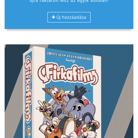
újra raktáron lesz az egyik boltban!
Új hozzáadása