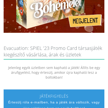
Evacuation: SPIEL '23 Promo Card társasjáték
kiegészítő vásárlása, árak és üzletek
Jelenleg egyik üzletben sem kapható a játék! Állíts be egy
árufigyelést, hogy értesülj, amikor újra kapható lesz a
boltokban!
JÁTÉKFIGYELÉS
Értesülj róla e-mailben, ha a játék ára változik, vagy