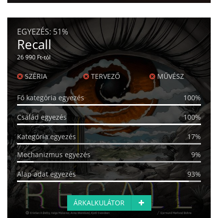
EGYEZÉS:
51%
Recall
26 990 Ft-tól
SZÉRIA
TERVEZŐ
MŰVÉSZ
Fő kategória egyezés
100%
Család egyezés
100%
Kategória egyezés
17%
Mechanizmus egyezés
9%
Alap adat egyezés
93%
ÁRKALKULÁTOR