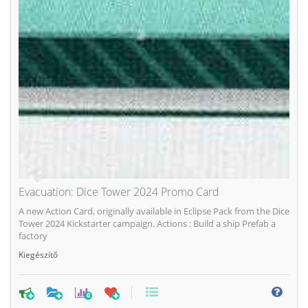
Evacuation: Dice Tower 2024 Promo Card
A new Action Card, originally available in Eclipse Pack from the Dice
Tower 2024 Kickstarter campaign. Actions : Build a ship Prefab a
factory
Kiegészítő
0