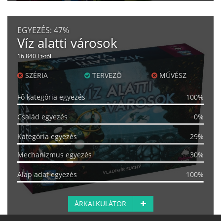
EGYEZÉS:
47%
Víz alatti városok
16 840 Ft-tól
SZÉRIA
TERVEZŐ
MŰVÉSZ
Fő kategória egyezés
100%
Család egyezés
0%
Kategória egyezés
29%
Mechanizmus egyezés
30%
Alap adat egyezés
100%
ÁRKALKULÁTOR