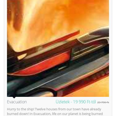
Evacuation
Üzletek -
19 990 Ft-tól
23 790 Ft
Hurry to the ship! Twelve houses from our town have already
burned down! In Evacuation, life on our planet is being burned