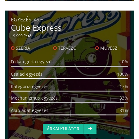
EGYEZÉS:
49%
Cube Express
19 990 Ft-tól
SZÉRIA
TERVEZŐ
MŰVÉSZ
Fő kategória egyezés
0%
Család egyezés
100%
Kategória egyezés
17%
Mechanizmus egyezés
33%
Alap adat egyezés
81%
ÁRKALKULÁTOR