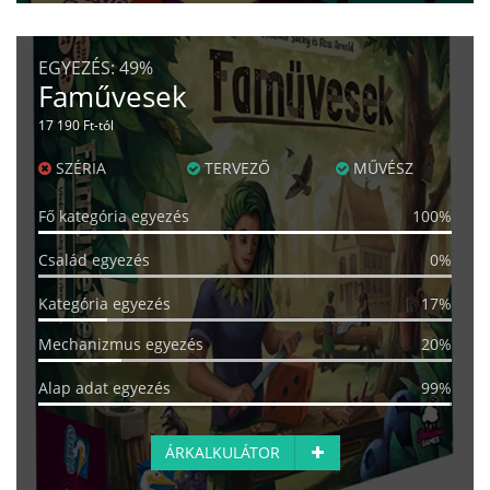
EGYEZÉS:
49%
Faművesek
17 190 Ft-tól
SZÉRIA
TERVEZŐ
MŰVÉSZ
Fő kategória egyezés
100%
Család egyezés
0%
Kategória egyezés
17%
Mechanizmus egyezés
20%
Alap adat egyezés
99%
ÁRKALKULÁTOR