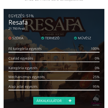
EGYEZÉS:
51%
Resafa
21 793 Ft-tól
SZÉRIA
TERVEZŐ
MŰVÉSZ
Fő kategória egyezés
100%
Család egyezés
0%
Kategória egyezés
0%
Mechanizmus egyezés
25%
Alap adat egyezés
95%
ÁRKALKULÁTOR