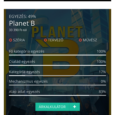
EGYEZÉS:
49%
Planet B
33 390 Ft-tól
SZÉRIA
TERVEZŐ
MŰVÉSZ
Fő kategória egyezés
100%
Család egyezés
100%
Kategória egyezés
17%
Mechanizmus egyezés
0%
Alap adat egyezés
83%
ÁRKALKULÁTOR