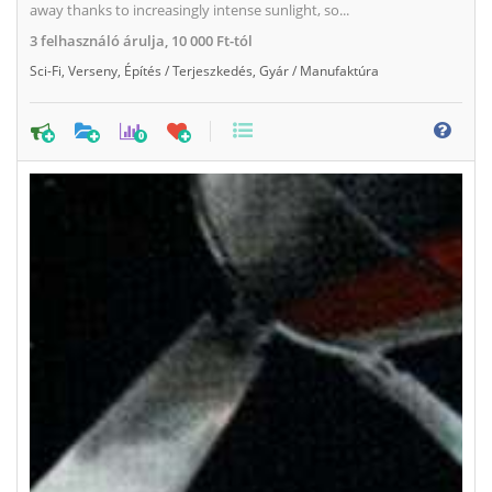
away thanks to increasingly intense sunlight, so...
3
felhasználó árulja,
10 000 Ft-tól
Sci-Fi
,
Verseny
,
Építés / Terjeszkedés
,
Gyár / Manufaktúra
0