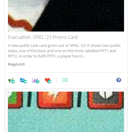
Evacuation: SPIEL '23 Promo Card
A new public task card given out at SPIEL '23. It shows two public
tasks, one of the back and one on the front, labelled PPT1 and
PPT2. In order to fulfil PPT1, a player has to...
Kiegészítő
0