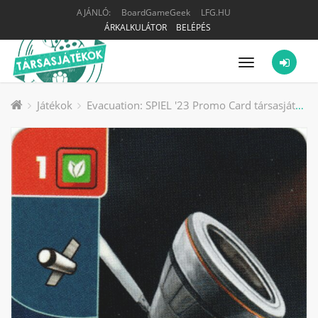
AJÁNLÓ:
BoardGameGeek
LFG.HU
ÁRKALKULÁTOR
BELÉPÉS
Menü
Játékok
Evacuation: SPIEL '23 Promo Card társasjáték kiegészítő