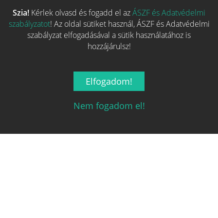
Szia!
Kérlek olvasd és fogadd el az
ÁSZF és Adatvédelmi
Több hasonló játék keresése
szabályzatot
! Az oldal sütiket használ, ÁSZF és Adatvédelmi
szabályzat elfogadásával a sütik használatához is
hozzájárulsz!
Elfogadom!
Nem fogadom el!
Magyarország társasjáték keresője!
A társasjáték érték!