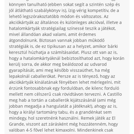
könnyen tanulható (ebben sokat segít a szintén szép és
jól átlátható szabálykönyv is), ízig-vérig kompetítiv, de a
lehető legszórakoztatóbb módon és változatos. Az
akciókártyák az általános és különleges akcióval, illetve a
hatalomkártyák stratégiailag színessé teszik a játékot,
mivel állandóan akad valami, amit érdemes
átgondolnunk. Biztosan vannak jobban működő
stratégiák is, de ez tipikusan az a helyzet, amikor bárki
keresztül húzhatja a számításaidat. Plusz ott van az is,
hogy a hatalomkártyáknál bebiztosíthatod azt, hogy korán
kerülj sorra, de akkor meg beáldozod az udvarod
gyarapítását, ami meg később visszaüthet, ha még
lepakolnál caballerókat. Persze az is tényező, hogy az
akciókártyák kínálatának fényében lehet mérlegelni, mit
érzünk fontosabbnak egy fordulóban, de kilenc forduló
mellett nem célszerű csak rövidtávon tervezni. A Castillo
meg hab a tortán a caballerók kijátszásánál (ami még
jobban megadja a hangulatát a játéknak!), ahogy az is,
hogy a királyi tartomány tabu, és a grandénkat sem
mindegy, hol szeretnénk használni. Remek játék az El
Grande, viszont azt zárásként még hozzátenném, hogy
valóban 4-5 fővel lehet kimaxolni. Mindenkinek csak