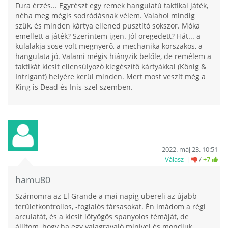
Fura érzés... Egyrészt egy remek hangulatú taktikai játék,
néha meg mégis sodródásnak vélem. Valahol mindig
szűk, és minden kártya ellened pusztító sokszor. Móka
emellett a játék? Szerintem igen. Jól öregedett? Hát... a
külalakja sose volt megnyerő, a mechanika korszakos, a
hangulata jó. Valami mégis hiányzik belőle, de remélem a
taktikát kicsit ellensúlyozó kiegészítő kártyákkal (König &
Intrigant) helyére kerül minden. Mert most veszít még a
King is Dead és Inis-szel szemben.
2022. máj 23. 10:51
Válasz
/
+7
hamu80
Számomra az El Grande a mai napig übereli az újabb
területkontrollos, -foglalós társasokat. Én imádom a régi
arculatát, és a kicsit lötyögős spanyolos témáját, de
állítom, hogy ha egy valagravaló minivel és mondjuk