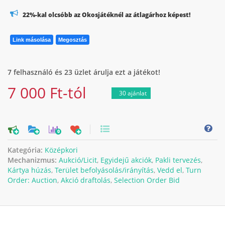
22%-kal olcsóbb az Okosjátéknél az átlagárhoz képest!
Link másolása
Megosztás
7 felhasználó és 23 üzlet árulja ezt a játékot!
7 000 Ft-tól
30 ajánlat
0
Kategória:
Középkori
Mechanizmus:
Aukció/Licit
,
Egyidejű akciók
,
Pakli tervezés
,
Kártya húzás
,
Terület befolyásolás/irányítás
,
Vedd el
,
Turn
Order: Auction
,
Akció draftolás
,
Selection Order Bid