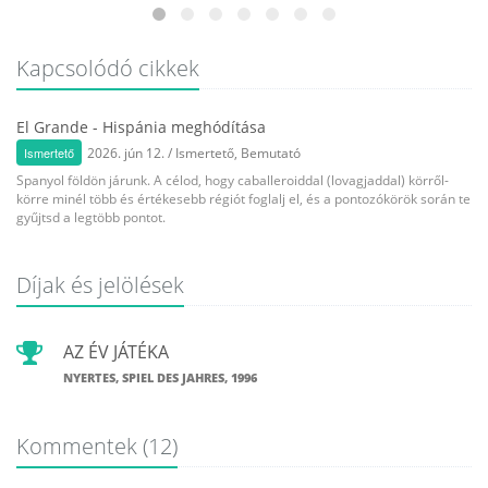
Kapcsolódó cikkek
El Grande - Hispánia meghódítása
Ismertető
2026. jún 12.
/
Ismertető
,
Bemutató
Spanyol földön járunk. A célod, hogy caballeroiddal (lovagjaddal) körről-
körre minél több és értékesebb régiót foglalj el, és a pontozókörök során te
gyűjtsd a legtöbb pontot.
Díjak és jelölések
AZ ÉV JÁTÉKA
NYERTES, SPIEL DES JAHRES, 1996
Kommentek
(12)