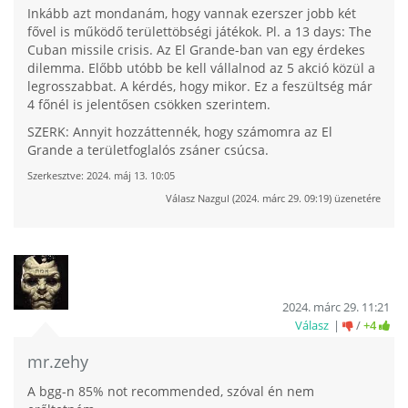
Inkább azt mondanám, hogy vannak ezerszer jobb két
fővel is működő területtöbségi játékok. Pl. a 13 days: The
Cuban missile crisis. Az El Grande-ban van egy érdekes
dilemma. Előbb utóbb be kell vállalnod az 5 akció közül a
legrosszabbat. A kérdés, hogy mikor. Ez a feszültség már
4 főnél is jelentősen csökken szerintem.
SZERK: Annyit hozzáttennék, hogy számomra az El
Grande a területfoglalós zsáner csúcsa.
Szerkesztve:
2024. máj 13. 10:05
Válasz
Nazgul
(
2024. márc 29. 09:19
) üzenetére
2024. márc 29. 11:21
Válasz
/
+4
mr.zehy
A bgg-n 85% not recommended, szóval én nem