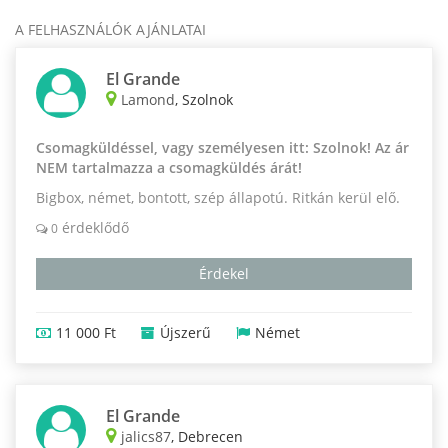
A FELHASZNÁLÓK AJÁNLATAI
El Grande
Lamond
, Szolnok
Csomagküldéssel, vagy személyesen itt: Szolnok! Az ár
NEM tartalmazza a csomagküldés árát!
Bigbox, német, bontott, szép állapotú. Ritkán kerül elő.
érdeklődő
0
Érdekel
11 000 Ft
Újszerű
Német
El Grande
jalics87
, Debrecen