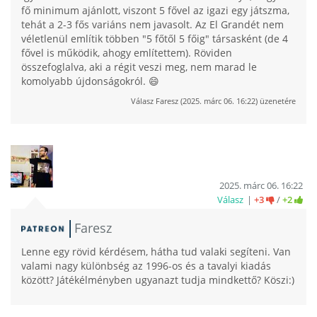
fő minimum ajánlott, viszont 5 fővel az igazi egy játszma,
tehát a 2-3 fős variáns nem javasolt. Az El Grandét nem
véletlenül említik többen "5 főtől 5 főig" társasként (de 4
fővel is működik, ahogy említettem). Röviden
összefoglalva, aki a régit veszi meg, nem marad le
komolyabb újdonságokról. 😄
Válasz
Faresz
(
2025. márc 06. 16:22
) üzenetére
2025. márc 06. 16:22
Válasz
+3
/
+2
Faresz
Lenne egy rövid kérdésem, hátha tud valaki segíteni. Van
valami nagy különbség az 1996-os és a tavalyi kiadás
között? Játékélményben ugyanazt tudja mindkettő? Köszi:)