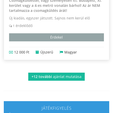
Csomagküldéssel, vagy személyesen itt: Budapest, XI.
kerület vagy a 4-es metró vonalán bárhol! Az ár NEM
tartalmazza a csomagküldés árát!
Új kiadás, egyszer játszott. Sajnos nem kerül elő
érdeklődő
1
Érdekel
12 000 Ft
Újszerű
Magyar
+12 további
ajánlat mutatása
JÁTÉKFIGYELÉS