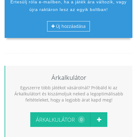
Értesülj róla e-mailben, ha a játék ára változik, vagy
újra raktáron lesz az egyik boltban!
Új hozzáadása
Árkalkulátor
Egyszerre több játékot vásárolnál? Próbáld ki az
Árkalkulátort és kiszámoljuk neked a legoptimálisabb
feltételeket, hogy a legjobb árat kapd meg!
ÁRKALKULÁTOR
0