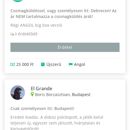
Csomagküldéssel, vagy személyesen itt: Debrecen! Az
ár NEM tartalmazza a csomagküldés árát!
Régi ANGOL big box verzió
érdeklődő
0
Érdekel
25 000 Ft
Újszerű
Angol
El Grande
Boris Borzasztoan
, Budapest
Csak személyesen itt: Budapest!
Eredeti kiadás. A doboz polckopott, a játék belül
teljesen új, egyszer sem játszott, hiánytalan és
kártyavédőzött.