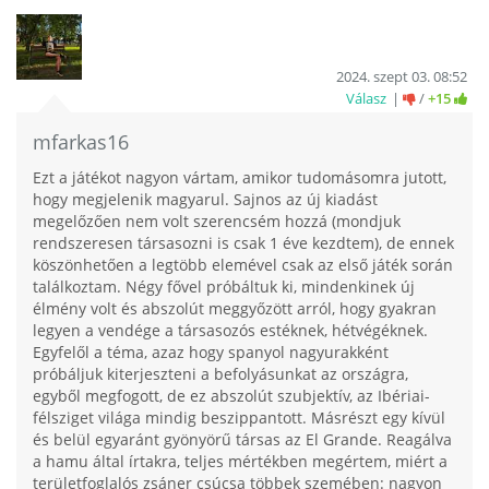
2024. szept 03. 08:52
Válasz
/
+15
mfarkas16
Ezt a játékot nagyon vártam, amikor tudomásomra jutott,
hogy megjelenik magyarul. Sajnos az új kiadást
megelőzően nem volt szerencsém hozzá (mondjuk
rendszeresen társasozni is csak 1 éve kezdtem), de ennek
köszönhetően a legtöbb elemével csak az első játék során
találkoztam. Négy fővel próbáltuk ki, mindenkinek új
élmény volt és abszolút meggyőzött arról, hogy gyakran
legyen a vendége a társasozós estéknek, hétvégéknek.
Egyfelől a téma, azaz hogy spanyol nagyurakként
próbáljuk kiterjeszteni a befolyásunkat az országra,
egyből megfogott, de ez abszolút szubjektív, az Ibériai-
félsziget világa mindig beszippantott. Másrészt egy kívül
és belül egyaránt gyönyörű társas az El Grande. Reagálva
a hamu által írtakra, teljes mértékben megértem, miért a
területfoglalós zsáner csúcsa többek szemében: nagyon