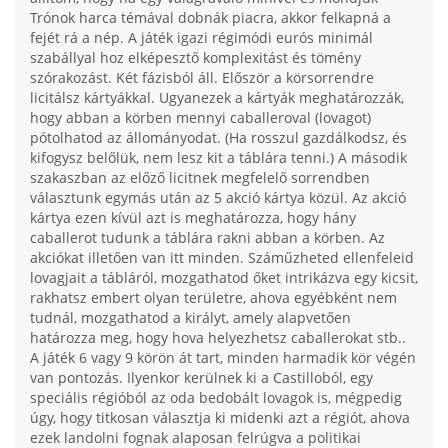
Trónok harca témával dobnák piacra, akkor felkapná a
fejét rá a nép. A játék igazi régimódi eurós minimál
szabállyal hoz elképesztő komplexitást és tömény
szórakozást. Két fázisból áll. Először a körsorrendre
licitálsz kártyákkal. Ugyanezek a kártyák meghatározzák,
hogy abban a körben mennyi caballeroval (lovagot)
pótolhatod az állományodat. (Ha rosszul gazdálkodsz, és
kifogysz belőlük, nem lesz kit a táblára tenni.) A második
szakaszban az előző licitnek megfelelő sorrendben
választunk egymás után az 5 akció kártya közül. Az akció
kártya ezen kívül azt is meghatározza, hogy hány
caballerot tudunk a táblára rakni abban a körben. Az
akciókat illetően van itt minden. Száműzheted ellenfeleid
lovagjait a tábláról, mozgathatod őket intrikázva egy kicsit,
rakhatsz embert olyan területre, ahova egyébként nem
tudnál, mozgathatod a királyt, amely alapvetően
határozza meg, hogy hova helyezhetsz caballerokat stb..
A játék 6 vagy 9 körön át tart, minden harmadik kör végén
van pontozás. Ilyenkor kerülnek ki a Castilloból, egy
speciális régióból az oda bedobált lovagok is, mégpedig
úgy, hogy titkosan választja ki midenki azt a régiót, ahova
ezek landolni fognak alaposan felrúgva a politikai