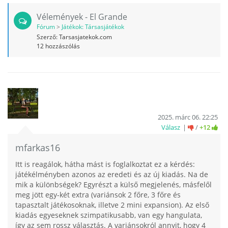
Vélemények - El Grande
Fórum
>
Játékok: Társasjátékok
Szerző:
Tarsasjatekok.com
12
hozzászólás
2025. márc 06. 22:25
Válasz
/
+12
mfarkas16
Itt is reagálok, hátha mást is foglalkoztat ez a kérdés:
játékélményben azonos az eredeti és az új kiadás. Na de
mik a különbségek? Egyrészt a külső megjelenés, másfelől
meg jött egy-két extra (variánsok 2 főre, 3 főre és
tapasztalt játékosoknak, illetve 2 mini expansion). Az első
kiadás egyeseknek szimpatikusabb, van egy hangulata,
így az sem rossz választás. A variánsokról annyit, hogy 4