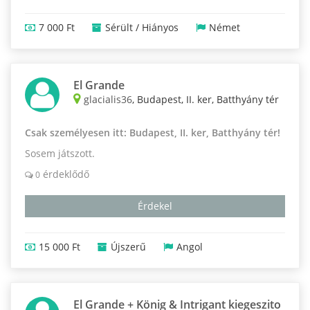
7 000 Ft
Sérült / Hiányos
Német
El Grande
glacialis36
, Budapest, II. ker, Batthyány tér
Csak személyesen itt: Budapest, II. ker, Batthyány tér!
Sosem játszott.
érdeklődő
0
Érdekel
15 000 Ft
Újszerű
Angol
El Grande + König & Intrigant kiegeszito