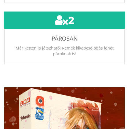
2
PÁROSAN
Már ketten is játszható! Remek kikapcsolódás lehet
pároknak is!