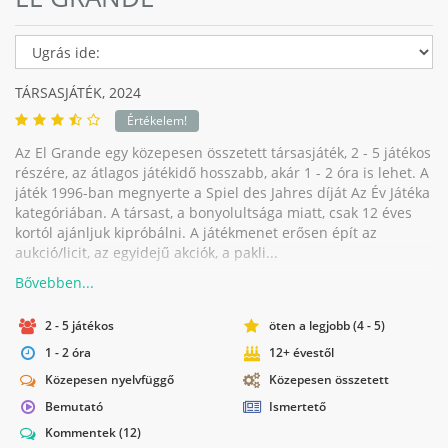
TÁRSASJÁTÉK,
2024
Értékelem!
Az El Grande egy közepesen összetett társasjáték, 2 - 5 játékos
részére, az átlagos játékidő hosszabb, akár 1 - 2 óra is lehet. A
játék 1996-ban megnyerte a Spiel des Jahres díját Az Év Játéka
kategóriában. A társast, a bonyolultsága miatt, csak 12 éves
kortól ajánljuk kipróbálni. A játékmenet erősen épít az
aukció/licit, az egyidejű akciók, a pakli...
2 - 5 játékos
öten a legjobb (4 - 5)
1 - 2 óra
12+ évestől
Közepesen nyelvfüggő
Közepesen összetett
Bemutató
Ismertető
Kommentek
(12)