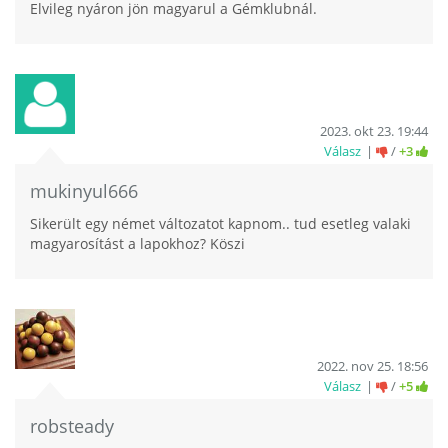
Elvileg nyáron jön magyarul a Gémklubnál.
2023. okt 23. 19:44
Válasz
/
+3
mukinyul666
Sikerült egy német változatot kapnom.. tud esetleg valaki
magyarosítást a lapokhoz? Köszi
2022. nov 25. 18:56
Válasz
/
+5
robsteady