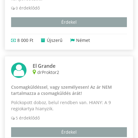
érdeklődő
0
Érdekel
8 000 Ft
Újszerű
Német
El Grande
drProktor2
Csomagküldéssel, vagy személyesen! Az ár NEM
tartalmazza a csomagküldés árát!
Polckopott doboz, belul rendben van. HIANY: A 9
regiokartya hianyzik.
érdeklődő
5
Érdekel