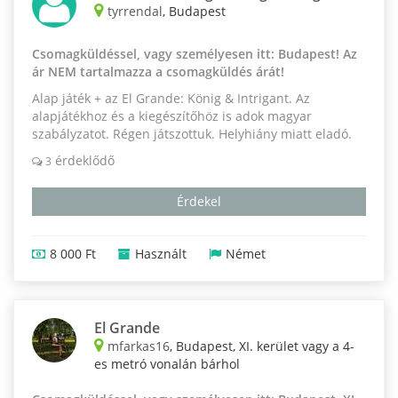
tyrrendal
, Budapest
Csomagküldéssel, vagy személyesen itt: Budapest! Az
ár NEM tartalmazza a csomagküldés árát!
Alap játék + az El Grande: König & Intrigant. Az
alapjátékhoz és a kiegészítőhöz is adok magyar
szabályzatot. Régen játszottuk. Helyhiány miatt eladó.
érdeklődő
3
Érdekel
8 000 Ft
Használt
Német
El Grande
mfarkas16
, Budapest, XI. kerület vagy a 4-
es metró vonalán bárhol