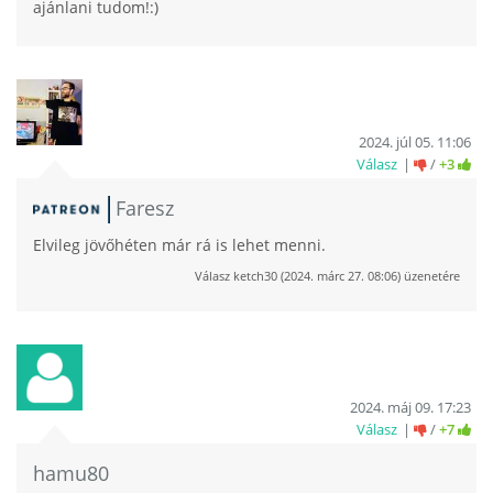
ajánlani tudom!:)
2024. júl 05. 11:06
Válasz
/
+3
Faresz
Elvileg jövőhéten már rá is lehet menni.
Válasz
ketch30
(
2024. márc 27. 08:06
) üzenetére
2024. máj 09. 17:23
Válasz
/
+7
hamu80