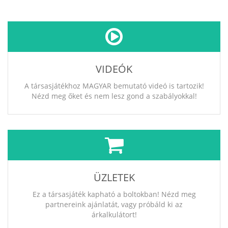
VIDEÓK
A társasjátékhoz MAGYAR bemutató videó is tartozik!
Nézd meg őket és nem lesz gond a szabályokkal!
ÜZLETEK
Ez a társasjáték kapható a boltokban! Nézd meg
partnereink ajánlatát, vagy próbáld ki az
árkalkulátort!