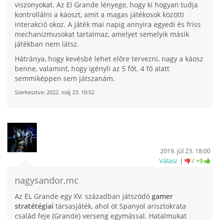
viszonyokat. Az El Grande lényege, hogy ki hogyan tudja
kontrollálni a káoszt, amit a magas játékosok közötti
interakció okoz. A játék mai napig annyira egyedi és friss
mechanizmusokat tartalmaz, amelyet semelyik másik
játékban nem látsz.
Hátránya, hogy kevésbé lehet előre tervezni, nagy a káosz
benne, valamint, hogy igényli az 5 főt. 4 fő alatt
semmiképpen sem játszanám.
Szerkesztve:
2022. máj 23. 10:52
2019. júl 23. 18:00
Válasz
/
+9
nagysandor.mc
Az EL Grande egy XV. században játszódó
gamer
stratétégiai
társasjáték, ahol öt Spanyol arisztokrata
család feje (Grande) verseng egymással. Hatalmukat