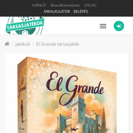
AJÁNLÓ:
BoardGameGeek
LFG.HU
ÁRKALKULÁTOR
BELÉPÉS
Menü
Játékok
El Grande társasjáték