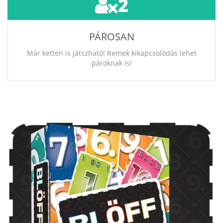
2
PÁROSAN
Már ketten is játszható! Remek kikapcsolódás lehet
pároknak is!