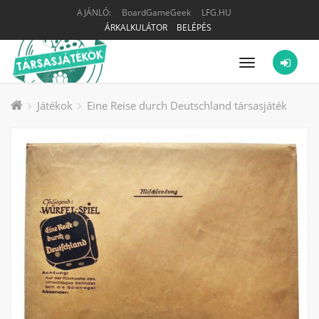
AJÁNLÓ:
BoardGameGeek
LFG.HU
ÁRKALKULÁTOR
BELÉPÉS
Menü
Játékok
Eine Reise durch Deutschland társasjáték