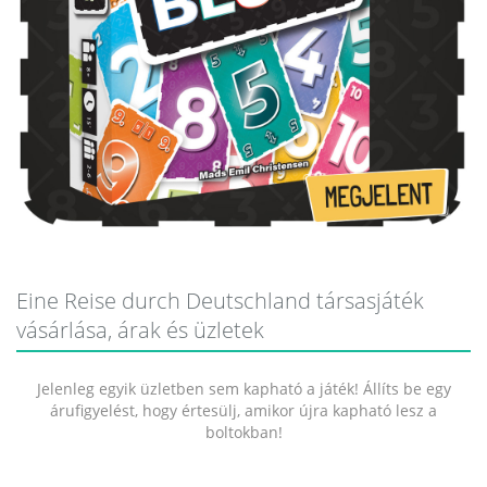
Eine Reise durch Deutschland társasjáték
vásárlása, árak és üzletek
Jelenleg egyik üzletben sem kapható a játék! Állíts be egy
árufigyelést, hogy értesülj, amikor újra kapható lesz a
boltokban!