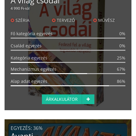
A világ csodái
4 990 Ft-tól
SZÉRIA
TERVEZŐ
MŰVÉSZ
Fő kategória egyezés
0%
Család egyezés
0%
Kategória egyezés
25%
Mechanizmus egyezés
67%
Alap adat egyezés
86%
ÁRKALKULÁTOR
EGYEZÉS:
36%