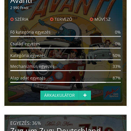
Avanti
2 990 Ft-tól
SZÉRIA
TERVEZŐ
MŰVÉSZ
Fő kategória egyezés
0%
Család egyezés
0%
Kategória egyezés
50%
Mechanizmus egyezés
33%
Alap adat egyezés
87%
ÁRKALKULÁTOR
EGYEZÉS:
36%
Zug um Zug: Deutschland