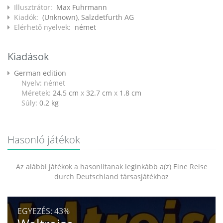
Illusztrátor:
Max Fuhrmann
Kiadók:
(Unknown)
,
Salzdetfurth AG
Elérhető nyelvek:
német
Kiadások
German edition
Nyelv: német
Méretek:
24.5 cm
x
32.7 cm
x
1.8 cm
Súly:
0.2
kg
Hasonló játékok
Az alábbi játékok a hasonlítanak leginkább a(z) Eine Reise
durch Deutschland társasjátékhoz
EGYEZÉS:
43%