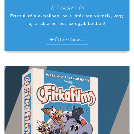
JÁTÉKFIGYELÉS
Értesülj róla e-mailben, ha a játék ára változik, vagy
újra raktáron lesz az egyik boltban!
Új hozzáadása