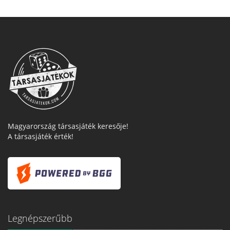
Magyarország társasjáték keresője!
A társasjáték érték!
Legnépszerűbb