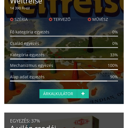
Weltreise
14 390 Ft-tól
SZÉRIA
TERVEZŐ
MŰVÉSZ
Fő kategória egyezés
0%
Család egyezés
0%
Kategória egyezés
33%
Mechanizmus egyezés
100%
Alap adat egyezés
90%
ÁRKALKULÁTOR
EGYEZÉS:
37%