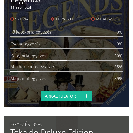
11 990 Ft-tól
SZÉRIA
TERVEZŐ
MŰVÉSZ
Fő kategória egyezés
0%
Család egyezés
0%
Kategória egyezés
50%
Mechanizmus egyezés
25%
Alap adat egyezés
89%
ÁRKALKULÁTOR
EGYEZÉS:
35%
Tokaido Deluxe Edition