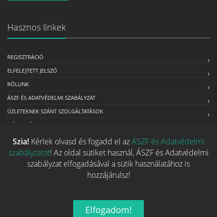
Hasznos linkek
REGISZTRÁCIÓ
ELFELEJTETT JELSZÓ
RÓLUNK
ÁSZF ÉS ADATVÉDELMI SZABÁLYZAT
ÜZLETEKNEK SZÁNT SZOLGÁLTATÁSOK
MÉDIAAJÁNLAT
Szia!
Kérlek olvasd és fogadd el az
ÁSZF és Adatvédelmi
szabályzatot
! Az oldal sütiket használ, ÁSZF és Adatvédelmi
Kapcsolat
szabályzat elfogadásával a sütik használatához is
hozzájárulsz!
Ha szeretnéd felvenni velünk a kapcsolatot nyugodtan írj egy
e-mailt!
Elfogadom!
Email:
info@tarsasjatekok.com