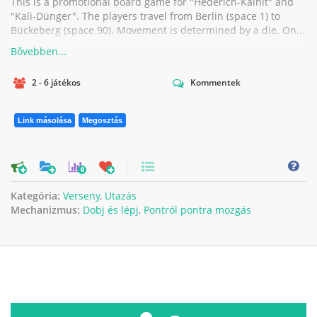
This is a promotional board game for "Hederich-Kainit" and
"Kali-Dünger". The players travel from Berlin (space 1) to
Bückeberg (space 90). Movement is determined by a die. On...
2 - 6 játékos
Kommentek
Link másolása
Megosztás
0
Kategória:
Verseny
,
Utazás
Mechanizmus:
Dobj és lépj
,
Pontról pontra mozgás