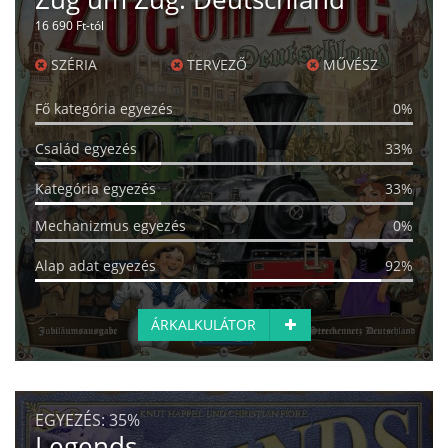
16 690 Ft-tól
SZÉRIA
TERVEZŐ
MŰVÉSZ
Fő kategória egyezés
0%
Család egyezés
33%
Kategória egyezés
33%
Mechanizmus egyezés
0%
Alap adat egyezés
92%
ÁRKALKULÁTOR
EGYEZÉS:
35%
Legends