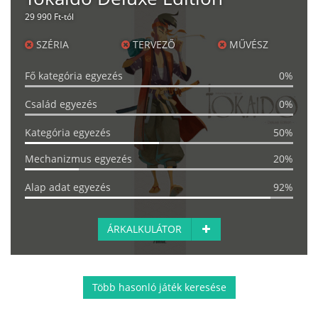
29 990 Ft-tól
SZÉRIA
TERVEZŐ
MŰVÉSZ
Fő kategória egyezés
0%
Család egyezés
0%
Kategória egyezés
50%
Mechanizmus egyezés
20%
Alap adat egyezés
92%
ÁRKALKULÁTOR
Több hasonló játék keresése