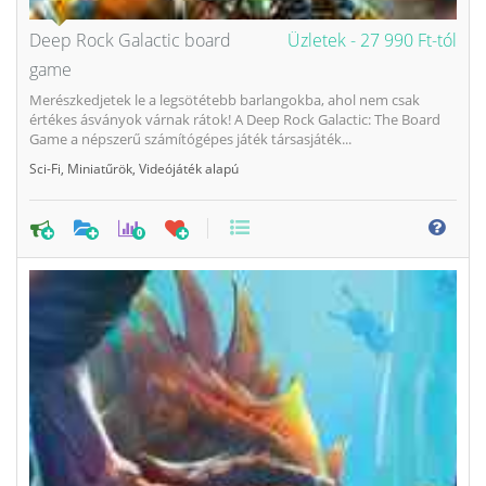
Deep Rock Galactic board
Üzletek -
27 990 Ft-tól
game
Merészkedjetek le a legsötétebb barlangokba, ahol nem csak
értékes ásványok várnak rátok! A Deep Rock Galactic: The Board
Game a népszerű számítógépes játék társasjáték...
Sci-Fi
,
Miniatűrök
,
Videójáték alapú
0