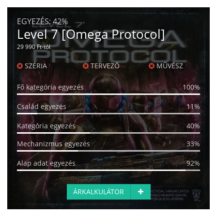
EGYEZÉS:
42%
Level 7 [Omega Protocol]
29 990 Ft-tól
SZÉRIA
TERVEZŐ
MŰVÉSZ
Fő kategória egyezés
100%
Család egyezés
11%
Kategória egyezés
40%
Mechanizmus egyezés
33%
Alap adat egyezés
92%
ÁRKALKULÁTOR