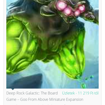
Deep Rock Galactic: The Board
Üzletek -
11 219 Ft-tól
Game – Goo From Above Miniature Expansion