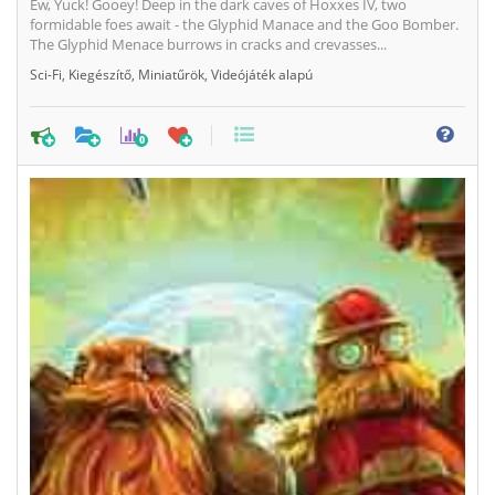
Ew, Yuck! Gooey! Deep in the dark caves of Hoxxes IV, two
formidable foes await - the Glyphid Manace and the Goo Bomber.
The Glyphid Menace burrows in cracks and crevasses...
Sci-Fi
,
Kiegészítő
,
Miniatűrök
,
Videójáték alapú
0