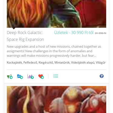
Deep Rock Galactic:
Üzletek -
30 990 Ft-tól
31 390 Ft
Space Rig Expansion
New upgrades and a host of new missions, chained together as
assigments! New challenges in the form of anomalies and
warnings will make missions progressively harder, but fear...
Kockajáték
,
Felfedező
,
Kiegészítő
,
Miniatűrök
,
Videójáték alapú
,
Világűr
0