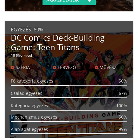
ÁRKALKULÁTOR
EGYEZÉS:
60%
DC Comics Deck-Building
Game: Teen Titans
18 990 Ft-tól
SZÉRIA
TERVEZŐ
MŰVÉSZ
Fő kategória egyezés
50%
Család egyezés
67%
Kategória egyezés
100%
Mechanizmus egyezés
50%
Alap adat egyezés
99%