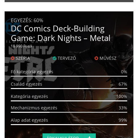
EGYEZÉS:
60%
DC Comics Deck-Building
Game: Dark Nights – Metal
18 990 Ft-tól
SZÉRIA
TERVEZŐ
MŰVÉSZ
Fő kategória egyezés
0%
Család egyezés
67%
Kategória egyezés
100%
Mechanizmus egyezés
33%
Alap adat egyezés
99%