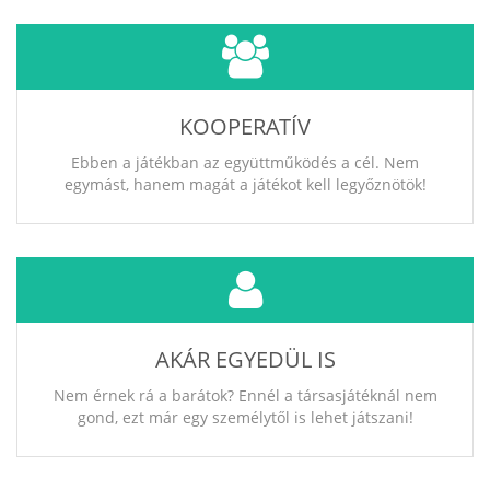
KOOPERATÍV
Ebben a játékban az együttműködés a cél. Nem
egymást, hanem magát a játékot kell legyőznötök!
AKÁR EGYEDÜL IS
Nem érnek rá a barátok? Ennél a társasjátéknál nem
gond, ezt már egy személytől is lehet játszani!