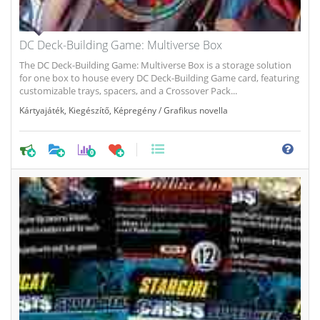
DC Deck-Building Game: Multiverse Box
The DC Deck-Building Game: Multiverse Box is a storage solution
for one box to house every DC Deck-Building Game card, featuring
customizable trays, spacers, and a Crossover Pack...
Kártyajáték
,
Kiegészítő
,
Képregény / Grafikus novella
0