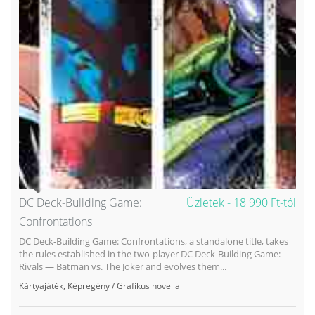
DC Deck-Building Game:
Üzletek -
18 990 Ft-tól
Confrontations
DC Deck-Building Game: Confrontations, a standalone title, takes
the rules established in the two-player DC Deck-Building Game:
Rivals — Batman vs. The Joker and evolves them...
Kártyajáték
,
Képregény / Grafikus novella