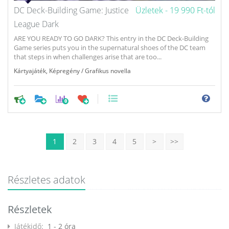
DC Deck-Building Game: Justice
Üzletek -
19 990 Ft-tól
League Dark
ARE YOU READY TO GO DARK? This entry in the DC Deck-Building
Game series puts you in the supernatural shoes of the DC team
that steps in when challenges arise that are too...
Kártyajáték
,
Képregény / Grafikus novella
0
1
2
3
4
5
>
>>
Részletes adatok
Részletek
Játékidő:
1 - 2 óra