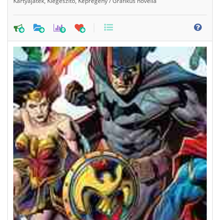
Kártyajáték
,
Kiegészítő
,
Képregény / Grafikus novella
0