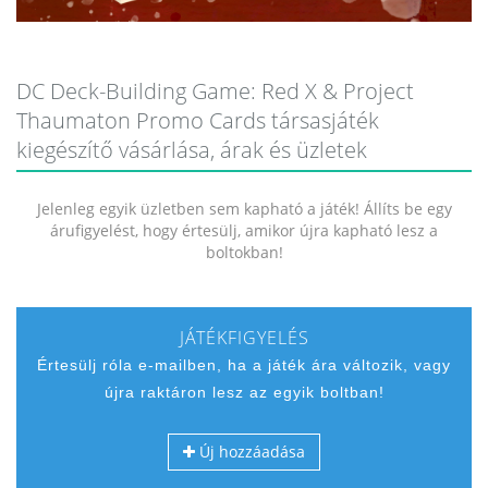
DC Deck-Building Game: Red X & Project
Thaumaton Promo Cards társasjáték
kiegészítő vásárlása, árak és üzletek
Jelenleg egyik üzletben sem kapható a játék! Állíts be egy
árufigyelést, hogy értesülj, amikor újra kapható lesz a
boltokban!
JÁTÉKFIGYELÉS
Értesülj róla e-mailben, ha a játék ára változik, vagy
újra raktáron lesz az egyik boltban!
Új hozzáadása