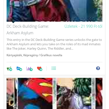
DC Deck-Building Game:
Üzletek -
21 990 Ft-tól
Arkham Asylum
This entry in the DC Deck-Building Game series unlocks the gate to
Arkham Asylum and lets you take on the roles of its mad inmates
like The Joker, Harley Quinn, The Riddler, and...
Kártyajáték
,
Képregény / Grafikus novella
0