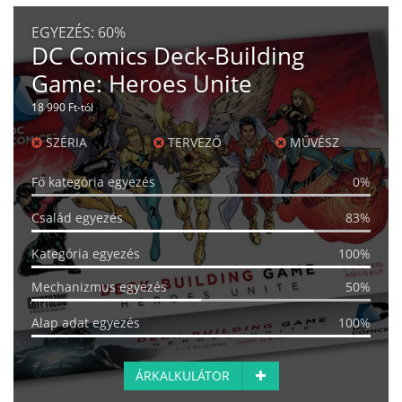
EGYEZÉS:
60%
DC Comics Deck-Building
Game: Heroes Unite
18 990 Ft-tól
SZÉRIA
TERVEZŐ
MŰVÉSZ
Fő kategória egyezés
0%
Család egyezés
83%
Kategória egyezés
100%
Mechanizmus egyezés
50%
Alap adat egyezés
100%
ÁRKALKULÁTOR