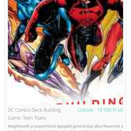
DC Comics Deck-Building
Üzletek -
18 990 Ft-tól
Game: Teen Titans
Megérkezett a szuperhősök legújabb generációja. Játsz Ravennel, a