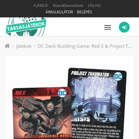
AJÁNLÓ:
BoardGameGeek
LFG.HU
ÁRKALKULÁTOR
BELÉPÉS
Menü
Játékok
DC Deck-Building Game: Red X & Project Thaumaton Promo Cards társasjáték kiegészítő