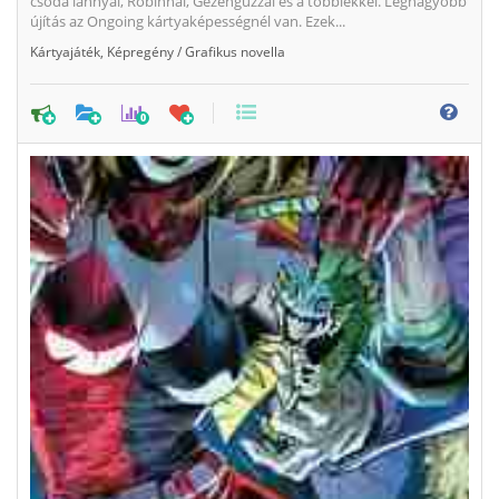
csoda lánnyal, Robinnal, Gézengúzzal és a többiekkel. Legnagyobb
újítás az Ongoing kártyaképességnél van. Ezek...
Kártyajáték
,
Képregény / Grafikus novella
0