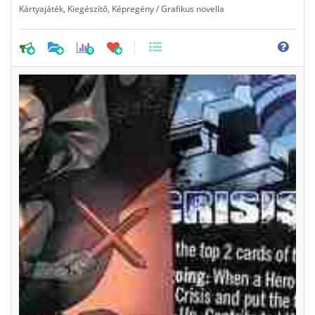
Kártyajáték
,
Kiegészítő
,
Képregény / Grafikus novella
0