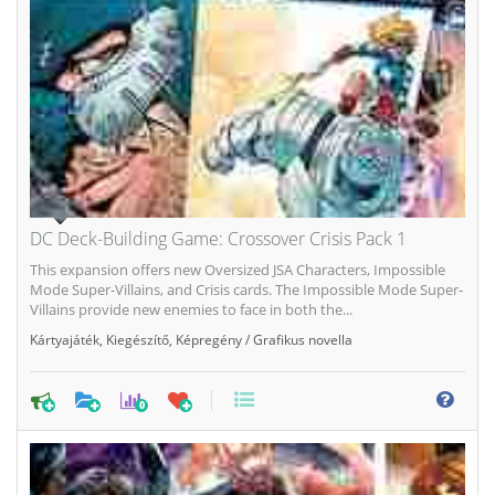
DC Deck-Building Game: Crossover Crisis Pack 1
This expansion offers new Oversized JSA Characters, Impossible
Mode Super-Villains, and Crisis cards. The Impossible Mode Super-
Villains provide new enemies to face in both the...
Kártyajáték
,
Kiegészítő
,
Képregény / Grafikus novella
0