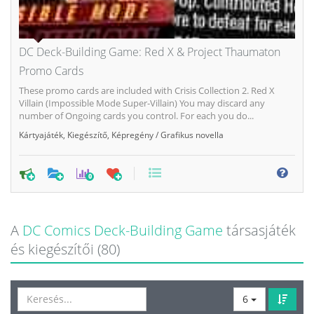
DC Deck-Building Game: Red X & Project Thaumaton
Promo Cards
These promo cards are included with Crisis Collection 2. Red X
Villain (Impossible Mode Super-Villain) You may discard any
number of Ongoing cards you control. For each you do...
Kártyajáték
,
Kiegészítő
,
Képregény / Grafikus novella
0
A
DC Comics Deck-Building Game
társasjáték
és kiegészítői (80)
6