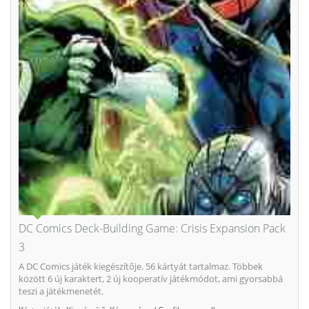
DC Comics Deck-Building Game: Crisis Expansion Pack
3
A DC Comics játék kiegészítője. 56 kártyát tartalmaz. Többek
között 6 új karaktert, 2 új kooperatív játékmódot, ami gyorsabbá
teszi a játékmenetét.