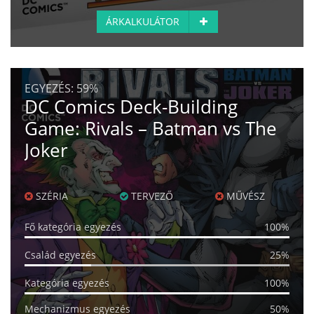
ÁRKALKULÁTOR
EGYEZÉS:
59%
DC Comics Deck-Building
Game: Rivals – Batman vs The
Joker
SZÉRIA
TERVEZŐ
MŰVÉSZ
Fő kategória egyezés
100%
Család egyezés
25%
Kategória egyezés
100%
Mechanizmus egyezés
50%