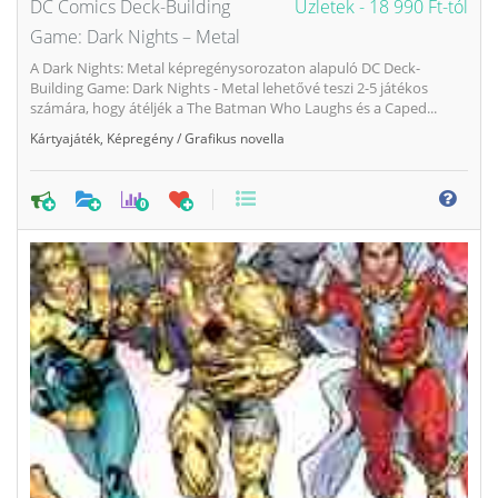
DC Comics Deck-Building
Üzletek -
18 990 Ft-tól
Game: Dark Nights – Metal
A Dark Nights: Metal képregénysorozaton alapuló DC Deck-
Building Game: Dark Nights - Metal lehetővé teszi 2-5 játékos
számára, hogy átéljék a The Batman Who Laughs és a Caped...
Kártyajáték
,
Képregény / Grafikus novella
0