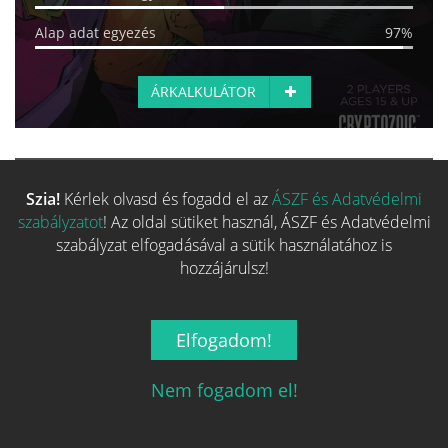
Alap adat egyezés
97%
ÁRKALKULÁTOR
EGYEZÉS:
58%
Szia!
Kérlek olvasd és fogadd el az
ÁSZF és Adatvédelmi
DC Deck-Building Game:
szabályzatot
! Az oldal sütiket használ, ÁSZF és Adatvédelmi
Justice League Dark
szabályzat elfogadásával a sütik használatához is
hozzájárulsz!
19 990 Ft-tól
SZÉRIA
TERVEZŐ
MŰVÉSZ
Elfogadom!
Fő kategória egyezés
0%
Nem fogadom el!
Család egyezés
57%
Kategória egyezés
100%