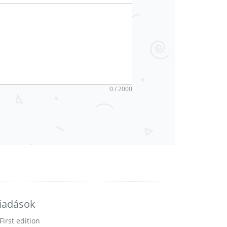
0 / 2000
iadások
First edition