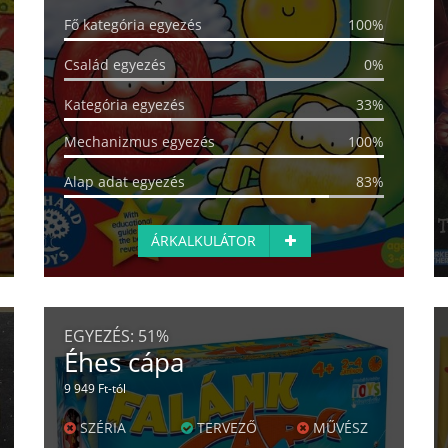
Fő kategória egyezés
100%
Család egyezés
0%
Kategória egyezés
33%
Mechanizmus egyezés
100%
Alap adat egyezés
83%
ÁRKALKULÁTOR
EGYEZÉS:
51%
Éhes cápa
9 949 Ft-tól
SZÉRIA
TERVEZŐ
MŰVÉSZ