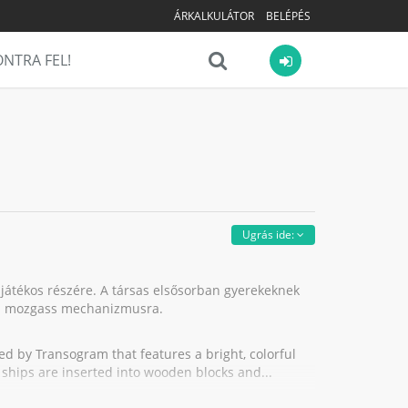
ÁRKALKULÁTOR
BELÉPÉS
NTRA FEL!
Ugrás ide:
 játékos részére. A társas elsősorban gyerekeknek
 és mozgass mechanizmusra.
 by Transogram that features a bright, colorful
hips are inserted into wooden blocks and...