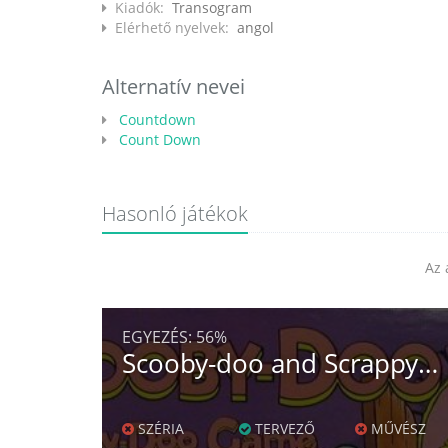
Kiadók:
Transogram
Elérhető nyelvek:
angol
Alternatív nevei
Countdown
Count Down
Hasonló játékok
Az 
EGYEZÉS:
56%
Scooby-doo and Scrappy-doo Game
SZÉRIA
TERVEZŐ
MŰVÉSZ