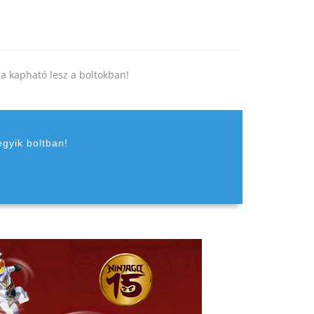
jra kapható lesz a boltokban!
egyik boltban!