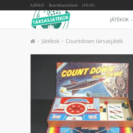
AJÁNLÓ:
BoardGameGeek
LFG.HU
JÁTÉKOK
Játékok
Countdown társasjáték