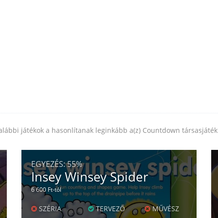
alábbi játékok a hasonlítanak leginkább a(z) Countdown társasjáté
EGYEZÉS:
55%
Insey Winsey Spider
6 600 Ft-tól
SZÉRIA
TERVEZŐ
MŰVÉSZ