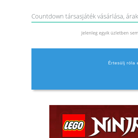
Countdown társasjáték vásárlása, árak
Jelenleg egyik üzletben sem 
Értesülj róla