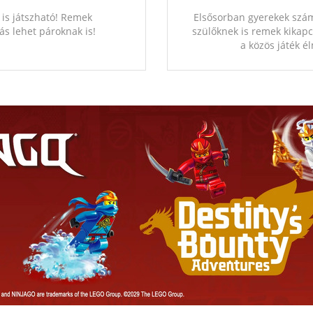
 is játszható! Remek
Elsősorban gyerekek szám
ás lehet pároknak is!
szülőknek is remek kikapc
a közös játék é