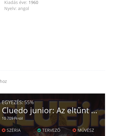
Kiadás éve:
1960
Nyelv: angol
khoz
EGYEZÉS:
55%
Cluedo junior: Az eltűnt csokitorta rejtélye
10 709 Ft-tól
SZÉRIA
TERVEZŐ
MŰVÉSZ