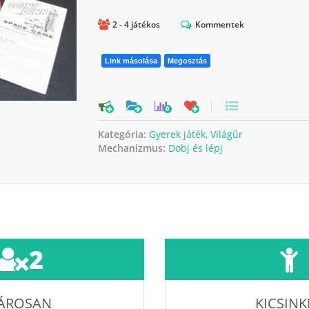
2 - 4 játékos
Kommentek
Link másolása
Megosztás
0
Kategória:
Gyerek játék
,
Világűr
Mechanizmus:
Dobj és lépj
2
ÁROSAN
KICSINK