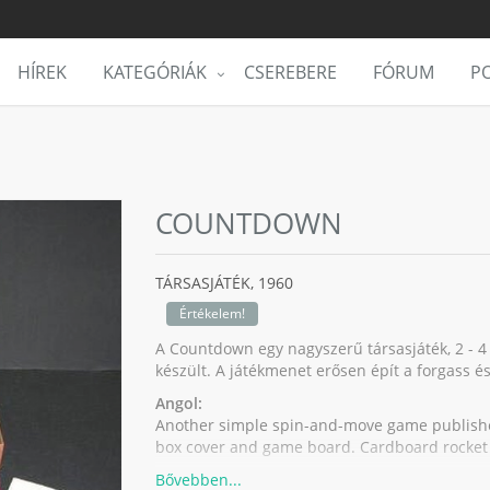
HÍREK
KATEGÓRIÁK
CSEREBERE
FÓRUM
PO
COUNTDOWN
TÁRSASJÁTÉK,
1960
Értékelem!
A Countdown egy nagyszerű társasjáték, 2 - 4
készült. A játékmenet erősen épít a forgass
Angol:
Another simple spin-and-move game published
box cover and game board. Cardboard rocket s