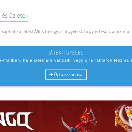
 és üzletek
kapható a játék! Állíts be egy árufigyelést, hogy értesülj, amikor ú
JÁTÉKFIGYELÉS
 e-mailben, ha a játék ára változik, vagy újra raktáron lesz az 
Új hozzáadása