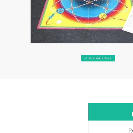
Videó beküldése
P