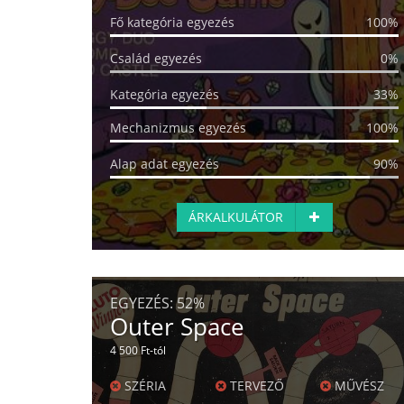
Fő kategória egyezés
100%
Család egyezés
0%
Kategória egyezés
33%
Mechanizmus egyezés
100%
Alap adat egyezés
90%
ÁRKALKULÁTOR
EGYEZÉS:
52%
Outer Space
4 500 Ft-tól
SZÉRIA
TERVEZŐ
MŰVÉSZ