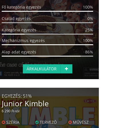
Fő kategória egyezés
100%
Család egyezés
0%
Kategória egyezés
25%
Mechanizmus egyezés
100%
Alap adat egyezés
86%
ÁRKALKULÁTOR
EGYEZÉS:
51%
Junior Kimble
6 290 Ft-tól
SZÉRIA
TERVEZŐ
MŰVÉSZ