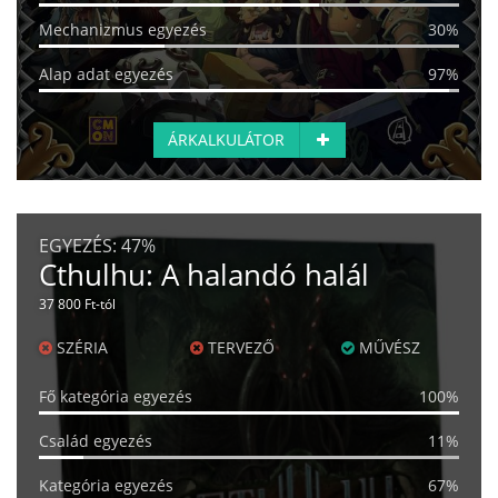
Mechanizmus egyezés
30%
Alap adat egyezés
97%
ÁRKALKULÁTOR
EGYEZÉS:
47%
Cthulhu: A halandó halál
37 800 Ft-tól
SZÉRIA
TERVEZŐ
MŰVÉSZ
Fő kategória egyezés
100%
Család egyezés
11%
Kategória egyezés
67%