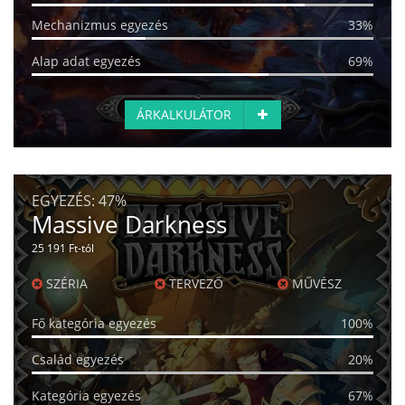
Mechanizmus egyezés
33%
Alap adat egyezés
69%
ÁRKALKULÁTOR
EGYEZÉS:
47%
Massive Darkness
25 191 Ft-tól
SZÉRIA
TERVEZŐ
MŰVÉSZ
Fő kategória egyezés
100%
Család egyezés
20%
Kategória egyezés
67%