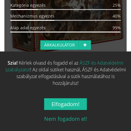
Kategória egyezés
25%
Mechanizmus egyezés
40%
Alap adat egyezés
99%
ÁRKALKULÁTOR
Szia!
Kérlek olvasd és fogadd el az
ÁSZF és Adatvédelmi
Több hasonló játék keresése
szabályzatot
! Az oldal sütiket használ, ÁSZF és Adatvédelmi
szabályzat elfogadásával a sütik használatához is
hozzájárulsz!
Elfogadom!
Nem fogadom el!