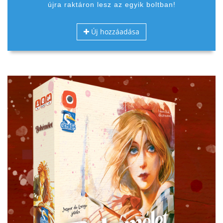
újra raktáron lesz az egyik boltban!
Új hozzáadása