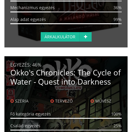
Mechanizmus egyezés
36%
Alap adat egyezés
99%
ÁRKALKULÁTOR
EGYEZÉS:
46%
Okko's Chronicles: The Cycle of
Water - Quest into Darkness
SZÉRIA
TERVEZŐ
MŰVÉSZ
Fő kategória egyezés
100%
Család egyezés
25%