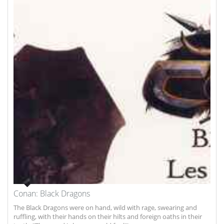
Conan: Black Dragons
The Black Dragons were on hand, wild with rage, swearing and
ruffling, with their hands on their hilts and foreign oaths in their