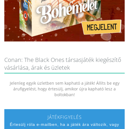
Conan: The Black Ones társasjáték kiegészítő
vásárlása, árak és üzletek
Jelenleg egyik üzletben sem kapható a játék! Állíts be egy
árufigyelést, hogy értesülj, amikor újra kapható lesz a
boltokban!
JÁTÉKFIGYELÉS
Értesülj róla e-mailben, ha a játék ára változik, vagy