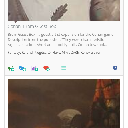
Conan: Brom Guest Box
Brom Guest Box - a guest artist expansion for the Conan game.
Description from the publisher: "They were characteristic
Argosean sailors, short and stockily built. Conan towered...
Fantasy
,
Kaland
,
Kiegészítő
,
Harc
,
Miniatűrök
,
Könyv alapú
0