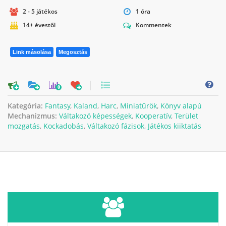
2 - 5 játékos
1 óra
14+ évestől
Kommentek
Link másolása
Megosztás
0
Kategória:
Fantasy
,
Kaland
,
Harc
,
Miniatűrök
,
Könyv alapú
Mechanizmus:
Váltakozó képességek
,
Kooperatív
,
Terület
mozgatás
,
Kockadobás
,
Váltakozó fázisok
,
Játékos kiiktatás