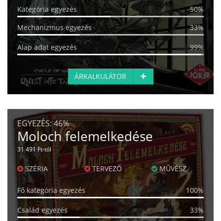
Kategória egyezés
50%
Mechanizmus egyezés
33%
Alap adat egyezés
99%
ÁRKALKULÁTOR
EGYEZÉS:
46%
Moloch felemelkedése
31 491 Ft-tól
SZÉRIA
TERVEZŐ
MŰVÉSZ
Fő kategória egyezés
100%
Család egyezés
33%