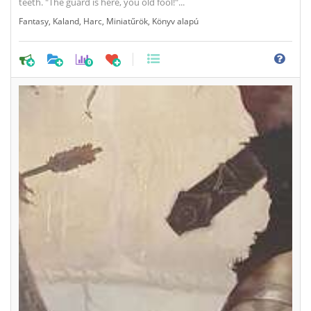
teeth. "The guard is here, you old fool!"...
Fantasy
,
Kaland
,
Harc
,
Miniatűrök
,
Könyv alapú
0