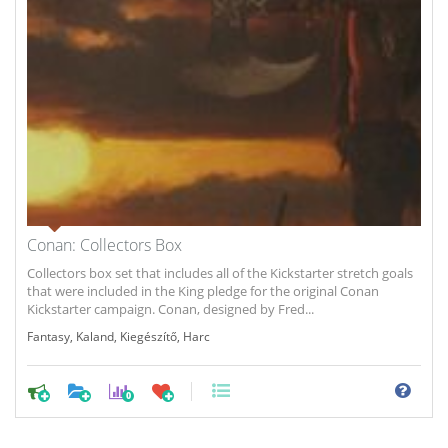
Conan: Collectors Box
Collectors box set that includes all of the Kickstarter stretch goals
that were included in the King pledge for the original Conan
Kickstarter campaign. Conan, designed by Fred...
Fantasy
,
Kaland
,
Kiegészítő
,
Harc
0