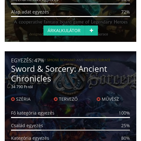
Alap adat egyezés
72%
ÁRKALKULÁTOR
EGYEZÉS:
47%
Sword & Sorcery: Ancient
Chronicles
34 790 Ft-tól
SZÉRIA
TERVEZŐ
MŰVÉSZ
Fő kategória egyezés
100%
Család egyezés
25%
Kategória egyezés
80%