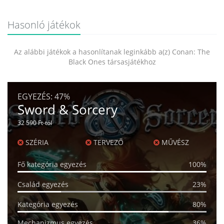
Hasonló játékok
Az alábbi játékok a hasonlítanak leginkább a(z) Conan: The
Black Ones társasjátékhoz
EGYEZÉS:
47%
Sword & Sorcery
32 590 Ft-tól
SZÉRIA
TERVEZŐ
MŰVÉSZ
Fő kategória egyezés
100%
Család egyezés
23%
Kategória egyezés
80%
Mechanizmus egyezés
36%