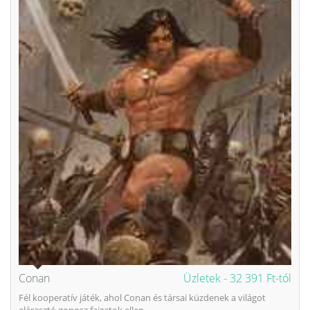
Conan
Üzletek -
32 391 Ft-tól
Fél kooperatív játék, ahol Conan és társai küzdenek a világot
elárasztó gonosz fajzatok ellen.