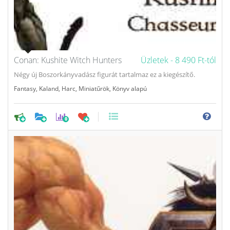
Conan: Kushite Witch Hunters
Üzletek -
8 490 Ft-tól
Négy új Boszorkányvadász figurát tartalmaz ez a kiegészítő.
Fantasy
,
Kaland
,
Harc
,
Miniatűrök
,
Könyv alapú
0