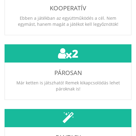
KOOPERATÍV
Ebben a játékban az együttműködés a cél. Nem
egymást, hanem magát a játékot kell legyőznötök!
2
PÁROSAN
Már ketten is játszható! Remek kikapcsolódás lehet
pároknak is!