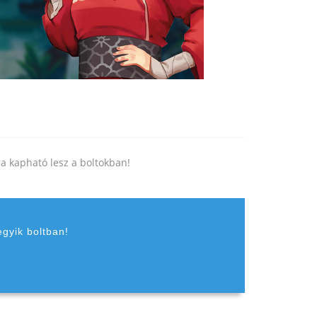
jra kapható lesz a boltokban!
egyik boltban!