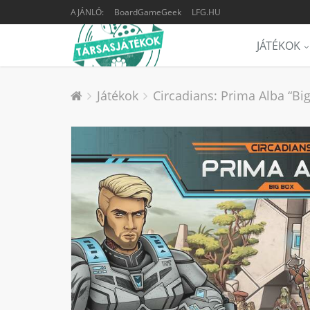
AJÁNLÓ:
BoardGameGeek
LFG.HU
JÁTÉKOK
Játékok
Circadians: Prima Alba “Big