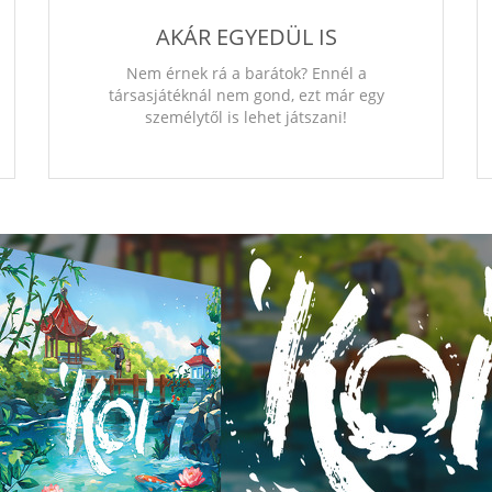
AKÁR EGYEDÜL IS
Nem érnek rá a barátok? Ennél a
társasjátéknál nem gond, ezt már egy
személytől is lehet játszani!