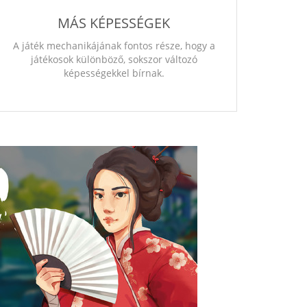
MÁS KÉPESSÉGEK
A játék mechanikájának fontos része, hogy a
játékosok különböző, sokszor változó
képességekkel bírnak.