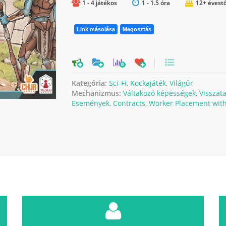
1 - 4 játékos
1 - 1.5 óra
12+ évestő
Link másolása
Megosztás
0
Kategória:
Sci-Fi
,
Kockajáték
,
Világűr
Mechanizmus:
Váltakozó képességek
,
Visszata
Események
,
Contracts
,
Worker Placement with