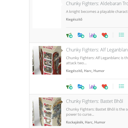
Chunky Fighters: Aldebaran T
A knight becomes a playable characte
Kiegészítő
0
Chunky Fighters: Alf Leganblan
Chunky Fighters: Alf Leganblanc is t
attack two...
Kiegészítő
,
Harc
,
Humor
0
Chunky Fighters: Bastet Bhôl
Chunky Fighters: Bastet Bhôl is the
power to curse...
Kockajáték
,
Harc
,
Humor