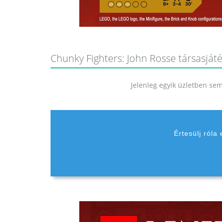
Chunky Fighters: John Rosse társasjáté
Jelenleg egyik üzletben sem 
Értesülj róla