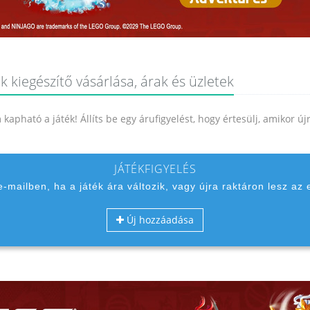
k kiegészítő vásárlása, árak és üzletek
kapható a játék! Állíts be egy árufigyelést, hogy értesülj, amikor ú
JÁTÉKFIGYELÉS
 e-mailben, ha a játék ára változik, vagy újra raktáron lesz az 
Új hozzáadása