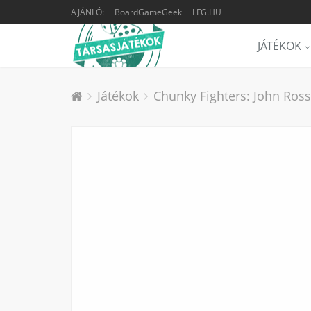
AJÁNLÓ:
BoardGameGeek
LFG.HU
JÁTÉKOK
Játékok
Chunky Fighters: John Ross