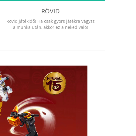
RÖVID
Rövid játékidő! Ha csak gyors játékra vágysz
a munka után, akkor ez a neked való!