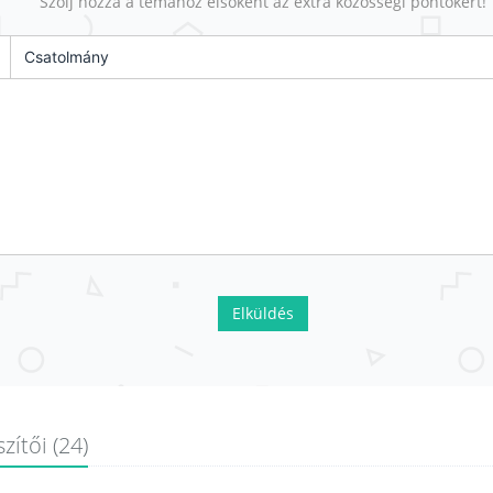
Szólj hozzá a témához elsőként az extra közösségi pontokért!
Csatolmány
Elküldés
zítői (24)