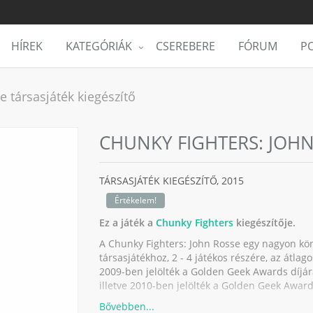
HÍREK
KATEGÓRIÁK
CSEREBERE
FÓRUM
PO
e társasjáték kiegészítő
CHUNKY FIGHTERS: JOHN
TÁRSASJÁTÉK KIEGÉSZÍTŐ,
2015
Értékelem!
Ez a játék a
Chunky Fighters
kiegészítője.
A Chunky Fighters: John Rosse egy nagyon kön
társasjátékhoz, 2 - 4 játékos részére, az átlago
2009-ben jelölték a Golden Geek Awards díjár
illetve 2010-ben jelölték a Golden Geek Award