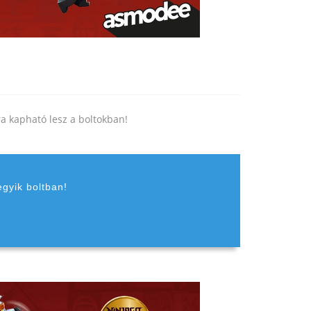
jra kapható lesz a boltokban!
egyik boltban!