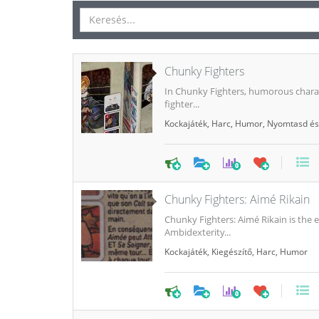
Chunky Fighters
In Chunky Fighters, humorous charact
fighter...
Kockajáték
,
Harc
,
Humor
,
Nyomtasd és 
0
Chunky Fighters: Aimé Rikain
Chunky Fighters: Aimé Rikain is the 
Ambidexterity...
Kockajáték
,
Kiegészítő
,
Harc
,
Humor
0