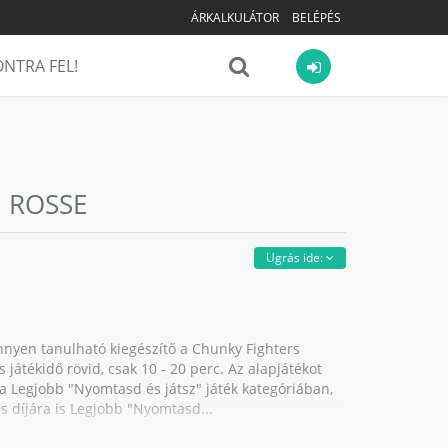
ÁRKALKULÁTOR
BELÉPÉS
NTRA FEL!
 ROSSE
Ugrás ide:
nyen tanulható kiegészítő a Chunky Fighters
s játékidő rövid, csak 10 - 20 perc. Az alapjátékot
a Legjobb "Nyomtasd és játsz" játék kategóriában,
s díjára is Legjobb "Nyomtasd...