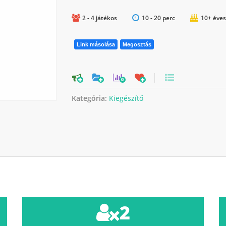
2 - 4 játékos
10 - 20 perc
10+ éves
Link másolása
Megosztás
0
Kategória:
Kiegészítő
2