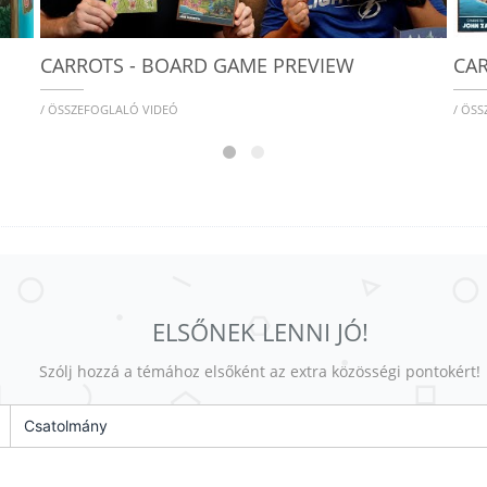
CARROTS - BOARD GAME PREVIEW
CA
/ ÖSSZEFOGLALÓ VIDEÓ
/ ÖS
ELSŐNEK LENNI JÓ!
Szólj hozzá a témához elsőként az extra közösségi pontokért!
Csatolmány