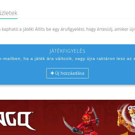
üzletek
kapható a játék! Állíts be egy árufigyelést, hogy értesülj, amikor ú
JÁTÉKFIGYELÉS
 e-mailben, ha a játék ára változik, vagy újra raktáron lesz az 
Új hozzáadása