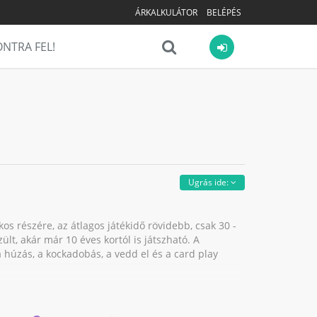
ÁRKALKULÁTOR
BELÉPÉS
NTRA FEL!
Ugrás ide:
kos részére, az átlagos játékidő rövidebb, csak 30 -
lt, akár már 10 éves kortól is játszható. A
a húzás, a kockadobás, a vedd el és a card play