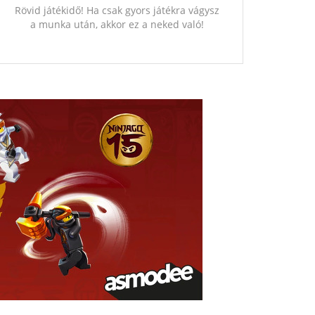
Rövid játékidő! Ha csak gyors játékra vágysz
a munka után, akkor ez a neked való!