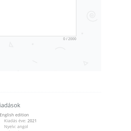
0 / 2000
iadások
English edition
Kiadás éve:
2021
Nyelv: angol