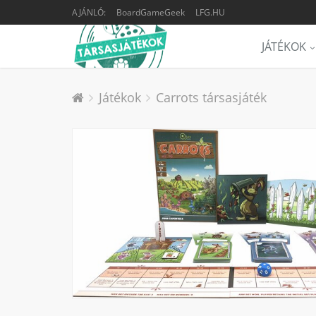
AJÁNLÓ:
BoardGameGeek
LFG.HU
JÁTÉKOK
Játékok
Carrots társasjáték