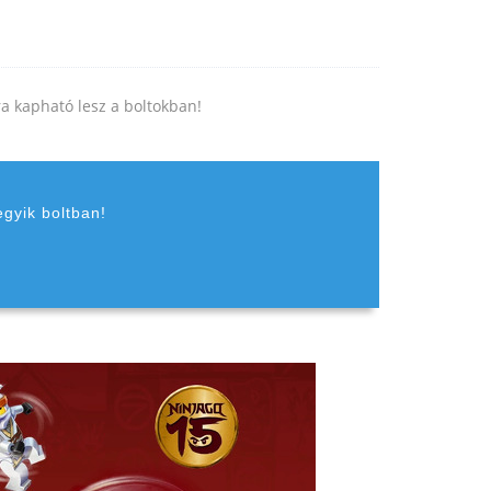
jra kapható lesz a boltokban!
egyik boltban!