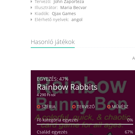
Tervező:
John Zaporteza
Illusztrátor:
Maria Becvar
Kiadók:
Qjax Games
Elérhető nyelvek:
angol
Hasonló játékok
A
EGYEZÉS:
47%
Rainbow Rabbits
4 290 Ft-tól
SZÉRIA
TERVEZŐ
MŰVÉSZ
Fő kategória egyezés
0%
Család egyezés
67%