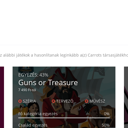
z alábbi játékok a hasonlítanak leginkább a(z) Carrots társasjátékh
EGYEZÉS:
43%
Guns or Treasure
7 490 Ft-tól
SZÉRIA
TERVEZŐ
MŰVÉSZ
Fő kategória egyezés
0%
Család egyezés
50%