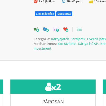
2 - 5 játékos
30 - 45 perc
10+ éves
Link másolása
Megosztás
0
Kategória:
Kártyajáték
,
Partijáték
,
Gyerek játé
Mechanizmus:
Kockáztatás
,
Kártya húzás
,
Koc
Investment
2
PÁROSAN