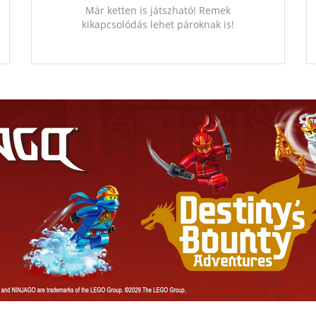
Már ketten is játszható! Remek
kikapcsolódás lehet pároknak is!