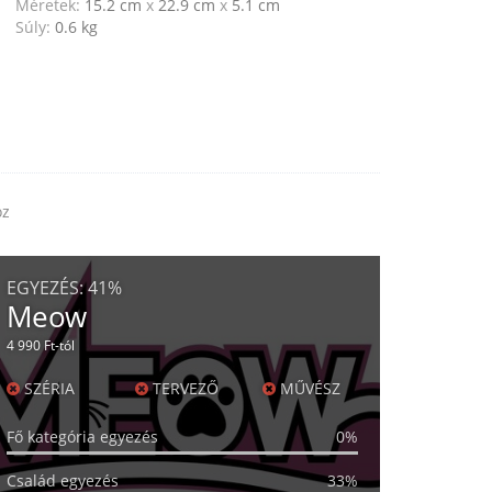
Méretek:
15.2 cm
x
22.9 cm
x
5.1 cm
Súly:
0.6
kg
oz
EGYEZÉS:
41%
Meow
4 990 Ft-tól
SZÉRIA
TERVEZŐ
MŰVÉSZ
Fő kategória egyezés
0%
Család egyezés
33%