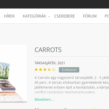
HÍREK
KATEGÓRIÁK
CSEREBERE
FÓRUM
PO
CARROTS
TÁRSASJÁTÉK,
2021
Értékelem!
A Carrots egy nagyszerű társasjáték, 2 - 5 játé
45 perc. A társas elsősorban gyerekeknek készü
játékmenet erősen épít a kockáztatás, a kárty
conflict resolution mechanizmusokra.