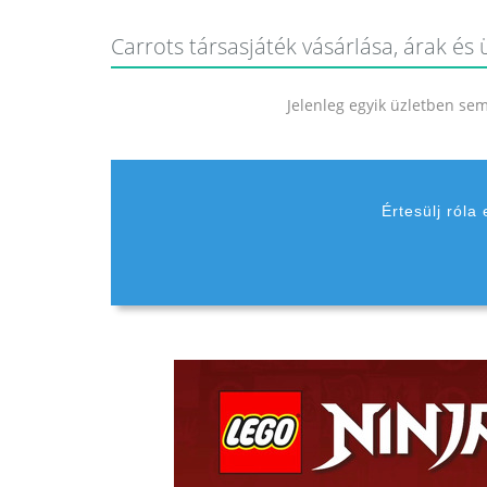
Carrots társasjáték vásárlása, árak és 
Jelenleg egyik üzletben sem 
Értesülj róla