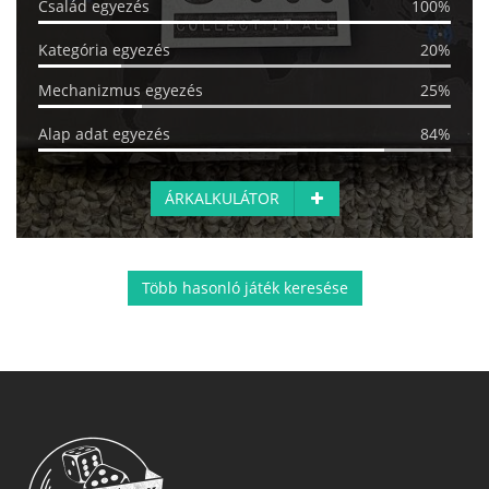
Család egyezés
100%
Kategória egyezés
20%
Mechanizmus egyezés
25%
Alap adat egyezés
84%
ÁRKALKULÁTOR
Több hasonló játék keresése