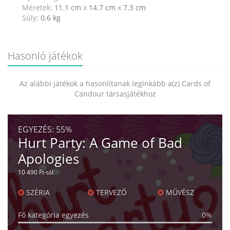
Méretek:
11.1 cm
x
14.7 cm
x
7.3 cm
Súly:
0.6
kg
Hasonló játékok
Az alábbi játékok a hasonlítanak leginkább a(z) Cards of
Candour társasjátékhoz
EGYEZÉS:
55%
Hurt Party: A Game of Bad
Apologies
10 490 Ft-tól
SZÉRIA
TERVEZŐ
MŰVÉSZ
Fő kategória egyezés
0%