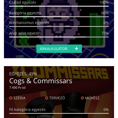
Család egyezés
100%
Kategória egyezés
60%
Mechanizmus egyezés
0%
Alap adat egyezés
77%
ÁRKALKULÁTOR
EGYEZÉS:
49%
Cogs & Commissars
7 490 Ft-tól
SZÉRIA
TERVEZŐ
MŰVÉSZ
Fő kategória egyezés
0%