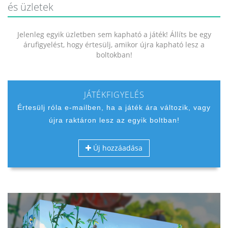
és üzletek
Jelenleg egyik üzletben sem kapható a játék! Állíts be egy
árufigyelést, hogy értesülj, amikor újra kapható lesz a
boltokban!
JÁTÉKFIGYELÉS
Értesülj róla e-mailben, ha a játék ára változik, vagy
újra raktáron lesz az egyik boltban!
Új hozzáadása