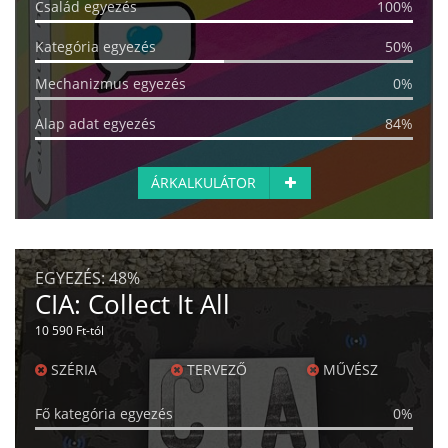
Család egyezés
100%
Kategória egyezés
50%
Mechanizmus egyezés
0%
Alap adat egyezés
84%
ÁRKALKULÁTOR
EGYEZÉS:
48%
CIA: Collect It All
10 590 Ft-tól
SZÉRIA
TERVEZŐ
MŰVÉSZ
Fő kategória egyezés
0%