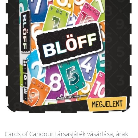
Cards of Candour társasjáték vásárlása, árak