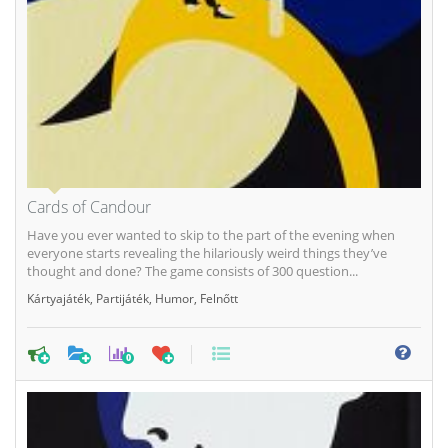
Cards of Candour
Have you ever wanted to skip to the part of the evening when
everyone starts revealing the hilariously weird things they’ve
thought and done? The game consists of 300 question...
Kártyajáték
,
Partijáték
,
Humor
,
Felnőtt
0