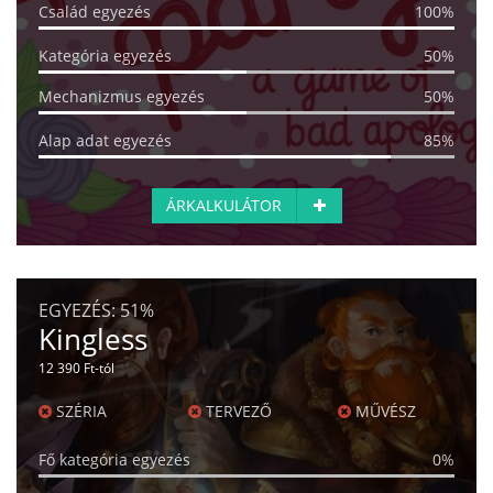
Család egyezés
100%
Kategória egyezés
50%
Mechanizmus egyezés
50%
Alap adat egyezés
85%
ÁRKALKULÁTOR
EGYEZÉS:
51%
Kingless
12 390 Ft-tól
SZÉRIA
TERVEZŐ
MŰVÉSZ
Fő kategória egyezés
0%