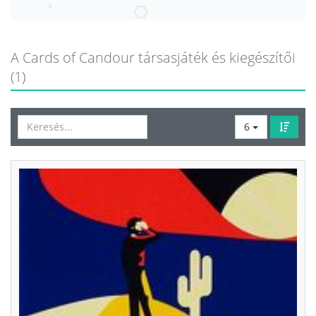
A Cards of Candour társasjáték és kiegészítői
(1)
6