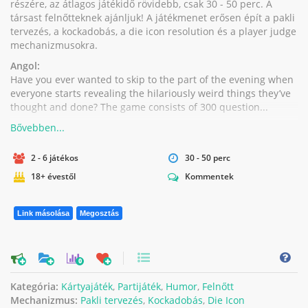
részére, az átlagos játékidő rövidebb, csak 30 - 50 perc. A
társast felnőtteknek ajánljuk! A játékmenet erősen épít a pakli
tervezés, a kockadobás, a die icon resolution és a player judge
mechanizmusokra.
Angol:
Have you ever wanted to skip to the part of the evening when
everyone starts revealing the hilariously weird things they’ve
thought and done? The game consists of 300 question...
2 - 6 játékos
30 - 50 perc
18+ évestől
Kommentek
Link másolása
Megosztás
0
Kategória:
Kártyajáték
,
Partijáték
,
Humor
,
Felnőtt
Mechanizmus:
Pakli tervezés
,
Kockadobás
,
Die Icon