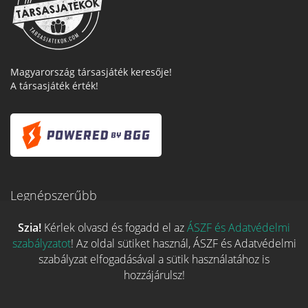
Magyarország társasjáték keresője!
A társasjáték érték!
Legnépszerűbb
Szia!
Kérlek olvasd és fogadd el az
ÁSZF és Adatvédelmi
szabályzatot
! Az oldal sütiket használ, ÁSZF és Adatvédelmi
Hasznos linkek
szabályzat elfogadásával a sütik használatához is
hozzájárulsz!
REGISZTRÁCIÓ