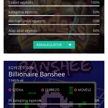
Család egyezés
100%
Kategória egyezés
50%
Mechanizmus egyezés
20%
Alap adat egyezés
84%
ÁRKALKULÁTOR
EGYEZÉS:
50%
Billionaire Banshee
7 040 Ft-tól
SZÉRIA
TERVEZŐ
MŰVÉSZ
Fő kategória egyezés
0%