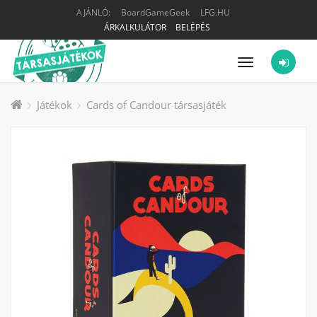
AJÁNLÓ:
BoardGameGeek
LFG.HU
ÁRKALKULÁTOR
BELÉPÉS
Menü
Játékok
Cards of Candour társasjáték