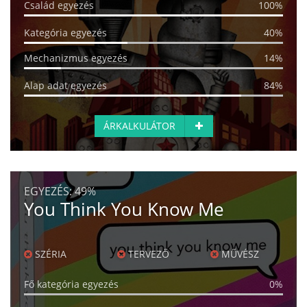
Család egyezés
100%
Kategória egyezés
40%
Mechanizmus egyezés
14%
Alap adat egyezés
84%
ÁRKALKULÁTOR
EGYEZÉS:
49%
You Think You Know Me
SZÉRIA
TERVEZŐ
MŰVÉSZ
Fő kategória egyezés
0%