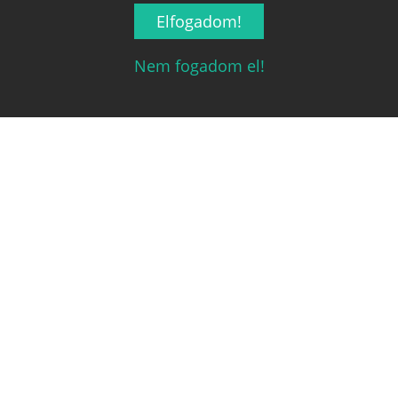
ELFELEJTETT JELSZÓ
Elfogadom!
RÓLUNK
ÁSZF ÉS ADATVÉDELMI SZABÁLYZAT
Nem fogadom el!
ÜZLETEKNEK SZÁNT SZOLGÁLTATÁSOK
MÉDIAAJÁNLAT
Kapcsolat
Ha szeretnéd felvenni velünk a kapcsolatot nyugodtan írj egy
e-mailt!
Email:
info@tarsasjatekok.com