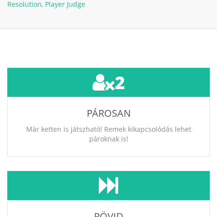
Resolution
,
Player Judge
2
PÁROSAN
Már ketten is játszható! Remek kikapcsolódás lehet
pároknak is!
RÖVID