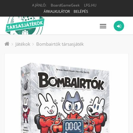
AJÁNLÓ:
BoardGameGeek
LFG.HU
ÁRKALKULÁTOR
BELÉPÉS
Menü
Játékok
Bombairtók társasjáték