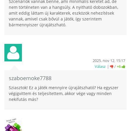
Szcenáriók vannak benne, ami minimális keretet ad, de
nem történeten van a hangsúly. A nyitható dobozokban,
amit eddig láttam új karakterek, eszközök nehezítések
vannak, amivel csak bővül a játék, így szerintem
bármennyiszer újrajátszható.
2025. nov 12. 15:17
Válasz
/
+6
szaboemoke7788
Sziasztok! Ez a játék mennyire újrajátszható? Ha egyszer
végigvittem és teljesítettem, akkor vége vagy minden
nekifutás más?