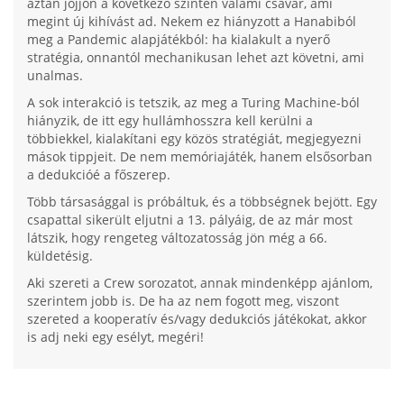
aztán jöjjön a következő szinten valami csavar, ami
megint új kihívást ad. Nekem ez hiányzott a Hanabiból
meg a Pandemic alapjátékból: ha kialakult a nyerő
stratégia, onnantól mechanikusan lehet azt követni, ami
unalmas.
A sok interakció is tetszik, az meg a Turing Machine-ból
hiányzik, de itt egy hullámhosszra kell kerülni a
többiekkel, kialakítani egy közös stratégiát, megjegyezni
mások tippjeit. De nem memóriajáték, hanem elsősorban
a dedukcióé a főszerep.
Több társasággal is próbáltuk, és a többségnek bejött. Egy
csapattal sikerült eljutni a 13. pályáig, de az már most
látszik, hogy rengeteg változatosság jön még a 66.
küldetésig.
Aki szereti a Crew sorozatot, annak mindenképp ajánlom,
szerintem jobb is. De ha az nem fogott meg, viszont
szereted a kooperatív és/vagy dedukciós játékokat, akkor
is adj neki egy esélyt, megéri!