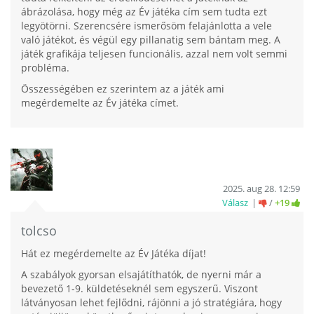
ábrázolása, hogy még az Év játéka cím sem tudta ezt
legyötörni. Szerencsére ismerősöm felajánlotta a vele
való játékot, és végül egy pillanatig sem bántam meg. A
játék grafikája teljesen funcionális, azzal nem volt semmi
probléma.
Összességében ez szerintem az a játék ami
megérdemelte az Év játéka címet.
2025. aug 28. 12:59
Válasz
/
+19
tolcso
Hát ez megérdemelte az Év Játéka díjat!
A szabályok gyorsan elsajátíthatók, de nyerni már a
bevezető 1-9. küldetéseknél sem egyszerű. Viszont
látványosan lehet fejlődni, rájönni a jó stratégiára, hogy