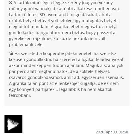
❌ A tartók minősége eléggé szerény (nagyon vékony
műanyagból vannak), de a többi alkatrész rendben van.
Láttam ötletes, 3D-nyomtatott megoldásokat, ahol a
drótok helye betűvel volt jelölve; így mutogatás helyett
elég betűt mondani. A grafika lehet megosztó: a mély,
gondolkodós hangulathoz nem biztos, hogy passzol a
gyerekesen rajzfilmes külső, de nekünk nem volt
problémánk vele.
💣 Ha szereted a kooperatív játékmenetet, ha szeretsz
közösen gondolkodni, ha szereted a logikai feladványokat,
akkor mindenképpen tudom ajánlani. Maguk a szabályok
pár perc alatt megtanulhatók, de a sokféle helyzet,
csavaros gondolkodásmód, amit ad, egyszerűen zseniális.
A grafika talán pont az ellenkezőjét sugallja, de ez nem
egy könnyed partijáték... legalábbis ha nem akartok
felrobbani.
2026. ápr 03. 06:58