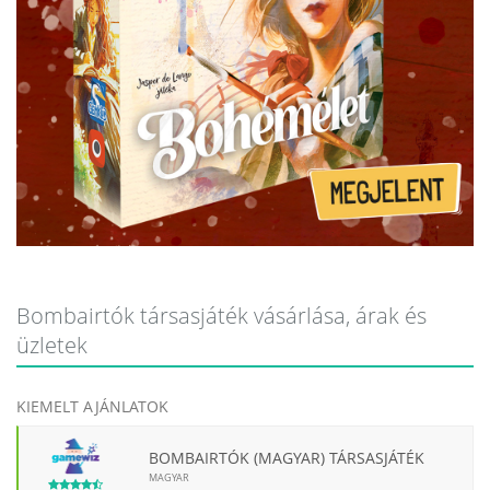
Bombairtók társasjáték vásárlása, árak és
üzletek
KIEMELT AJÁNLATOK
BOMBAIRTÓK (MAGYAR) TÁRSASJÁTÉK
MAGYAR