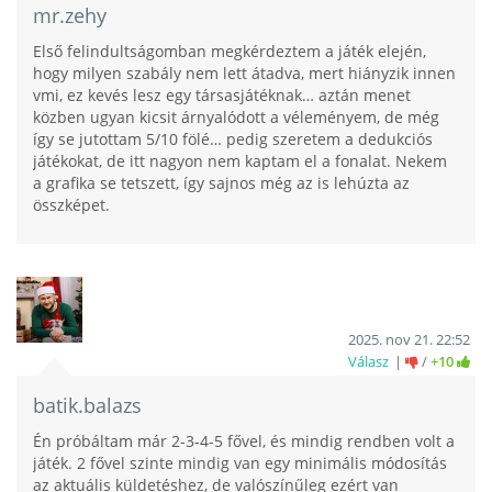
mr.zehy
Első felindultságomban megkérdeztem a játék elején,
hogy milyen szabály nem lett átadva, mert hiányzik innen
vmi, ez kevés lesz egy társasjátéknak… aztán menet
közben ugyan kicsit árnyalódott a véleményem, de még
így se jutottam 5/10 fölé… pedig szeretem a dedukciós
játékokat, de itt nagyon nem kaptam el a fonalat. Nekem
a grafika se tetszett, így sajnos még az is lehúzta az
összképet.
2025. nov 21. 22:52
Válasz
/
+10
batik.balazs
Én próbáltam már 2-3-4-5 fővel, és mindig rendben volt a
játék. 2 fővel szinte mindig van egy minimális módosítás
az aktuális küldetéshez, de valószínűleg ezért van