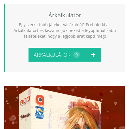
Árkalkulátor
Egyszerre több játékot vásárolnál? Próbáld ki az
Árkalkulátort és kiszámoljuk neked a legoptimálisabb
feltételeket, hogy a legjobb árat kapd meg!
ÁRKALKULÁTOR
0