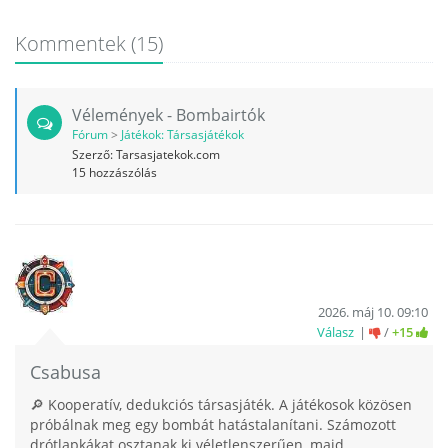
Kommentek
(15)
Vélemények - Bombairtók
Fórum
>
Játékok: Társasjátékok
Szerző:
Tarsasjatekok.com
15
hozzászólás
2026. máj 10. 09:10
Válasz
/
+15
Csabusa
🔎 Kooperatív, dedukciós társasjáték. A játékosok közösen
próbálnak meg egy bombát hatástalanítani. Számozott
drótlapkákat osztanak ki véletlenszerűen, majd