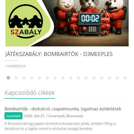
/
JÁTÉKSZABÁLY: BOMBAIRTÓK - D3MEEPLES
/ D3MEEPLES
Kapcsolódó cikkek
Bombairtók - dedukció, csapatmunka, izgalmas küldetések
Ismertető
2026. feb 21.
/
Ismertető
,
Bemutató
A Bombairtók egy japán tervezésű kooperatív játék, amiben főleg a
dedukció és a logika vezeti a drótokat elvágó kezeket.