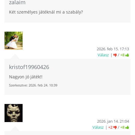
zalaim
Két személyes játéknál mi a szabály?
2026. feb 15. 17:13
Válasz
/
+8
kristof19960426
Nagyon jó játék!!
Szerkesztve:
2026. feb 24. 10:39
2026. jan 14. 21:04
Válasz
+2
/
+8