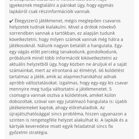
igyekeznek megtalálni a párokat úgy, hogy egymás
lapkáiról csak részinformációik vannak.
✔️ Ékegyszerű játékmenet, mégis meglepően csavaros
helyzetek tudnak kialakulni. Mivel a drótok növekvő
sorrendben vannak a tartókban, ez alapján tudunk
következtetni, hogy milyen számok vannak még hátra a
játékosoknál. Nálunk nagyon betalált a hangulata. Egy-
egy vágás előtt percekig tanakodunk, gondolkodunk,
próbálunk minél több információt kikövetkeztetni az
aktuális helyzetből úgy, hogy közben ne áruljuk el a saját
számainkat, mert az elrontaná az élményt. 66 küldetést
tartalmaz a játék, amik az alapmechanikához adnak
apróbb változtatásokat. Izgalmas, hogy egy-egy kis csavar
mennyire meg tudja változtatni a játékmenetet. 5
csomagra vannak osztva a küldetések, amiket külön
dobozoltak, szóval van egy jutalmazó hangulata is: újabb
játékelemeket kaptok, ahogy előrehaladtok. Az
újrajátszhatósággal sincs probléma, hiszen ugyanazon a
szinten is rengetegféle helyzet alakulhat ki. A lapkák és a
kártyák keveredése miatt egyik feladatnál sincs fix
győzelmi stratégia.