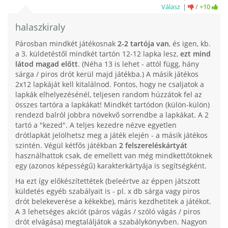
Válasz
/
+10
halaszkiraly
Párosban mindkét játékosnak
2-2 tartója van
, és igen, kb.
a 3. küldetéstől mindkét tartón 12-12 lapka lesz,
ezt mind
látod magad előtt
. (Néha 13 is lehet - attól függ, hány
sárga / piros drót kerül majd játékba.) A másik játékos
2x12 lapkáját kell kitalálnod. Fontos, hogy ne csaljatok a
lapkák elhelyezésénél, teljesen random húzzátok fel az
összes tartóra a lapkákat! Mindkét tartódon (külön-külön)
rendezd balról jobbra növekvő sorrendbe a lapkákat. A 2
tartó a "kezed". A teljes kezedre nézve egyetlen
drótlapkát jelölhetsz meg a játék elején - a másik játékos
szintén. Végül kétfős játékban
2 felszereléskártyát
használhattok csak, de emellett van még mindkettőtöknek
egy (azonos képességű) karakterkártyája is segítségként.
Ha ezt így előkészítettétek (beleértve az éppen játszott
küldetés egyéb szabályait is - pl. x db sárga vagy piros
drót belekeverése a kékekbe), máris kezdhetitek a játékot.
A 3 lehetséges akciót (páros vágás / szóló vágás / piros
drót elvágása) megtaláljátok a szabálykönyvben. Nagyon