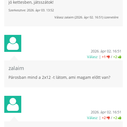
jó kettesben, játsszátok!
Szerkesztve:
2026. ápr 03. 13:52
Válasz
zalaim
(
2026. ápr 02. 16:51
) üzenetére
2026. ápr 02. 16:51
Válasz
+1
/
+2
zalaim
Párosban mind a 2x12 -t látom, ami magam előtt van?
2026. ápr 02. 16:51
Válasz
+2
/
+2