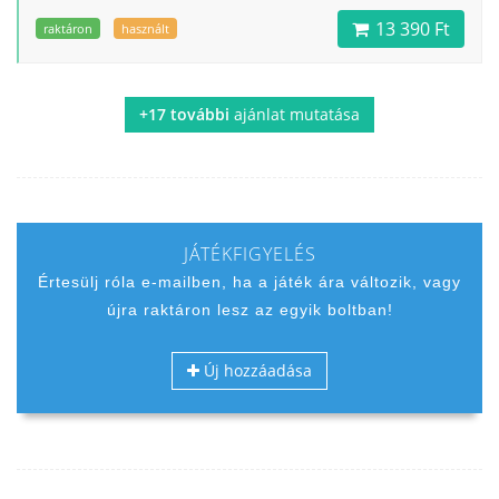
13 390 Ft
raktáron
használt
+17 további
ajánlat mutatása
JÁTÉKFIGYELÉS
Értesülj róla e-mailben, ha a játék ára változik, vagy
újra raktáron lesz az egyik boltban!
Új hozzáadása