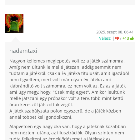
2025. szept 08. 06:41
Válasz
/
+13
hadamtaxi
Nagyon kellemes meglepetés volt ez a játék számomra.
Amíg nem ültünk le mellé játszani addig semmit nem
tudtam a játékról, csak a Év játéka titulusát, amit igazából
nem figyeltem, mert volt már olyan év játéka ami
kiábrándító volt számomra, ez nem volt az. Ez az a játék
ami úgy megy, hogy: "Csak még egyet". Amikor leültünk
mellé játszani egy próbakör volt a terv, több mint kettő
órán kereszül játszottuk végül.
A játék szabályzata pofon egyszerű, de a játék közben
annál többet kell gondolkozni.
Alapvetően egy nagy oka van, hogy a játéknak kozábban
nem néztem utána, az illusztrációk. Olyan szinten nem
tudta felkelteni az érdeklődésemet a játéknak az