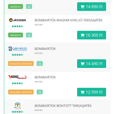
14 890 Ft
raktáron
új
BOMBAIRTÓK MAGYAR NYELVŰ TÁRSASJÁTÉK
MAGYAR
16 900 Ft
raktáron
új
BOMBAIRTÓK
MAGYAR
14 490 Ft
értesítés kérhető
új
BOMBAIRTÓK
MAGYAR
12 999 Ft
értesítés kérhető
új
BOMBAÍRTÓK BONTOTT TÁRSASJÁTÉK
MAGYAR