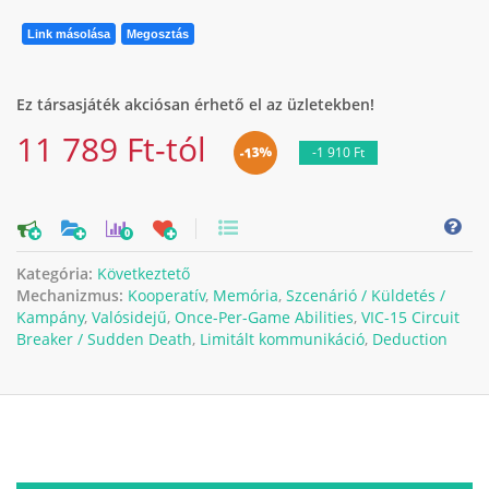
Link másolása
Megosztás
Ez társasjáték akciósan érhető el az üzletekben!
11 789 Ft-tól
-13%
-1 910 Ft
0
Kategória:
Következtető
Mechanizmus:
Kooperatív
,
Memória
,
Szcenárió / Küldetés /
Kampány
,
Valósidejű
,
Once-Per-Game Abilities
,
VIC-15 Circuit
Breaker / Sudden Death
,
Limitált kommunikáció
,
Deduction