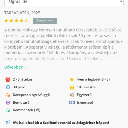
TÁRSASJÁTÉK,
2025
Értékelem!
A Bombairtók egy könnyen tanulható társasjáték, 2 - 5 játékos
részére, az átlagos játékidő rövid, csak 30 perc. A társast, a
könnyebb tanulhatósága ellenére, csak 10 éves kortól ajánljuk
kipróbálni. Kooperatív jellegű, a játékmenet erősen épít a
memória, a szcenárió / küldetés / kampány, a valósidejű, az
once-per-game abilities és a vic-15 circuit breaker...
2 - 5 játékos
4-en a legjobb (3 - 5)
30 perc
10+ évestől
Közepesen nyelvfüggő
Egyszerű
Bemutató
Ismertető
Kommentek
(15)
9%-kal olcsóbb a Szellemlovasnál az átlagárhoz képest!