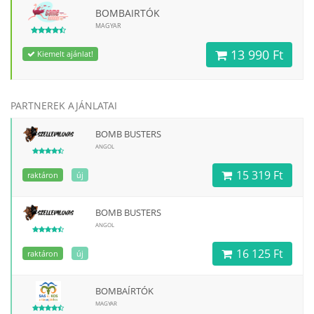
BOMBAIRTÓK
MAGYAR
13 990 Ft
Kiemelt ajánlat!
PARTNEREK AJÁNLATAI
BOMB BUSTERS
ANGOL
15 319 Ft
raktáron
új
BOMB BUSTERS
ANGOL
16 125 Ft
raktáron
új
BOMBAÍRTÓK
MAGYAR