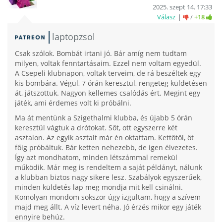
2025. szept 14. 17:33
Válasz
/
+18
laptopzsol
Csak szólok. Bombát irtani jó. Bár amíg nem tudtam
milyen, voltak fenntartásaim. Ezzel nem voltam egyedül.
A Csepeli klubnapon, voltak terveim, de rá beszéltek egy
kis bombára. Végül, 7 órán keresztül, rengeteg küldetésen
át, játszottuk. Nagyon kellemes csalódás ért. Megint egy
játék, ami érdemes volt ki próbálni.
Ma át mentünk a Szigethalmi klubba, és újabb 5 órán
keresztül vágtuk a drótokat. Sőt, ott egyszerre két
asztalon. Az egyik asztalt már én oktattam. Kettőtől, öt
főig próbáltuk. Bár ketten nehezebb, de igen élvezetes.
Így azt mondhatom, minden létszámmal remekül
működik. Már meg is rendeltem a saját példányt, nálunk
a klubban biztos nagy sikere lesz. Szabályok egyszerűek,
minden küldetés lap meg mondja mit kell csinálni.
Komolyan mondom sokszor úgy izgultam, hogy a szívem
majd meg állt. A víz levert néha. Jó érzés mikor egy játék
ennyire behúz.