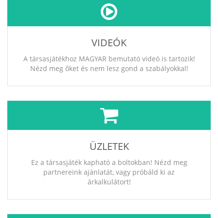
VIDEÓK
A társasjátékhoz MAGYAR bemutató videó is tartozik!
Nézd meg őket és nem lesz gond a szabályokkal!
ÜZLETEK
Ez a társasjáték kapható a boltokban! Nézd meg
partnereink ajánlatát, vagy próbáld ki az
árkalkulátort!