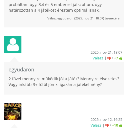
próbáltam úgy. 3,4 és 5 emberrel játszottam, úgy
határozottan a 4 játékost éreztem optimálisnak.
Válasz
egyudaron
(
2025. nov 21. 18:07
) üzenetére
2025. nov 21. 18:07
Válasz
/
+7
egyudaron
2 fővel mennyire működik jól a játék? Mennyire élvezetes?
Vagy inkább 3+ főtől jön ki igazán a játékélmény?
2025. nov 12. 16:25
Válasz
/
+10