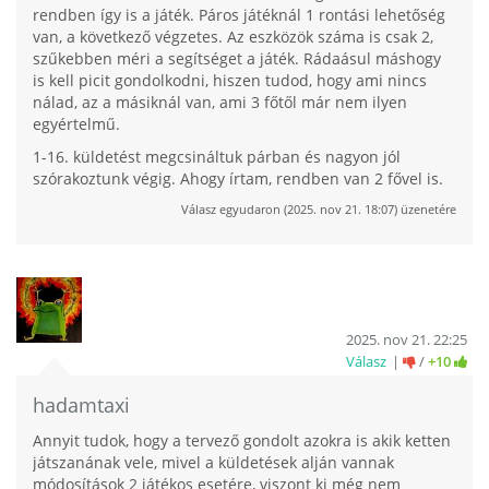
rendben így is a játék. Páros játéknál 1 rontási lehetőség
van, a következő végzetes. Az eszközök száma is csak 2,
szűkebben méri a segítséget a játék. Rádaásul máshogy
is kell picit gondolkodni, hiszen tudod, hogy ami nincs
nálad, az a másiknál van, ami 3 főtől már nem ilyen
egyértelmű.
1-16. küldetést megcsináltuk párban és nagyon jól
szórakoztunk végig. Ahogy írtam, rendben van 2 fővel is.
Válasz
egyudaron
(
2025. nov 21. 18:07
) üzenetére
2025. nov 21. 22:25
Válasz
/
+10
hadamtaxi
Annyit tudok, hogy a tervező gondolt azokra is akik ketten
játszanának vele, mivel a küldetések alján vannak
módosítások 2 játékos esetére, viszont ki még nem