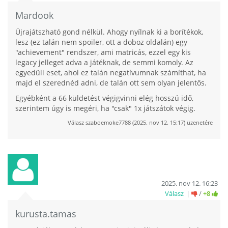
Mardook
Újrajátszható gond nélkül. Ahogy nyílnak ki a borítékok,
lesz (ez talán nem spoiler, ott a doboz oldalán) egy
"achievement" rendszer, ami matricás, ezzel egy kis
legacy jelleget adva a játéknak, de semmi komoly. Az
egyedüli eset, ahol ez talán negatívumnak számíthat, ha
majd el szerednéd adni, de talán ott sem olyan jelentős.
Egyébként a 66 küldetést végigvinni elég hosszú idő,
szerintem úgy is megéri, ha "csak" 1x játszátok végig.
Válasz
szaboemoke7788
(
2025. nov 12. 15:17
) üzenetére
2025. nov 12. 16:23
Válasz
/
+8
kurusta.tamas