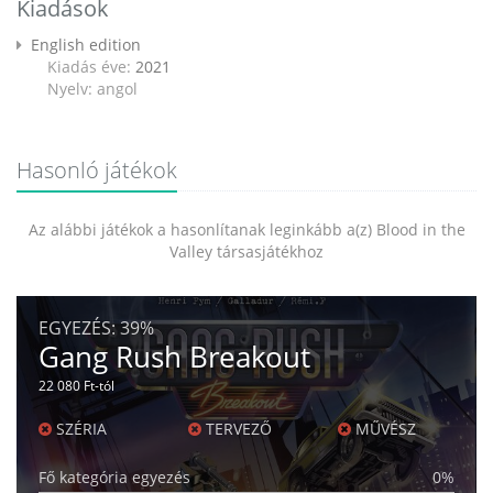
Kiadások
English edition
Kiadás éve:
2021
Nyelv: angol
Hasonló játékok
Az alábbi játékok a hasonlítanak leginkább a(z) Blood in the
Valley társasjátékhoz
EGYEZÉS:
39%
Gang Rush Breakout
22 080 Ft-tól
SZÉRIA
TERVEZŐ
MŰVÉSZ
Fő kategória egyezés
0%