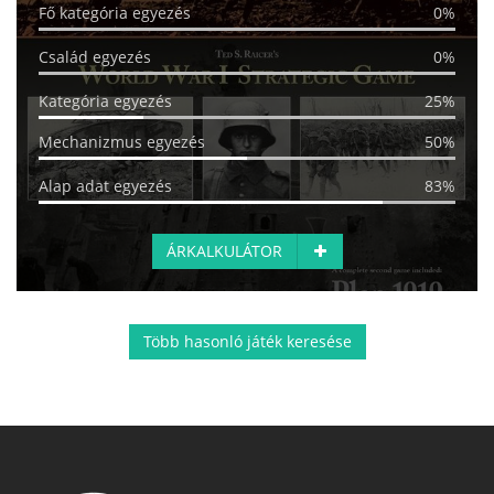
Fő kategória egyezés
0%
Család egyezés
0%
Kategória egyezés
25%
Mechanizmus egyezés
50%
Alap adat egyezés
83%
ÁRKALKULÁTOR
Több hasonló játék keresése