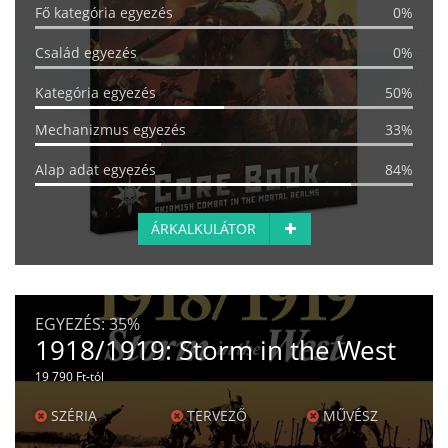
Fő kategória egyezés
0%
Család egyezés
0%
Kategória egyezés
50%
Mechanizmus egyezés
33%
Alap adat egyezés
84%
ÁRKALKULÁTOR
EGYEZÉS:
35%
1918/1919: Storm in the West
19 790 Ft-tól
SZÉRIA
TERVEZŐ
MŰVÉSZ