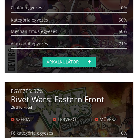
Család egyezés
0%
Kategória egyezés
50%
Mechanizmus egyezés
50%
Alap adat egyezés
71%
ÁRKALKULÁTOR
EGYEZÉS:
37%
Rivet Wars: Eastern Front
26 310 Ft-tól
SZÉRIA
TERVEZŐ
MŰVÉSZ
Fő kategória egyezés
0%