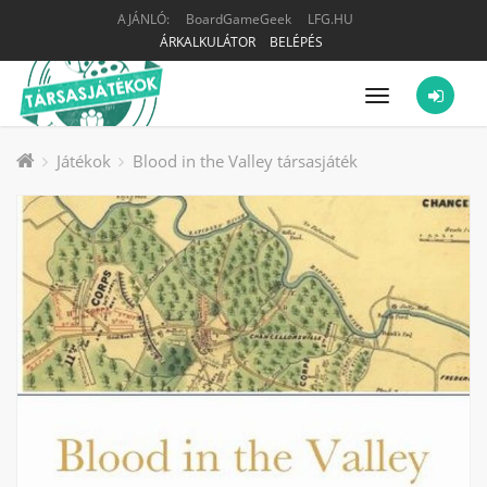
AJÁNLÓ:
BoardGameGeek
LFG.HU
ÁRKALKULÁTOR
BELÉPÉS
Menü
Játékok
Blood in the Valley társasjáték