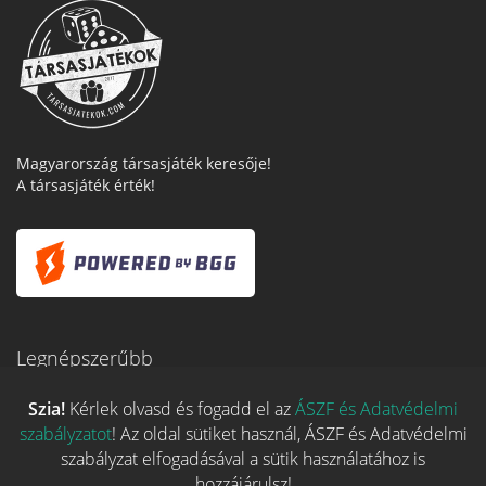
Magyarország társasjáték keresője!
A társasjáték érték!
Legnépszerűbb
Szia!
Kérlek olvasd és fogadd el az
ÁSZF és Adatvédelmi
szabályzatot
! Az oldal sütiket használ, ÁSZF és Adatvédelmi
Hasznos linkek
szabályzat elfogadásával a sütik használatához is
hozzájárulsz!