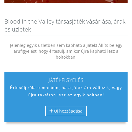
Blood in the Valley társasjáték vásárlása, árak
és üzletek
Jelenleg egyik üzletben sem kapható a játék! Állíts be egy
árufigyelést, hogy értesülj, amikor újra kapható lesz a
boltokban!
JÁTÉKFIGYELÉS
Értesülj róla e-mailben, ha a játék ára változik, vagy
újra raktáron lesz az egyik boltban!
Új hozzáadása