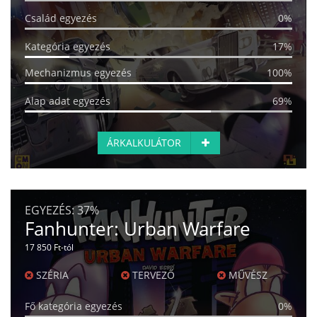
Család egyezés
0%
Kategória egyezés
17%
Mechanizmus egyezés
100%
Alap adat egyezés
69%
ÁRKALKULÁTOR
EGYEZÉS:
37%
Fanhunter: Urban Warfare
17 850 Ft-tól
SZÉRIA
TERVEZŐ
MŰVÉSZ
Fő kategória egyezés
0%