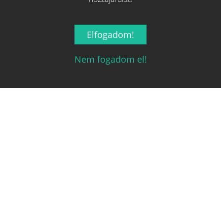
REGISZTRÁCIÓ
ELFELEJTETT JELSZÓ
Elfogadom!
RÓLUNK
ÁSZF ÉS ADATVÉDELMI SZABÁLYZAT
Nem fogadom el!
ÜZLETEKNEK SZÁNT SZOLGÁLTATÁSOK
MÉDIAAJÁNLAT
Kapcsolat
Ha szeretnéd felvenni velünk a kapcsolatot nyugodtan írj egy
e-mailt!
Email:
info@tarsasjatekok.com