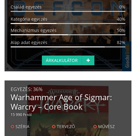
Család egyezés
0%
Kategória egyezés
40%
Mechanizmus egyezés
50%
Alap adat egyezés
82%
ÁRKALKULÁTOR
EGYEZÉS:
36%
Warhammer Age of Sigmar:
Warcry – Core Book
15 990 Ft-tól
SZÉRIA
TERVEZŐ
MŰVÉSZ