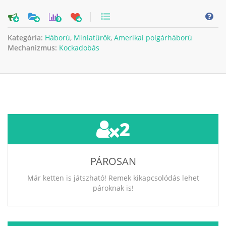
0
Kategória:
Háború
,
Miniatűrök
,
Amerikai polgárháború
Mechanizmus:
Kockadobás
2
PÁROSAN
Már ketten is játszható! Remek kikapcsolódás lehet
pároknak is!