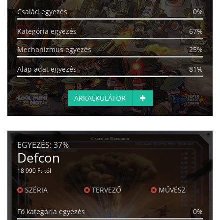
Család egyezés
0%
Kategória egyezés
67%
Mechanizmus egyezés
25%
Alap adat egyezés
81%
ÁRKALKULÁTOR
EGYEZÉS:
37%
Defcon
18 990 Ft-tól
SZÉRIA
TERVEZŐ
MŰVÉSZ
Fő kategória egyezés
0%