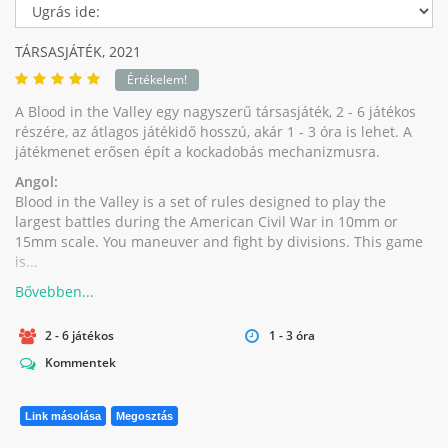
TÁRSASJÁTÉK,
2021
Értékelem!
A Blood in the Valley egy nagyszerű társasjáték, 2 - 6 játékos
részére, az átlagos játékidő hosszú, akár 1 - 3 óra is lehet. A
játékmenet erősen épít a kockadobás mechanizmusra.
Angol:
Blood in the Valley is a set of rules designed to play the
largest battles during the American Civil War in 10mm or
15mm scale. You maneuver and fight by divisions. This game
is...
2 - 6 játékos
1 - 3 óra
Kommentek
Link másolása
Megosztás