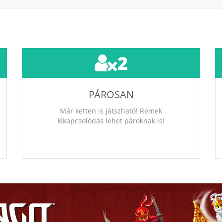
2
PÁROSAN
Már ketten is játszható! Remek
kikapcsolódás lehet pároknak is!