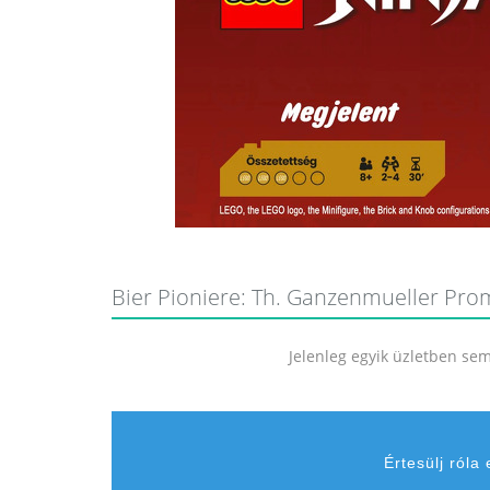
Bier Pioniere: Th. Ganzenmueller Promo
Jelenleg egyik üzletben sem 
Értesülj róla