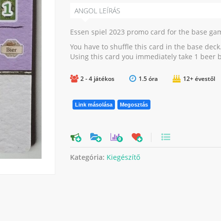
ANGOL LEÍRÁS
Essen spiel 2023 promo card for the base ga
You have to shuffle this card in the base deck
Using this card you immediately take 1 beer b
2 - 4 játékos
1.5 óra
12+ évestől
Link másolása
Megosztás
0
Kategória:
Kiegészítő