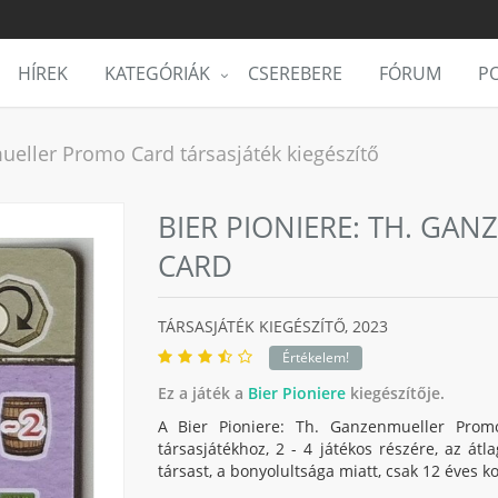
HÍREK
KATEGÓRIÁK
CSEREBERE
FÓRUM
PO
ueller Promo Card társasjáték kiegészítő
BIER PIONIERE: TH. G
CARD
TÁRSASJÁTÉK KIEGÉSZÍTŐ,
2023
Értékelem!
Ez a játék a
Bier Pioniere
kiegészítője.
A Bier Pioniere: Th. Ganzenmueller Promo
társasjátékhoz, 2 - 4 játékos részére, az átl
társast, a bonyolultsága miatt, csak 12 éves ko