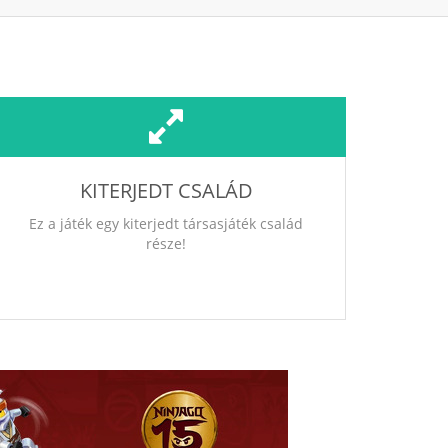
KITERJEDT CSALÁD
Ez a játék egy kiterjedt társasjáték család
része!