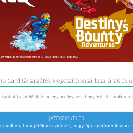
 Card társasjáték kiegészítő vásárlása, árak és ü
kapható a játék! Állíts be egy árufigyelést, hogy értesülj, amikor ú
JÁTÉKFIGYELÉS
 e-mailben, ha a játék ára változik, vagy újra raktáron lesz az 