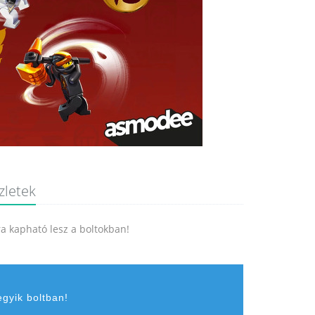
zletek
jra kapható lesz a boltokban!
egyik boltban!