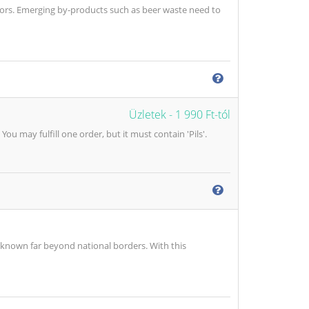
tors. Emerging by-products such as beer waste need to
Üzletek -
1 990 Ft-tól
ou may fulfill one order, but it must contain 'Pils'.
 known far beyond national borders. With this