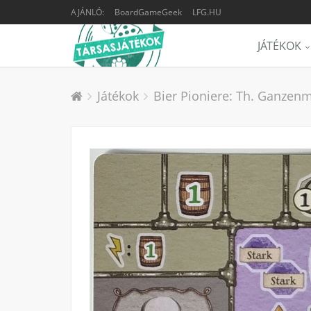
AJÁNLÓ:
BoardGameGeek
LFG.HU
JÁTÉKOK
Játékok
Bier Pioniere: Th. Ganzenm