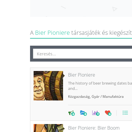
A
Bier Pioniere
társasjáték és kiegészít
Bier Pioniere
The history of beer brewing dates b
and...
Közgazdaság
,
Gyár / Manufaktúra
0
Bier Pioniere: Bier Boom