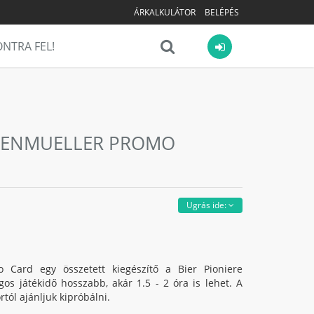
ÁRKALKULÁTOR
BELÉPÉS
NTRA FEL!
ANZENMUELLER PROMO
Ugrás ide:
 Card egy összetett kiegészítő a Bier Pioniere
agos játékidő hosszabb, akár 1.5 - 2 óra is lehet. A
rtól ajánljuk kipróbálni.