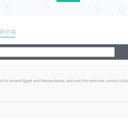
ői (14)
ack to ancient Egypt and Mesopotamia, and over the centuries, various cult