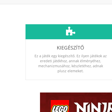
KIEGÉSZÍTŐ
Ez a játék egy kiegészítő. Ez ilyen játékok az
eredeti játékhoz, annak élményéhez,
mechanizmusához, készletéhez, adnak
plusz elemeket.