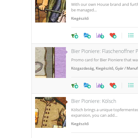
With our own House brand and furthe
be managed...
Kiegészítő
0
Bier Pioniere: Flaschenoffner
Promo card for Bier Pioniere that was 
Közgazdaság
,
Kiegészítő
,
Gyár / Manuf
0
Bier Pioniere: Kölsch
Kölsch brings a unique topfermented
expansion, you can add...
Kiegészítő