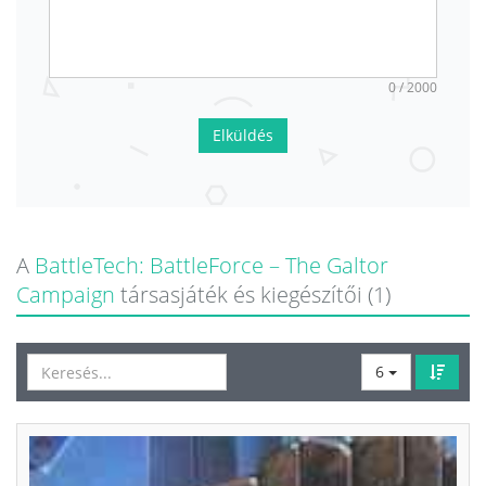
0 / 2000
Elküldés
A
BattleTech: BattleForce – The Galtor
Campaign
társasjáték és kiegészítői (1)
6