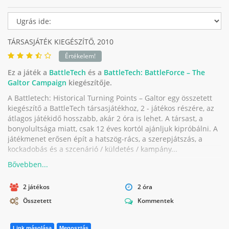
TÁRSASJÁTÉK KIEGÉSZÍTŐ,
2010
Értékelem!
Ez a játék a
BattleTech
és a
BattleTech: BattleForce – The
Galtor Campaign
kiegészítője.
A Battletech: Historical Turning Points – Galtor egy összetett
kiegészítő a BattleTech társasjátékhoz, 2 - játékos részére, az
átlagos játékidő hosszabb, akár 2 óra is lehet. A társast, a
bonyolultsága miatt, csak 12 éves kortól ajánljuk kipróbálni. A
játékmenet erősen épít a hatszög-rács, a szerepjátszás, a
kockadobás és a szcenárió / küldetés / kampány...
2 játékos
2 óra
Összetett
Kommentek
Link másolása
Megosztás