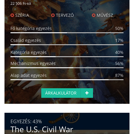
22 506 Ft-tól
SZÉRIA
TERVEZŐ
MŰVÉSZ
Fő kategória egyezés
50%
Család egyezés
17%
Kategória egyezés
40%
Mechanizmus egyezés
56%
Alap adat egyezés
87%
ÁRKALKULÁTOR
EGYEZÉS:
43%
The U.S. Civil War