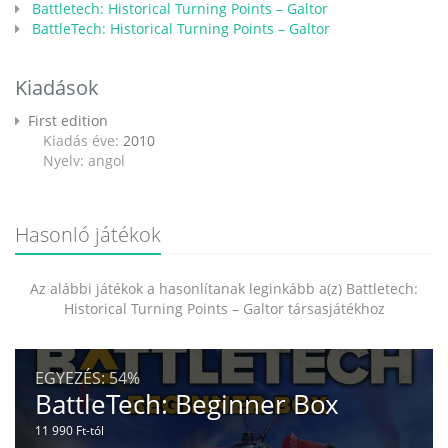
Battletech: Historical Turning Points – Galtor
BattleTech: Historical Turning Points – Galtor
Kiadások
First edition
Kiadás éve:
2010
Nyelv: angol
Hasonló játékok
Az alábbi játékok a hasonlítanak leginkább a(z) Battletech:
Historical Turning Points – Galtor társasjátékhoz
EGYEZÉS:
54%
BattleTech: Beginner Box
11 990 Ft-tól