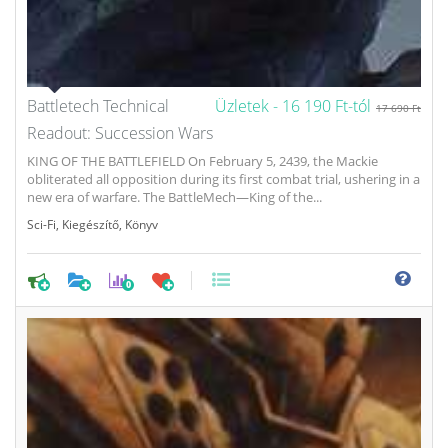
Battletech Technical
Üzletek -
16 190 Ft-tól
17 690 Ft
Readout: Succession Wars
KING OF THE BATTLEFIELD On February 5, 2439, the Mackie
obliterated all opposition during its first combat trial, ushering in a
new era of warfare. The BattleMech—King of the...
Sci-Fi
,
Kiegészítő
,
Könyv
0