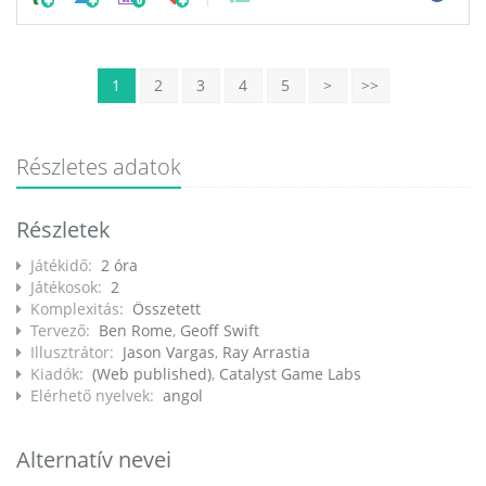
0
1
2
3
4
5
>
>>
Részletes adatok
Részletek
Játékidő:
2 óra
Játékosok:
2
Komplexitás:
Összetett
Tervező:
Ben Rome
,
Geoff Swift
Illusztrátor:
Jason Vargas
,
Ray Arrastia
Kiadók:
(Web published)
,
Catalyst Game Labs
Elérhető nyelvek:
angol
Alternatív nevei