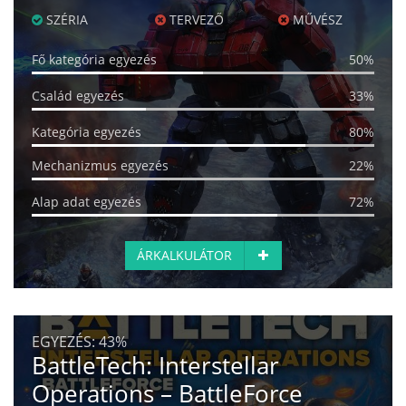
SZÉRIA
TERVEZŐ
MŰVÉSZ
Fő kategória egyezés
50%
Család egyezés
33%
Kategória egyezés
80%
Mechanizmus egyezés
22%
Alap adat egyezés
72%
ÁRKALKULÁTOR
EGYEZÉS:
43%
BattleTech: Interstellar
Operations – BattleForce