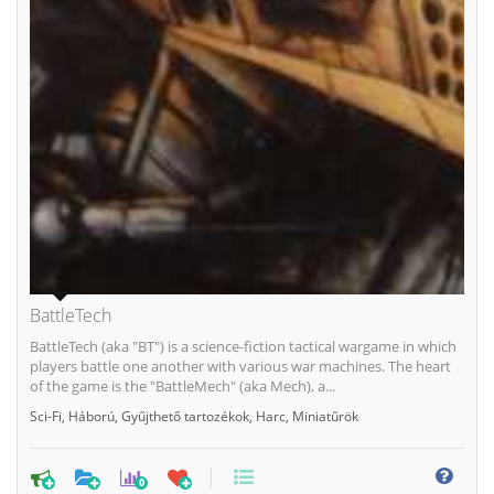
BattleTech
BattleTech (aka "BT") is a science-fiction tactical wargame in which
players battle one another with various war machines. The heart
of the game is the "BattleMech" (aka Mech), a...
Sci-Fi
,
Háború
,
Gyűjthető tartozékok
,
Harc
,
Miniatűrök
0