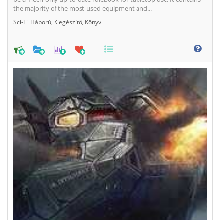
the majority of the most-used equipment and...
Sci-Fi
,
Háború
,
Kiegészítő
,
Könyv
0