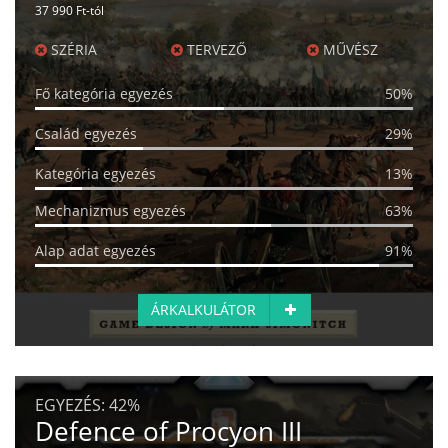
37 990 Ft-tól
SZÉRIA
TERVEZŐ
MŰVÉSZ
Fő kategória egyezés
50%
Család egyezés
29%
Kategória egyezés
13%
Mechanizmus egyezés
63%
Alap adat egyezés
91%
ÁRKALKULÁTOR
EGYEZÉS:
42%
Defence of Procyon III