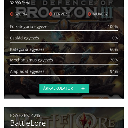
32 990 Ft-tól
SZÉRIA
TERVEZŐ
MŰVÉSZ
Fő kategória egyezés
100%
Család egyezés
0%
Kategória egyezés
60%
Mechanizmus egyezés
30%
Alap adat egyezés
94%
ÁRKALKULÁTOR
EGYEZÉS:
42%
BattleLore