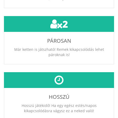
2
PÁROSAN
Már ketten is játszható! Remek kikapcsolódás lehet
pároknak is!
HOSSZÚ
Hosszú játékidő! Ha egy egész estés/napos
kikapcsolódásra vágysz ez a neked való!