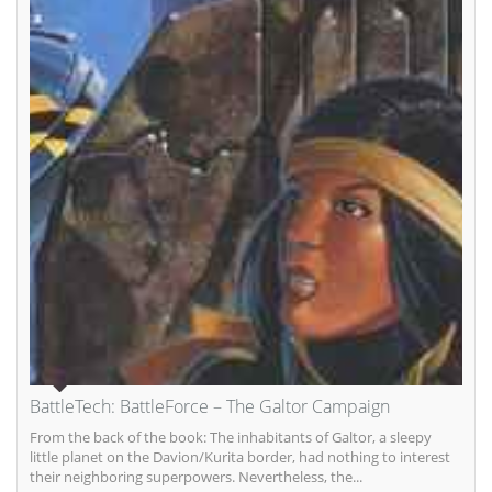
BattleTech: BattleForce – The Galtor Campaign
From the back of the book: The inhabitants of Galtor, a sleepy
little planet on the Davion/Kurita border, had nothing to interest
their neighboring superpowers. Nevertheless, the...