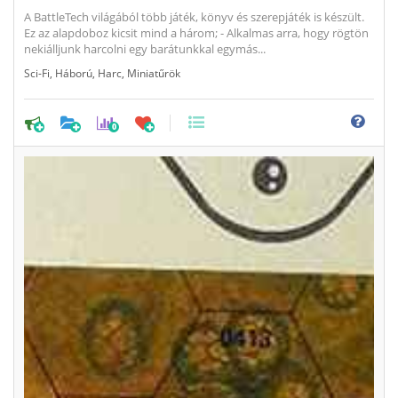
A BattleTech világából több játék, könyv és szerepjáték is készült.
Ez az alapdoboz kicsit mind a három; - Alkalmas arra, hogy rögtön
nekiálljunk harcolni egy barátunkkal egymás...
Sci-Fi
,
Háború
,
Harc
,
Miniatűrök
0