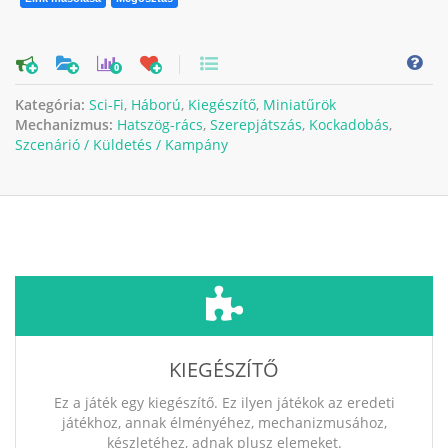
0
Kategória:
Sci-Fi
,
Háború
,
Kiegészítő
,
Miniatűrök
Mechanizmus:
Hatszög-rács
,
Szerepjátszás
,
Kockadobás
,
Szcenárió / Küldetés / Kampány
KIEGÉSZÍTŐ
Ez a játék egy kiegészítő. Ez ilyen játékok az eredeti
játékhoz, annak élményéhez, mechanizmusához,
készletéhez, adnak plusz elemeket.