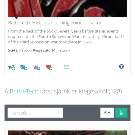
Battletech: Historical Turning Points – Galtor
From the back of the book: Several years before titanic events
erupted into the Fourth Succession War, the last significant battle
of the Third Succession War took place in 3025...
Sci-Fi
,
Háború
,
Kiegészítő
,
Miniatűrök
0
A
BattleTech
társasjáték és kiegészítői (128)
6