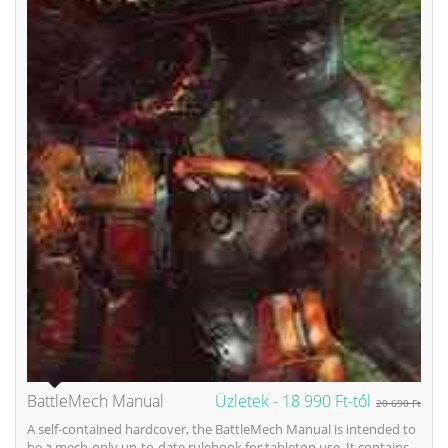
BattleMech Manual
Üzletek -
18 990 Ft-tól
20 690 Ft
A self-contained hardcover, the BattleMech Manual is intended to
be a mech-only up-to-date rulebook for tabletop use. It contains