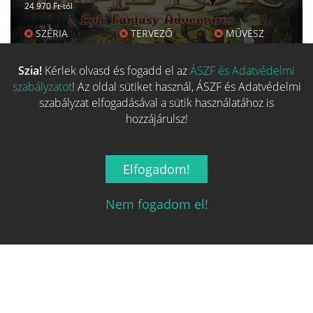
24 970 Ft-tól
SZÉRIA
TERVEZŐ
MŰVÉSZ
Fő kategória egyezés
100%
Szia!
Kérlek olvasd és fogadd el az
ÁSZF és Adatvédelmi
szabályzatot
! Az oldal sütiket használ, ÁSZF és Adatvédelmi
Család egyezés
27%
szabályzat elfogadásával a sütik használatához is
hozzájárulsz!
Kategória egyezés
29%
Mechanizmus egyezés
33%
Elfogadom!
Alap adat egyezés
81%
Nem fogadom el!
ÁRKALKULÁTOR
Több hasonló játék keresése