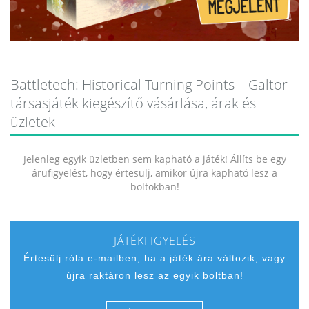
Battletech: Historical Turning Points – Galtor
társasjáték kiegészítő vásárlása, árak és
üzletek
Jelenleg egyik üzletben sem kapható a játék! Állíts be egy
árufigyelést, hogy értesülj, amikor újra kapható lesz a
boltokban!
JÁTÉKFIGYELÉS
Értesülj róla e-mailben, ha a játék ára változik, vagy
újra raktáron lesz az egyik boltban!