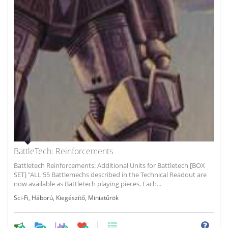
BattleTech: Reinforcements
Battletech Reinforcements: Additional Units for Battletech [BOX
SET] "ALL 55 Battlemechs described in the Technical Readout are
now available as Battletech playing pieces. Each...
Sci-Fi
,
Háború
,
Kiegészítő
,
Miniatűrök