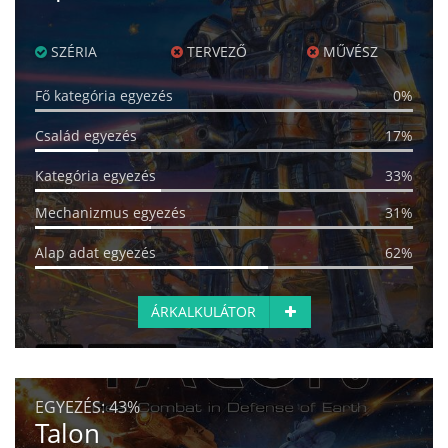
SZÉRIA
TERVEZŐ
MŰVÉSZ
Fő kategória egyezés
0%
Család egyezés
17%
Kategória egyezés
33%
Mechanizmus egyezés
31%
Alap adat egyezés
62%
ÁRKALKULÁTOR
EGYEZÉS:
43%
Talon