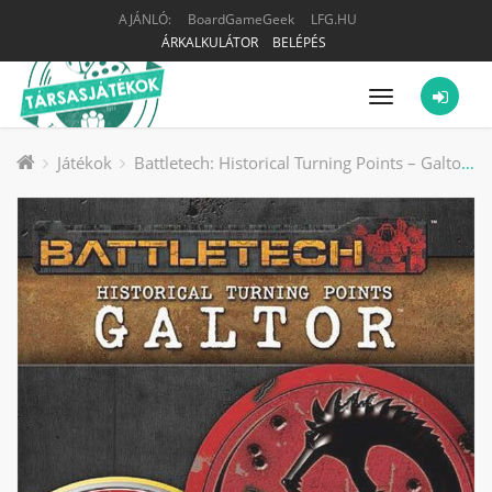
AJÁNLÓ:
BoardGameGeek
LFG.HU
ÁRKALKULÁTOR
BELÉPÉS
Menü
Játékok
Battletech: Historical Turning Points – Galtor társasjáték kiegészítő