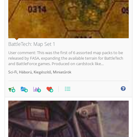
BattleTech: Map Set 1
User comment: This was the first of 6 assorted map packs to be
released by FASA, expanding the available terrain for BattleTech
and BattleForce games. Produced on cardstock like...
Sci-Fi
,
Háború
,
Kiegészítő
,
Miniatűrök
0