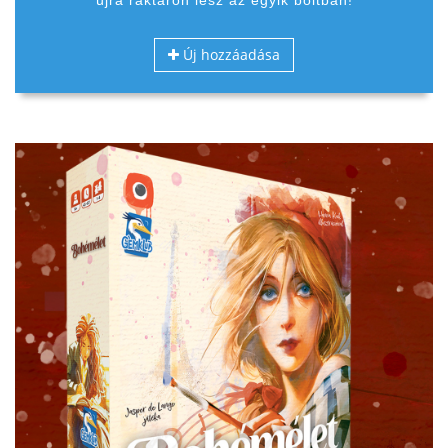
újra raktáron lesz az egyik boltban!
Új hozzáadása