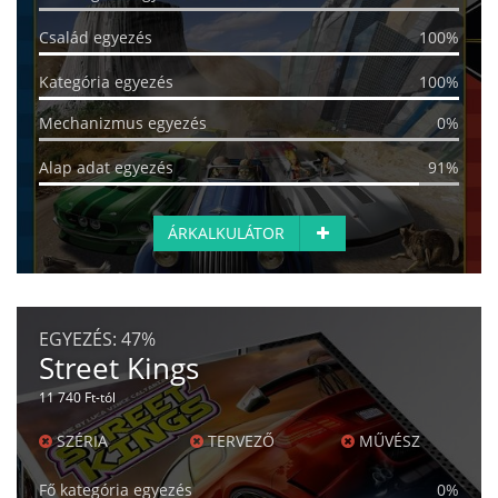
Család egyezés
100%
Kategória egyezés
100%
Mechanizmus egyezés
0%
Alap adat egyezés
91%
ÁRKALKULÁTOR
EGYEZÉS:
47%
Street Kings
11 740 Ft-tól
SZÉRIA
TERVEZŐ
MŰVÉSZ
Fő kategória egyezés
0%