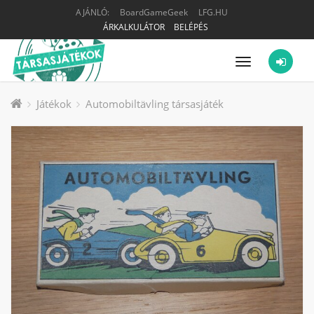
AJÁNLÓ:
BoardGameGeek
LFG.HU
ÁRKALKULÁTOR
BELÉPÉS
Menü
Játékok
Automobiltävling társasjáték