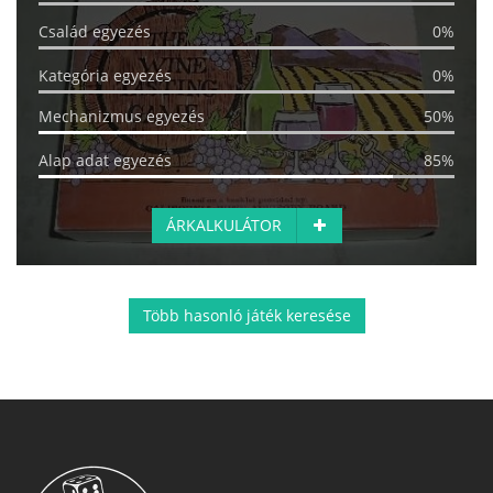
Család egyezés
0%
Kategória egyezés
0%
Mechanizmus egyezés
50%
Alap adat egyezés
85%
ÁRKALKULÁTOR
Több hasonló játék keresése