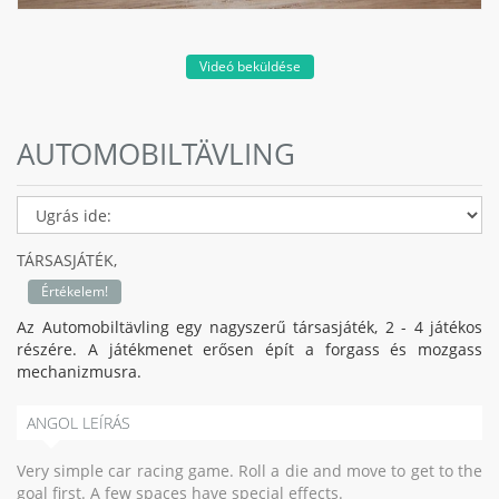
Videó beküldése
AUTOMOBILTÄVLING
TÁRSASJÁTÉK,
Értékelem!
Az Automobiltävling egy nagyszerű társasjáték, 2 - 4 játékos
részére. A játékmenet erősen épít a forgass és mozgass
mechanizmusra.
ANGOL LEÍRÁS
Very simple car racing game. Roll a die and move to get to the
goal first. A few spaces have special effects.