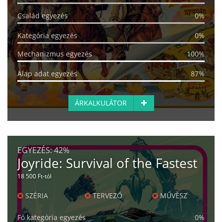
Család egyezés
0%
Kategória egyezés
0%
Mechanizmus egyezés
100%
Alap adat egyezés
87%
ÁRKALKULÁTOR
EGYEZÉS:
42%
Joyride: Survival of the Fastest
18 500 Ft-tól
SZÉRIA
TERVEZŐ
MŰVÉSZ
Fő kategória egyezés
0%