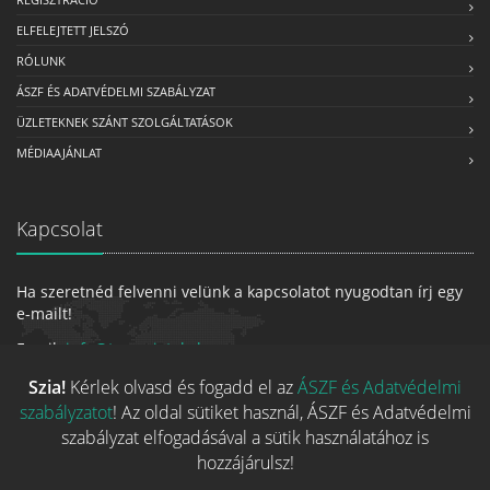
ELFELEJTETT JELSZÓ
RÓLUNK
ÁSZF ÉS ADATVÉDELMI SZABÁLYZAT
ÜZLETEKNEK SZÁNT SZOLGÁLTATÁSOK
MÉDIAAJÁNLAT
Kapcsolat
Ha szeretnéd felvenni velünk a kapcsolatot nyugodtan írj egy
e-mailt!
Email:
info@tarsasjatekok.com
Szia!
Kérlek olvasd és fogadd el az
ÁSZF és Adatvédelmi
szabályzatot
! Az oldal sütiket használ, ÁSZF és Adatvédelmi
szabályzat elfogadásával a sütik használatához is
hozzájárulsz!