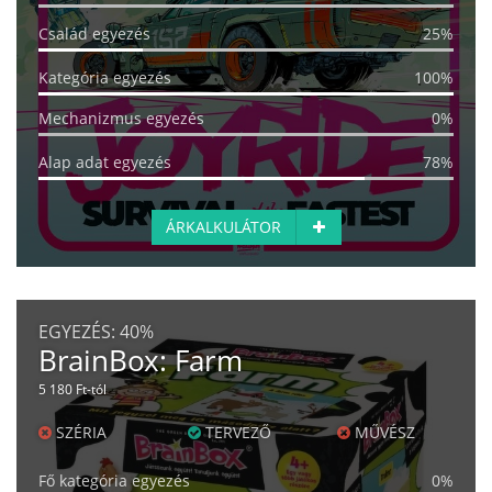
Család egyezés
25%
Kategória egyezés
100%
Mechanizmus egyezés
0%
Alap adat egyezés
78%
ÁRKALKULÁTOR
EGYEZÉS:
40%
BrainBox: Farm
5 180 Ft-tól
SZÉRIA
TERVEZŐ
MŰVÉSZ
Fő kategória egyezés
0%