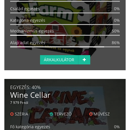
Család egyezés
0%
Kategória egyezés
0%
Mechanizmus egyezés
50%
Alap adat egyezés
86%
ÁRKALKULÁTOR
EGYEZÉS:
40%
Wine Cellar
7 979 Ft-tól
SZÉRIA
TERVEZŐ
MŰVÉSZ
Fő kategória egyezés
0%