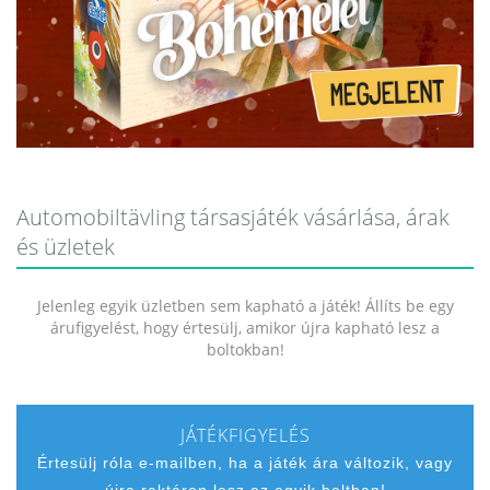
Automobiltävling társasjáték vásárlása, árak
és üzletek
Jelenleg egyik üzletben sem kapható a játék! Állíts be egy
árufigyelést, hogy értesülj, amikor újra kapható lesz a
boltokban!
JÁTÉKFIGYELÉS
Értesülj róla e-mailben, ha a játék ára változik, vagy