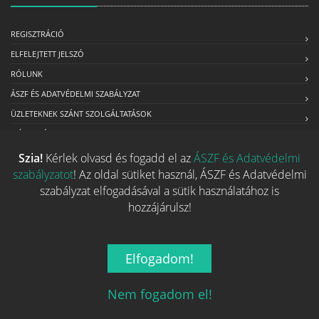
REGISZTRÁCIÓ
ELFELEJTETT JELSZÓ
RÓLUNK
ÁSZF ÉS ADATVÉDELMI SZABÁLYZAT
ÜZLETEKNEK SZÁNT SZOLGÁLTATÁSOK
MÉDIAAJÁNLAT
Szia!
Kérlek olvasd és fogadd el az
ÁSZF és Adatvédelmi
szabályzatot
! Az oldal sütiket használ, ÁSZF és Adatvédelmi
Kapcsolat
szabályzat elfogadásával a sütik használatához is
hozzájárulsz!
Ha szeretnéd felvenni velünk a kapcsolatot nyugodtan írj egy
e-mailt!
Elfogadom!
Email:
info@tarsasjatekok.com
Nem fogadom el!