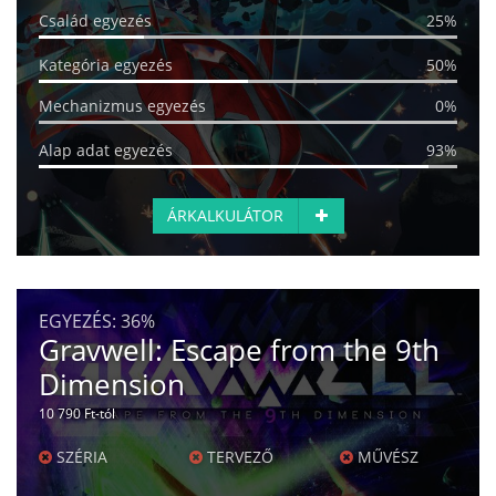
Család egyezés
25%
Kategória egyezés
50%
Mechanizmus egyezés
0%
Alap adat egyezés
93%
ÁRKALKULÁTOR
EGYEZÉS:
36%
Gravwell: Escape from the 9th
Dimension
10 790 Ft-tól
SZÉRIA
TERVEZŐ
MŰVÉSZ