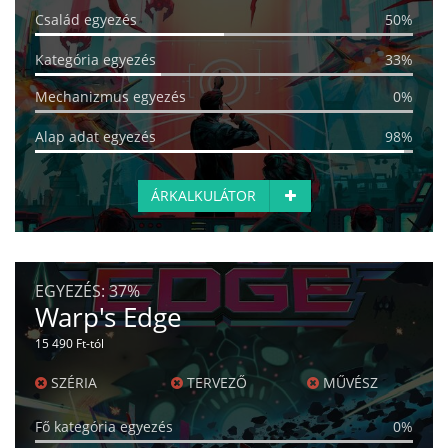
Család egyezés
50%
Kategória egyezés
33%
Mechanizmus egyezés
0%
Alap adat egyezés
98%
ÁRKALKULÁTOR
EGYEZÉS:
37%
Warp's Edge
15 490 Ft-tól
SZÉRIA
TERVEZŐ
MŰVÉSZ
Fő kategória egyezés
0%