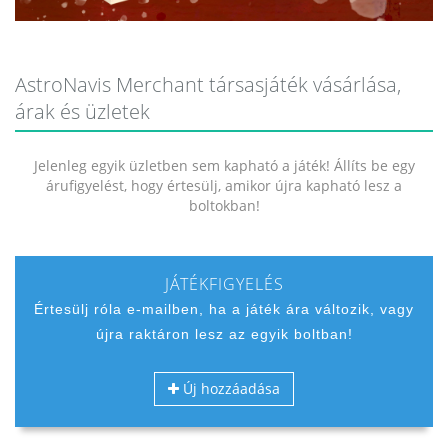
AstroNavis Merchant társasjáték vásárlása,
árak és üzletek
Jelenleg egyik üzletben sem kapható a játék! Állíts be egy
árufigyelést, hogy értesülj, amikor újra kapható lesz a
boltokban!
JÁTÉKFIGYELÉS
Értesülj róla e-mailben, ha a játék ára változik, vagy
újra raktáron lesz az egyik boltban!
Új hozzáadása