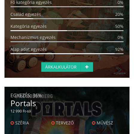
Fő kategória egyezés
0%
Család egyezés
20%
Kategória egyezés
50%
Mechanizmus egyezés
0%
Alap adat egyezés
92%
ÁRKALKULÁTOR
EGYEZÉS:
36%
Portals
12 990 Ft-tól
SZÉRIA
TERVEZŐ
MŰVÉSZ