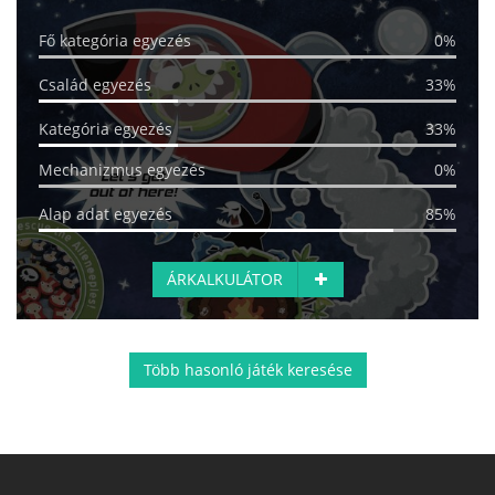
Fő kategória egyezés
0%
Család egyezés
33%
Kategória egyezés
33%
Mechanizmus egyezés
0%
Alap adat egyezés
85%
ÁRKALKULÁTOR
Több hasonló játék keresése