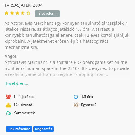
TÁRSASJÁTÉK,
2004
Értékelem!
Az AstroNavis Merchant egy könnyen tanulható társasjáték, 1
játékos részére, az átlagos játékidő 1.5 óra. A társast, a
könnyebb tanulhatósága ellenére, csak 12 éves kortól ajánljuk
kipróbálni. A játékmenet erősen épít a hatszög-rács
mechanizmusra.
Angol:
AstroNavis Merchant is a solitaire PDF boardgame set on the
frontier of human space in the 2310s. It's designed to provide
a realistic game of tramp freighter shipping in an...
1 - 1 játékos
1.5 óra
12+ évestől
Egyszerű
Kommentek
Link másolása
Megosztás