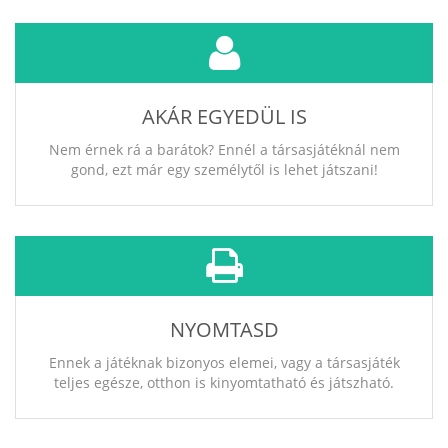
AKÁR EGYEDÜL IS
Nem érnek rá a barátok? Ennél a társasjátéknál nem
gond, ezt már egy személytől is lehet játszani!
NYOMTASD
Ennek a játéknak bizonyos elemei, vagy a társasjáték
teljes egésze, otthon is kinyomtatható és játszható.