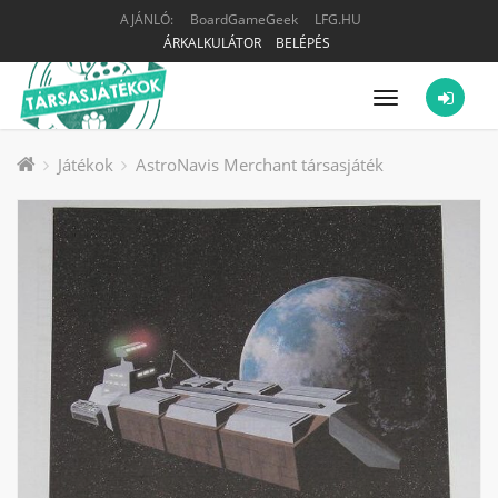
AJÁNLÓ:
BoardGameGeek
LFG.HU
ÁRKALKULÁTOR
BELÉPÉS
Menü
Játékok
AstroNavis Merchant társasjáték