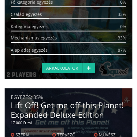
Fő kategória egyezés
0%
Család egyezés
33%
Kategória egyezés
0%
Mechanizmus egyezés
33%
Alap adat egyezés
87%
ÁRKALKULÁTOR
EGYEZÉS:
35%
Lift Off! Get me off this Planet!
Expanded Deluxe Edition
17 000 Ft-tól
SZÉRIA
TERVEZŐ
MŰVÉSZ