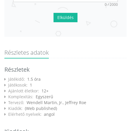
0 / 2000
Elküldés
Részletes adatok
Részletek
Játékidő:
1.5 óra
Játékosok:
1
Ajánlott életkor:
12+
Komplexitás:
Egyszerű
Tervező:
Wendell Martin, Jr.
,
Jeffrey Roe
Kiadók:
(Web published)
Elérhető nyelvek:
angol