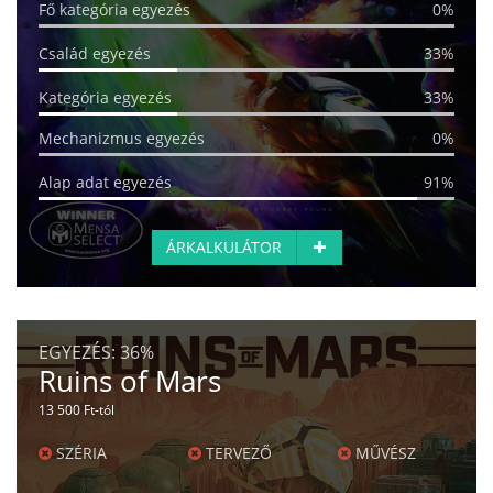
Fő kategória egyezés
0%
Család egyezés
33%
Kategória egyezés
33%
Mechanizmus egyezés
0%
Alap adat egyezés
91%
ÁRKALKULÁTOR
EGYEZÉS:
36%
Ruins of Mars
13 500 Ft-tól
SZÉRIA
TERVEZŐ
MŰVÉSZ