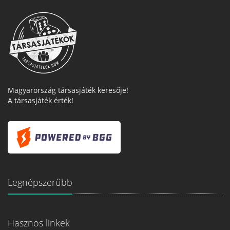
Magyarország társasjáték keresője!
A társasjáték érték!
Legnépszerűbb
Hasznos linkek