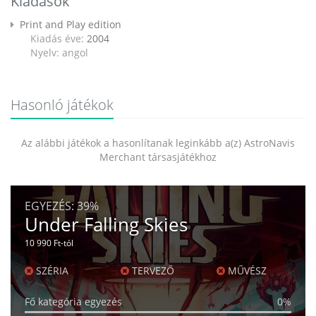
Kiadások
Print and Play edition
Kiadás éve:
2004
Nyelv: angol
Hasonló játékok
Az alábbi játékok a hasonlítanak leginkább a(z) AstroNavis
Merchant társasjátékhoz
EGYEZÉS:
39%
Under Falling Skies
10 990 Ft-tól
SZÉRIA
TERVEZŐ
MŰVÉSZ
Fő kategória egyezés
0%