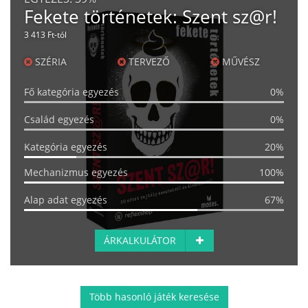
Fekete történetek: Szent sz@r!
3 413 Ft-tól
SZÉRIA
TERVEZŐ
MŰVÉSZ
Fő kategória egyezés
0%
Család egyezés
0%
Kategória egyezés
20%
Mechanizmus egyezés
100%
Alap adat egyezés
67%
ÁRKALKULÁTOR
Több hasonló játék keresése