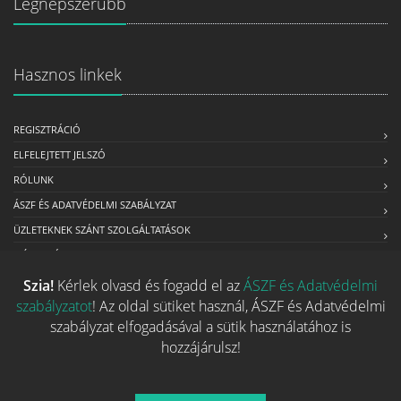
Legnépszerűbb
Hasznos linkek
REGISZTRÁCIÓ
ELFELEJTETT JELSZÓ
RÓLUNK
ÁSZF ÉS ADATVÉDELMI SZABÁLYZAT
ÜZLETEKNEK SZÁNT SZOLGÁLTATÁSOK
MÉDIAAJÁNLAT
Szia!
Kérlek olvasd és fogadd el az
ÁSZF és Adatvédelmi
szabályzatot
! Az oldal sütiket használ, ÁSZF és Adatvédelmi
Kapcsolat
szabályzat elfogadásával a sütik használatához is
hozzájárulsz!
Ha szeretnéd felvenni velünk a kapcsolatot nyugodtan írj egy
e-mailt!