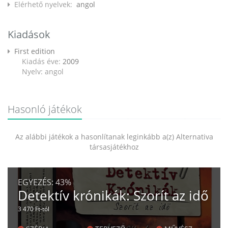
Elérhető nyelvek:
angol
Kiadások
First edition
Kiadás éve:
2009
Nyelv: angol
Hasonló játékok
Az alábbi játékok a hasonlítanak leginkább a(z) Alternativa
társasjátékhoz
EGYEZÉS:
43%
Detektív krónikák: Szorít az idő
3 470 Ft-tól