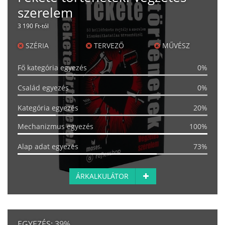
szerelem
3 190 Ft-tól
SZÉRIA
TERVEZŐ
MŰVÉSZ
Fő kategória egyezés
0%
Család egyezés
0%
Kategória egyezés
20%
Mechanizmus egyezés
100%
Alap adat egyezés
73%
ÁRKALKULÁTOR
EGYEZÉS:
39%