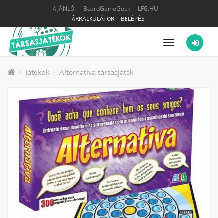
AJÁNLÓ:
BoardGameGeek
LFG.HU
ÁRKALKULÁTOR
BELÉPÉS
Menü
Játékok
Alternativa társasjáték