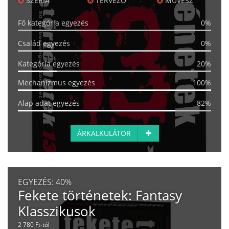
SZÉRIA
TERVEZŐ
MŰVÉSZ
Fő kategória egyezés
0%
Család egyezés
0%
Kategória egyezés
20%
Mechanizmus egyezés
100%
Alap adat egyezés
82%
ÁRKALKULÁTOR
EGYEZÉS:
40%
Fekete történetek: Fantasy
Klasszikusok
2 780 Ft-tól