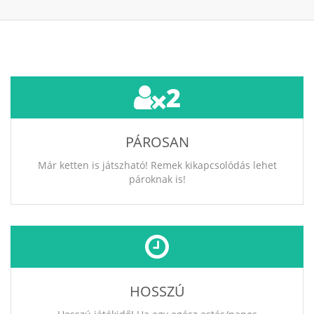
2
PÁROSAN
Már ketten is játszható! Remek kikapcsolódás lehet
pároknak is!
HOSSZÚ