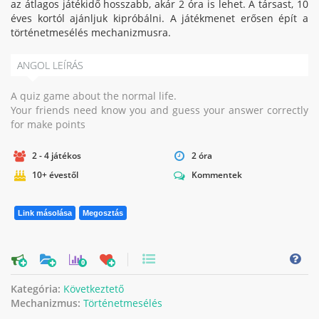
az átlagos játékidő hosszabb, akár 2 óra is lehet. A társast, 10
éves kortól ajánljuk kipróbálni. A játékmenet erősen épít a
történetmesélés mechanizmusra.
ANGOL LEÍRÁS
A quiz game about the normal life.
Your friends need know you and guess your answer correctly
for make points
2 - 4 játékos
2 óra
10+ évestől
Kommentek
Link másolása
Megosztás
0
Kategória:
Következtető
Mechanizmus:
Történetmesélés