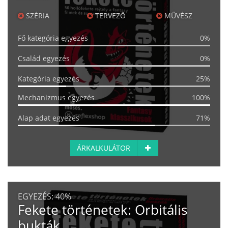
SZÉRIA
TERVEZŐ
MŰVÉSZ
Fő kategória egyezés
0%
Család egyezés
0%
Kategória egyezés
25%
Mechanizmus egyezés
100%
Alap adat egyezés
71%
ÁRKALKULÁTOR
EGYEZÉS:
40%
Fekete történetek: Orbitális
bukták