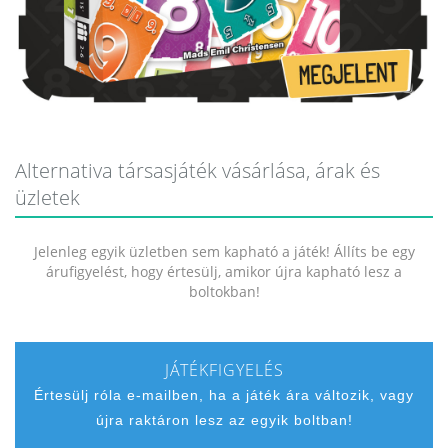
Alternativa társasjáték vásárlása, árak és
üzletek
Jelenleg egyik üzletben sem kapható a játék! Állíts be egy
árufigyelést, hogy értesülj, amikor újra kapható lesz a
boltokban!
JÁTÉKFIGYELÉS
Értesülj róla e-mailben, ha a játék ára változik, vagy
újra raktáron lesz az egyik boltban!