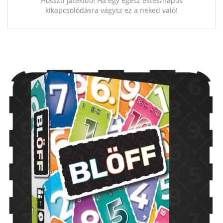
Hosszú játékidő! Ha egy egész estés/napos
kikapcsolódásra vágysz ez a neked való!