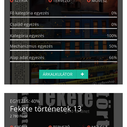
SZÉRIA
TERVEZŐ
MŰVÉSZ
Fő kategória egyezés
0%
Család egyezés
0%
Kategória egyezés
100%
Mechanizmus egyezés
50%
Alap adat egyezés
66%
ÁRKALKULÁTOR
EGYEZÉS:
40%
Fekete történetek 13
2 780 Ft-tól