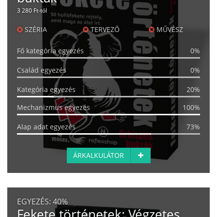
3 280 Ft-tól
SZÉRIA
TERVEZŐ
MŰVÉSZ
Fő kategória egyezés
0%
Család egyezés
0%
Kategória egyezés
20%
Mechanizmus egyezés
100%
Alap adat egyezés
73%
ÁRKALKULÁTOR
EGYEZÉS:
40%
Fekete történetek: Végzetes