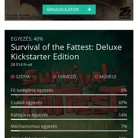
ÁRKALKULÁTOR
EGYEZÉS:
40%
Survival of the Fattest: Deluxe
Kickstarter Edition
28 014 Ft-tól
SZÉRIA
TERVEZŐ
MŰVÉSZ
Fő kategória egyezés
0%
Család egyezés
67%
Kategória egyezés
14%
Mechanizmus egyezés
7%