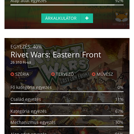
Alap adat egyezés
92%
ÁRKALKULÁTOR
EGYEZÉS:
40%
Rivet Wars: Eastern Front
26 310 Ft-tól
SZÉRIA
TERVEZŐ
MŰVÉSZ
Fő kategória egyezés
0%
Család egyezés
11%
Kategória egyezés
67%
Mechanizmus egyezés
30%