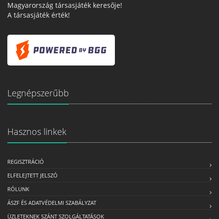
Magyarország társasjáték keresője!
A társasjáték érték!
Legnépszerűbb
Hasznos linkek
REGISZTRÁCIÓ
ELFELEJTETT JELSZÓ
RÓLUNK
ÁSZF ÉS ADATVÉDELMI SZABÁLYZAT
ÜZLETEKNEK SZÁNT SZOLGÁLTATÁSOK