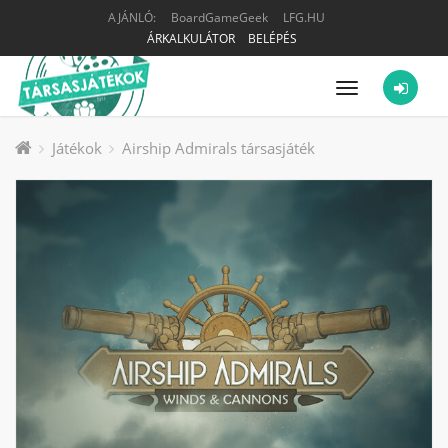
AJÁNLÓ:
BoardGameGeek
LFG.HU
ÁRKALKULÁTOR
BELÉPÉS
Menü
Játékok
Airship Admirals társasjáték