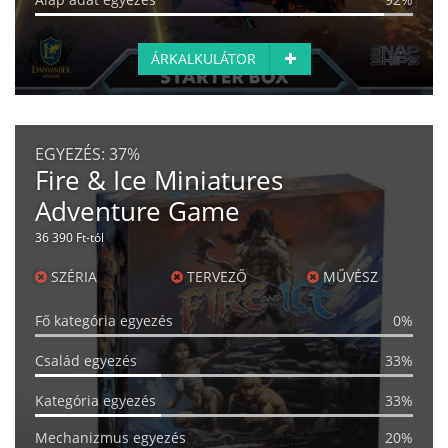
ÁRKALKULÁTOR
EGYEZÉS:
37%
Fire & Ice Miniatures
Adventure Game
36 390 Ft-tól
SZÉRIA
TERVEZŐ
MŰVÉSZ
Fő kategória egyezés
0%
Család egyezés
33%
Kategória egyezés
33%
Mechanizmus egyezés
20%