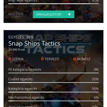
Alap adat egyezés
91%
ÁRKALKULÁTOR
EGYEZÉS:
38%
Snap Ships Tactics
24 990 Ft-tól
SZÉRIA
TERVEZŐ
MŰVÉSZ
Fő kategória egyezés
0%
Család egyezés
25%
Kategória egyezés
50%
Mechanizmus egyezés
6%
Alap adat egyezés
92%