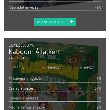
Alap adat egyezés
79%
ÁRKALKULÁTOR
EGYEZÉS:
37%
Kaboom Állatkert
7 690 Ft-tól
SZÉRIA
TERVEZŐ
MŰVÉSZ
Fő kategória egyezés
0%
Család egyezés
67%
Kategória egyezés
0%
Mechanizmus egyezés
9%