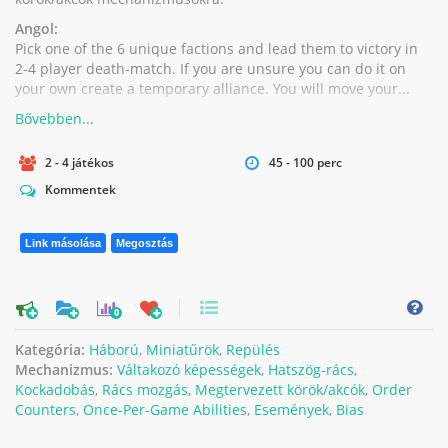
Angol:
Pick one of the 6 unique factions and lead them to victory in
2-4 player death-match. If you are unsure you can do it on
your own create a temporary alliance. You will move your...
2 - 4 játékos
45 - 100 perc
Kommentek
Link másolása
Megosztás
0
Kategória:
Háború
,
Miniatűrök
,
Repülés
Mechanizmus:
Váltakozó képességek
,
Hatszög-rács
,
Kockadobás
,
Rács mozgás
,
Megtervezett körök/akcók
,
Order
Counters
,
Once-Per-Game Abilities
,
Események
,
Bias