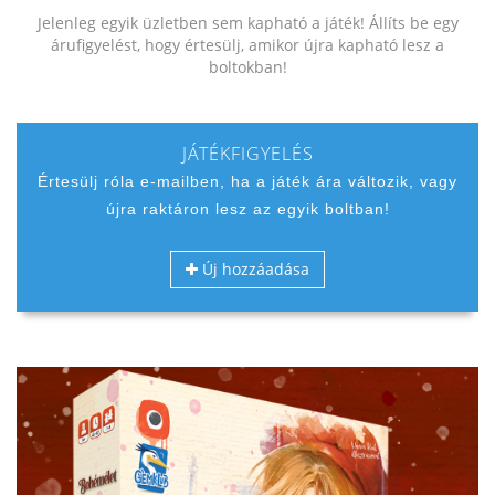
Jelenleg egyik üzletben sem kapható a játék! Állíts be egy
árufigyelést, hogy értesülj, amikor újra kapható lesz a
boltokban!
JÁTÉKFIGYELÉS
Értesülj róla e-mailben, ha a játék ára változik, vagy
újra raktáron lesz az egyik boltban!
Új hozzáadása